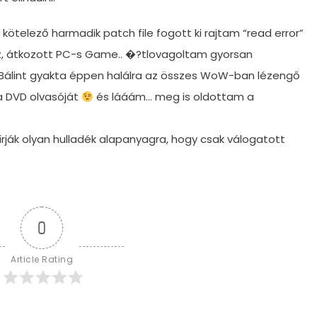
kötelező harmadik patch file fogott ki rajtam “read error”
 átkozott PC-s Game.. �?tlovagoltam gyorsan
 Bálint gyakta éppen halálra az összes WoW-ban lézengő
a DVD olvasóját
és lááám… meg is oldottam a
ják olyan hulladék alapanyagra, hogy csak válogatott
0
Article Rating