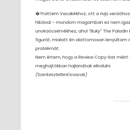
�?tvittem Vacakékhoz, ott a rivjú verzióhoz 
hibával – mondom magamban ez nem igaz,
unokaöcsémékhez, ahol “Buky” The Paladin
figurát, mialatt én alattomosan lenyúltam 
problémát.
Nem értem, hogy a Review Copy-kat miért ír
meghajtókban hajlandóak elindulni.
(Szerkesztette:Kisvacak)