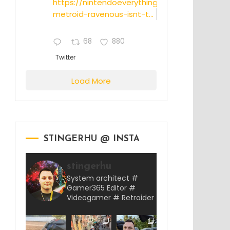
https://nintendoeverything.com/rumor-
metroid-ravenous-isnt-t...
68
880
Twitter
Load More
STINGERHU @ INSTA
stingerhu
System architect #
Gamer365 Editor #
Videogamer # Retroider