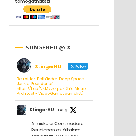
támogathatsz!
STINGERHU @ X
StingerHU
Follow
Retroider. Pathfinder. Deep Space
Junkie. Founder of
https://t.co/VkMyvx4ppz (Life Matrix:
Architect - VideoGameJournalist)
StingerHU
1 Aug
A miskolci Commodore
Reunionon az általam