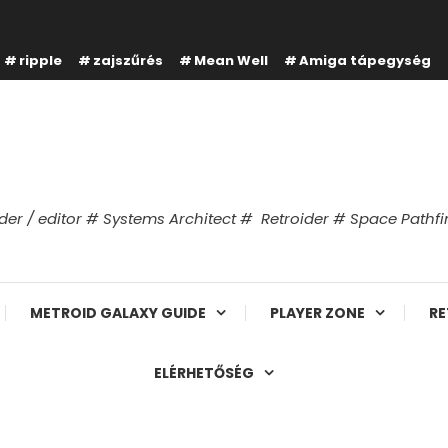
ripple
zajszűrés
Mean Well
Amiga tápegység
er / editor # Systems Architect # Retroider # Space Path
METROID GALAXY GUIDE
PLAYER ZONE
RE
ELÉRHETŐSÉG