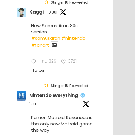
StingerHU Retweeted
Kaggi
10 Jul
New Samus Aran 80s
version
#samusaran
#nintendo
#fanartㅤㅤㅤㅤ
326
3721
Twitter
StingerHU Retweeted
Nintendo Everything
1 Jul
Rumor: Metroid Ravenous isn’t
the only new Metroid game on
the way