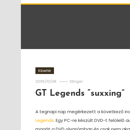
Kibertér
2005/10/08
Stinger
GT Legends “suxxing”
A tegnapi nap megérkezett a következő i
Legends
. Egy PC-re készült DVD-t felölelő
magát a DVD olvasómban és csak nem akart 