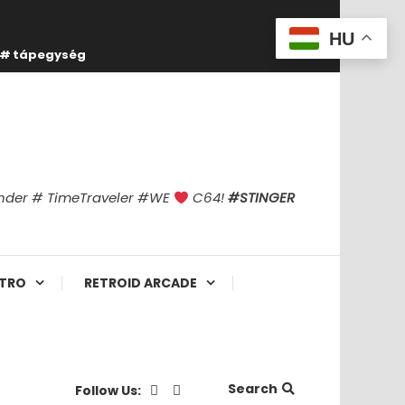
HU
tápegység
finder # TimeTraveler #WE
C64!
#STINGER
TRO
RETROID ARCADE
Search
Follow Us: