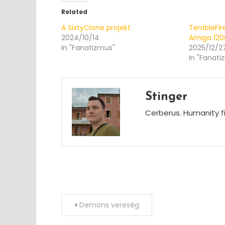
Related
A SixtyClone projekt
TerribleFi
2024/10/14
Amiga 12
In "Fanatizmus"
2025/12/2
In "Fanati
Stinger
Cerberus. Humanity fi
Post
Demons vereség