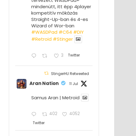
tervezett WASDPad+
mindenütt, itt épp 4player
kompetitív mókázás
Straight-Up-ban és 4-es
Wizard of Wor-ban
#WASDPad
#C64
#DIY
#Retroid
#Stinger
3
Twitter
StingerHU Retweeted
Aran Nation
11 Jul
Samus Aran | Metroid
402
4052
Twitter