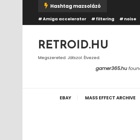
Skip
Hashtag mazsolázó
To
Amiga accelerator
filtering
noise
Content
RETROID.HU
Megszereted. Játszol. Élvezed.
gamer365.hu
found
EBAY
MASS EFFECT ARCHIVE