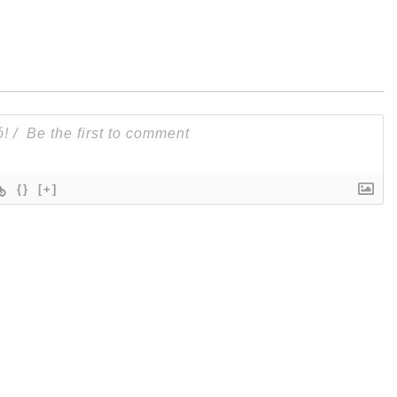
{}
[+]