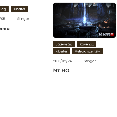
ilág
Kibertér
/05
Stinger
emma
Játékvilág
Kávéház
Kibertér
Metroid szentély
2013/02/24
Stinger
N7 HQ