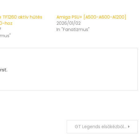
re TF1260 aktív hűtés
Amiga PSU+ [A500-A600-A1200]
00-hoz
2026/01/02
7
In "Fanatizmus"
zmus"
rst.
GT Legends elsőkézből…