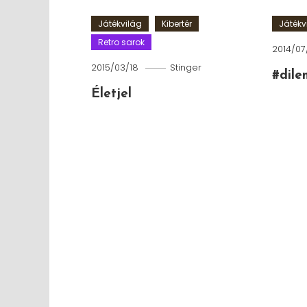
Játékvilág
Kibertér
Játékv
Retro sarok
2014/07
2015/03/18
Stinger
#dil
Életjel