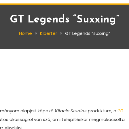
GT Legends “suxxing”
Home
Kibertér
GT Legends “suxxing”
rományom alapjait képező
10tacle Studios
produktum, a
GT
 autós okosságról van szó, ami telepítéskor megmakacsolta
elindulni.