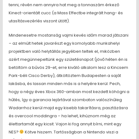
tenni, révén nem annyira hat meg a tonnaszám érkező
Kinect-orientált cucc (a Mass Effectbe integrált hang- és
utasításvezérlés viszont ütött).
Mindenesetre mostanság vajmi kevés időm marad játszani
– az elmúlt hetek javarészt egy komolyabb munkahelyi
projektben való helytállás jegyében teltek el, miközben
azért megünnepeltünk egy születésnapot (jövő héten én is
betöltöm a bűvös 29-et, erre kiváló alkalom lesz a Kincsem
Park-béli Cisco Derby), átköltöztem Budapesten a saját
lakásba, és lassan minden más is a helyére kerül. Pech,
hogy a négy éves Xbox 360-amban most kezdett köhögni a
hűtés, így a garancia lejártával szombaton valószínűleg
Wadarrhoz kerül majd egy kisebb takarításra, pasztázásra
és overcool moddingra – ha lehet, kihúznom még az
élettartamát egy kicsit. Vajon ki fog annyit bírni, mint egy
NES?
Kötve hiszem. Tartósságban a Nintendo viszi a