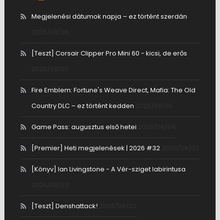
Megjelenési dátumok napja – ez történt szerdán
2026/08/06
[Teszt] Corsair Clipper Pro Mini 60 - kicsi, de erős
2026/08/05
Fire Emblem: Fortune's Weave Direct, Mafia: The Old
Country DLC – ez történt kedden
2026/08/05
Game Pass: augusztus első hetei
2026/08/04
[Premier] Heti megjelenések | 2026 #32
2026/08/03
[Könyv] Ian Livingstone - A Vér-sziget labirintusa
2026/08/03
[Teszt] Denshattack!
2026/08/02