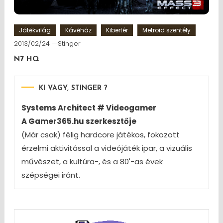
Játékvilág
Kávéház
Kibertér
Metroid szentély
2013/02/24
Stinger
N7 HQ
KI VAGY, STINGER ?
Systems Architect # Videogamer
A Gamer365.hu szerkesztője
(Már csak) félig hardcore játékos, fokozott
érzelmi aktivitással a videójáték ipar, a vizuális
művészet, a kultúra-, és a 80'-as évek
szépségei iránt.