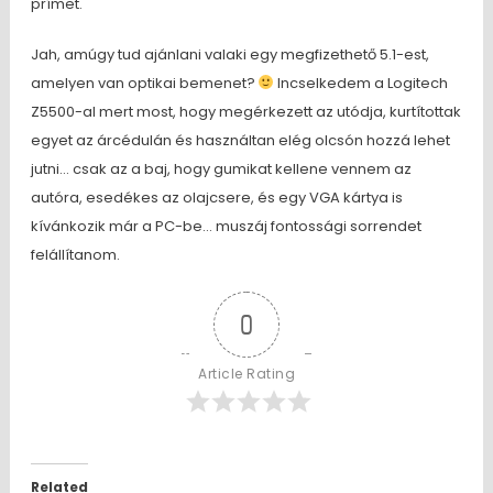
prímet.
Jah, amúgy tud ajánlani valaki egy megfizethető 5.1-est,
amelyen van optikai bemenet?
Incselkedem a Logitech
Z5500-al mert most, hogy megérkezett az utódja, kurtítottak
egyet az árcédulán és használtan elég olcsón hozzá lehet
jutni… csak az a baj, hogy gumikat kellene vennem az
autóra, esedékes az olajcsere, és egy VGA kártya is
kívánkozik már a PC-be… muszáj fontossági sorrendet
felállítanom.
0
Article Rating
Related