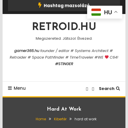
Skip
Hashtag mazsolázó
To
HU
Content
RETROID.HU
Megszereted. Játszol. Élvezed.
gamer365.hu
founder / editor # Systems Architect #
Retroider # Space Pathfinder # TimeTraveler #WE
C64!
#STINGER
Menu
Search
Hard At Work
Home
Kibertér
hard at work