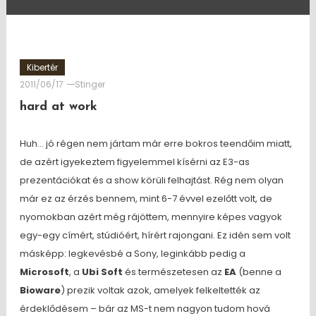
Kibertér
2011/06/17
Stinger
hard at work
Huh… jó régen nem jártam már erre bokros teendőim miatt,
de azért igyekeztem figyelemmel kísérni az E3-as
prezentációkat és a show körüli felhajtást. Rég nem olyan
már ez az érzés bennem, mint 6-7 évvel ezelőtt volt, de
nyomokban azért még rájöttem, mennyire képes vagyok
egy-egy címért, stúdióért, hírért rajongani. Ez idén sem volt
másképp: legkevésbé a Sony, leginkább pedig a
Microsoft
, a
Ubi Soft
és természetesen az
EA
(benne a
Bioware
) prezik voltak azok, amelyek felkeltették az
érdeklődésem – bár az MS-t nem nagyon tudom hová