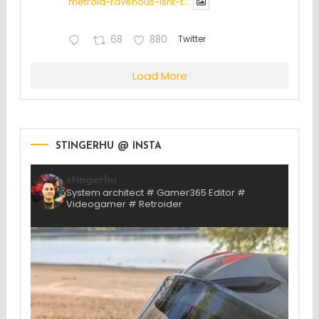
metroid-ravenous-isnt-t...
68
880
Twitter
Load More
STINGERHU @ INSTA
stingerhu
System architect # Gamer365 Editor #
Videogamer # Retroider