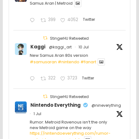
Samus Aran | Metroid
399
4052
Twitter
StingerHU Retweeted
Kaggi
@kaggi_art
·
10 Jul
New Samus Aran 80s version
#samusaran
#nintendo
#fanartㅤㅤㅤㅤ
322
3723
Twitter
StingerHU Retweeted
Nintendo Everything
@nineverything
·
1 Jul
Rumor: Metroid Ravenous isn’t the only
new Metroid game on the way
https://nintendoeverything.com/rumor-