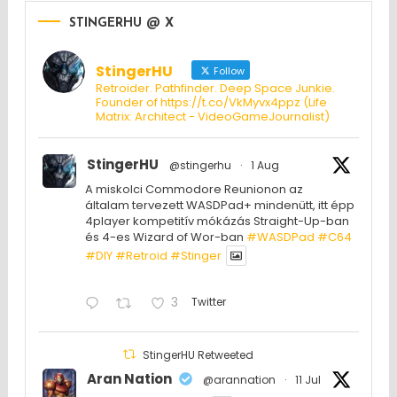
STINGERHU @ X
StingerHU
Follow
Retroider. Pathfinder. Deep Space Junkie.
Founder of https://t.co/VkMyvx4ppz (Life
Matrix: Architect - VideoGameJournalist)
StingerHU
@stingerhu
·
1 Aug
A miskolci Commodore Reunionon az
általam tervezett WASDPad+ mindenütt, itt épp
4player kompetitív mókázás Straight-Up-ban
és 4-es Wizard of Wor-ban
#WASDPad
#C64
#DIY
#Retroid
#Stinger
3
Twitter
StingerHU Retweeted
Aran Nation
@arannation
·
11 Jul