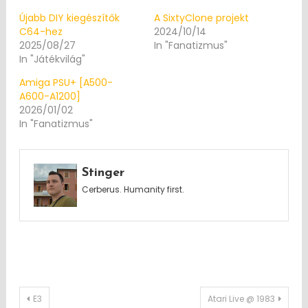
Újabb DIY kiegészítők
A SixtyClone projekt
C64-hez
2024/10/14
2025/08/27
In "Fanatizmus"
In "Játékvilág"
Amiga PSU+ [A500-
A600-A1200]
2026/01/02
In "Fanatizmus"
Stinger
Cerberus. Humanity first.
Post
E3
Atari Live @ 1983