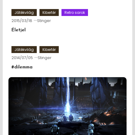
Játékvilág
Kibertér
Retro sarok
2015/03/18
Stinger
Életjel
Játékvilág
Kibertér
2014/07/05
Stinger
#dilemma