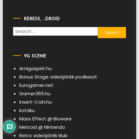
KERESS, …DROID
Search
for:
VG SCENE
Amigaspirit.hu
Bonus Stage videójáték podkeszt
Eurogamer.net
Gamer365.hu
Insert-Coin.hu
kotaku
Mass Effect @ Bioware
Metroid @ Nintendo
Retro videójáték klub