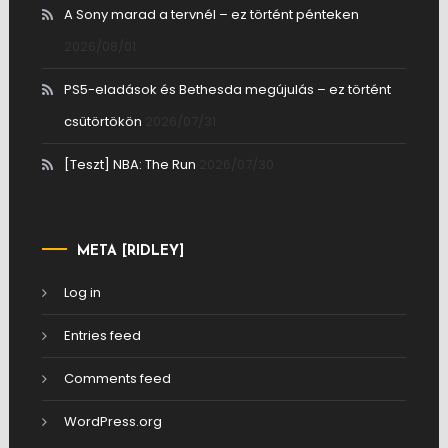
A Sony marad a tervnél – ez történt pénteken
2026/08/01
PS5-eladások és Bethesda megújulás – ez történt
csütörtökön
2026/07/31
[Teszt] NBA: The Run
2026/07/30
META [RIDLEY]
Log in
Entries feed
Comments feed
WordPress.org