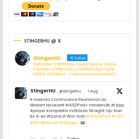
STINGERHU @ X
StingerHU
Follow
Retroider. Pathfinder. Deep Space Junkie.
Founder of https://t.co/VkMyvx4ppz (Life
Matrix: Architect - VideoGameJournalist)
StingerHU
@stingerhu
·
1 Aug
A miskolci Commodore Reunionon az
általam tervezett WASDPad+ mindenütt, itt épp
4player kompetitív mókázás Straight-Up-ban
és 4-es Wizard of Wor-ban
#WASDPad
#C64
#DIY
#Retroid
#Stinger
Twitter