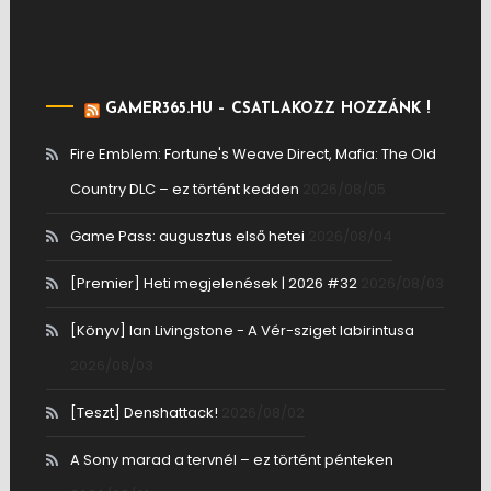
GAMER365.HU – CSATLAKOZZ HOZZÁNK !
Fire Emblem: Fortune's Weave Direct, Mafia: The Old
Country DLC – ez történt kedden
2026/08/05
Game Pass: augusztus első hetei
2026/08/04
[Premier] Heti megjelenések | 2026 #32
2026/08/03
[Könyv] Ian Livingstone - A Vér-sziget labirintusa
2026/08/03
[Teszt] Denshattack!
2026/08/02
A Sony marad a tervnél – ez történt pénteken