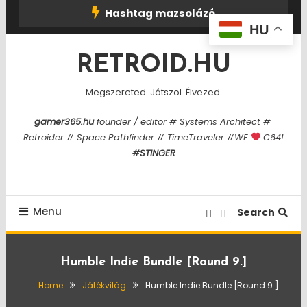
Skip
Hashtag mazsolázó
To
HU
Content
RETROID.HU
Megszereted. Játszol. Élvezed.
gamer365.hu
founder / editor # Systems Architect #
Retroider # Space Pathfinder # TimeTraveler #WE
C64!
#STINGER
Menu
Search
Humble Indie Bundle [Round 9.]
Home
Játékvilág
Humble Indie Bundle [Round 9.]