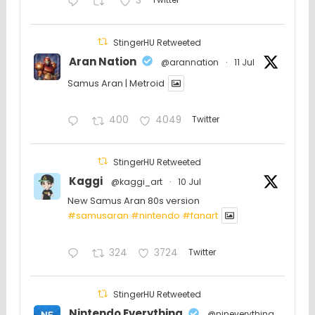
3
StingerHU Retweeted
Aran Nation
@arannation
·
11 Jul
Samus Aran | Metroid
400
4049
Twitter
StingerHU Retweeted
Kaggi
@kaggi_art
·
10 Jul
New Samus Aran 80s version
#samusaran
#nintendo
#fanartㅤㅤㅤㅤ
324
3724
Twitter
StingerHU Retweeted
Nintendo Everything
@nineverything