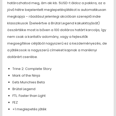
határozhatod meg, ám aki kb. 5USD-t áldoz a pakkra, az a
jövő hétre bejelentett meglepetésjátékot is automatikusan
megkapja – ráadásul jelenlegi akcióban szereplő indie
klasszikusok (beleértve a Brütal Legend kakukktojását)
összértéke most is bőven a 100 dolláros határt karcolja, így
nem csak a karitatív adomány, vagy a fejlesztők
megsegítése céljából nagyszerű ez a kezdeményezés, de
a játékosok is nagyszerű címeket kapnak a maréknyi
dollárért cserébe.
Trine 2: Complete Story
Mark of the Ninja
Eets Munchies Beta
Brütal Legend
FTL: Faster than Light
FEZ
+1 meglepetés játék