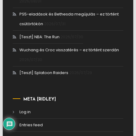
2026/08/01
PS5-eladások és Bethesda megújulás – ez történt
csütörtökön
2026/07/31
[Teszt] NBA: The Run
2026/07/30
Wuchang és Croc visszatérés – ez történt szerdán
2026/07/30
[Teszt] Splatoon Raiders
2026/07/29
META [RIDLEY]
Log in
Entries feed