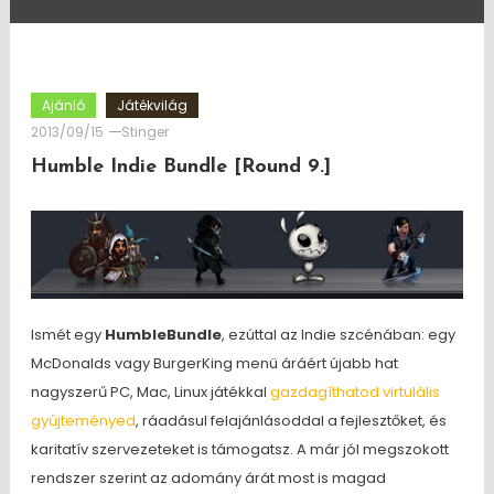
Ajánló
Játékvilág
2013/09/15
Stinger
Humble Indie Bundle [Round 9.]
Ismét egy
HumbleBundle
, ezúttal az Indie szcénában: egy
McDonalds vagy BurgerKing menü áráért újabb hat
nagyszerű PC, Mac, Linux játékkal
gazdagíthatod virtulális
gyűjteményed
, ráadásul felajánlásoddal a fejlesztőket, és
karitatív szervezeteket is támogatsz. A már jól megszokott
rendszer szerint az adomány árát most is magad