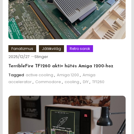
Fanatizmus
Játékvilág
Retro sarok
2025/12/27
Stinger
TerribleFire TF1260 aktív hűtés Amiga 1200-hoz
Tagged
active cooling
,
Amiga 1200
,
Amiga
accelerator
,
Commodore
,
cooling
,
DIY
,
TF1260