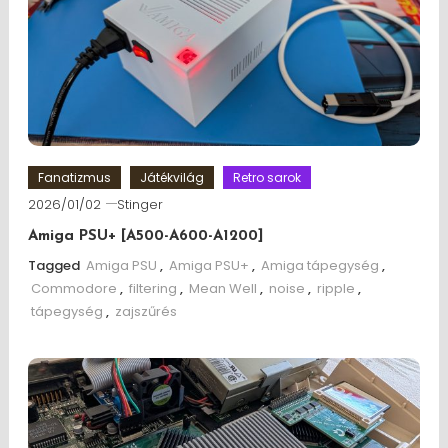
Fanatizmus
Játékvilág
Retro sarok
2026/01/02
Stinger
Amiga PSU+ [A500-A600-A1200]
Tagged
Amiga PSU
,
Amiga PSU+
,
Amiga tápegység
,
Commodore
,
filtering
,
Mean Well
,
noise
,
ripple
,
tápegység
,
zajszűrés