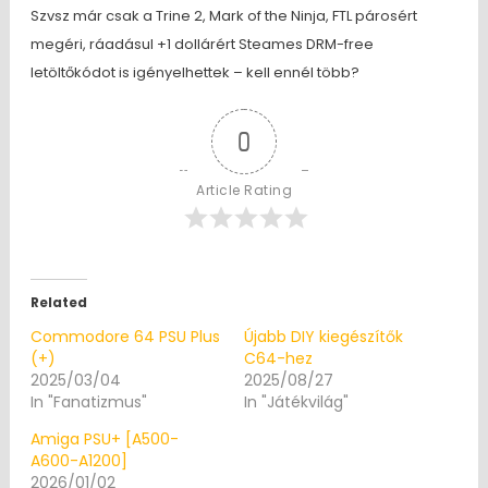
Szvsz már csak a Trine 2, Mark of the Ninja, FTL párosért
megéri, ráadásul +1 dollárért Steames DRM-free
letöltőkódot is igényelhettek – kell ennél több?
0
Article Rating
Related
Commodore 64 PSU Plus
Újabb DIY kiegészítők
(+)
C64-hez
2025/03/04
2025/08/27
In "Fanatizmus"
In "Játékvilág"
Amiga PSU+ [A500-
A600-A1200]
2026/01/02