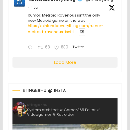
·
1 Jul
Rumor: Metroid Ravenous isn’t the only
new Metroid game on the way
https://nintendoeverything.com/rumor-
metroid-ravenous-isnt-t...
68
880
Twitter
Load More
STINGERHU @ INSTA
stingerhu
System architect # Gamer365 Editor #
Videogamer # Retroider