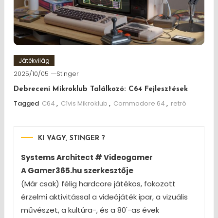
Játékvilág
2025/10/05
Stinger
Debreceni Mikroklub Találkozó: C64 Fejlesztések
Tagged
C64
,
Cívis Mikroklub
,
Commodore 64
,
retró
KI VAGY, STINGER ?
Systems Architect # Videogamer
A Gamer365.hu szerkesztője
(Már csak) félig hardcore játékos, fokozott
érzelmi aktivitással a videójáték ipar, a vizuális
művészet, a kultúra-, és a 80'-as évek