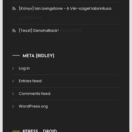
[Könyv] Ian Livingstone - A Vér-sziget labirintusa
2026/08/03
[Teszt] Denshattack!
2026/08/02
META [RIDLEY]
Log in
Entries feed
Comments feed
WordPress.org
KERESS, …DROID