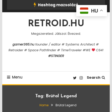
Skip
Hashtag mazsolázó
To
HU
Content
RETROID.HU
Megszereted. Játszol. Élvezed.
gamer365.hu
founder / editor # Systems Architect #
Retroider # Space Pathfinder # TimeTraveler #WE
C64!
#STINGER
Menu
Search
Tag:
Brütal Legend
Home
Brütal Legend