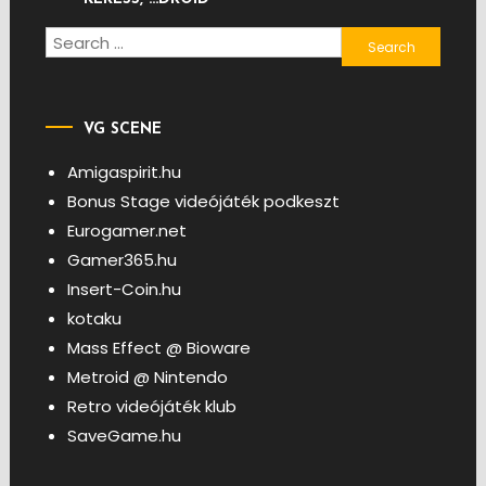
Search
for:
VG SCENE
Amigaspirit.hu
Bonus Stage videójáték podkeszt
Eurogamer.net
Gamer365.hu
Insert-Coin.hu
kotaku
Mass Effect @ Bioware
Metroid @ Nintendo
Retro videójáték klub
SaveGame.hu