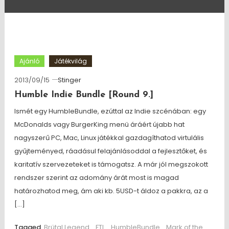
Ajánló
Játékvilág
2013/09/15
Stinger
Humble Indie Bundle [Round 9.]
Ismét egy HumbleBundle, ezúttal az Indie szcénában: egy
McDonalds vagy BurgerKing menü áráért újabb hat
nagyszerű PC, Mac, Linux játékkal gazdagíthatod virtulális
gyűjteményed, ráadásul felajánlásoddal a fejlesztőket, és
karitatív szervezeteket is támogatsz. A már jól megszokott
rendszer szerint az adomány árát most is magad
határozhatod meg, ám aki kb. 5USD-t áldoz a pakkra, az a
[…]
Tagged
Brütal Legend
,
FTL
,
HumbleBundle
,
Mark of the