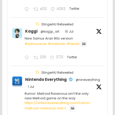
402
4052
Twitter
StingerHU Retweeted
Kaggi
@kaggi_art
·
10 Jul
New Samus Aran 80s version
#samusaran
#nintendo
#fanartㅤㅤㅤㅤ
326
3721
Twitter
StingerHU Retweeted
Nintendo Everything
@nineverything
·
1 Jul
Rumor: Metroid Ravenous isn’t the only
new Metroid game on the way
https://nintendoeverything.com/rumor-
metroid-ravenous-isnt-t...