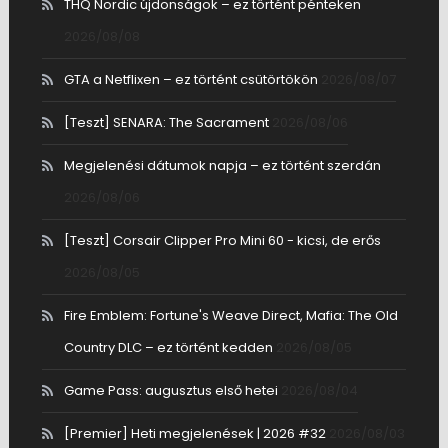
THQ Nordic újdonságok – ez történt pénteken
2026/08/08
GTA a Netflixen – ez történt csütörtökön
2026/08/07
[Teszt] SENARA: The Sacrament
2026/08/06
Megjelenési dátumok napja – ez történt szerdán
2026/08/06
[Teszt] Corsair Clipper Pro Mini 60 - kicsi, de erős
2026/08/05
Fire Emblem: Fortune's Weave Direct, Mafia: The Old
Country DLC – ez történt kedden
2026/08/05
Game Pass: augusztus első hetei
2026/08/04
[Premier] Heti megjelenések | 2026 #32
2026/08/03