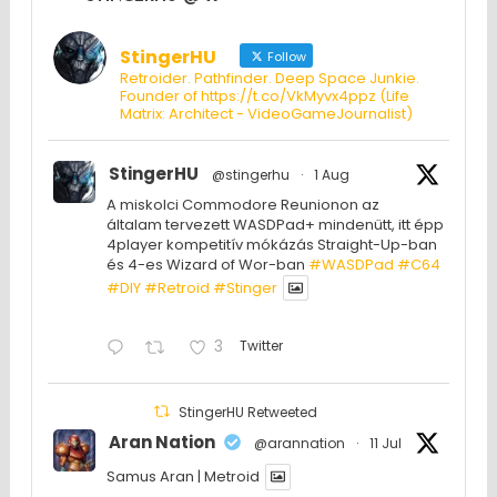
StingerHU
Follow
Retroider. Pathfinder. Deep Space Junkie.
Founder of https://t.co/VkMyvx4ppz (Life
Matrix: Architect - VideoGameJournalist)
StingerHU
@stingerhu
·
1 Aug
A miskolci Commodore Reunionon az
általam tervezett WASDPad+ mindenütt, itt épp
4player kompetitív mókázás Straight-Up-ban
és 4-es Wizard of Wor-ban
#WASDPad
#C64
#DIY
#Retroid
#Stinger
3
Twitter
StingerHU Retweeted
Aran Nation
@arannation
·
11 Jul
Samus Aran | Metroid