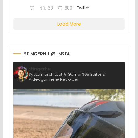
68
880
Twitter
Load More
STINGERHU @ INSTA
stingerhu
System architect # Gamer365 Editor #
Videogamer # Retroider