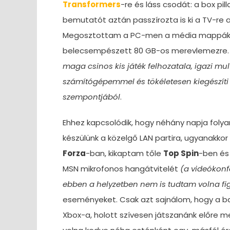
Transformers
-re és láss csodát: a box pi
bemutatót aztán passzírozta is ki a TV-re a
Megosztottam a PC-men a média mappákat,
belecsempészett 80 GB-os merevlemezre. E
maga csinos kis játék felhozatala, igazi 
számítógépemmel és tökéletesen kiegészíti a
szempontjából
.
Ehhez kapcsolódik, hogy néhány napja fol
készülünk a közelgő LAN partira, ugyanakkor
Forza
-ban, kikaptam tőle
Top Spin
-ben és
MSN mikrofonos hangátvitelét
(a videókonfe
ebben a helyzetben nem is tudtam volna fig
eseményeket. Csak azt sajnálom, hogy a b
Xbox-a, holott szívesen játszanánk előre 