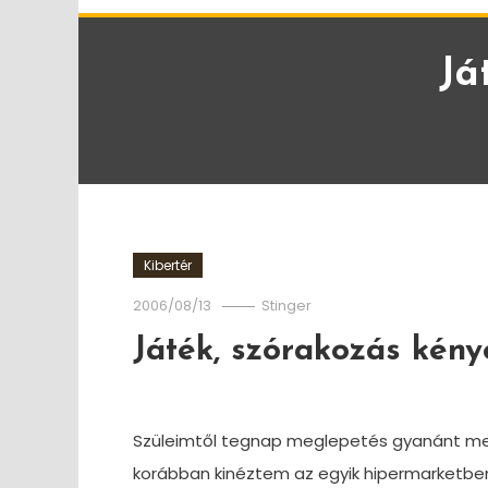
Já
Kibertér
2006/08/13
Stinger
Játék, szórakozás kén
Szüleimtől tegnap meglepetés gyanánt me
korábban kinéztem az egyik hipermarketben