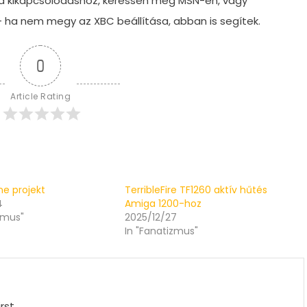
a kikapcsolódáshoz, keressen meg MSN-en, vagy
– ha nem megy az XBC beállítása, abban is segítek.
0
Article Rating
ne projekt
TerribleFire TF1260 aktív hűtés
4
Amiga 1200-hoz
zmus"
2025/12/27
In "Fanatizmus"
rst.