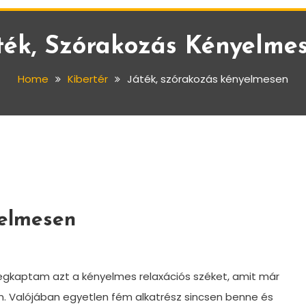
ték, Szórakozás Kényelme
Home
Kibertér
Játék, szórakozás kényelmesen
yelmesen
gkaptam azt a kényelmes relaxációs széket, amit már
. Valójában egyetlen fém alkatrész sincsen benne és