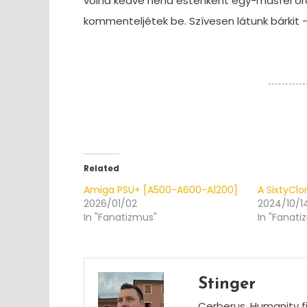
volna kedve néha esténként egy-másfél ór
kommenteljétek be. Szívesen látunk bárkit 
Related
Amiga PSU+ [A500-A600-A1200]
A SixtyClo
2026/01/02
2024/10/1
In "Fanatizmus"
In "Fanati
Stinger
Cerberus. Humanity fi