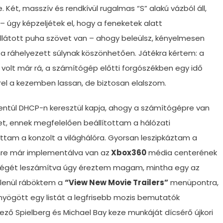
ét, masszív és rendkívül rugalmas “S” alakú vázból áll,
 úgy képzeljétek el, hogy a feneketek alatt
látott puha szövet van – ahogy beleülsz, kényelmesen
it a ráhelyezett súlynak köszönhetően. Játékra kértem: a
olt már rá, a számítógép előtti forgószékben egy idő
rrel a kezemben lassan, de biztosan elalszom.
zentúl DHCP-n keresztül kapja, ahogy a számítógépre van
t, ennek megfelelően beállítottam a hálózati
tam a konzolt a világhálóra. Gyorsan leszipkáztam a
re már implementálva van az
Xbox360
média centerének
pességét leszámítva úgy éreztem magam, mintha egy az
tlenül ráböktem a
“View New Movie Trailers”
menüpontra,
yögött egy listát a legfrisebb mozis bemutatók
ező Spielberg és Michael Bay keze munkáját dícsérő újkori