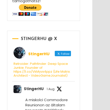
támogathatsz!
STINGERHU @ X
StingerHU
Follow
Retroider. Pathfinder. Deep Space
Junkie. Founder of
https://t.co/VkMyvx4ppz (Life Matrix:
Architect - VideoGameJournalist)
StingerHU
1 Aug
A miskolci Commodore
Reunionon az általam