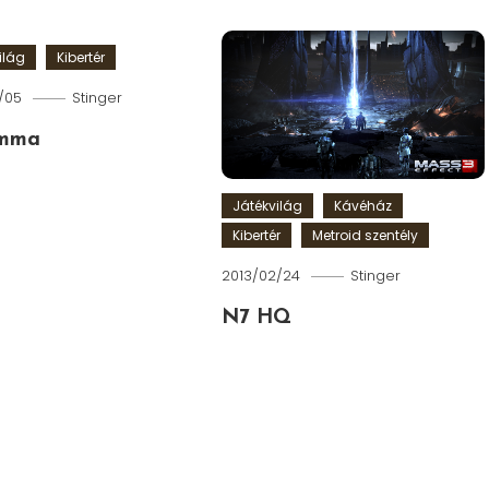
ilág
Kibertér
/05
Stinger
emma
Játékvilág
Kávéház
Kibertér
Metroid szentély
2013/02/24
Stinger
N7 HQ