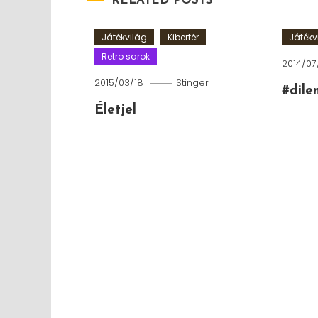
RELATED POSTS
Játékvilág
Kibertér
Játékv
Retro sarok
2014/07
2015/03/18
Stinger
#dil
Életjel