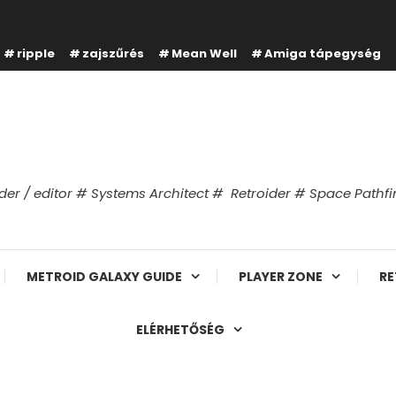
ripple
zajszűrés
Mean Well
Amiga tápegység
er / editor # Systems Architect # Retroider # Space Path
METROID GALAXY GUIDE
PLAYER ZONE
RE
ELÉRHETŐSÉG