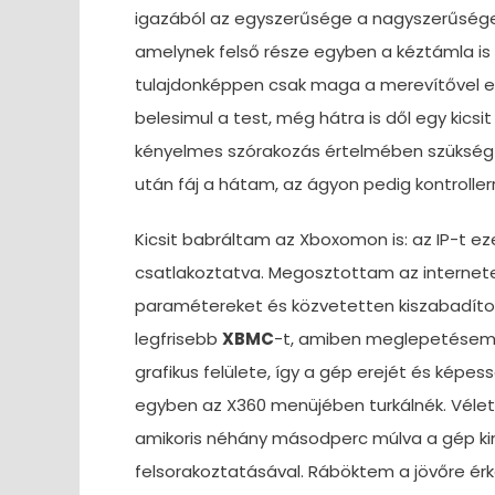
igazából az egyszerűsége a nagyszerűsége. K
amelynek felső része egyben a kéztámla is –
tulajdonképpen csak maga a merevítővel el
belesimul a test, még hátra is dől egy kics
kényelmes szórakozás értelmében szükség v
után fáj a hátam, az ágyon pedig kontrolle
Kicsit babráltam az Xboxomon is: az IP-t e
csatlakoztatva. Megosztottam az internete
paramétereket és közvetetten kiszabadítot
legfrisebb
XBMC
-t, amiben meglepetésem
grafikus felülete, így a gép erejét és ké
egyben az X360 menüjében turkálnék. Véle
amikoris néhány másodperc múlva a gép kin
felsorakoztatásával. Ráböktem a jövőre érk