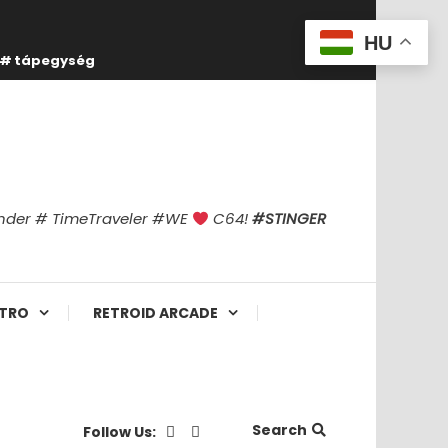
HU
tápegység
finder # TimeTraveler #WE
C64!
#STINGER
TRO
RETROID ARCADE
Search
Follow Us: