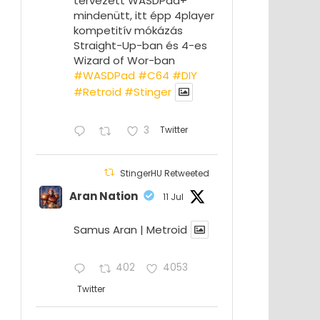
tervezett WASDPad+
mindenütt, itt épp 4player
kompetitív mókázás
Straight-Up-ban és 4-es
Wizard of Wor-ban
#WASDPad
#C64
#DIY
#Retroid
#Stinger
3
Twitter
StingerHU Retweeted
Aran Nation
11 Jul
Samus Aran | Metroid
402
4053
Twitter