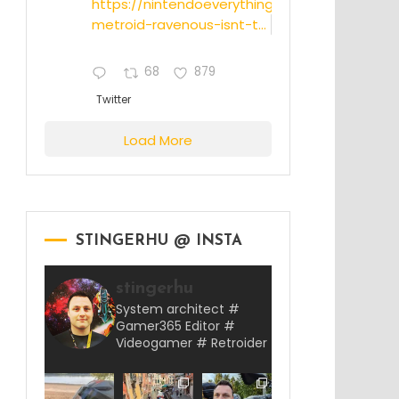
https://nintendoeverything.com/rumor-
metroid-ravenous-isnt-t...
68
879
Twitter
Load More
STINGERHU @ INSTA
stingerhu
System architect #
Gamer365 Editor #
Videogamer # Retroider