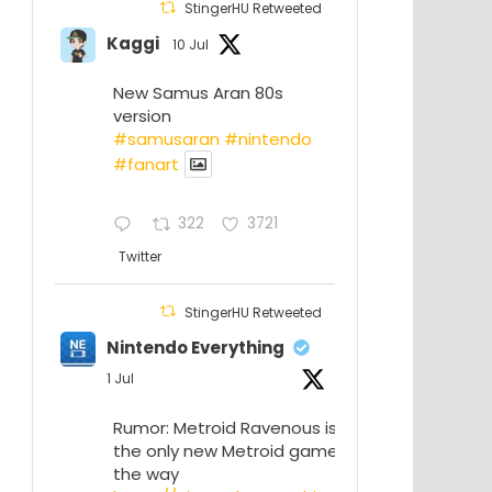
StingerHU Retweeted
Kaggi
10 Jul
New Samus Aran 80s
version
#samusaran
#nintendo
#fanartㅤㅤㅤㅤ
322
3721
Twitter
StingerHU Retweeted
Nintendo Everything
1 Jul
Rumor: Metroid Ravenous isn’t
the only new Metroid game on
the way