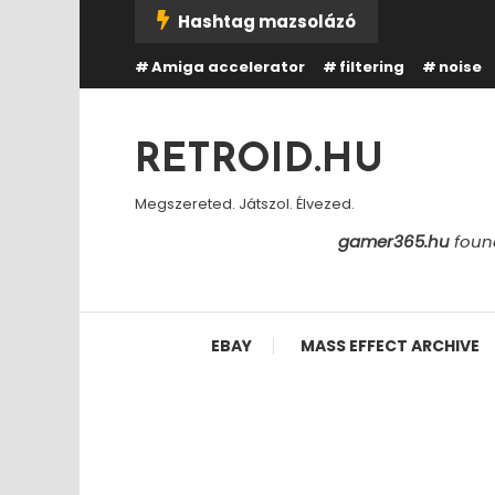
Skip
Hashtag mazsolázó
To
Amiga accelerator
filtering
noise
Content
RETROID.HU
Megszereted. Játszol. Élvezed.
gamer365.hu
found
EBAY
MASS EFFECT ARCHIVE