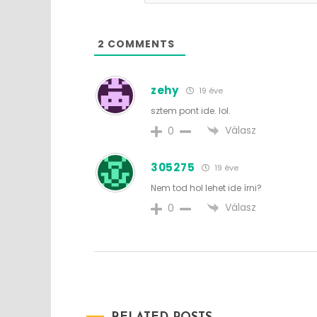
2
COMMENTS
zehy
19 éve
sztem pont ide. lol.
Válasz
0
305275
19 éve
Nem tod hol lehet ide írni?
Válasz
0