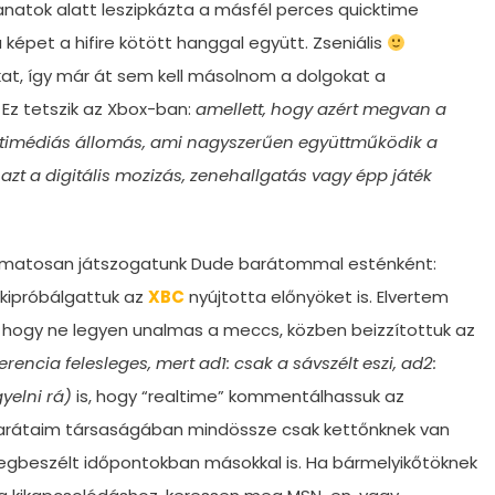
llanatok alatt leszipkázta a másfél perces quicktime
 képet a hifire kötött hanggal együtt. Zseniális
 így már át sem kell másolnom a dolgokat a
z tetszik az Xbox-ban:
amellett, hogy azért megvan a
multimédiás állomás, ami nagyszerűen együttműködik a
zt a digitális mozizás, zenehallgatás vagy épp játék
yamatosan játszogatunk Dude barátommal esténként:
 kipróbálgattuk az
XBC
nyújtotta előnyöket is. Elvertem
 hogy ne legyen unalmas a meccs, közben beizzítottuk az
rencia felesleges, mert ad1: csak a sávszélt eszi, ad2:
yelni rá)
is, hogy “realtime” kommentálhassuk az
arátaim társaságában mindössze csak kettőnknek van
megbeszélt időpontokban másokkal is. Ha bármelyikőtöknek