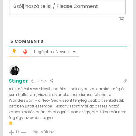
5
COMMENTS
Legújabb / Newest
Stinger
17 éve
A felmérést szvsz kicsit csalóka – sok olyan van, amiről még én
sem hallottam, viszont olyanokat nem ismert fel, mint a
Wonderswan – a Neo-Geo viszont tényleg csak a tizenkettedik
percben jutott eszembe – ekkor viszont már az összes hozzá
kapcsolható variánsával együtt. Van ez így, éjjel 1-kor már nem
fog úgy az ember agya…
Válasz
0