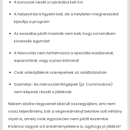
A konzolok nevét a rubrikába kell írni
A helyesírásra figyelni kell, de a helytelen megnevezést
kijavítja a program
Az eszedbe jutott masinák nem kell, hogy sorrendben
kövessék egymást
A felsorolás nem tartalmazza a speciális kiadásokat,
expanziókat, vagy a piaci klónokat
Csak videójátékok szerepelnek az adatbázisban
Személyi- és mikroszámítógépek (pl. Commodore)
nem képezik részét a játéknak
Nekem elsőre negyvenet sikerült összegyűjteni, ami nem
rossz teljesítmény, bár a végeredményt tekintve volt néhány
olyan is, amely csak egyszerűen nem jutott eszembe.
Kíváncsi vagyok a ti eredményeitekre is, úgyhogy jó játékot!