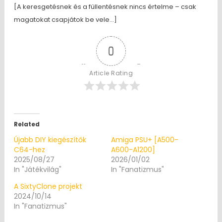
[A keresgetésnek és a füllentésnek nincs értelme – csak
magatokat csapjátok be vele…]
0
Article Rating
Related
Újabb DIY kiegészítők
Amiga PSU+ [A500-
C64-hez
A600-A1200]
2025/08/27
2026/01/02
In "Játékvilág"
In "Fanatizmus"
A SixtyClone projekt
2024/10/14
In "Fanatizmus"