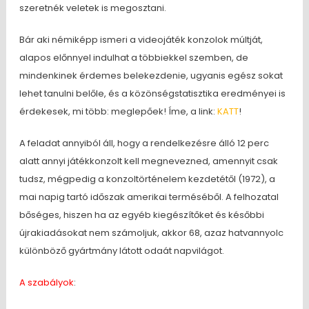
szeretnék veletek is megosztani.
Bár aki némiképp ismeri a videojáték konzolok múltját,
alapos előnnyel indulhat a többiekkel szemben, de
mindenkinek érdemes belekezdenie, ugyanis egész sokat
lehet tanulni belőle, és a közönségstatisztika eredményei is
érdekesek, mi több: meglepőek! Íme, a link:
KATT
!
A feladat annyiból áll, hogy a rendelkezésre álló 12 perc
alatt annyi játékkonzolt kell megnevezned, amennyit csak
tudsz, mégpedig a konzoltörténelem kezdetétől (1972), a
mai napig tartó időszak amerikai terméséből. A felhozatal
bőséges, hiszen ha az egyéb kiegészítőket és későbbi
újrakiadásokat nem számoljuk, akkor 68, azaz hatvannyolc
különböző gyártmány látott odaát napvilágot.
A szabályok
: