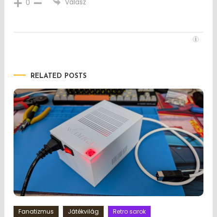
Válasz
0
RELATED POSTS
Fanatizmus
Játékvilág
Retro sarok