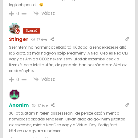
legtobb pontot…
Válasz
0
Szerző
Stinger
17 éve
Szerintem ha harmincat eltaláltál kútfőből a rendelkezésre álló
idő alatt, az már nagyon szép eredmény! A Neo-Geo és Neo CD,
vagy az Amiga CD32 nekem sem jutottak eszembe, csak a
tizenkét perc letelte után, de gondolatban hozzáadtam őket az
eredményhez.
Válasz
0
Anonim
17 éve
30-at tudtam hirtelen összeszedni, de persze aztán ment a
homlokcsapkodás rendesen. Olyan alap dolgok nem jutottak
az eszembe, mint a NeoGeo vagy a Virtual Boy. Pedig forrt
közben az agyam rendesen.