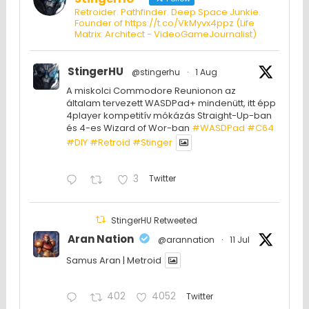
Retroider. Pathfinder. Deep Space Junkie.
Founder of https://t.co/VkMyvx4ppz (Life
Matrix: Architect - VideoGameJournalist)
StingerHU
@stingerhu
·
1 Aug
A miskolci Commodore Reunionon az
általam tervezett WASDPad+ mindenütt, itt épp
4player kompetitív mókázás Straight-Up-ban
és 4-es Wizard of Wor-ban
#WASDPad
#C64
#DIY
#Retroid
#Stinger
3
Twitter
StingerHU Retweeted
Aran Nation
@arannation
·
11 Jul
Samus Aran | Metroid
402
4052
Twitter