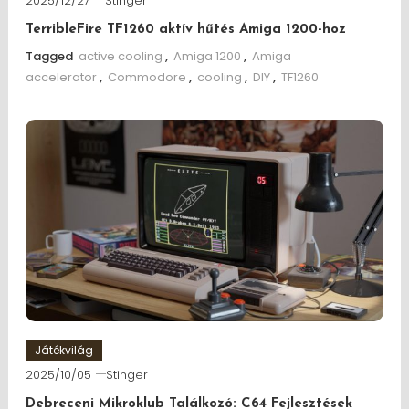
2025/12/27
Stinger
TerribleFire TF1260 aktív hűtés Amiga 1200-hoz
Tagged
active cooling
,
Amiga 1200
,
Amiga
accelerator
,
Commodore
,
cooling
,
DIY
,
TF1260
Játékvilág
2025/10/05
Stinger
Debreceni Mikroklub Találkozó: C64 Fejlesztések