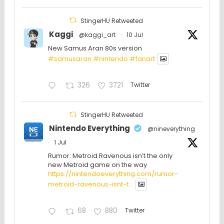
StingerHU Retweeted
Kaggi
@kaggi_art
·
10 Jul
New Samus Aran 80s version
#samusaran
#nintendo
#fanartㅤㅤㅤㅤ
326
3721
Twitter
StingerHU Retweeted
Nintendo Everything
@nineverything
·
1 Jul
Rumor: Metroid Ravenous isn’t the only
new Metroid game on the way
https://nintendoeverything.com/rumor-
metroid-ravenous-isnt-t...
68
880
Twitter