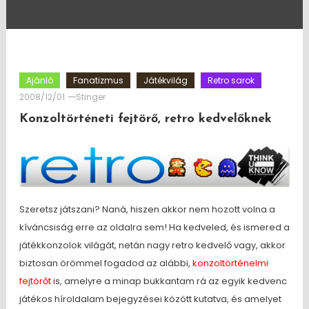
Ajánló
Fanatizmus
Játékvilág
Retro sarok
2008/12/01
Stinger
Konzoltörténeti fejtörő, retro kedvelőknek
Szeretsz játszani? Naná, hiszen akkor nem hozott volna a
kíváncsiság erre az oldalra sem! Ha kedveled, és ismered a
játékkonzolok világát, netán nagy retro kedvelő vagy, akkor
biztosan örömmel fogadod az alábbi,
konzoltörténelmi
fejtörőt
is, amelyre a minap bukkantam rá az egyik kedvenc
játékos híroldalam bejegyzései között kutatva, és amelyet