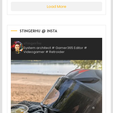
Load More
STINGERHU @ INSTA
stingerhu
System architect # Gamer365 Editor #
Videogamer # Retroider