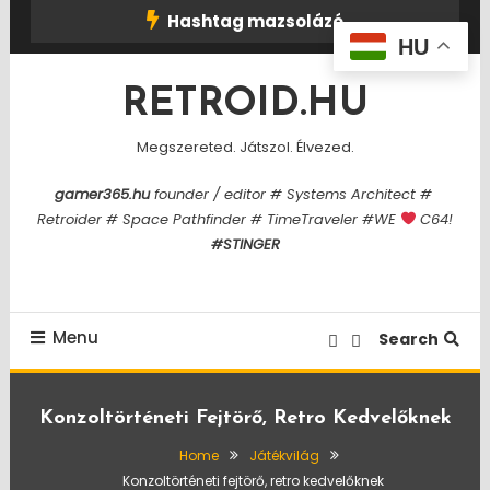
Skip
Hashtag mazsolázó
To
HU
Content
RETROID.HU
Megszereted. Játszol. Élvezed.
gamer365.hu
founder / editor # Systems Architect #
Retroider # Space Pathfinder # TimeTraveler #WE
C64!
#STINGER
Menu
Search
Konzoltörténeti Fejtörő, Retro Kedvelőknek
Home
Játékvilág
Konzoltörténeti fejtörő, retro kedvelőknek