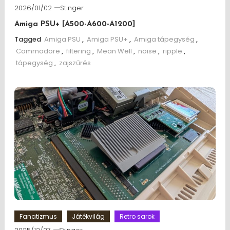
2026/01/02
Stinger
Amiga PSU+ [A500-A600-A1200]
Tagged
Amiga PSU
,
Amiga PSU+
,
Amiga tápegység
,
Commodore
,
filtering
,
Mean Well
,
noise
,
ripple
,
tápegység
,
zajszűrés
Fanatizmus
Játékvilág
Retro sarok