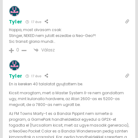
Tyler
17 éve
Hoppa, most olvasom csak:
Stinger, NEKED nem jutott eszedbe a Neo-Geo?!
Sic transit gloria mundi…
Válasz
0
Tyler
17 éve
En is kereken 40 talalatot gyujtottem be.
Kicsit morogtam, mert a Master System II-re nem gondoltam
ugy, mint kulonallo hardverre, az Atari 2600-as es 5200-as
megvolt, de a 7800-as nem ugrott be.
Az FM Towns Marty-t es a Bandai Pippint nem ismerte a
program, a GamePark handheldekbol egyedul a GP2X-et
fogadta el (furcsallom kicsit, mert az ugye masodik generacio),
a NeoGeo Pocket Color es a Bandai Wonderswan pedig szinten
kimaradtak a szorasbol. Kar, pedig handheldekkel szereztem a