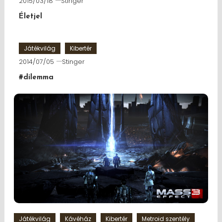
2015/03/18
Stinger
Életjel
Játékvilág
Kibertér
2014/07/05
Stinger
#dilemma
Játékvilág
Kávéház
Kibertér
Metroid szentély