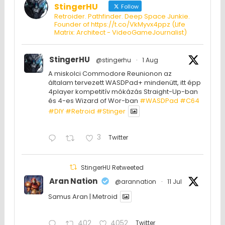
StingerHU
Follow
Retroider. Pathfinder. Deep Space Junkie.
Founder of https://t.co/VkMyvx4ppz (Life
Matrix: Architect - VideoGameJournalist)
StingerHU
@stingerhu
·
1 Aug
A miskolci Commodore Reunionon az
általam tervezett WASDPad+ mindenütt, itt épp
4player kompetitív mókázás Straight-Up-ban
és 4-es Wizard of Wor-ban
#WASDPad
#C64
#DIY
#Retroid
#Stinger
3
Twitter
StingerHU Retweeted
Aran Nation
@arannation
·
11 Jul
Samus Aran | Metroid
402
4052
Twitter