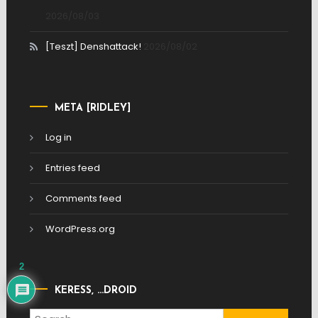
2026/08/03
[Teszt] Denshattack!
2026/08/02
META [RIDLEY]
Log in
Entries feed
Comments feed
WordPress.org
2
KERESS, …DROID
Search