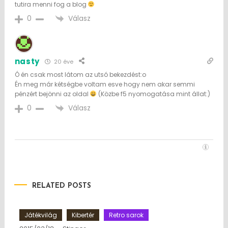
tutira menni fog a blog
Válasz
0
nasty
20 éve
Ó én csak most látom az utsó bekezdést:o
Én meg már kétségbe voltam esve hogy nem akar semmi
pénzért bejönni az oldal
(Közbe f5 nyomogatása mint állat:)
Válasz
0
RELATED POSTS
Játékvilág
Kibertér
Retro sarok