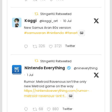
StingerHU Retweeted
Kaggi
@kaggi_art
·
10 Jul
New Samus Aran 80s version
#samusaran
#nintendo
#fanartㅤㅤㅤㅤ
326
3721
Twitter
StingerHU Retweeted
Nintendo Everything
@nineverything
·
1 Jul
Rumor: Metroid Ravenous isn’t the only
new Metroid game on the way
https://nintendoeverything.com/rumor-
metroid-ravenous-isnt-t...
68
880
Twitter