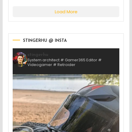
Load More
STINGERHU @ INSTA
stingerhu
System architect # Gamer365 Editor #
Videogamer # Retroider