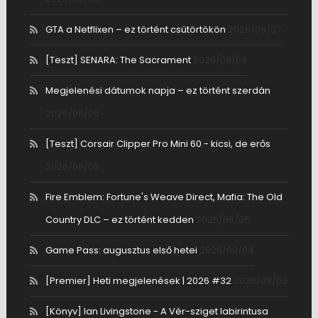
GTA a Netflixen – ez történt csütörtökön
2026/08/07
[Teszt] SENARA: The Sacrament
2026/08/06
Megjelenési dátumok napja – ez történt szerdán
2026/08/06
[Teszt] Corsair Clipper Pro Mini 60 - kicsi, de erős
2026/08/05
Fire Emblem: Fortune's Weave Direct, Mafia: The Old
Country DLC – ez történt kedden
2026/08/05
Game Pass: augusztus első hetei
2026/08/04
[Premier] Heti megjelenések | 2026 #32
2026/08/03
[Könyv] Ian Livingstone - A Vér-sziget labirintusa