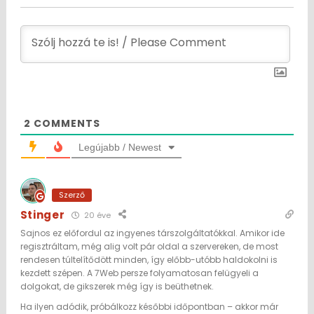
2
COMMENTS
Legújabb / Newest
Szerző
Stinger
20 éve
Sajnos ez előfordul az ingyenes társzolgáltatókkal. Amikor ide
regisztráltam, még alig volt pár oldal a szervereken, de most
rendesen túltelítődött minden, így előbb-utóbb haldokolni is
kezdett szépen. A 7Web persze folyamatosan felügyeli a
dolgokat, de gikszerek még így is beüthetnek.
Ha ilyen adódik, próbálkozz későbbi időpontban – akkor már