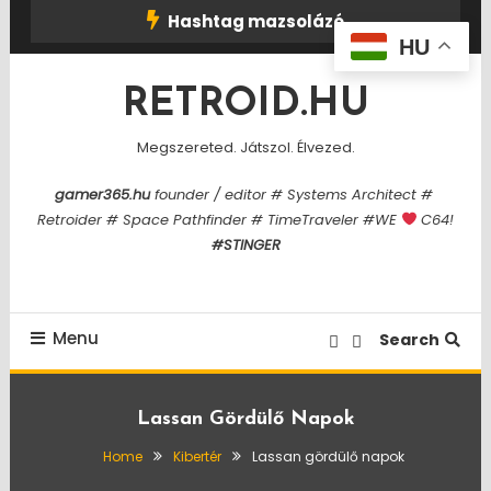
Skip
Hashtag mazsolázó
To
HU
Content
RETROID.HU
Megszereted. Játszol. Élvezed.
gamer365.hu
founder / editor # Systems Architect #
Retroider # Space Pathfinder # TimeTraveler #WE
C64!
#STINGER
Menu
Search
Lassan Gördülő Napok
Home
Kibertér
Lassan gördülő napok