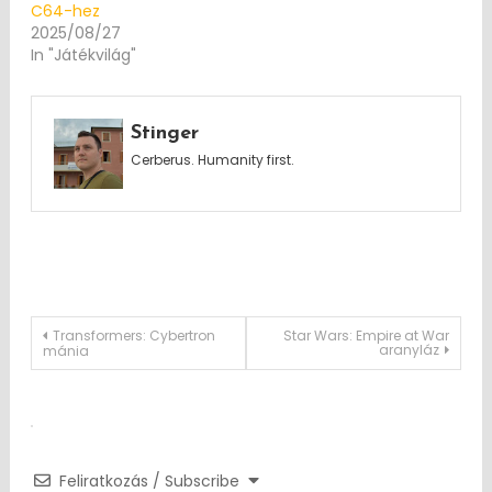
C64-hez
2025/08/27
In "Játékvilág"
Stinger
Cerberus. Humanity first.
Post
Transformers: Cybertron
Star Wars: Empire at War
aranyláz
mánia
navigation
Feliratkozás / Subscribe