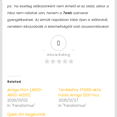
ps.: ha esetleg időközönként nem érhető el az oldal, akkor a
hiba nem nálatok van, hanem a
7web
szerverei
gyengélkednek. Az elmúlt napokban több ilyen is előfordult,
remélem kiküszöbölik a leterheltségtől való összeomlásokat.
0
Article Rating
Related
Amiga PSU+ [A500-
TerribleFire TF1260 aktív
A600-A1200]
hűtés Amiga 1200-hoz
2026/01/02
2025/12/27
In "Fanatizmus"
In "Fanatizmus"
Újabb DIY kiegészítők