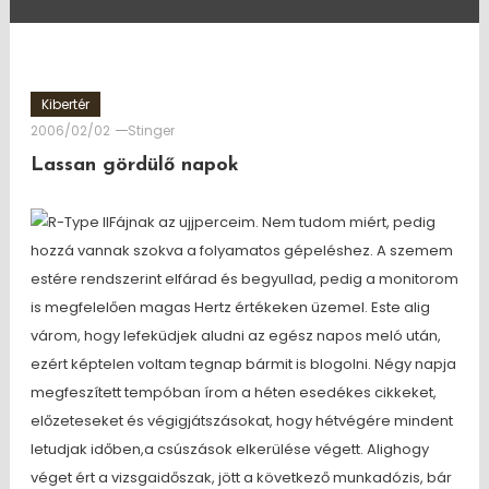
Kibertér
2006/02/02
Stinger
Lassan gördülő napok
Fájnak az ujjperceim. Nem tudom miért, pedig
hozzá vannak szokva a folyamatos gépeléshez. A szemem
estére rendszerint elfárad és begyullad, pedig a monitorom
is megfelelően magas Hertz értékeken üzemel. Este alig
várom, hogy lefeküdjek aludni az egész napos meló után,
ezért képtelen voltam tegnap bármit is blogolni. Négy napja
megfeszített tempóban írom a héten esedékes cikkeket,
előzeteseket és végigjátszásokat, hogy hétvégére mindent
letudjak időben,a csúszások elkerülése végett. Alighogy
véget ért a vizsgaidőszak, jött a következő munkadózis, bár