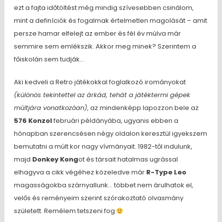
ezt a fajta időtöltést még mindig szívesebben csinálom,
mint a definíciók és fogalmak értelmetlen magolását – amit
persze hamar elfelejt az ember és fél év múlva már
semmire sem emlékszik. Akkor meg minek? Szerintem a
főiskolán sem tudják…
Aki kedveli a Retro játékokkal foglalkozó irományokat
(különös tekintettel az árkád, tehát a játéktermi gépek
múltjára vonatkozóan)
, az mindenképp lapozzon bele az
576 Konzol
februári példányába, ugyanis ebben a
hónapban szerencsésen négy oldalon keresztül igyekszem
bemutatni a múlt kor nagy vívmányait. 1982-től indulunk,
majd
Donkey Kong
ot és társait hatalmas ugrással
elhagyva a cikk végéhez közeledve már
R-Type Leo
magasságokba szárnyallunk… többet nem árulhatok el,
velős és reményeim szerint szórakoztató olvasmány
született. Remélem tetszeni fog