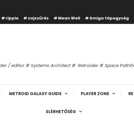
ripple
zajszűrés
Mean Well
Amiga tápegység
er / editor # Systems Architect # Retroider # Space Path
METROID GALAXY GUIDE
PLAYER ZONE
RE
ELÉRHETŐSÉG