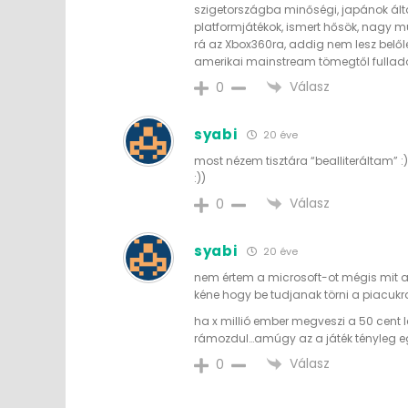
szigetországba minőségi, japánok által
platformjátékok, ismert hősök, nagy 
rá az Xbox360ra, addig nem lesz belőle
amerikai mainstream tömegtől fullad
Válasz
0
syabi
20 éve
most nézem tisztára “bealliteráltam” :)
:))
Válasz
0
syabi
20 éve
nem értem a microsoft-ot mégis mit ak
kéne hogy be tudjanak törni a piacukra
ha x millió ember megveszi a 50 cent l
rámozdul…amúgy az a játék tényleg e
Válasz
0