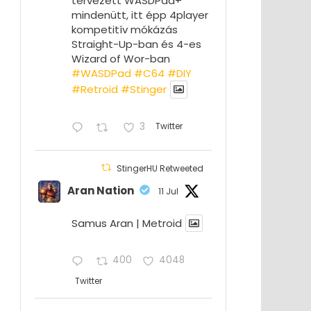
tervezett WASDPad+
mindenütt, itt épp 4player
kompetitív mókázás
Straight-Up-ban és 4-es
Wizard of Wor-ban
#WASDPad
#C64
#DIY
#Retroid
#Stinger
3
Twitter
StingerHU Retweeted
Aran Nation
11 Jul
Samus Aran | Metroid
400
4048
Twitter