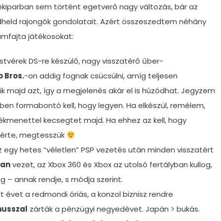
tékiparban sem történt egetverő nagy változás, bár az
dheld rajongók gondolatait. Azért összeszedtem néhány
mfajta játékosokat:
stvérek DS-re készülő, nagy visszatérő űber-
 Bros.
-on addig fognak csücsülni, amíg teljesen
k majd azt, így a megjelenés akár el is húzódhat. Jegyzem
etben formabontó kell, hogy legyen. Ha elkészül, remélem,
tékmenettel kecsegtet majd. Ha ehhez az kell, hogy
k érte, megtesszük
 egy hetes “véletlen” PSP vezetés után minden visszatért
san
vezet, az Xbox 360 és Xbox az utolsó fertályban kullog,
 – annak rendje, s módja szerint.
lt évet a redmondi óriás, a konzol biznisz rendre
usszal
zárták a pénzügyi negyedévet. Japán > bukás.