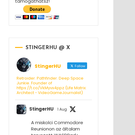
támogathatsz!
STINGERHU @ X
StingerHU
Follow
Retroider. Pathfinder. Deep Space
Junkie. Founder of
https://t.co/VkMyvx4ppz (Life Matrix:
Architect - VideoGameJournalist)
StingerHU
1 Aug
A miskolci Commodore
Reunionon az általam