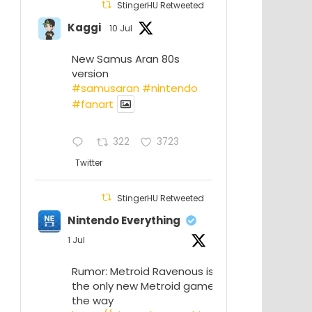
StingerHU Retweeted
Kaggi
10 Jul
New Samus Aran 80s
version
#samusaran
#nintendo
#fanartㅤㅤㅤㅤ
322
3723
Twitter
StingerHU Retweeted
Nintendo Everything
1 Jul
Rumor: Metroid Ravenous isn’t
the only new Metroid game on
the way