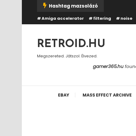
Skip
Hashtag mazsolázó
To
Amiga accelerator
filtering
noise
Content
RETROID.HU
Megszereted. Játszol. Élvezed.
gamer365.hu
found
EBAY
MASS EFFECT ARCHIVE