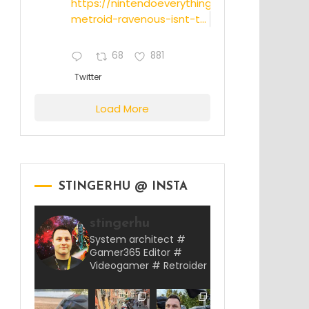
https://nintendoeverything.com/rumor-
metroid-ravenous-isnt-t...
68
881
Twitter
Load More
STINGERHU @ INSTA
stingerhu
System architect #
Gamer365 Editor #
Videogamer # Retroider