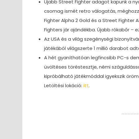
Újabb Street Fighter adagot kapunk a n
csomag ismét retro válogatás, méghozzá a
Fighter Alpha 2 Gold és a Street Fighte
Fighters jár ajándékba. Újabb rókabőr – e
Az USA és a világ szegénységi bizonyítv
játékából világszerte 1 millió darabot ad
A hét gyaníthatóan legfincsibb PC-s dem
üvöltéses töréstesztje, némi száguldás
kipróbálható játékmóddal igyekszik öröme
Letöltési lokáció:
itt
.