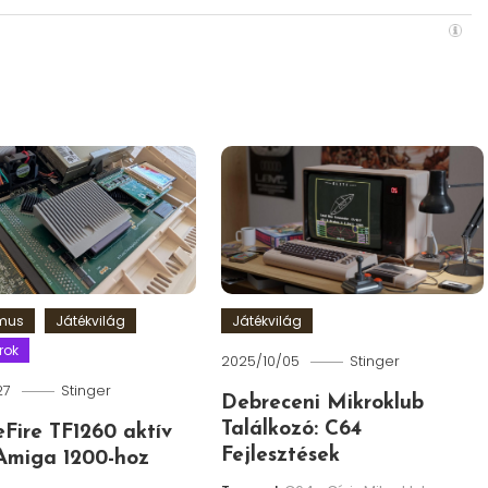
zmus
Játékvilág
Játékvilág
rok
2025/10/05
Stinger
27
Stinger
Debreceni Mikroklub
Találkozó: C64
leFire TF1260 aktív
Fejlesztések
Amiga 1200-hoz