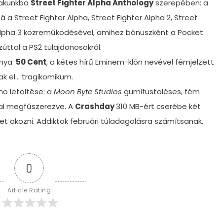
yakunkba
Street Fighter Alpha Anthology
szerepében: a
 Street Fighter Alpha, Street Fighter Alpha 2, Street
r Alpha 3 közreműködésével, amihez bónuszként a Pocket
zúttal a PS2 tulajdonosokról.
ánya:
50 Cent
, a kétes hírű Eminem-klón nevével fémjelzett
tak el… tragikomikum.
o letöltése: a
Moon Byte Studios
gumifüstöléses, fém
sal megfűszerezve. A
Crashday
310 MB-ért cserébe két
t okozni. Addiktok februári túladagolásra számítsanak.
0
Article Rating