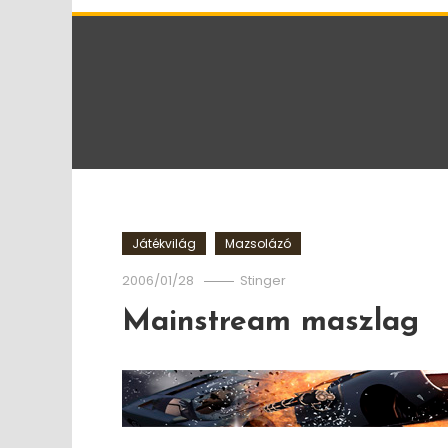
Játékvilág
Mazsolázó
2006/01/28
Stinger
Mainstream maszlag