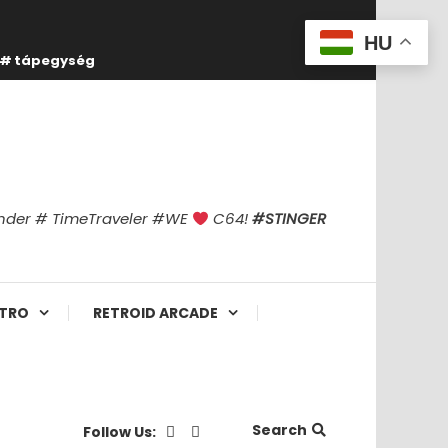
HU
tápegység
finder # TimeTraveler #WE
C64!
#STINGER
TRO
RETROID ARCADE
Search
Follow Us: