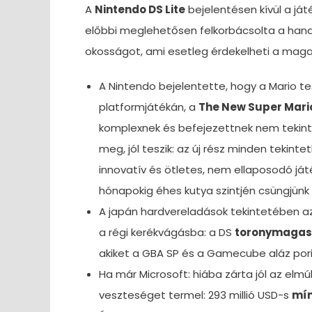
A
Nintendo DS Lite
bejelentésen kívül a já
előbbi meglehetősen felkorbácsolta a han
okosságot, ami esetleg érdekelheti a maga
A Nintendo bejelentette, hogy a Mario te
platformjátékán, a
The New Super Mario
komplexnek és befejezettnek nem tekinti
meg, jól teszik: az új rész minden tekint
innovatív és ötletes, nem ellaposodó já
hónapokig éhes kutya szintjén csüngjün
A japán hardvereladások tekintetében az
a régi kerékvágásba: a DS
toronymaga
akiket a GBA SP és a Gamecube aláz porig
Ha már Microsoft: hiába zárta jól az elmú
veszteséget termel: 293 millió USD-s
mín