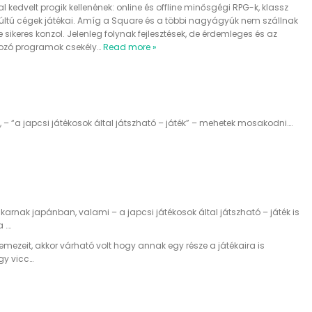
 kedvelt progik kellenének: online és offline minősgégi RPG-k, klassz
múltú cégek játékai. Amíg a Square és a többi nagyágyúk nem szállnak
 sikeres konzol. Jelenleg folynak fejlesztések, de érdemleges és az
ozó programok csekély
…
Read more »
, – “a japcsi játékosok által játszható – játék” – mehetek mosakodni….
arnak japánban, valami – a japcsi játékosok által játszható – játék is
 ….
emezeit, akkor várható volt hogy annak egy része a játékaira is
gy vicc…