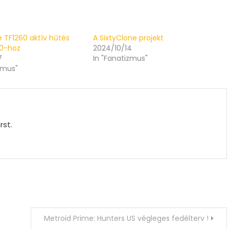
re TF1260 aktív hűtés
A SixtyClone projekt
00-hoz
2024/10/14
7
In "Fanatizmus"
zmus"
rst.
Metroid Prime: Hunters US végleges fedélterv !