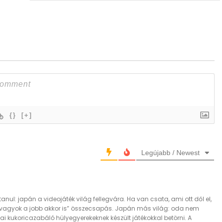
{}
[+]
Legújabb / Newest
ul: japán a videojáték világ fellegvára. Ha van csata, ami ott dől el,
én vagyok a jobb akkor is” összecsapás. Japán más világ: oda nem
kai kukoricazabáló hülyegyerekeknek készült játékokkal betörni. A