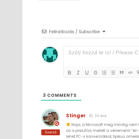
navigation
Feliratkozás / Subscribe
3
COMMENTS
Stinger
20 éve
Naja, a Microsoft még mindig nem tan
az a presztízs mellett a vérremenő “
Szerző
lehet PC-s konverziókkal, tipikus ameri