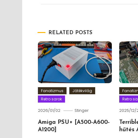
RELATED POSTS
Fanatizmus
Játékvilág
Fanati
Retro sarok
Retro sa
2026/01/02
Stinger
2025/12/
Amiga PSU+ [A500-A600-
Terrib
A1200]
hűtés 