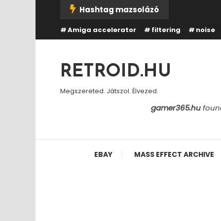
Skip
Hashtag mazsolázó
To
Amiga accelerator
filtering
noise
Content
RETROID.HU
Megszereted. Játszol. Élvezed.
gamer365.hu
found
EBAY
MASS EFFECT ARCHIVE