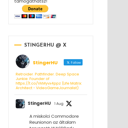
támogathatsz!
STINGERHU @ X
StingerHU
Follow
Retroider. Pathfinder. Deep Space
Junkie. Founder of
https://t.co/VkMyvx4ppz (Life Matrix:
Architect - VideoGameJournalist)
StingerHU
1 Aug
A miskolci Commodore
Reunionon az általam