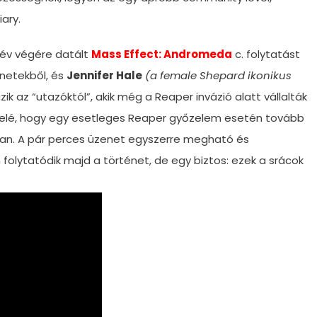
ary.
 év végére datált
Mass Effect: Andromeda
c. folytatást
enetekből, és
Jennifer Hale
(a female Shepard ikonikus
k az “utazóktól”, akik még a Reaper invázió alatt vállalták
felé, hogy egy esetleges Reaper győzelem esetén tovább
ban. A pár perces üzenet egyszerre megható és
folytatódik majd a történet, de egy biztos: ezek a srácok