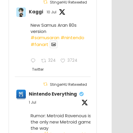
StingerHU Retweeted
Kaggi
10 Jul
New Samus Aran 80s
version
#samusaran
#nintendo
#fanartㅤㅤㅤㅤ
324
3724
Twitter
StingerHU Retweeted
Nintendo Everything
1 Jul
Rumor: Metroid Ravenous isn’t
the only new Metroid game on
the way