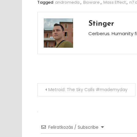
Tagged
andromeda
,
Bioware
,
Mass Effect
,
n7 
Stinger
Cerberus. Humanity fi
Post
Metroid: The Sky Calls #mademyday
navigation
Feliratkozás / Subscribe