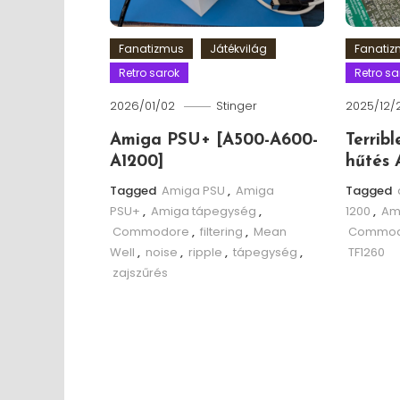
Fanatizmus
Játékvilág
Fanati
Retro sarok
Retro sa
2026/01/02
Stinger
2025/12/
Amiga PSU+ [A500-A600-
Terrib
A1200]
hűtés 
Tagged
Amiga PSU
,
Amiga
Tagged
PSU+
,
Amiga tápegység
,
1200
,
Am
Commodore
,
filtering
,
Mean
Commod
Well
,
noise
,
ripple
,
tápegység
,
TF1260
zajszűrés