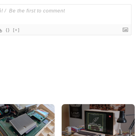
{}
[+]