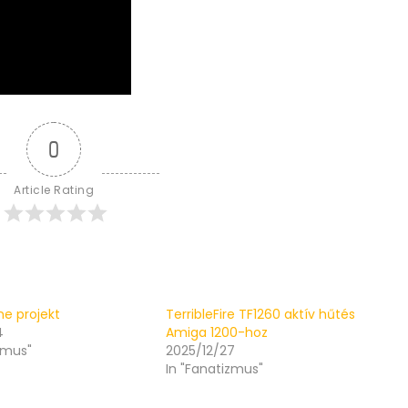
0
Article Rating
ne projekt
TerribleFire TF1260 aktív hűtés
4
Amiga 1200-hoz
zmus"
2025/12/27
In "Fanatizmus"