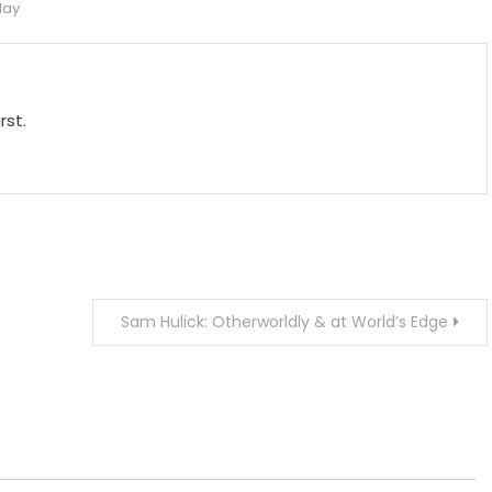
day
rst.
Sam Hulick: Otherworldly & at World’s Edge