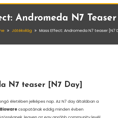
ect: Andromeda N7 Teaser
me
Játékvilág
Mass Effect: Andromeda N7 teaser [N7 
da N7 teaser [N7 Day]
ngó életében jelképes nap. Az N7 day általában a
Bioware
csapatának eddig minden évben
közösségnek, legyen az egy apróbb community levél,