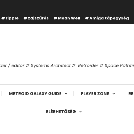
ripple
zajszűrés
Mean Well
Amiga tápegység
er / editor # Systems Architect # Retroider # Space Path
METROID GALAXY GUIDE
PLAYER ZONE
RE
ELÉRHETŐSÉG