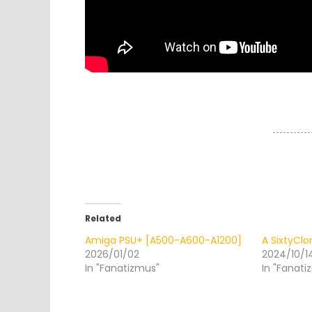
Related
Amiga PSU+ [A500-A600-A1200]
A SixtyClo
2026/01/02
2024/10/1
In "Fanatizmus"
In "Fanati