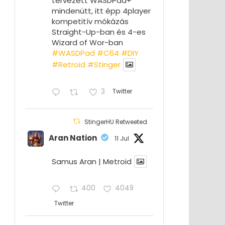
tervezett WASDPad+
mindenütt, itt épp 4player
kompetitív mókázás
Straight-Up-ban és 4-es
Wizard of Wor-ban
#WASDPad
#C64
#DIY
#Retroid
#Stinger
3
Twitter
StingerHU Retweeted
Aran Nation
11 Jul
Samus Aran | Metroid
400
4049
Twitter