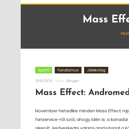
Mass Eff
Ho
Ajánló
Fanatizmus
Játékvilág
2015/11/10
Stinger
Mass Effect: Androme
November hetedike minden Mass Effect rajo
fanservice-ről szól, ahogy idén is: a kanadai
sikerült kedveskedni valami aprósággal a 