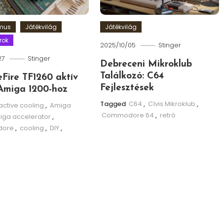
zmus
Játékvilág
Játékvilág
rok
2025/10/05
Stinger
27
Stinger
Debreceni Mikroklub
Találkozó: C64
leFire TF1260 aktív
Fejlesztések
Amiga 1200-hoz
Tagged
C64
,
Cívis Mikroklub
,
active cooling
,
Amiga
Commodore 64
,
retró
iga accelerator
,
ore
,
cooling
,
DIY
,