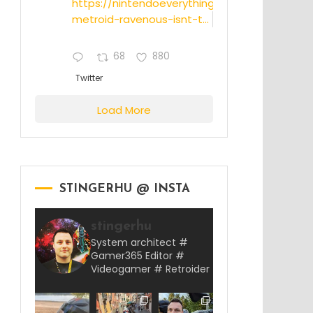
https://nintendoeverything.com/rumor-
metroid-ravenous-isnt-t...
68
880
Twitter
Load More
STINGERHU @ INSTA
stingerhu
System architect #
Gamer365 Editor #
Videogamer # Retroider