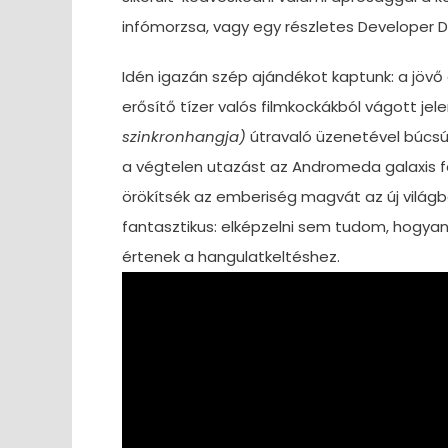
infómorzsa, vagy egy részletes Developer Di
Idén igazán szép ajándékot kaptunk: a jövő
erősítő tízer valós filmkockákból vágott jel
szinkronhangja)
útravaló üzenetével búcsúzi
a végtelen utazást az Andromeda galaxis 
örökítsék az emberiség magvát az új világ
fantasztikus: elképzelni sem tudom, hogyan 
értenek a hangulatkeltéshez.