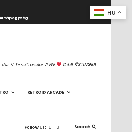
HU
tápegység
finder # TimeTraveler #WE
C64!
#STINGER
TRO
RETROID ARCADE
Search
Follow Us: