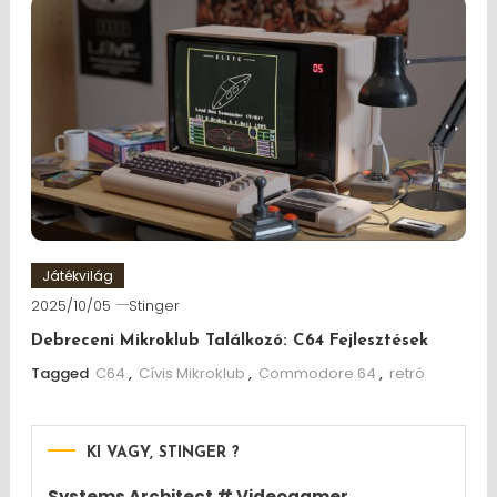
Játékvilág
2025/10/05
Stinger
Debreceni Mikroklub Találkozó: C64 Fejlesztések
Tagged
C64
,
Cívis Mikroklub
,
Commodore 64
,
retró
KI VAGY, STINGER ?
Systems Architect # Videogamer