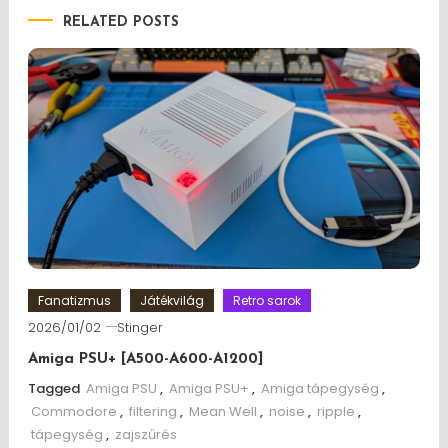
RELATED POSTS
Fanatizmus
Játékvilág
Retro sarok
2026/01/02
Stinger
Amiga PSU+ [A500-A600-A1200]
Tagged
Amiga PSU
,
Amiga PSU+
,
Amiga tápegység
,
Commodore
,
filtering
,
Mean Well
,
noise
,
ripple
,
tápegység
,
zajszűrés