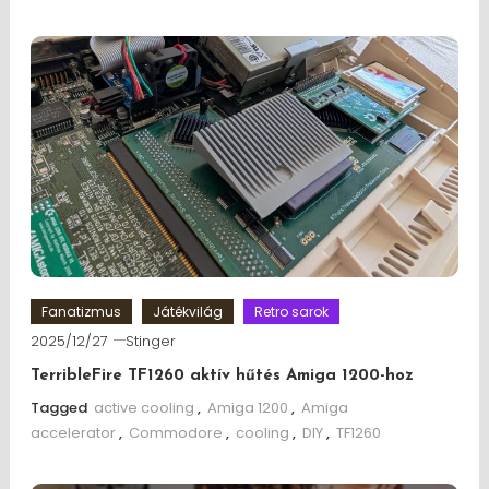
Fanatizmus
Játékvilág
Retro sarok
2025/12/27
Stinger
TerribleFire TF1260 aktív hűtés Amiga 1200-hoz
Tagged
active cooling
,
Amiga 1200
,
Amiga
accelerator
,
Commodore
,
cooling
,
DIY
,
TF1260