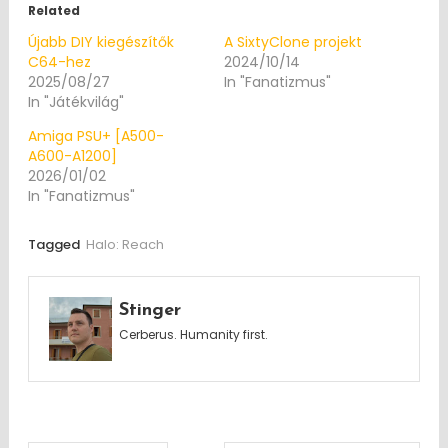
Related
Újabb DIY kiegészítők
A SixtyClone projekt
C64-hez
2024/10/14
2025/08/27
In "Fanatizmus"
In "Játékvilág"
Amiga PSU+ [A500-
A600-A1200]
2026/01/02
In "Fanatizmus"
Tagged
Halo: Reach
Stinger
Cerberus. Humanity first.