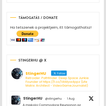
TÁMOGATÁS / DONATE
Ha tetszenek a projektjeim, itt támogathatsz!
STINGERHU @ X
StingerHU
Follow
Retroider. Pathfinder. Deep Space Junkie.
Founder of https://t.co/VkMyvx4ppz (Life
Matrix: Architect - VideoGameJournalist)
StingerHU
@stingerhu
·
1 Aug
A miskolci Commodore Reunionon az