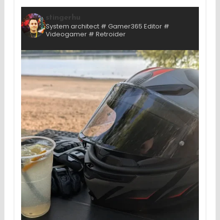
stingerhu
System architect # Gamer365 Editor #
Videogamer # Retroider