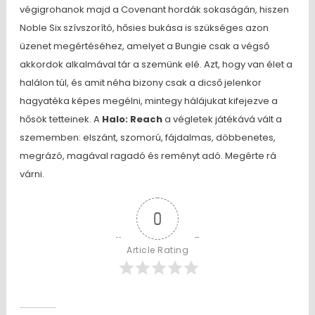
végigrohanok majd a Covenant hordák sokaságán, hiszen
Noble Six szívszorító, hősies bukása is szükséges azon
üzenet megértéséhez, amelyet a Bungie csak a végső
akkordok alkalmával tár a szemünk elé. Azt, hogy van élet a
halálon túl, és amit néha bizony csak a dicső jelenkor
hagyatéka képes megélni, mintegy hálájukat kifejezve a
hősök tetteinek. A
Halo: Reach
a végletek játékává vált a
szememben: elszánt, szomorú, fájdalmas, döbbenetes,
megrázó, magával ragadó és reményt adó. Megérte rá
várni.
0
Article Rating