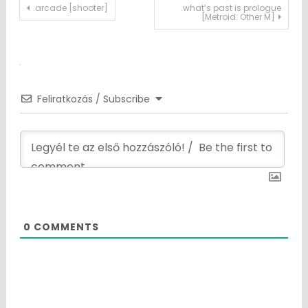
Post
.arcade [shooter]
.what’s past is prologue
[Metroid: Other M]
navigation
Feliratkozás / Subscribe
0
COMMENTS