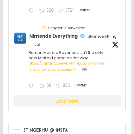
326
3721
Twitter
StingerHU Retweeted
Nintendo Everything
@nineverything
·
1 Jul
Rumor: Metroid Ravenous isn’t the only
new Metroid game on the way
https://nintendoeverything.com/rumor-
metroid-ravenous-isnt-t...
68
880
Twitter
Load More
STINGERHU @ INSTA