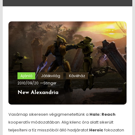
Ajánló
Játékvilág
Kávéház
2010/09/20
Stinger
New Alexandria
Vasárnap sikeresen végigmeneteltünk a
Halo: Reach
kooperatív módozatában. Alig kilenc óra alatt sikerült
teljesíteni a tíz misszióból álló hadjáratot
Heroic
fokozaton