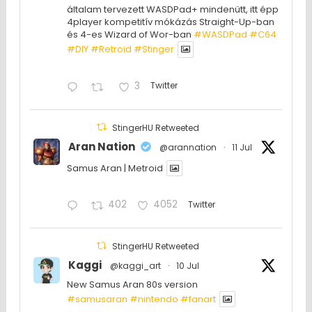
általam tervezett WASDPad+ mindenütt, itt épp
4player kompetitív mókázás Straight-Up-ban
és 4-es Wizard of Wor-ban
#WASDPad
#C64
#DIY
#Retroid
#Stinger
3
Twitter
StingerHU Retweeted
Aran Nation
@arannation
·
11 Jul
Samus Aran | Metroid
402
4052
Twitter
StingerHU Retweeted
Kaggi
@kaggi_art
·
10 Jul
New Samus Aran 80s version
#samusaran
#nintendo
#fanartㅤㅤㅤㅤ