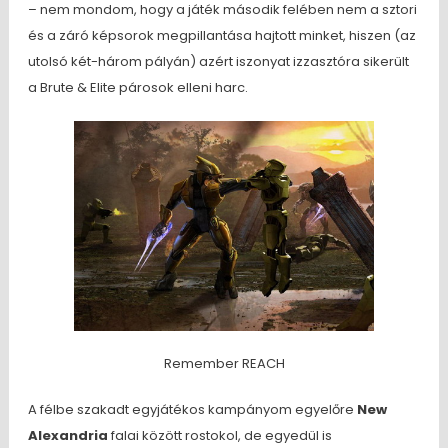
– nem mondom, hogy a játék második felében nem a sztori
és a záró képsorok megpillantása hajtott minket, hiszen (az
utolsó két-három pályán) azért iszonyat izzasztóra sikerült
a Brute & Elite párosok elleni harc.
Remember REACH
A félbe szakadt egyjátékos kampányom egyelőre
New
Alexandria
falai között rostokol, de egyedül is