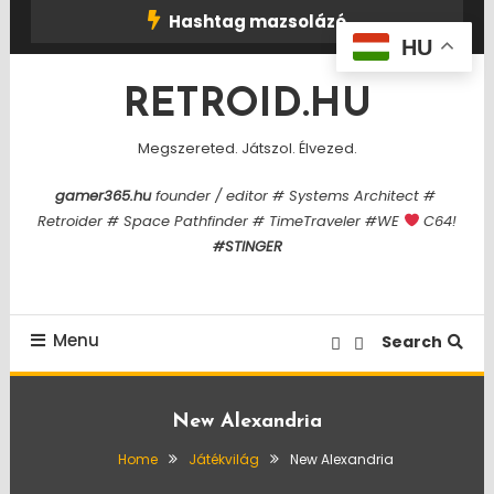
Skip
Hashtag mazsolázó
To
HU
Content
RETROID.HU
Megszereted. Játszol. Élvezed.
gamer365.hu
founder / editor # Systems Architect #
Retroider # Space Pathfinder # TimeTraveler #WE
C64!
#STINGER
Menu
Search
New Alexandria
Home
Játékvilág
New Alexandria