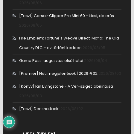
2026/08/06
[Teszt] Corsair Clipper Pro Mini 60 - kicsi, de erős
2026/08/05
Fire Emblem: Fortune's Weave Direct, Mafia: The Old
Country DLC – ez történt kedden
2026/08/05
Game Pass: augusztus első hetei
2026/08/04
[Premier] Heti megjelenések | 2026 #32
2026/08/03
[Könyv] Ian Livingstone - A Vér-sziget labirintusa
2026/08/03
[Teszt] Denshattack!
2026/08/02