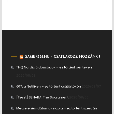
GAMER365.HU – CSATLAKOZZ HOZZÁNK !
THQ Nordic újdonságok – ez történt pénteken
2026/08/08
GTA a Netflixen – ez történt csütörtökön
2026/08/07
[Teszt] SENARA: The Sacrament
2026/08/06
Megjelenési dátumok napja – ez történt szerdán