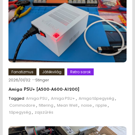
Fanatizmus
Játékvilág
Retro sarok
2026/01/02
Stinger
Amiga PSU+ [A500-A600-A1200]
Tagged
Amiga PSU
,
Amiga PSU+
,
Amiga tápegység
,
Commodore
,
filtering
,
Mean Well
,
noise
,
ripple
,
tápegység
,
zajszűrés