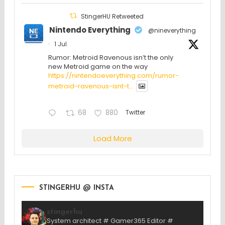
StingerHU Retweeted
Nintendo Everything
@nineverything
·
1 Jul
Rumor: Metroid Ravenous isn’t the only
new Metroid game on the way
https://nintendoeverything.com/rumor-
metroid-ravenous-isnt-t...
68
880
Twitter
Load More
STINGERHU @ INSTA
stingerhu
System architect # Gamer365 Editor #