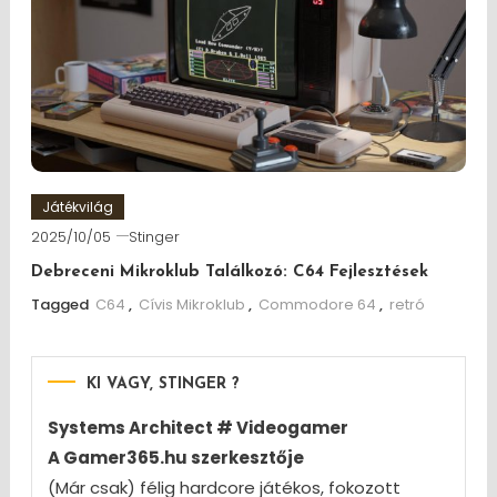
Játékvilág
2025/10/05
Stinger
Debreceni Mikroklub Találkozó: C64 Fejlesztések
Tagged
C64
,
Cívis Mikroklub
,
Commodore 64
,
retró
KI VAGY, STINGER ?
Systems Architect # Videogamer
A Gamer365.hu szerkesztője
(Már csak) félig hardcore játékos, fokozott