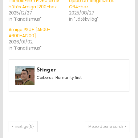
TerribleFire TF1260 aktív
Újabb DIY kiegészítők
hűtés Amiga 1200-hoz
C64-hez
2025/12/27
2025/08/27
In "Fanatizmus"
In "Játékvilág"
Amiga PSU+ [A500-
A600-A1200]
2026/01/02
In "Fanatizmus"
Stinger
Cerberus. Humanity first.
Post
next.ge{N}
Metroid zene sarok