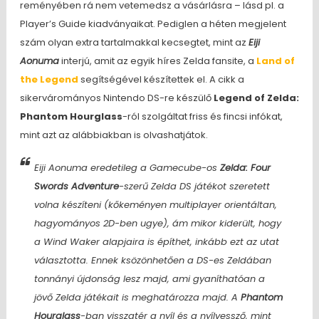
reményében rá nem vetemedsz a vásárlásra – lásd pl. a
Player’s Guide kiadványaikat. Pediglen a héten megjelent
szám olyan extra tartalmakkal kecsegtet, mint az
Eiji
Aonuma
interjú, amit az egyik híres Zelda fansite, a
Land of
the Legend
segítségével készítettek el. A cikk a
sikervárományos Nintendo DS-re készülő
Legend of Zelda:
Phantom Hourglass
-ról szolgáltat friss és fincsi infókat,
mint azt az alábbiakban is olvashatjátok.
Eiji Aonuma eredetileg a Gamecube-os
Zelda: Four
Swords Adventure
-szerű Zelda DS játékot szeretett
volna készíteni
(kőkeményen multiplayer orientáltan,
hagyományos 2D-ben ugye)
, ám mikor kiderült, hogy
a Wind Waker alapjaira is építhet, inkább ezt az utat
választotta. Ennek ksözönhetően a DS-es Zeldában
tonnányi újdonság lesz majd, ami gyaníthatóan a
jövő Zelda játékait is meghatározza majd. A
Phantom
Hourglass
-ban visszatér a nyíl és a nyílvessző, mint