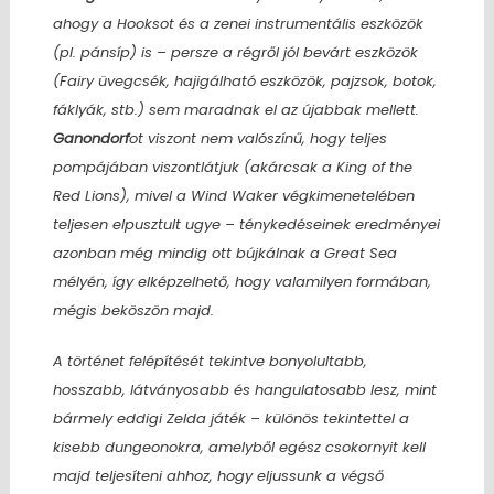
ahogy a Hooksot és a zenei instrumentális eszközök
(pl. pánsíp)
is – persze a régről jól bevárt eszközök
(Fairy üvegcsék, hajigálható eszközök, pajzsok, botok,
fáklyák, stb.)
sem maradnak el az újabbak mellett.
Ganondorf
ot viszont nem valószínű, hogy teljes
pompájában viszontlátjuk
(akárcsak a King of the
Red Lions)
, mivel a Wind Waker végkimenetelében
teljesen elpusztult ugye – ténykedéseinek eredményei
azonban még mindig ott bújkálnak a Great Sea
mélyén, így elképzelhető, hogy valamilyen formában,
mégis beköszön majd.
A történet felépítését tekintve bonyolultabb,
hosszabb, látványosabb és hangulatosabb lesz, mint
bármely eddigi Zelda játék – különös tekintettel a
kisebb dungeonokra, amelyből egész csokornyit kell
majd teljesíteni ahhoz, hogy eljussunk a végső