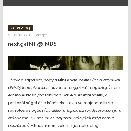
Játékvilág
2006/05/28
Stinger
next.ge{N} @ NDS
Tényleg sajnálom, hogy a
Nintendo Power
(az N amerikai
divíziójának hivatalos, havonta megjelenő magazinja)
nem
érhető el kicsiny hazánkban. Bár elő lehet rendelni, a
postaköltséget és a késéseket tekintve majdnem tiszta
ráfizetés az egész
(és akkor a lapokhoz rendszerensen járó
ajándékok, T-Shirt-ek és egyebek hiányáról még nem is
beszéltem)
– hacsaknem valami igen tuti dolog