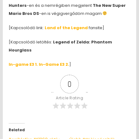
Hunters
-en és a nemrégiben megjelent
The New Super
Mario Bros DS
-en is végigvergődöm magam
[Kapcsolódó link:
Land of the Legend
fansite]
[Kapcsolódó letöltés:
Legend of Zelda: Phantom
Hourglass
In-game E3 1.
In-Game E3 2.
]
0
Article Rating
Related