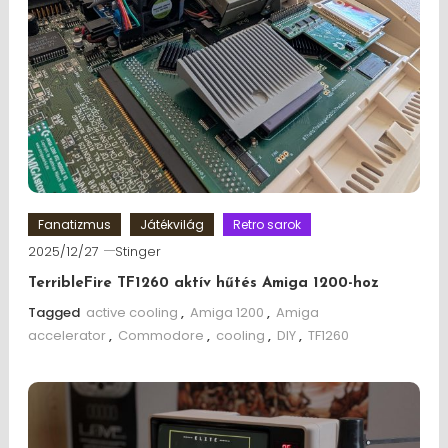
Fanatizmus
Játékvilág
Retro sarok
2025/12/27
Stinger
TerribleFire TF1260 aktív hűtés Amiga 1200-hoz
Tagged
active cooling
,
Amiga 1200
,
Amiga
accelerator
,
Commodore
,
cooling
,
DIY
,
TF1260