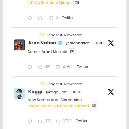
#DIY
#Retroid
#Stinger
3
Twitter
StingerHU Retweeted
Aran Nation
@arannation
·
11 Jul
Samus Aran | Metroid
399
4052
Twitter
StingerHU Retweeted
Kaggi
@kaggi_art
·
10 Jul
New Samus Aran 80s version
#samusaran
#nintendo
#fanartㅤㅤㅤㅤ
322
3723
Twitter