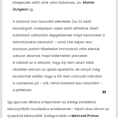
kiteljesülés előtt ránk váró hatalmas, ún.
Master
Dungeon
-ig.
A Darknut-hoz hasonlító ellenfelek
(az E3 alatt
kiszivárgott multiplayer videó alatt láthattuk őket)
különböző változatai végigkísérnek majd bennünket a
labirintusokon keresztül – noha Link képes lesz
bizonyos potion-főzetekkel immunissá válni ellenük,
sokszor okoznak majd kellemetlen perceket.
A cikkből az is látszott, hogy Eiji nem akart több
részletet elárulni az újabb epizódról, de annyit még
kicsikartak belőle, hogy a DS-ben csücsülő mikrofon
is
szerephez jut – sőt, néhol kötelező lesz használni –
a játékban.
Így gyorsan átfutva a fejemben az eddigi Zeldákkal
lebonyolított csodálatos emlékeimet – tűkön ülve várom az
új epizód elkészültét. Addigra talán a
Metroid Prime: