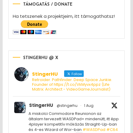
TÁMOGATÁS / DONATE
Ha tetszenek a projektjeim, itt támogathatsz!
STINGERHU @ X
StingerHU
Follow
Retroider. Pathfinder. Deep Space Junkie.
Founder of https://t.co/VkMyvx4ppz (Life
Matrix: Architect - VideoGameJournalist)
StingerHU
@stingerhu
·
1 Aug
A miskolci Commodore Reunionon az
általam tervezett WASDPad+ mindenütt, itt épp
4player kompetitív mókázás Straight-Up-ban
és 4-es Wizard of Wor-ban
#WASDPad
#C64