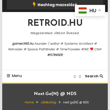
Skip
Hashtag mazsolázó
To
HU
Content
RETROID.HU
Megszereted. Játszol. Élvezed.
gamer365.hu
founder / editor # Systems Architect #
Retroider # Space Pathfinder # TimeTraveler #WE
C64!
#STINGER
Menu
Search
Next.ge{N} @ NDS
Home
Játékvilág
next.ge{N} @ NDS