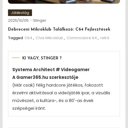
Játékvilág
2025/10/05
Stinger
Debreceni Mikroklub Találkozó: C64 Fejlesztések
Tagged
C64
,
Cívis Mikroklub
,
Commodore 64
,
retró
KI VAGY, STINGER ?
Systems Architect # Videogamer
A Gamer365.hu szerkesztője
(Már csak) félig hardcore játékos, fokozott
érzelmi aktivitással a videójáték ipar, a vizuális
művészet, a kultúra-, és a 80'-as évek
szépségei iránt.