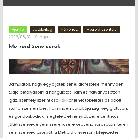
Ajánló
Játékvilág
Kávéház
Metroid szentély
2006/05/31
Stinger
Metroid zene sarok
Bámulatos, hogy egy a játék zenei aláfestése mennyiben
tudja befolyásolni a hangulatot. Rám ez hatványozottan
igaz, személy szerint csak akkor lehet tökéletes az adott
stuff a szememben, ha minden porcikája ízig-végig ott van,
és gondoskodik a megfelelő élményről. Zene centrikus
játékszenvedélyem szerencsére kedvenc sorozatom terén
sem szenved csorbát: a Metroid univerzum kifejezetten