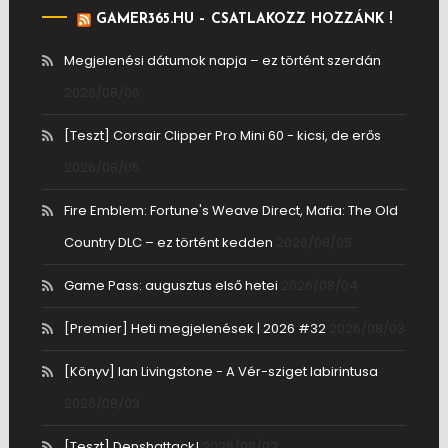
GAMER365.HU – CSATLAKOZZ HOZZÁNK !
Megjelenési dátumok napja – ez történt szerdán
2026/08/06
[Teszt] Corsair Clipper Pro Mini 60 - kicsi, de erős
2026/08/05
Fire Emblem: Fortune's Weave Direct, Mafia: The Old
Country DLC – ez történt kedden
2026/08/05
Game Pass: augusztus első hetei
2026/08/04
[Premier] Heti megjelenések | 2026 #32
2026/08/03
[Könyv] Ian Livingstone - A Vér-sziget labirintusa
2026/08/03
[Teszt] Denshattack!
2026/08/02