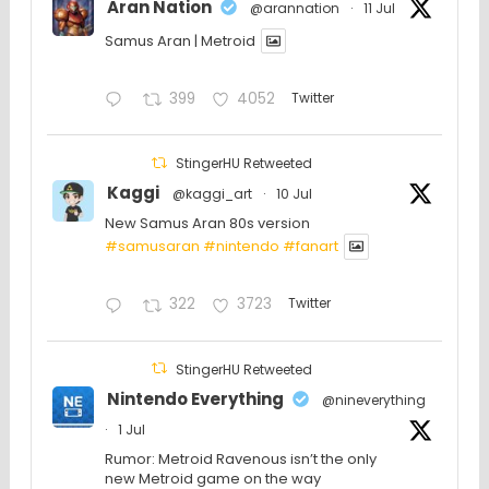
Aran Nation
@arannation
·
11 Jul
Samus Aran | Metroid
399
4052
Twitter
StingerHU Retweeted
Kaggi
@kaggi_art
·
10 Jul
New Samus Aran 80s version
#samusaran
#nintendo
#fanartㅤㅤㅤㅤ
322
3723
Twitter
StingerHU Retweeted
Nintendo Everything
@nineverything
·
1 Jul
Rumor: Metroid Ravenous isn’t the only
new Metroid game on the way