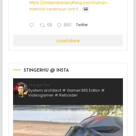
https://nintendoeverything.com/rumor-
metroid-ravenous-isnt-t...
68
880
Twitter
Load More
STINGERHU @ INSTA
stingerhu
System architect # Gamer365 Editor #
Videogamer # Retroider