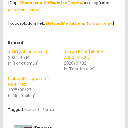
[Tipp:
Phendrana Drifts
,
Intro Theme
, és a legújabb
Brinstar Track
]
[Kapcsolódó linkek:
MetroidMetal.com
,
Samus.co.uk
]
Related
A SixtyClone projekt
Amiga PSU+ [A500-
2024/10/14
A600-A1200]
In "Fanatizmus"
2026/01/02
In "Fanatizmus"
Újabb DIY kiegészítők
C64-hez
2025/08/27
In "Játékvilág"
Tagged
Metroid
,
Samus