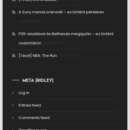
A Sony marad a tervnél – ez történt pénteken
2026/08/01
PS5-eladások és Bethesda megújulás – ez történt
csütörtökön
2026/07/31
[Teszt] NBA: The Run
2026/07/30
META [RIDLEY]
Log in
Entries feed
Comments feed