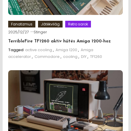
Fanatizmus
Játékvilág
Retro sarok
2025/12/27
Stinger
TerribleFire TF1260 aktív hűtés Amiga 1200-hoz
Tagged
active cooling
,
Amiga 1200
,
Amiga
accelerator
,
Commodore
,
cooling
,
DIY
,
TF1260