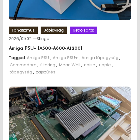
Fanatizmus
Játékvilág
Retro sarok
2026/01/02
Stinger
Amiga PSU+ [A500-A600-A1200]
Tagged
Amiga PSU
,
Amiga PSU+
,
Amiga tápegység
,
Commodore
,
filtering
,
Mean Well
,
noise
,
ripple
,
tápegység
,
zajszűrés