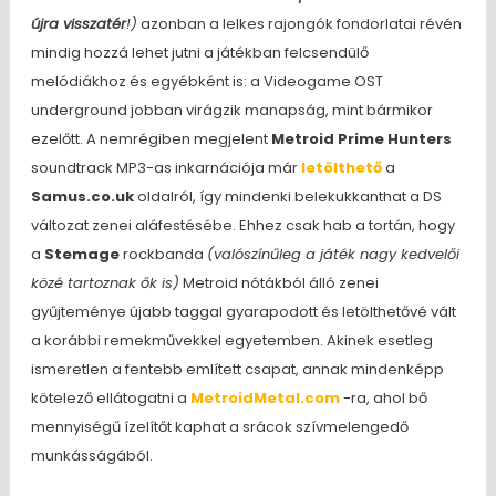
újra visszatér
!)
azonban a lelkes rajongók fondorlatai révén
mindig hozzá lehet jutni a játékban felcsendülő
melódiákhoz és egyébként is: a Videogame OST
underground jobban virágzik manapság, mint bármikor
ezelőtt. A nemrégiben megjelent
Metroid Prime Hunters
soundtrack MP3-as inkarnációja már
letölthető
a
Samus.co.uk
oldalról, így mindenki belekukkanthat a DS
változat zenei aláfestésébe. Ehhez csak hab a tortán, hogy
a
Stemage
rockbanda
(valószínűleg a játék nagy kedvelői
közé tartoznak ők is)
Metroid nótákból álló zenei
gyűjteménye újabb taggal gyarapodott és letölthetővé vált
a korábbi remekművekkel egyetemben. Akinek esetleg
ismeretlen a fentebb említett csapat, annak mindenképp
kötelező ellátogatni a
MetroidMetal.com
-ra, ahol bő
mennyiségű ízelítőt kaphat a srácok szívmelengedő
munkásságából.