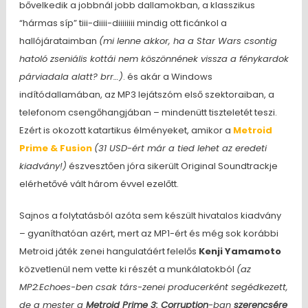
bővelkedik a jobbnál jobb dallamokban, a klasszikus
“hármas síp” tiii-diiii-diiiiiiii mindig ott ficánkol a
hallójárataimban
(mi lenne akkor, ha a Star Wars csontig
hatoló zseniális kottái nem köszönnének vissza a fénykardok
párviadala alatt? brr…)
. és akár a Windows
indítódallamában, az MP3 lejátszóm első szektoraiban, a
telefonom csengőhangjában – mindenütt tiszteletét teszi.
Ezért is okozott katartikus élményeket, amikor a
Metroid
Prime & Fusion
(31 USD-ért már a tied lehet az eredeti
kiadvány!)
észvesztően jóra sikerült Original Soundtrackje
elérhetővé vált három évvel ezelőtt.
Sajnos a folytatásból azóta sem készült hivatalos kiadvány
– gyaníthatóan azért, mert az MP1-ért és még sok korábbi
Metroid játék zenei hangulatáért felelős
Kenji Yamamoto
közvetlenül nem vette ki részét a munkálatokból
(az
MP2:Echoes-ben csak társ-zenei producerként segédkezett,
de a mester a
Metroid Prime 3: Corruption
-ban
szerencsére