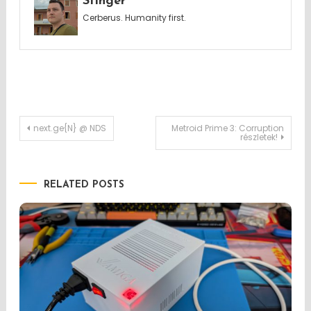
Stinger
Cerberus. Humanity first.
Post
next.ge{N} @ NDS
Metroid Prime 3: Corruption
részletek!
navigation
RELATED POSTS