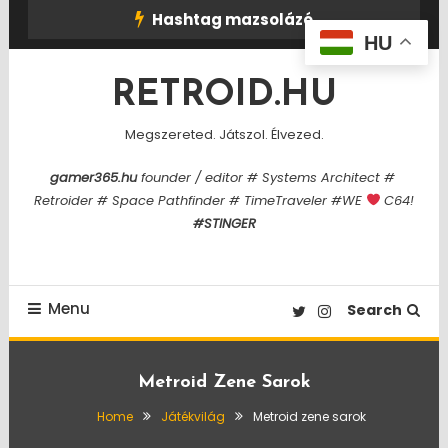
Skip
Hashtag mazsolázó
To
HU
Content
RETROID.HU
Megszereted. Játszol. Élvezed.
gamer365.hu
founder / editor # Systems Architect #
Retroider # Space Pathfinder # TimeTraveler #WE
C64!
#STINGER
Menu
Search
Metroid Zene Sarok
Home
Játékvilág
Metroid zene sarok