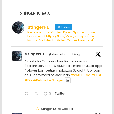
STINGERHU @ X
StingerHU
Follow
Retroider. Pathfinder. Deep Space Junkie.
Founder of https://t.co/VkMyvx4ppz (Life
Matrix: Architect - VideoGameJournalist)
StingerHU
@stingerhu
·
1 Aug
A miskolci Commodore Reunionon az
általam tervezett WASDPad+ mindenütt, itt épp
4player kompetitív mókázás Straight-Up-ban
és 4-es Wizard of Wor-ban
#WASDPad
#C64
#DIY
#Retroid
#Stinger
3
Twitter
StingerHU Retweeted