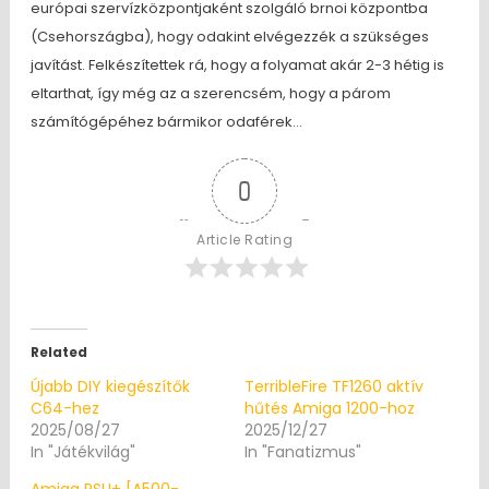
európai szervízközpontjaként szolgáló brnoi központba
(Csehországba), hogy odakint elvégezzék a szükséges
javítást. Felkészítettek rá, hogy a folyamat akár 2-3 hétig is
eltarthat, így még az a szerencsém, hogy a párom
számítógépéhez bármikor odaférek…
0
Article Rating
Related
Újabb DIY kiegészítők
TerribleFire TF1260 aktív
C64-hez
hűtés Amiga 1200-hoz
2025/08/27
2025/12/27
In "Játékvilág"
In "Fanatizmus"
Amiga PSU+ [A500-