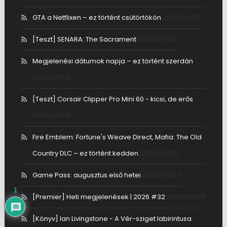
GTA a Netflixen – ez történt csütörtökön
2026/08/07
[Teszt] SENARA: The Sacrament
2026/08/06
Megjelenési dátumok napja – ez történt szerdán
2026/08/06
[Teszt] Corsair Clipper Pro Mini 60 - kicsi, de erős
2026/08/05
Fire Emblem: Fortune's Weave Direct, Mafia: The Old
Country DLC – ez történt kedden
2026/08/05
Game Pass: augusztus első hetei
2026/08/04
1
[Premier] Heti megjelenések | 2026 #32
2026/08/03
[Könyv] Ian Livingstone - A Vér-sziget labirintusa