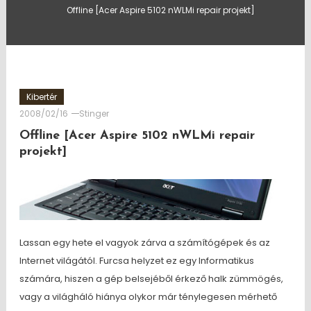
Offline [Acer Aspire 5102 nWLMi repair projekt]
Kibertér
2008/02/16
Stinger
Offline [Acer Aspire 5102 nWLMi repair
projekt]
Lassan egy hete el vagyok zárva a számítógépek és az
Internet világától. Furcsa helyzet ez egy Informatikus
számára, hiszen a gép belsejéből érkező halk zümmögés,
vagy a világháló hiánya olykor már ténylegesen mérhető