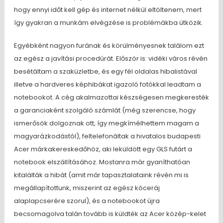
hogy ennyi időt kell gép és internet nélkül eltöltenem, mert
így gyakran a munkám elvégzése is problémákba ütközik.
Egyébként nagyon furának és körülményesnek találom ezt
az egész a javítási procedúrát. Először is: vidéki város révén
besétáltam a szaküzletbe, és egy fél oldalas hibalistával
illetve a hardveres képhibákat igazoló fotókkal leadtam a
notebookot. A cég akalmazottai készségesen megkeresték
a garanciaként szolgáló számlát (még szerencse, hogy
ismerősök dolgoznak ott, így megkímélhettem magam a
magyarázkodástól), feltelefonáltak a hivatalos budapesti
Acer márkakereskedőhöz, aki leküldött egy GLS futárt a
notebook elszállításához. Mostanra már gyaníthatóan
kitalálták a hibát (amit már tapasztalataink révén mi is
megállapítottunk, miszerint az egész kóceráj
alaplapcserére szorul), és a notebookot újra
becsomagolva talán tovább is küldték az Acer közép-kelet