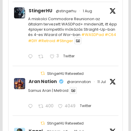
StingerHU
@stingerhu
·
1 Aug
A miskolci Commodore Reunionon az
általam tervezett WASDPad+ mindenütt, itt épp
4player kompetitív mókázás Straight-Up-ban
és 4-es Wizard of Wor-ban
#WASDPad
#C64
#DIY
#Retroid
#Stinger
3
Twitter
StingerHU Retweeted
Aran Nation
@arannation
·
11 Jul
Samus Aran | Metroid
400
4049
Twitter
StingerHU Retweeted