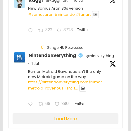
Kaggi
@kaggi_art
·
10 Jul
New Samus Aran 80s version
#samusaran
#nintendo
#fanartㅤㅤㅤㅤ
322
3723
Twitter
StingerHU Retweeted
Nintendo Everything
@nineverything
·
1 Jul
Rumor: Metroid Ravenous isn’t the only
new Metroid game on the way
https://nintendoeverything.com/rumor-
metroid-ravenous-isnt-t...
68
880
Twitter
Load More