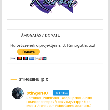
TÁMOGATÁS / DONATE
Ha tetszenek a projektjeim, itt támogathatsz!
STINGERHU @ X
StingerHU
Follow
Retroider. Pathfinder. Deep Space Junkie.
Founder of https://t.co/VkMyvx4ppz (Life
Matrix: Architect - VideoGameJournalist)