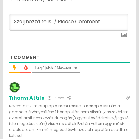
1
COMMENT
Legújabb / Newest
Tihanyi Attila
18 éve
Nekem a PC-m alaplapja ment tönkre-3 hónapja.Miután a
garancia érvényesítése 1 hónap után sem sikerült,visszakértem
az árát,amit nem kevés durrogás(fogyasztóvédelmisek/jegyző
felemlegetése után) vissza is adtak.Ezután vettem egy másik
alaplapot ami-minő meglepetés-5,azaz öt nap után beadta a
kulcsot…