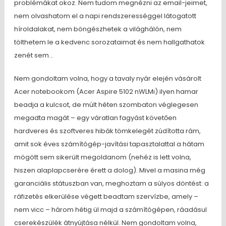
problémákat okoz. Nem tudom megnézni az email-jeimet,
nem olvashatom el a napi rendszerességgel látogatott
híroldalakat, nem böngészhetek a világhálón, nem
tölthetem le a kedvenc sorozataimat és nem hallgathatok
zenét sem…
Nem gondoltam volna, hogy a tavaly nyár elején vásárolt
Acer notebookom (Acer Aspire 5102 nWLMi) ilyen hamar
beadja a kulcsot, de múlt héten szombaton véglegesen
megadta magát – egy váratlan fagyást követően
hardveres és szoftveres hibák tömkelegét zúdította rám,
amit sok éves számítógép-javítási tapasztalattal a hátam
mögött sem sikerült megoldanom (nehéz is lett volna,
hiszen alaplapcserére érett a dolog). Mivel a masina még
garanciális státuszban van, meghoztam a súlyos döntést: a
ráfizetés elkerülése végett beadtam szervízbe, amely –
nem vicc – három hétig ül majd a számítógépen, ráadásul
cserekészülék átnyújtása nélkül. Nem gondoltam volna,