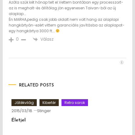
Azóta szűk két hónap telt el.Vettem bontóban egy processzort-
az is meghalt-és állítólag jön egyenesen Taivan-ból az új
alaplap….
Én MARHA,pedig csak jobb oldalt nem volt hang az alaplapi
hangkártyán-ezért vittem garanciális javításba az alaplapot-
egy hangkártya 3000 ft….
Válasz
0
RELATED POSTS
Játékvilág
Kibertér
Retro sarok
2015/03/18
Stinger
Életjel