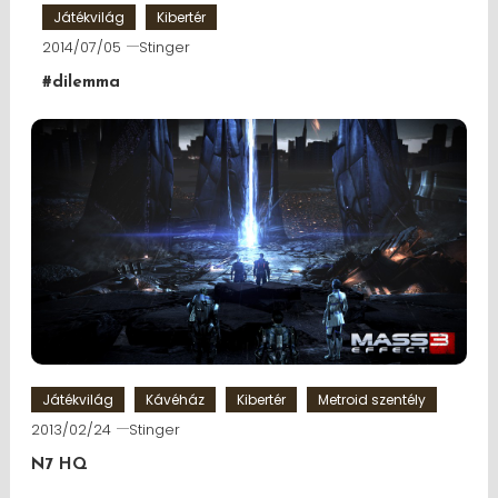
Játékvilág
Kibertér
2014/07/05
Stinger
#dilemma
Játékvilág
Kávéház
Kibertér
Metroid szentély
2013/02/24
Stinger
N7 HQ