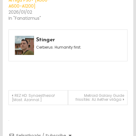
A600-A1200]
2026/01/02
In "Fanatizmus"
Stinger
Cerberus. Humanity first.
Post
REZ HD: Synaesthesia!
Metroid Galaxy Guide
frissítés: Az Aether világa
[Most. Azonnal.]
navigation
Feliratkozás / Subscribe