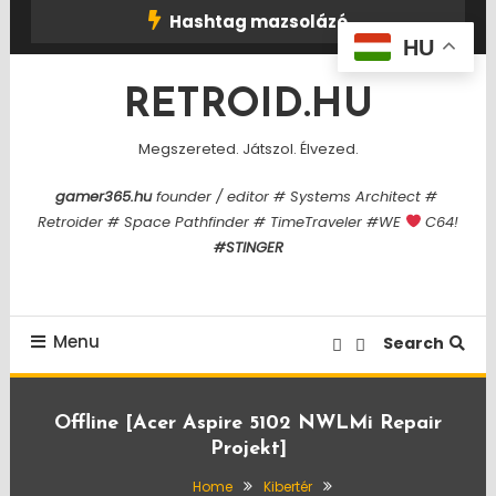
Skip
Hashtag mazsolázó
To
HU
Content
RETROID.HU
Megszereted. Játszol. Élvezed.
gamer365.hu
founder / editor # Systems Architect #
Retroider # Space Pathfinder # TimeTraveler #WE
C64!
#STINGER
Menu
Search
Offline [Acer Aspire 5102 NWLMi Repair
Projekt]
Home
Kibertér