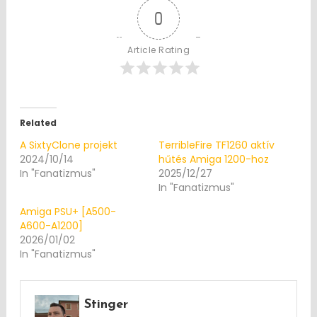
0
Article Rating
Related
A SixtyClone projekt
TerribleFire TF1260 aktív
2024/10/14
hűtés Amiga 1200-hoz
In "Fanatizmus"
2025/12/27
In "Fanatizmus"
Amiga PSU+ [A500-
A600-A1200]
2026/01/02
In "Fanatizmus"
Stinger