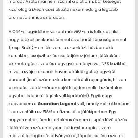
maradt. Azóta már nem számít a platform, bár kétséget
kizárólag a
Dreamcast
okozta nekem eddig a legtöbb
örömet a shmup szférában.
A C64-el egyidőben viszont már
NES
-en is toltuk a stílus
nagy játékait unokaöcsémmel és a baráti társaságommal
(resp. Breki) – emlékszem, a szemközti házban lakó
korunkbeli csajszihoz és családjához jártunk játékokért,
akiknek egész szép és nagy gyűjteménye volt NES kazikból,
mivel a svájci rokonaik havonta küldözgettek egy-két
darabot (innét származik a konzol iránti rajongás is, hiszen
a mindössze két-három saját tulajdon mellett számtalan
egyebet is lehetőségünk volt kipróbálni). Egyik nagy
kedvencem a
Guardian Legend
volt, amely már akkoriban
is prezentálta az
IREM
profizmusát a játékiparban. Egy
nagyon nehéz, ámde tartalmas és nem csupán lövöldözős
játékról van szó, amelyben zelda-startropics szerű
mászkálós logikai feladványokkal, tápolással és a szintek