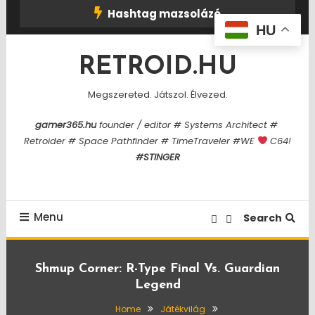
Skip
Hashtag mazsolázó
To
HU
Content
RETROID.HU
Megszereted. Játszol. Élvezed.
gamer365.hu
founder / editor # Systems Architect #
Retroider # Space Pathfinder # TimeTraveler #WE
C64!
#STINGER
Menu
Search
Shmup Corner: R-Type Final Vs. Guardian
Legend
Home
Játékvilág