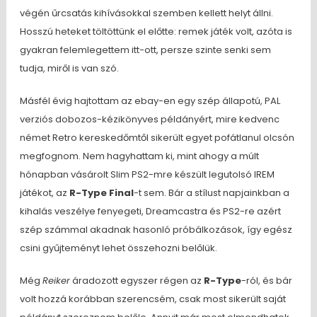
végén űrcsatás kihívásokkal szemben kellett helyt állni.
Hosszú heteket töltöttünk el előtte: remek játék volt, azóta is
gyakran felemlegettem itt-ott, persze szinte senki sem
tudja, miről is van szó.
Másfél évig hajtottam az ebay-en egy szép állapotú, PAL
verziós dobozos-kézikönyves példányért, mire kedvenc
német Retro kereskedőmtől sikerült egyet pofátlanul olcsón
megfognom. Nem hagyhattam ki, mint ahogy a múlt
hónapban vásárolt Slim PS2-mre készült legutolsó IREM
játékot, az
R-Type Final
-t sem. Bár a stílust napjainkban a
kihalás veszélye fenyegeti, Dreamcastra és PS2-re azért
szép számmal akadnak hasonló próbálkozások, így egész
csini gyűjteményt lehet összehozni belőlük.
Még
Reiker
áradozott egyszer régen az
R-Type
-ról, és bár
volt hozzá korábban szerencsém, csak most sikerült saját