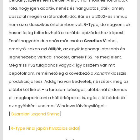
példányt szereznem belőle. Annyit már most elmondhatok
róla, hogy igen additív, nehéz és hangulatos játék, amely
abszolút megéri a ráfordított időt. Bár ez a 2002-es shmup
nem az a klasszikus értelemben vett R-Type, de nagyon sok
hasonlóság felfedezhető a korábbi epizódokhoz képest.
Ennél nagyobb durranás már csak a
Gradius V
lehet,
amelyről sokan azt állítják, az egyik leghangulatosabb és
legnehezebb vertical shooter, amely PS2-re megjelent.
Még friss PS2 tulajdonos vagyok, így asszem van mit
bepótolnom, remélhetőleg a következő a
Konami
klasszis
produkciója lesz. Addig ha van kedvetek, nézzétek meg az
alábbi két linket – a tartalom bőséges, utóbbinál érdemes
pl. megkaparintani a háttérképeket is, egész jól feldobják
az egyébként unalmas Windows látványvilágot.
[
Guardian Legend Shrine
]
[
R-Type Final japán hivatalos oldal
]