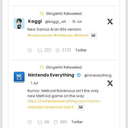
StingerHU Retweeted
Kaggi
@kaggi_art
·
10 Jul
New Samus Aran 80s version
#samusaran
#nintendo
#fanartㅤㅤㅤㅤ
322
3723
Twitter
StingerHU Retweeted
Nintendo Everything
@nineverything
·
1 Jul
Rumor: Metroid Ravenous isn’t the only
new Metroid game on the way
https://nintendoeverything.com/rumor-
metroid-ravenous-isnt-t...
68
880
Twitter