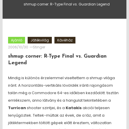
shmup corner: R-Type Final vs. Guardian Legend
Ajánló
Játékvilág
Kávéház
2006/10/30
Stinger
shmup corner: R-Type Final vs. Guardian
Legend
Mindig is különös érzelemmel viseltettem a shmup világa
iránt. A horizontális-vertikális lövöldék iránti rajongásom
talán még a Commodore 64-es időkben kezdődött: tisztán
emlékszem, anno látvány és a hangulat tekintetében a
Turrican
shooter szintjei, és a
Katakis
akciói teljesen
lenyűgöztek. Teltek-múltak az évek, de a láz, amit a
játéktermekben töltött gépek előtt éreztem, változatlan