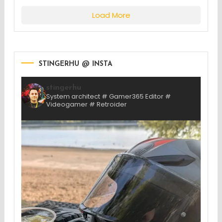
Load More
STINGERHU @ INSTA
stingerhu
System architect # Gamer365 Editor #
Videogamer # Retroider