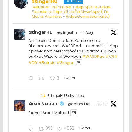
StingerHU
Follow
Retroider. Pathfinder. Deep Space Junkie.
Founder of https://t.co/VkMyvx4ppz (Life
Matrix: Architect - VideoGameJournalist)
StingerHU
@stingerhu
·
1 Aug
A miskolci Commodore Reunionon az
általam tervezett WASDPad+ mindenütt, itt épp
4player kompetitív mókázás Straight-Up-ban
és 4-es Wizard of Wor-ban
#WASDPad
#C64
#DIY
#Retroid
#Stinger
3
Twitter
StingerHU Retweeted
Aran Nation
@arannation
·
11 Jul
Samus Aran | Metroid
399
4052
Twitter