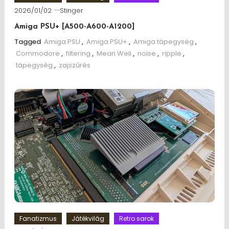
2026/01/02
Stinger
Amiga PSU+ [A500-A600-A1200]
Tagged
Amiga PSU
,
Amiga PSU+
,
Amiga tápegység
,
Commodore
,
filtering
,
Mean Well
,
noise
,
ripple
,
tápegység
,
zajszűrés
Fanatizmus
Játékvilág
Retro sarok