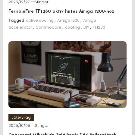
2025/12/27
Stinger
TerribleFire TF1260 aktív hűtés Amiga 1200-hoz
Tagged
active cooling
,
Amiga 1200
,
Amiga
accelerator
,
Commodore
,
cooling
,
DIY
,
TF1260
Játékvilág
2025/10/05
Stinger