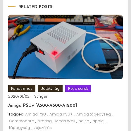
RELATED POSTS
Fanatizmus
Játékvilág
Retro sarok
2026/01/02
Stinger
Amiga PSU+ [A500-A600-A1200]
Tagged
Amiga PSU
,
Amiga PSU+
,
Amiga tápegység
,
Commodore
,
filtering
,
Mean Well
,
noise
,
ripple
,
tápegység
,
zajszűrés