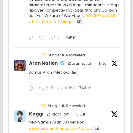
általam tervezett WASDPad+ mindenütt, itt épp
4player kompetitív mókázás Straight-Up-ban
és 4-es Wizard of Wor-ban
#WASDPad
#C64
#DIY
#Retroid
#Stinger
3
Twitter
StingerHU Retweeted
Aran Nation
@arannation
·
11 Jul
Samus Aran | Metroid
399
4052
Twitter
StingerHU Retweeted
Kaggi
@kaggi_art
·
10 Jul
New Samus Aran 80s version
#samusaran
#nintendo
#fanartㅤㅤㅤㅤ