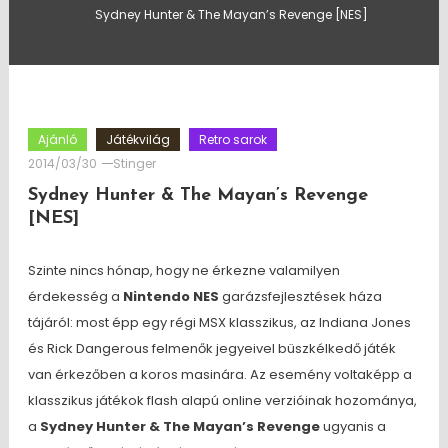
Sydney Hunter & The Mayan’s Revenge [NES]
Ajánló
Játékvilág
Retro sarok
2014/03/30
Stinger
Sydney Hunter & The Mayan’s Revenge
[NES]
Szinte nincs hónap, hogy ne érkezne valamilyen
érdekesség a
Nintendo NES
garázsfejlesztések háza
tájáról: most épp egy régi MSX klasszikus, az Indiana Jones
és Rick Dangerous felmenők jegyeivel büszkélkedő játék
van érkezőben a koros masinára. Az esemény voltaképp a
klasszikus játékok flash alapú online verzióinak hozománya,
a
Sydney Hunter & The Mayan’s Revenge
ugyanis a