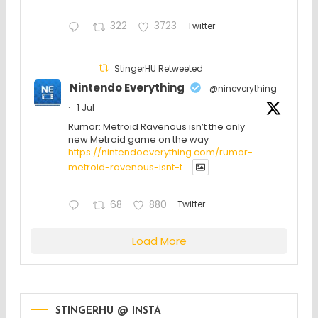
322
3723
Twitter
StingerHU Retweeted
Nintendo Everything
@nineverything
·
1 Jul
Rumor: Metroid Ravenous isn’t the only
new Metroid game on the way
https://nintendoeverything.com/rumor-
metroid-ravenous-isnt-t...
68
880
Twitter
Load More
STINGERHU @ INSTA