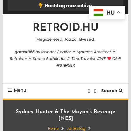
Skip
Hashtag mazsolázó
To
HU
Content
RETROID.HU
Megszereted. Játszol. Élvezed.
gamer365.hu
founder / editor # Systems Architect #
Retroider # Space Pathfinder # TimeTraveler #WE
C64!
#STINGER
Menu
Search
Sydney Hunter & The Mayan’s Revenge
[NES]
Home
Játékvilág