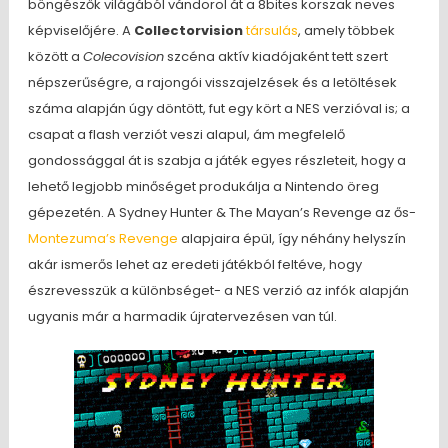
böngészők világából vándorol át a 8bites korszak neves
képviselőjére. A
Collectorvision
társulás
, amely többek
között a
Colecovision
szcéna aktív kiadójaként tett szert
népszerűségre, a rajongói visszajelzések és a letöltések
száma alapján úgy döntött, fut egy kört a NES verzióval is; a
csapat a flash verziót veszi alapul, ám megfelelő
gondossággal át is szabja a játék egyes részleteit, hogy a
lehető legjobb minőséget produkálja a Nintendo öreg
gépezetén. A Sydney Hunter & The Mayan’s Revenge az ős-
Montezuma’s Revenge
alapjaira épül, így néhány helyszín
akár ismerős lehet az eredeti játékból feltéve, hogy
észrevesszük a különbséget- a NES verzió az infók alapján
ugyanis már a harmadik újratervezésen van túl.