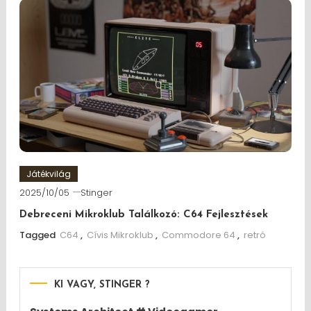
Játékvilág
2025/10/05
Stinger
Debreceni Mikroklub Találkozó: C64 Fejlesztések
Tagged
C64
,
Cívis Mikroklub
,
Commodore 64
,
retró
KI VAGY, STINGER ?