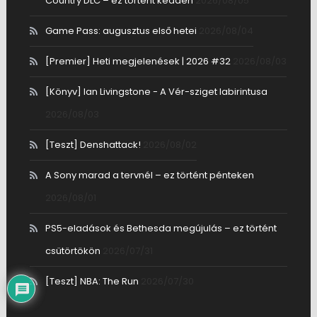
Country DLC – ez történt kedden
2026/08/05
Game Pass: augusztus első hetei
2026/08/04
[Premier] Heti megjelenések | 2026 #32
2026/08/03
[Könyv] Ian Livingstone - A Vér-sziget labirintusa
2026/08/03
[Teszt] Denshattack!
2026/08/02
A Sony marad a tervnél – ez történt pénteken
2026/08/01
PS5-eladások és Bethesda megújulás – ez történt
csütörtökön
2026/07/31
[Teszt] NBA: The Run
2026/07/30