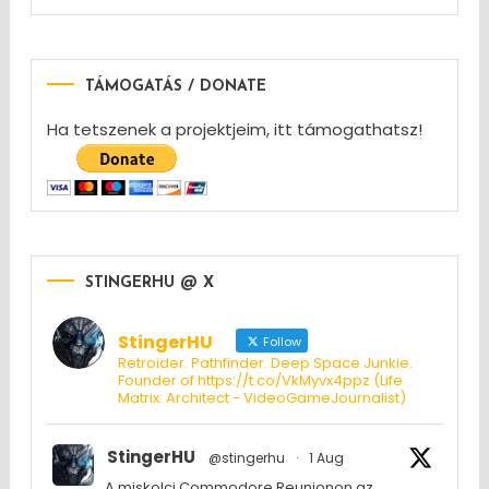
TÁMOGATÁS / DONATE
Ha tetszenek a projektjeim, itt támogathatsz!
STINGERHU @ X
StingerHU
Follow
Retroider. Pathfinder. Deep Space Junkie.
Founder of https://t.co/VkMyvx4ppz (Life
Matrix: Architect - VideoGameJournalist)
StingerHU
@stingerhu
·
1 Aug
A miskolci Commodore Reunionon az