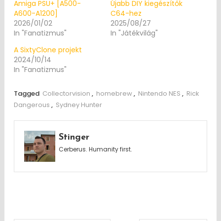
Amiga PSU+ [A500-
Újabb DIY kiegészítők
A600-A1200]
C64-hez
2026/01/02
2025/08/27
In "Fanatizmus"
In "Játékvilág"
A SixtyClone projekt
2024/10/14
In "Fanatizmus"
Tagged
Collectorvision
,
homebrew
,
Nintendo NES
,
Rick
Dangerous
,
Sydney Hunter
Stinger
Cerberus. Humanity first.