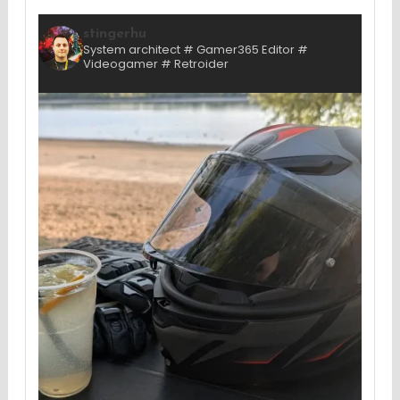
stingerhu
System architect # Gamer365 Editor #
Videogamer # Retroider