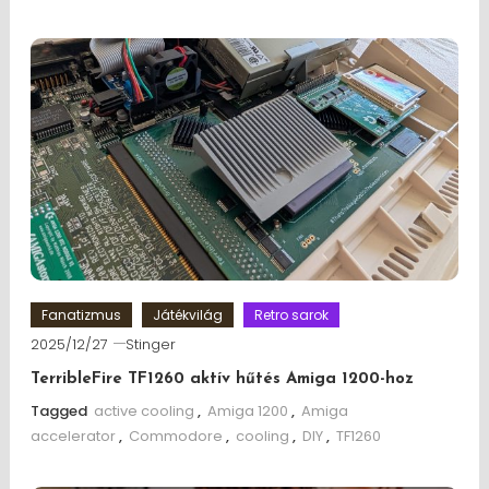
Fanatizmus
Játékvilág
Retro sarok
2025/12/27
Stinger
TerribleFire TF1260 aktív hűtés Amiga 1200-hoz
Tagged
active cooling
,
Amiga 1200
,
Amiga
accelerator
,
Commodore
,
cooling
,
DIY
,
TF1260