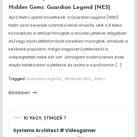
Hidden Gems: Guardian Legend [NES]
Apró Retro ajánló következik: a Guardian Legend [1990]
talán azon kevesek számára lehet ismerős, akik a 8 bites
korszakban is aktívan forogtak a shooter játékok világában
és/vagy olyan játékforrások köreiben mozogtak, amelyek a
kevésbé populáris, mégis nagyszerű játékokból is
csepegtettek nekik ezt-azt. Jómagam a kilencvenes évek
elején találkoztam a játékkal, és azóta is a polcomon […]
Tagged
Guardian Legend
,
Nintendo NES
,
Retro
Bővebben
KI VAGY, STINGER ?
Systems Architect # Videogamer