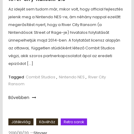
Az idejét sem tudom már, mikor volt, hogy official fejlesztés
jelenik meg a Nintendo NES-re, ám néhány nappal ezelőtt
megerősítést nyert, hogy a River City Ransom (a
Nintendósok Street of Rage-je) hivatalos folytatását
ünnepelhetjük majd 2014-ben. A folytatást licensz alapján
az ottawai, független stúdióként létező Combit Studios
végzi, akik szoros partnerkapcsolatot ápol az eredeti
epizódot […]
Tagged
Combit Studios
,
Nintendo NES
,
River City
Ransom
Bővebben
Játékvilág
Kávéház
Retro sarok
2010/10/20
Stinger