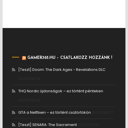
GAMER365.HU – CSATLAKOZZ HOZZÁNK !
[Teszt] Doom: The Dark Ages - Revelations DLC
2026/08/08
THQ Nordic újdonságok – ez történt pénteken
2026/08/08
GTA a Netflixen – ez történt csütörtökön
2026/08/07
[Teszt] SENARA: The Sacrament
2026/08/06