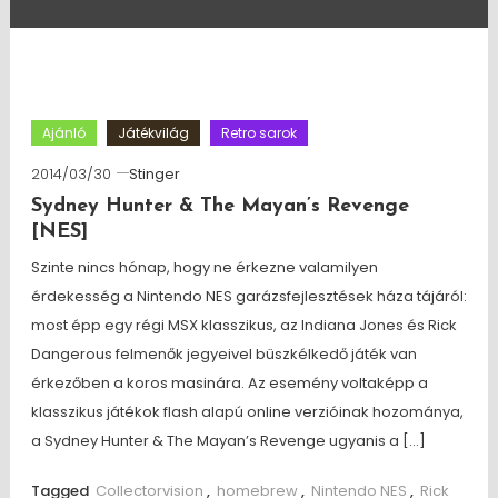
Ajánló
Játékvilág
Retro sarok
2014/03/30
Stinger
Sydney Hunter & The Mayan’s Revenge
[NES]
Szinte nincs hónap, hogy ne érkezne valamilyen
érdekesség a Nintendo NES garázsfejlesztések háza tájáról:
most épp egy régi MSX klasszikus, az Indiana Jones és Rick
Dangerous felmenők jegyeivel büszkélkedő játék van
érkezőben a koros masinára. Az esemény voltaképp a
klasszikus játékok flash alapú online verzióinak hozománya,
a Sydney Hunter & The Mayan’s Revenge ugyanis a […]
Tagged
Collectorvision
,
homebrew
,
Nintendo NES
,
Rick