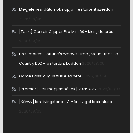
Megjelenési dátumok napja – ez történt szerdán
2026/08/06
[Teszt] Corsair Clipper Pro Mini 60 - kicsi, de erős
2026/08/05
Fire Emblem: Fortune's Weave Direct, Mafia: The Old
Country DLC – ez történt kedden
2026/08/05
Game Pass: augusztus első hetei
2026/08/04
[Premier] Heti megjelenések | 2026 #32
2026/08/03
[Könyv] Ian Livingstone - A Vér-sziget labirintusa
2026/08/03