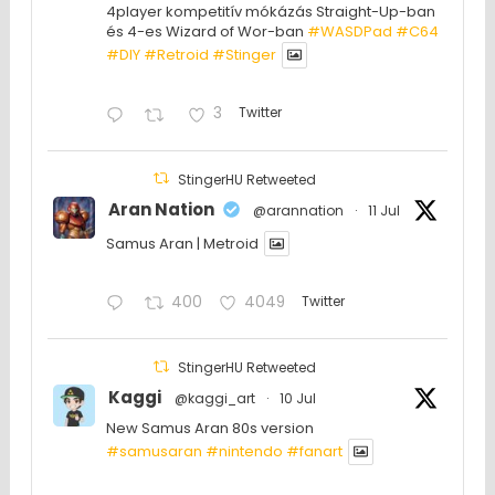
4player kompetitív mókázás Straight-Up-ban
és 4-es Wizard of Wor-ban
#WASDPad
#C64
#DIY
#Retroid
#Stinger
3
Twitter
StingerHU Retweeted
Aran Nation
@arannation
·
11 Jul
Samus Aran | Metroid
400
4049
Twitter
StingerHU Retweeted
Kaggi
@kaggi_art
·
10 Jul
New Samus Aran 80s version
#samusaran
#nintendo
#fanartㅤㅤㅤㅤ