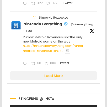
322
3723
Twitter
StingerHU Retweeted
Nintendo Everything
@nineverything
·
1 Jul
Rumor: Metroid Ravenous isn’t the only
new Metroid game on the way
https://nintendoeverything.com/rumor-
metroid-ravenous-isnt-t...
68
880
Twitter
Load More
STINGERHU @ INSTA