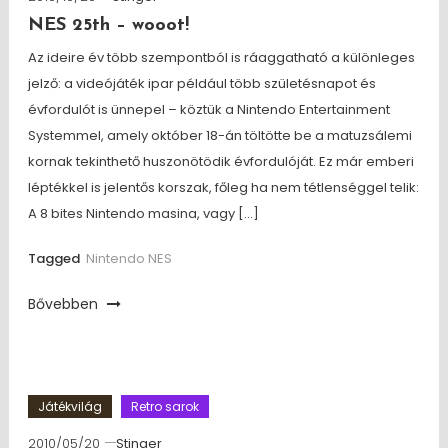
NES 25th – wooot!
Az ideire év több szempontból is ráaggatható a különleges
jelző: a videójáték ipar például több születésnapot és
évfordulót is ünnepel – köztük a Nintendo Entertainment
Systemmel, amely október 18-án töltötte be a matuzsálemi
kornak tekinthető huszonötödik évfordulóját. Ez már emberi
léptékkel is jelentős korszak, főleg ha nem tétlenséggel telik:
A 8 bites Nintendo masina, vagy […]
Tagged
Nintendo NES
Bővebben
Játékvilág
Retro sarok
2010/05/20
Stinger