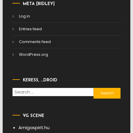
META [RIDLEY]
Log in
Entries feed
Comments feed
WordPress.org
KERESS, …DROID
Search
for:
VG SCENE
Amigaspirit.hu