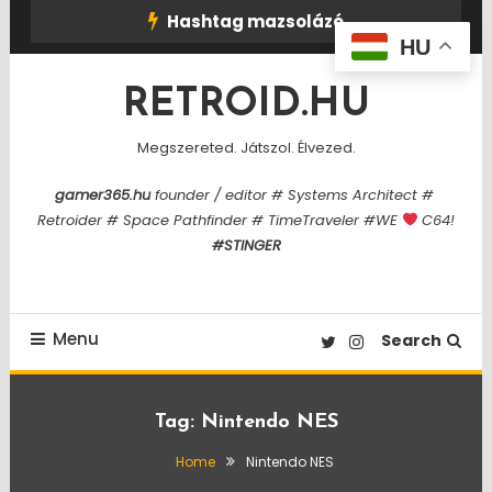
Skip
Hashtag mazsolázó
To
HU
Content
RETROID.HU
Megszereted. Játszol. Élvezed.
gamer365.hu
founder / editor # Systems Architect #
Retroider # Space Pathfinder # TimeTraveler #WE
C64!
#STINGER
Menu
Search
Tag:
Nintendo NES
Home
Nintendo NES