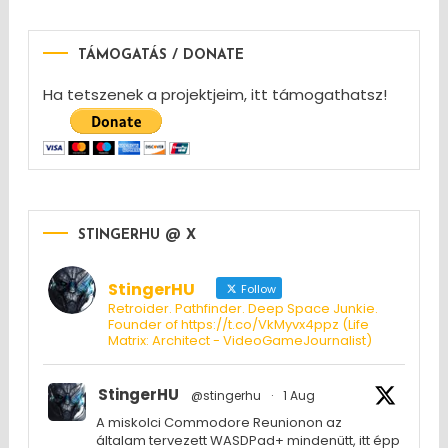
TÁMOGATÁS / DONATE
Ha tetszenek a projektjeim, itt támogathatsz!
STINGERHU @ X
StingerHU
Follow
Retroider. Pathfinder. Deep Space Junkie.
Founder of https://t.co/VkMyvx4ppz (Life
Matrix: Architect - VideoGameJournalist)
StingerHU
@stingerhu
·
1 Aug
A miskolci Commodore Reunionon az
általam tervezett WASDPad+ mindenütt, itt épp