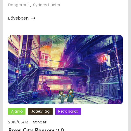
Dangerous
,
Sydney Hunter
Bővebben
Ajánló
Játékvilág
Retro sarok
2013/05/18
Stinger
River City Ransom 2.0