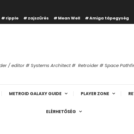
ripple
zajszűrés
Mean Well
Amiga tápegység
er / editor # Systems Architect # Retroider # Space Path
METROID GALAXY GUIDE
PLAYER ZONE
RE
ELÉRHETŐSÉG