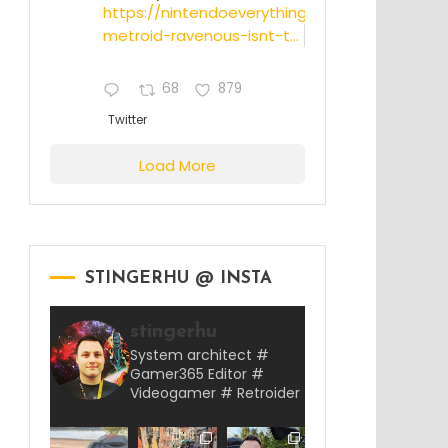
https://nintendoeverything.com/rumor-
metroid-ravenous-isnt-t...
68
879
Twitter
Load More
STINGERHU @ INSTA
stingerhu
System architect #
Gamer365 Editor #
Videogamer # Retroider