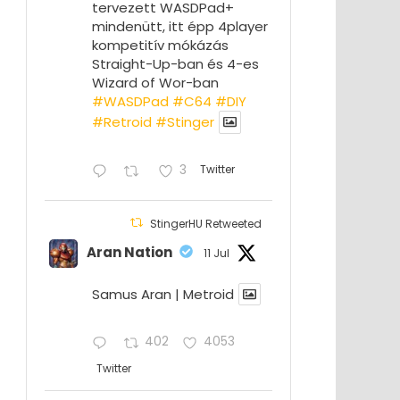
tervezett WASDPad+
mindenütt, itt épp 4player
kompetitív mókázás
Straight-Up-ban és 4-es
Wizard of Wor-ban
#WASDPad
#C64
#DIY
#Retroid
#Stinger
3
Twitter
StingerHU Retweeted
Aran Nation
11 Jul
Samus Aran | Metroid
402
4053
Twitter