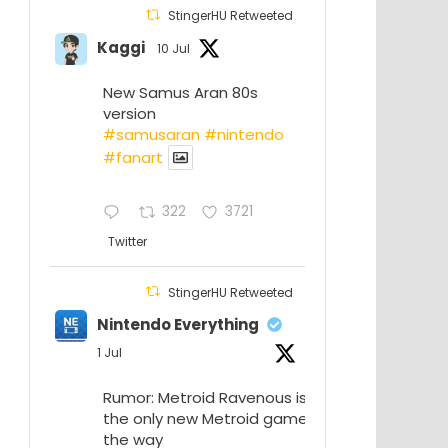
StingerHU Retweeted
Kaggi
10 Jul
New Samus Aran 80s
version
#samusaran
#nintendo
#fanartㅤㅤㅤㅤ
322
3721
Twitter
StingerHU Retweeted
Nintendo Everything
1 Jul
Rumor: Metroid Ravenous isn’t
the only new Metroid game on
the way