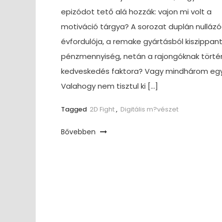
epizódot tető alá hozzák: vajon mi volt a
motiváció tárgya? A sorozat duplán nulláz
évfordulója, a remake gyártásból kiszippan
pénzmennyiség, netán a rajongóknak törté
kedveskedés faktora? Vagy mindhárom eg
Valahogy nem tisztul ki […]
Tagged
2D Fight
,
Digitális m?vészet
Bővebben