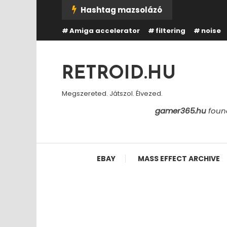
Skip
Hashtag mazsolázó
To
Amiga accelerator
filtering
noise
Content
RETROID.HU
Megszereted. Játszol. Élvezed.
gamer365.hu
found
EBAY
MASS EFFECT ARCHIVE