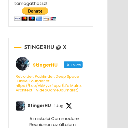
támogathatsz!
STINGERHU @ X
StingerHU
Follow
Retroider. Pathfinder. Deep Space
Junkie. Founder of
https://t.co/VkMyvx4ppz (Life Matrix:
Architect - VideoGameJournalist)
StingerHU
1 Aug
A miskolci Commodore
Reunionon az általam