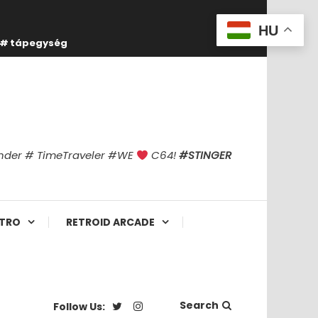
HU
tápegység
finder # TimeTraveler #WE
C64!
#STINGER
TRO
RETROID ARCADE
Search
Follow Us: