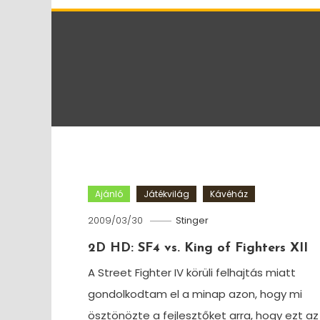
Ajánló
Játékvilág
Kávéház
2009/03/30
Stinger
2D HD: SF4 vs. King of Fighters XII
A Street Fighter IV körüli felhajtás miatt
gondolkodtam el a minap azon, hogy mi
ösztönözte a fejlesztőket arra, hogy ezt az 