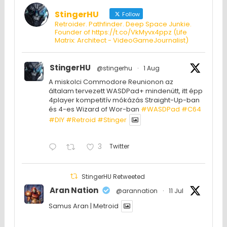
StingerHU
Follow
Retroider. Pathfinder. Deep Space Junkie.
Founder of https://t.co/VkMyvx4ppz (Life
Matrix: Architect - VideoGameJournalist)
StingerHU
@stingerhu
·
1 Aug
A miskolci Commodore Reunionon az
általam tervezett WASDPad+ mindenütt, itt épp
4player kompetitív mókázás Straight-Up-ban
és 4-es Wizard of Wor-ban
#WASDPad
#C64
#DIY
#Retroid
#Stinger
3
Twitter
StingerHU Retweeted
Aran Nation
@arannation
·
11 Jul
Samus Aran | Metroid