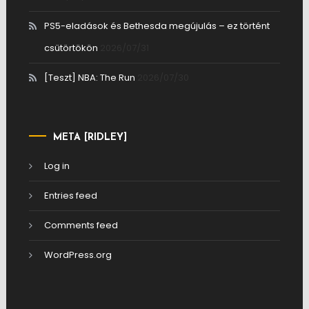
PS5-eladások és Bethesda megújulás – ez történt
csütörtökön
2026/07/31
[Teszt] NBA: The Run
2026/07/30
META [RIDLEY]
Log in
Entries feed
Comments feed
WordPress.org