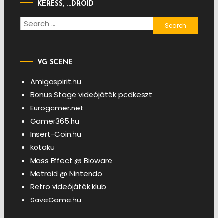
KERESS, …DROID
Search
for:
VG SCENE
Amigaspirit.hu
Bonus Stage videójáték podkeszt
Eurogamer.net
Gamer365.hu
Insert-Coin.hu
kotaku
Mass Effect @ Bioware
Metroid @ Nintendo
Retro videójáték klub
SaveGame.hu