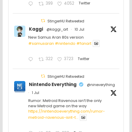
399
4052
Twitter
StingerHU Retweeted
Kaggi
@kaggi_art
·
10 Jul
New Samus Aran 80s version
#samusaran
#nintendo
#fanartㅤㅤㅤㅤ
322
3723
Twitter
StingerHU Retweeted
Nintendo Everything
@nineverything
·
1 Jul
Rumor: Metroid Ravenous isn’t the only
new Metroid game on the way
https://nintendoeverything.com/rumor-
metroid-ravenous-isnt-t...