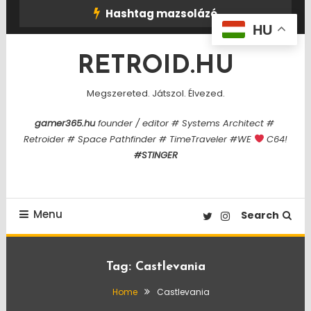
Skip
Hashtag mazsolázó
To
HU
Content
RETROID.HU
Megszereted. Játszol. Élvezed.
gamer365.hu
founder / editor # Systems Architect #
Retroider # Space Pathfinder # TimeTraveler #WE
C64!
#STINGER
Menu
Search
Tag:
Castlevania
Home
Castlevania