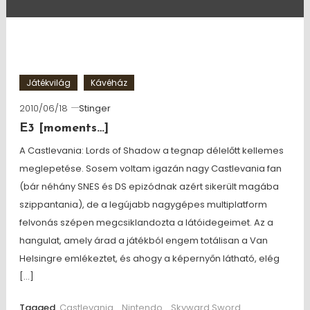
Játékvilág
Kávéház
2010/06/18
Stinger
E3 [moments…]
A Castlevania: Lords of Shadow a tegnap délelőtt kellemes
meglepetése. Sosem voltam igazán nagy Castlevania fan
(bár néhány SNES és DS epizódnak azért sikerült magába
szippantania), de a legújabb nagygépes multiplatform
felvonás szépen megcsiklandozta a látóidegeimet. Az a
hangulat, amely árad a játékból engem totálisan a Van
Helsingre emlékeztet, és ahogy a képernyőn látható, elég
[…]
Tagged
Castlevania
,
Nintendo
,
Skyward Sword