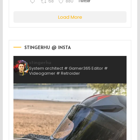
68
880
Twitter
Load More
STINGERHU @ INSTA
stingerhu
System architect # Gamer365 Editor #
Videogamer # Retroider