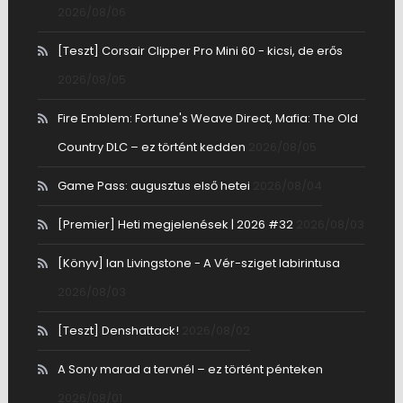
2026/08/06
[Teszt] Corsair Clipper Pro Mini 60 - kicsi, de erős
2026/08/05
Fire Emblem: Fortune's Weave Direct, Mafia: The Old
Country DLC – ez történt kedden
2026/08/05
Game Pass: augusztus első hetei
2026/08/04
[Premier] Heti megjelenések | 2026 #32
2026/08/03
[Könyv] Ian Livingstone - A Vér-sziget labirintusa
2026/08/03
[Teszt] Denshattack!
2026/08/02
A Sony marad a tervnél – ez történt pénteken
2026/08/01