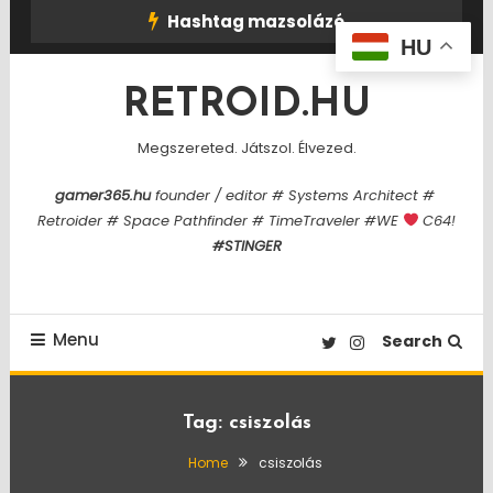
Skip
Hashtag mazsolázó
To
HU
Content
RETROID.HU
Megszereted. Játszol. Élvezed.
gamer365.hu
founder / editor # Systems Architect #
Retroider # Space Pathfinder # TimeTraveler #WE
C64!
#STINGER
Menu
Search
Tag:
csiszolás
Home
csiszolás