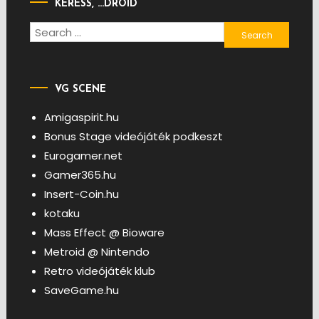
KERESS, …DROID
Search
for:
VG SCENE
Amigaspirit.hu
Bonus Stage videójáték podkeszt
Eurogamer.net
Gamer365.hu
Insert-Coin.hu
kotaku
Mass Effect @ Bioware
Metroid @ Nintendo
Retro videójáték klub
SaveGame.hu