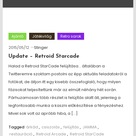
Ajánló
Játékvilág
Retro sarok
2015/05/12
Stinger
Update – Retroid Starcade
Halad a Retroid StarCade felújítása… általában a
Twitteremre szoktam postolni az épp aktuális feladatokról a
fotókat, de álljon itt egy kisebb összefoglaló, hogy milyen
fázisokat teljesítettünk már az elmúlt néhány hét során.
Párhuzamosan több részlet is felújítás alatt áll, jelenleg a
legfontosabb munka a kaszni előkészítése a fényezéshez.
Mivel sok volt az apróbb hiba, a […]
Tagged
árkád
,
csiszolás
,
felújítás
,
JAMMA
,
restauráció
,
Retroid Arcade
,
Retroid StarCade