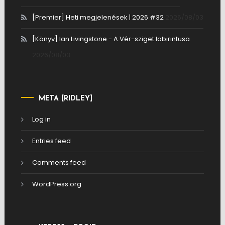
[Premier] Heti megjelenések | 2026 #32
2026/08/03
[Könyv] Ian Livingstone - A Vér-sziget labirintusa
2026/08/03
META [RIDLEY]
Log in
Entries feed
Comments feed
WordPress.org