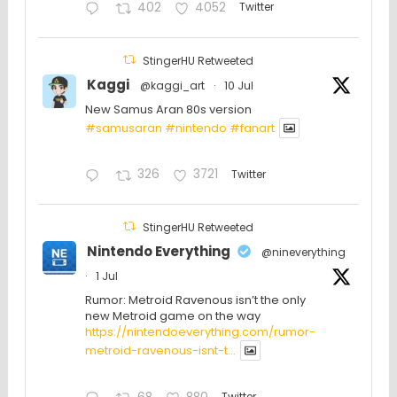
402
4052
Twitter
StingerHU Retweeted
Kaggi
@kaggi_art
·
10 Jul
New Samus Aran 80s version
#samusaran
#nintendo
#fanartㅤㅤㅤㅤ
326
3721
Twitter
StingerHU Retweeted
Nintendo Everything
@nineverything
·
1 Jul
Rumor: Metroid Ravenous isn’t the only
new Metroid game on the way
https://nintendoeverything.com/rumor-
metroid-ravenous-isnt-t...
Twitter