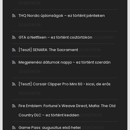
2026/08/08
THQ Nordic újdonságok – ez történt pénteken
2026/08/08
GTA a Netflixen – ez történt csütörtökön
2026/08/07
[Teszt] SENARA: The Sacrament
2026/08/06
Megjelenési dátumok napja – ez történt szerdán
2026/08/06
[Teszt] Corsair Clipper Pro Mini 60 - kicsi, de erős
2026/08/05
Fire Emblem: Fortune's Weave Direct, Mafia: The Old
Country DLC – ez történt kedden
2026/08/05
Game Pass: augusztus első hetei
2026/08/04