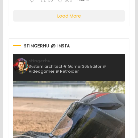
68
880
Load More
STINGERHU @ INSTA
stingerhu
System architect # Gamer365 Editor #
Videogamer # Retroider