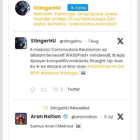
StingerHU
Follow
Retroider. Pathfinder. Deep Space Junkie.
Founder of https://t.co/VkMyvx4ppz (Life
Matrix: Architect - VideoGameJournalist)
StingerHU
@stingerhu
·
1 Aug
A miskolci Commodore Reunionon az
általam tervezett WASDPad+ mindenütt, itt épp
4player kompetitív mókázás Straight-Up-ban
és 4-es Wizard of Wor-ban
#WASDPad
#C64
#DIY
#Retroid
#Stinger
3
Twitter
StingerHU Retweeted
Aran Nation
@arannation
·
11 Jul
Samus Aran | Metroid