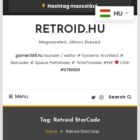
Skip
Hashtag mazsolázó
To
HU
Content
RETROID.HU
Megszereted. Játszol. Élvezed.
gamer365.hu
founder / editor # Systems Architect #
Retroider # Space Pathfinder # TimeTraveler #WE
C64!
#STINGER
Menu
Search
Tag:
Retroid StarCade
Home
Retroid StarCade