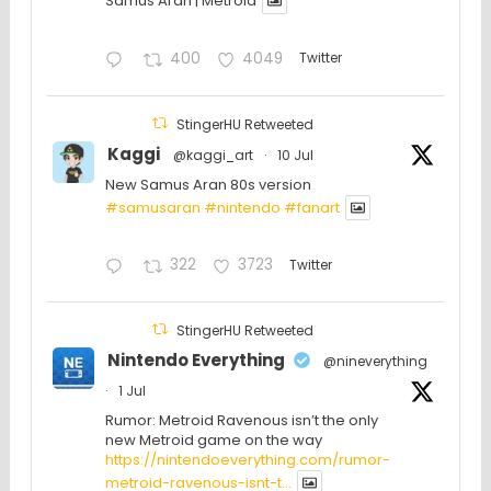
Samus Aran | Metroid
400
4049
Twitter
StingerHU Retweeted
Kaggi
@kaggi_art
·
10 Jul
New Samus Aran 80s version
#samusaran
#nintendo
#fanartㅤㅤㅤㅤ
322
3723
Twitter
StingerHU Retweeted
Nintendo Everything
@nineverything
·
1 Jul
Rumor: Metroid Ravenous isn’t the only
new Metroid game on the way
https://nintendoeverything.com/rumor-
metroid-ravenous-isnt-t...