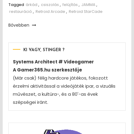
Tagged
árkád
,
csiszolás
,
felújítás
,
JAMMA
,
restauráció
,
Retroid Arcade
,
Retroid StarCade
Bővebben
KI VAGY, STINGER ?
Systems Architect # Videogamer
A Gamer365.hu szerkesztője
(Már csak) félig hardcore játékos, fokozott
érzelmi aktivitással a videójáték ipar, a vizuális
művészet, a kultúra-, és a 80'-as évek
szépségei iránt.