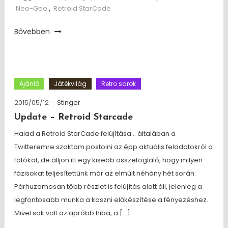
Neo-Geo
,
Retroid StarCade
Bővebben
Ajánló
Játékvilág
Retro sarok
2015/05/12
Stinger
Update – Retroid Starcade
Halad a Retroid StarCade felújítása… általában a
Twitteremre szoktam postolni az épp aktuális feladatokról a
fotókat, de álljon itt egy kisebb összefoglaló, hogy milyen
fázisokat teljesítettünk már az elmúlt néhány hét során.
Párhuzamosan több részlet is felújítás alatt áll, jelenleg a
legfontosabb munka a kaszni előkészítése a fényezéshez.
Mivel sok volt az apróbb hiba, a […]