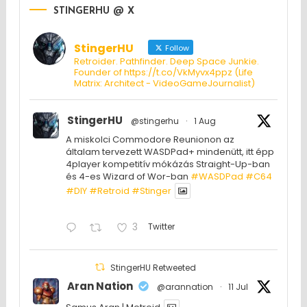
STINGERHU @ X
StingerHU
Follow
Retroider. Pathfinder. Deep Space Junkie.
Founder of https://t.co/VkMyvx4ppz (Life
Matrix: Architect - VideoGameJournalist)
StingerHU
@stingerhu
·
1 Aug
A miskolci Commodore Reunionon az
általam tervezett WASDPad+ mindenütt, itt épp
4player kompetitív mókázás Straight-Up-ban
és 4-es Wizard of Wor-ban
#WASDPad
#C64
#DIY
#Retroid
#Stinger
3
Twitter
StingerHU Retweeted
Aran Nation
@arannation
·
11 Jul