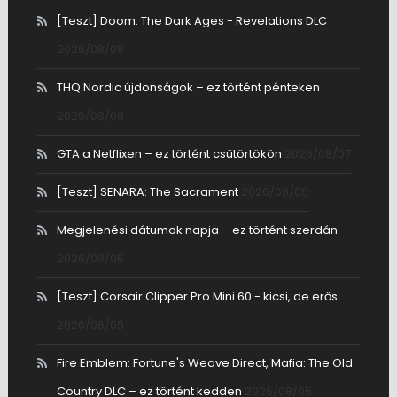
[Teszt] Doom: The Dark Ages - Revelations DLC
2026/08/08
THQ Nordic újdonságok – ez történt pénteken
2026/08/08
GTA a Netflixen – ez történt csütörtökön
2026/08/07
[Teszt] SENARA: The Sacrament
2026/08/06
Megjelenési dátumok napja – ez történt szerdán
2026/08/06
[Teszt] Corsair Clipper Pro Mini 60 - kicsi, de erős
2026/08/05
Fire Emblem: Fortune's Weave Direct, Mafia: The Old
Country DLC – ez történt kedden
2026/08/05