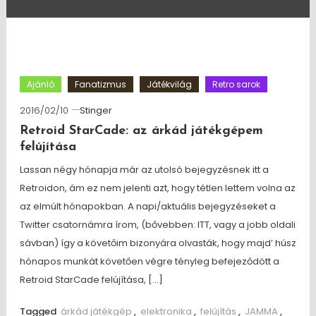
Ajánló
Fanatizmus
Játékvilág
Retro sarok
2016/02/10
Stinger
Retroid StarCade: az árkád játékgépem
felújítása
Lassan négy hónapja már az utolsó bejegyzésnek itt a
Retroidon, ám ez nem jelenti azt, hogy tétlen lettem volna az
az elmúlt hónapokban. A napi/aktuális bejegyzéseket a
Twitter csatornámra írom, (bővebben: ITT, vagy a jobb oldali
sávban) így a követőim bizonyára olvasták, hogy majd’ húsz
hónapos munkát követően végre tényleg befejeződött a
Retroid StarCade felújítása, […]
Tagged
árkád játékgép
,
elektronika
,
felújítás
,
JAMMA
,