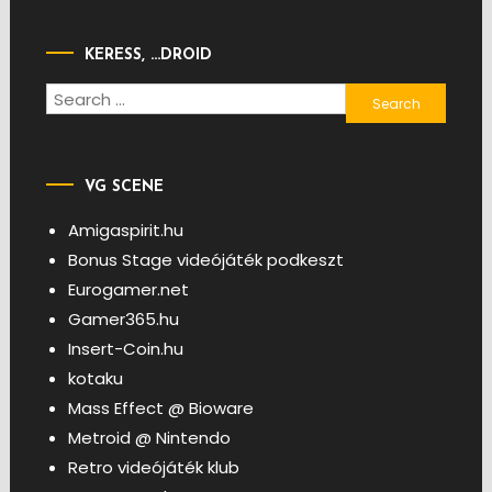
KERESS, …DROID
Search
for:
VG SCENE
Amigaspirit.hu
Bonus Stage videójáték podkeszt
Eurogamer.net
Gamer365.hu
Insert-Coin.hu
kotaku
Mass Effect @ Bioware
Metroid @ Nintendo
Retro videójáték klub