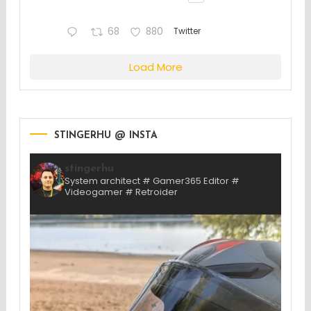
68
880
Twitter
Load More
STINGERHU @ INSTA
stingerhu
System architect # Gamer365 Editor #
Videogamer # Retroider