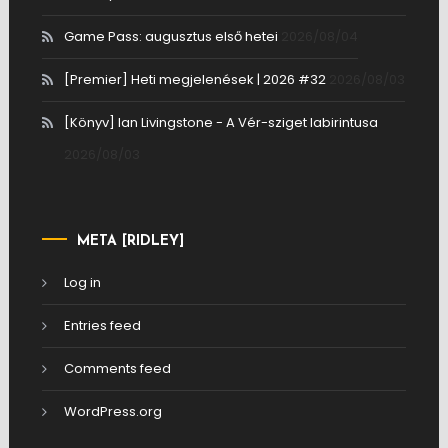
Game Pass: augusztus első hetei
2026/08/04
[Premier] Heti megjelenések | 2026 #32
2026/08/03
[Könyv] Ian Livingstone - A Vér-sziget labirintusa
2026/08/03
META [RIDLEY]
Log in
Entries feed
Comments feed
WordPress.org