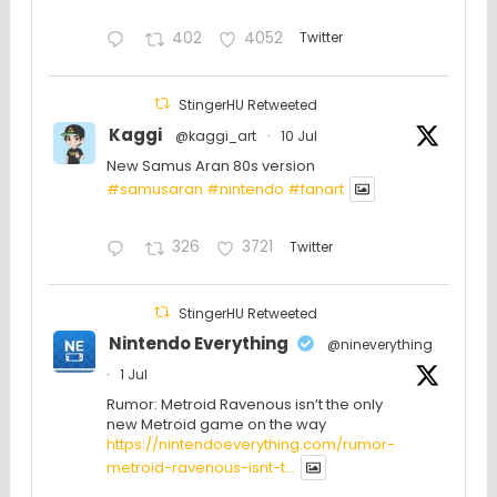
402
4052
Twitter
StingerHU Retweeted
Kaggi
@kaggi_art
·
10 Jul
New Samus Aran 80s version
#samusaran
#nintendo
#fanartㅤㅤㅤㅤ
326
3721
Twitter
StingerHU Retweeted
Nintendo Everything
@nineverything
·
1 Jul
Rumor: Metroid Ravenous isn’t the only
new Metroid game on the way
https://nintendoeverything.com/rumor-
metroid-ravenous-isnt-t...