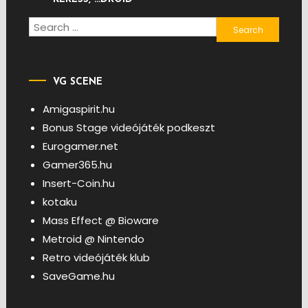
Search
for:
VG SCENE
Amigaspirit.hu
Bonus Stage videójáték podkeszt
Eurogamer.net
Gamer365.hu
Insert-Coin.hu
kotaku
Mass Effect @ Bioware
Metroid @ Nintendo
Retro videójáték klub
SaveGame.hu