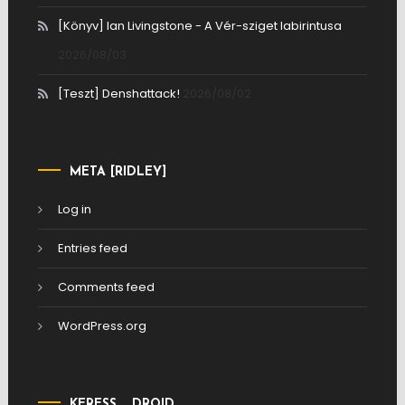
[Könyv] Ian Livingstone - A Vér-sziget labirintusa
2026/08/03
[Teszt] Denshattack!
2026/08/02
META [RIDLEY]
Log in
Entries feed
Comments feed
WordPress.org
KERESS, …DROID