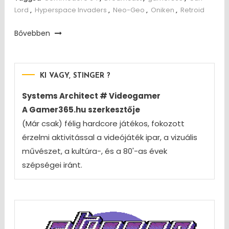
Lord
,
Hyperspace Invaders
,
Neo-Geo
,
Oniken
,
Retroid
Bővebben
KI VAGY, STINGER ?
Systems Architect # Videogamer
A Gamer365.hu szerkesztője
(Már csak) félig hardcore játékos, fokozott
érzelmi aktivitással a videójáték ipar, a vizuális
művészet, a kultúra-, és a 80'-as évek
szépségei iránt.