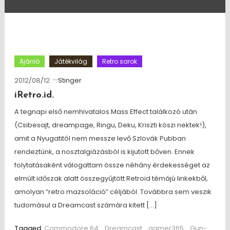
Ajánló
Játékvilág
Retro sarok
2012/08/12
Stinger
iRetro.id.
A tegnapi első nemhivatalos Mass Effect találkozó után
(Csibesajt, dreampage, Ringu, Deku, Kriszti köszi nektek!),
amit a Nyugatitól nem messze levő Szlovák Pubban
rendeztünk, a nosztalgiázásból is kijutott bőven. Ennek
folytatásaként válogattam össze néhány érdekességet az
elmúlt időszak alatt összegyűjtött Retroid témájú linkekből,
amolyan “retro mazsoláció” céljából. Továbbra sem veszik
tudomásul a Dreamcast számára kitett […]
Tagged
Commodore 64
,
Dreamcast
,
gamer365
,
Gun-