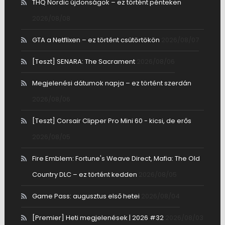
THQ Nordic újdonságok – ez történt pénteken
2026/08/08
GTA a Netflixen – ez történt csütörtökön
2026/08/07
[Teszt] SENARA: The Sacrament
2026/08/06
Megjelenési dátumok napja – ez történt szerdán
2026/08/06
[Teszt] Corsair Clipper Pro Mini 60 - kicsi, de erős
2026/08/05
Fire Emblem: Fortune's Weave Direct, Mafia: The Old
Country DLC – ez történt kedden
2026/08/05
Game Pass: augusztus első hetei
2026/08/04
[Premier] Heti megjelenések | 2026 #32
2026/08/03