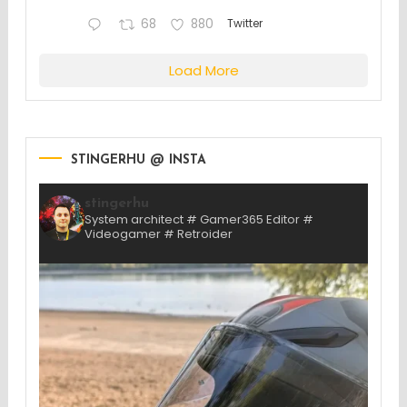
68
880
Twitter
Load More
STINGERHU @ INSTA
stingerhu
System architect # Gamer365 Editor #
Videogamer # Retroider