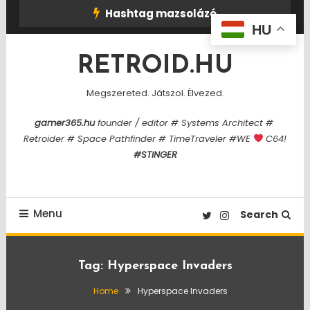
Skip
Hashtag mazsolázó
To
HU
Content
RETROID.HU
Megszereted. Játszol. Élvezed.
gamer365.hu
founder / editor # Systems Architect #
Retroider # Space Pathfinder # TimeTraveler #WE
C64!
#STINGER
Menu
Search
Tag:
Hyperspace Invaders
Home
Hyperspace Invaders