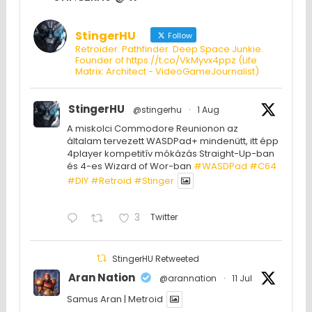
StingerHU
Follow
Retroider. Pathfinder. Deep Space Junkie.
Founder of https://t.co/VkMyvx4ppz (Life
Matrix: Architect - VideoGameJournalist)
StingerHU
@stingerhu
·
1 Aug
A miskolci Commodore Reunionon az
általam tervezett WASDPad+ mindenütt, itt épp
4player kompetitív mókázás Straight-Up-ban
és 4-es Wizard of Wor-ban
#WASDPad
#C64
#DIY
#Retroid
#Stinger
3
Twitter
StingerHU Retweeted
Aran Nation
@arannation
·
11 Jul
Samus Aran | Metroid