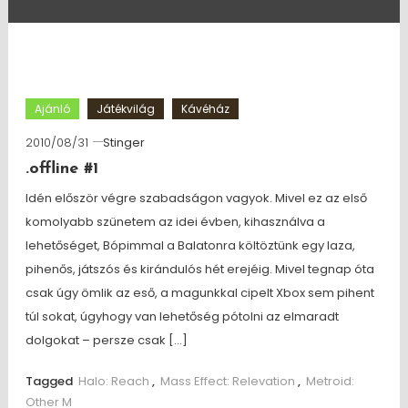
Ajánló
Játékvilág
Kávéház
2010/08/31
Stinger
.offline #1
Idén először végre szabadságon vagyok. Mivel ez az első
komolyabb szünetem az idei évben, kihasználva a
lehetőséget, Bópimmal a Balatonra költöztünk egy laza,
pihenős, játszós és kirándulós hét erejéig. Mivel tegnap óta
csak úgy ömlik az eső, a magunkkal cipelt Xbox sem pihent
túl sokat, úgyhogy van lehetőség pótolni az elmaradt
dolgokat – persze csak […]
Tagged
Halo: Reach
,
Mass Effect: Relevation
,
Metroid:
Other M