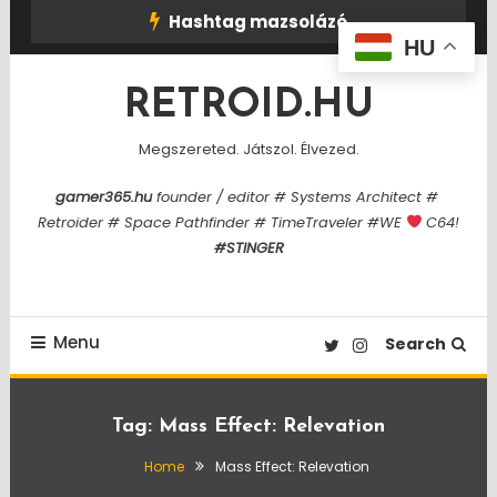
Skip
Hashtag mazsolázó
To
HU
Content
RETROID.HU
Megszereted. Játszol. Élvezed.
gamer365.hu
founder / editor # Systems Architect #
Retroider # Space Pathfinder # TimeTraveler #WE
C64!
#STINGER
Menu
Search
Tag:
Mass Effect: Relevation
Home
Mass Effect: Relevation