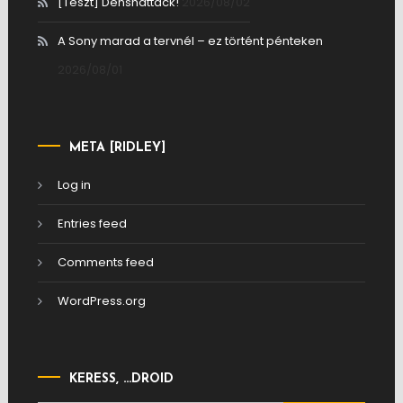
[Teszt] Denshattack!
2026/08/02
A Sony marad a tervnél – ez történt pénteken
2026/08/01
META [RIDLEY]
Log in
Entries feed
Comments feed
WordPress.org
KERESS, …DROID