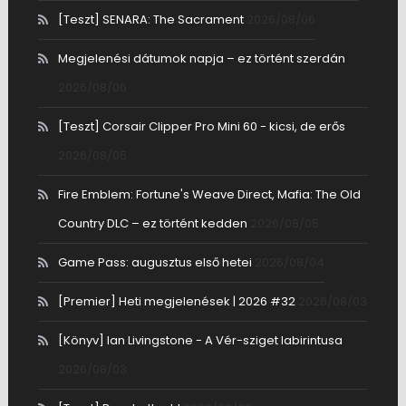
[Teszt] SENARA: The Sacrament
2026/08/06
Megjelenési dátumok napja – ez történt szerdán
2026/08/06
[Teszt] Corsair Clipper Pro Mini 60 - kicsi, de erős
2026/08/05
Fire Emblem: Fortune's Weave Direct, Mafia: The Old
Country DLC – ez történt kedden
2026/08/05
Game Pass: augusztus első hetei
2026/08/04
[Premier] Heti megjelenések | 2026 #32
2026/08/03
[Könyv] Ian Livingstone - A Vér-sziget labirintusa
2026/08/03