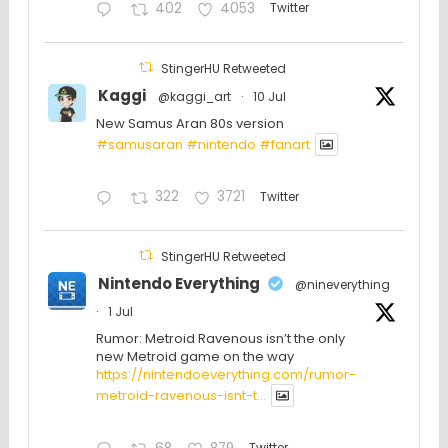
402
4053
Twitter
StingerHU Retweeted
Kaggi
@kaggi_art
·
10 Jul
New Samus Aran 80s version
#samusaran
#nintendo
#fanartㅤㅤㅤㅤ
322
3721
Twitter
StingerHU Retweeted
Nintendo Everything
@nineverything
·
1 Jul
Rumor: Metroid Ravenous isn’t the only
new Metroid game on the way
https://nintendoeverything.com/rumor-
metroid-ravenous-isnt-t...
Twitter