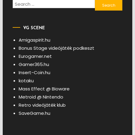
Search
for:
VG SCENE
Amigaspirit.hu
Bonus Stage videójáték podkeszt
Eurogamer.net
Gamer365.hu
Insert-Coin.hu
kotaku
Mass Effect @ Bioware
Metroid @ Nintendo
Retro videójáték klub
SaveGame.hu