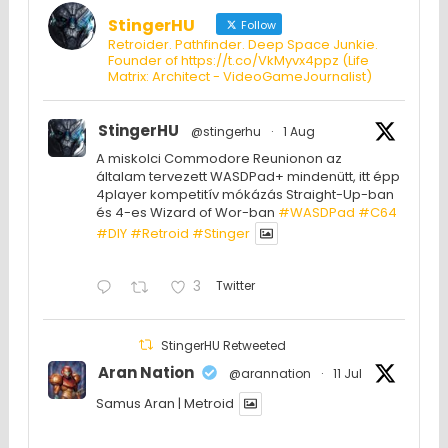
StingerHU
Follow
Retroider. Pathfinder. Deep Space Junkie.
Founder of https://t.co/VkMyvx4ppz (Life
Matrix: Architect - VideoGameJournalist)
StingerHU
@stingerhu
·
1 Aug
A miskolci Commodore Reunionon az
általam tervezett WASDPad+ mindenütt, itt épp
4player kompetitív mókázás Straight-Up-ban
és 4-es Wizard of Wor-ban
#WASDPad
#C64
#DIY
#Retroid
#Stinger
3
Twitter
StingerHU Retweeted
Aran Nation
@arannation
·
11 Jul
Samus Aran | Metroid