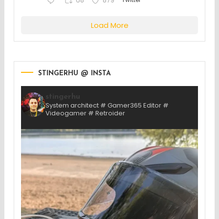
68
879
Load More
STINGERHU @ INSTA
stingerhu
System architect # Gamer365 Editor #
Videogamer # Retroider