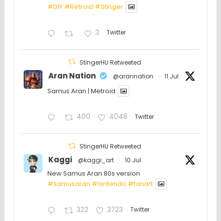
#DIY
#Retroid
#Stinger
3
Twitter
StingerHU Retweeted
Aran Nation
@arannation
·
11 Jul
Samus Aran | Metroid
400
4048
Twitter
StingerHU Retweeted
Kaggi
@kaggi_art
·
10 Jul
New Samus Aran 80s version
#samusaran
#nintendo
#fanartㅤㅤㅤㅤ
322
3723
Twitter