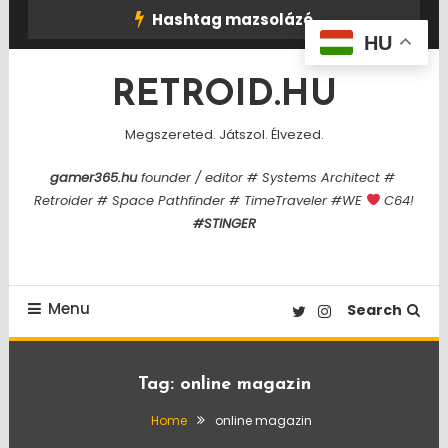
Skip
Hashtag mazsolázó
To
HU
Content
RETROID.HU
Megszereted. Játszol. Élvezed.
gamer365.hu
founder / editor # Systems Architect #
Retroider # Space Pathfinder # TimeTraveler #WE
C64!
#STINGER
Menu
Search
Tag:
online magazin
Home
online magazin