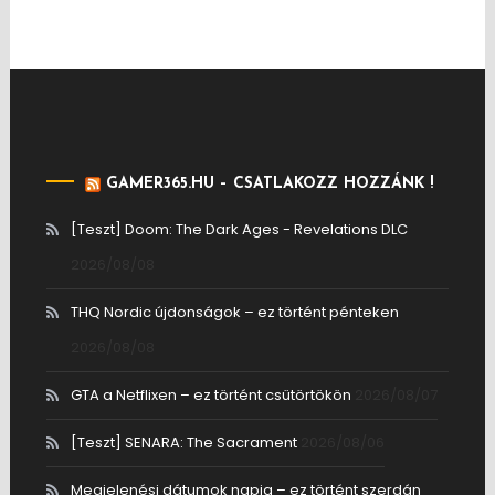
GAMER365.HU – CSATLAKOZZ HOZZÁNK !
[Teszt] Doom: The Dark Ages - Revelations DLC
2026/08/08
THQ Nordic újdonságok – ez történt pénteken
2026/08/08
GTA a Netflixen – ez történt csütörtökön
2026/08/07
[Teszt] SENARA: The Sacrament
2026/08/06
Megjelenési dátumok napja – ez történt szerdán