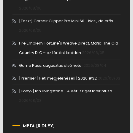
2026/08/06
[Teszt] Corsair Clipper Pro Mini 60 - kicsi, de erős
2026/08/05
Fire Emblem: Fortune's Weave Direct, Mafia: The Old
Country DLC – ez történt kedden
2026/08/05
Game Pass: augusztus első hetei
2026/08/04
[Premier] Heti megjelenések | 2026 #32
2026/08/03
[Könyv] Ian Livingstone - A Vér-sziget labirintusa
2026/08/03
META [RIDLEY]