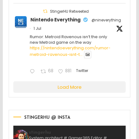
StingerHU Retweeted
Nintendo Everything
@nineverything
·
1 Jul
Rumor: Metroid Ravenous isn’t the only
new Metroid game on the way
https://nintendoeverything.com/rumor-
metroid-ravenous-isnt-t...
68
881
Twitter
Load More
STINGERHU @ INSTA
stingerhu
System architect # Gamer365 Editor #