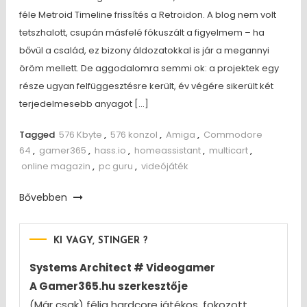
féle Metroid Timeline frissítés a Retroidon. A blog nem volt
tetszhalott, csupán másfelé fókuszált a figyelmem – ha
bővül a család, ez bizony áldozatokkal is jár a megannyi
öröm mellett. De aggodalomra semmi ok: a projektek egy
része ugyan felfüggesztésre került, év végére sikerült két
terjedelmesebb anyagot […]
Tagged
576 Kbyte
,
576 konzol
,
Amiga
,
Commodore
64
,
gamer365
,
hass.io
,
homeassistant
,
multicart
,
online magazin
,
pc guru
,
videójáték
Bővebben
KI VAGY, STINGER ?
Systems Architect # Videogamer
A Gamer365.hu szerkesztője
(Már csak) félig hardcore játékos, fokozott