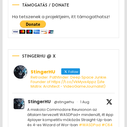
TÁMOGATÁS / DONATE
Ha tetszenek a projektjeim, itt támogathatsz!
STINGERHU @ X
StingerHU
Follow
Retroider. Pathfinder. Deep Space Junkie.
Founder of https://t.co/VkMyvx4ppz (Life
Matrix: Architect - VideoGameJournalist)
StingerHU
@stingerhu
·
1 Aug
A miskolci Commodore Reunionon az
általam tervezett WASDPad+ mindenütt, itt épp
4player kompetitív mókázás Straight-Up-ban
és 4-es Wizard of Wor-ban
#WASDPad
#C64