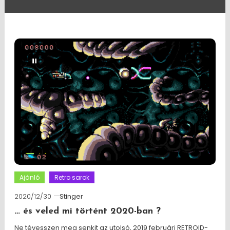
Ajánló
Retro sarok
2020/12/30
Stinger
… és veled mi történt 2020-ban ?
Ne tévesszen meg senkit az utolsó, 2019 februári RETROID-