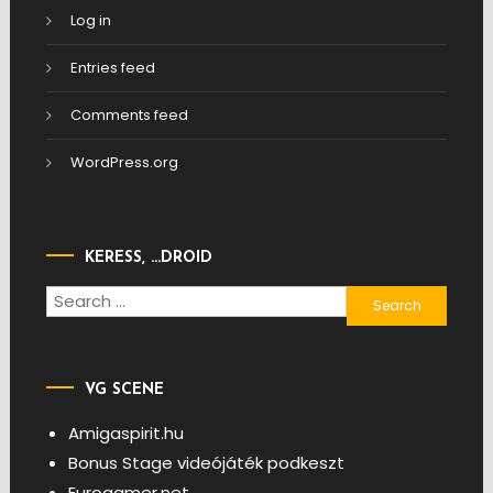
Log in
Entries feed
Comments feed
WordPress.org
KERESS, …DROID
Search
for:
VG SCENE
Amigaspirit.hu
Bonus Stage videójáték podkeszt
Eurogamer.net