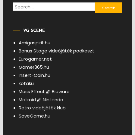
Search
for:
VG SCENE
Amigaspirit.hu
Bonus Stage videójáték podkeszt
Eurogamer.net
Gamer365.hu
Insert-Coin.hu
kotaku
Mass Effect @ Bioware
Metroid @ Nintendo
Retro videójáték klub
SaveGame.hu