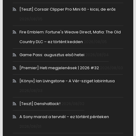
[Teszt] Corsair Clipper Pro Mini 60 - kicsi, de erős
2026/08/05
Fire Emblem: Fortune's Weave Direct, Mafia: The Old
Country DLC – ez történt kedden
2026/08/05
Game Pass: augusztus első hetei
2026/08/04
[Premier] Heti megjelenések | 2026 #32
2026/08/03
[Könyv] Ian Livingstone - A Vér-sziget labirintusa
2026/08/03
[Teszt] Denshattack!
2026/08/02
A Sony marad a tervnél – ez történt pénteken
2026/08/01