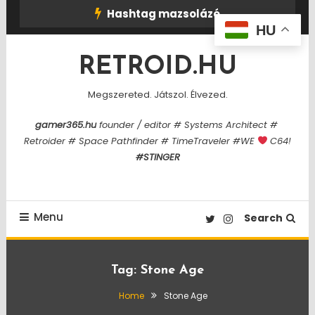
Skip
Hashtag mazsolázó
To
HU
Content
RETROID.HU
Megszereted. Játszol. Élvezed.
gamer365.hu
founder / editor # Systems Architect #
Retroider # Space Pathfinder # TimeTraveler #WE
C64!
#STINGER
Menu
Search
Tag:
Stone Age
Home
Stone Age