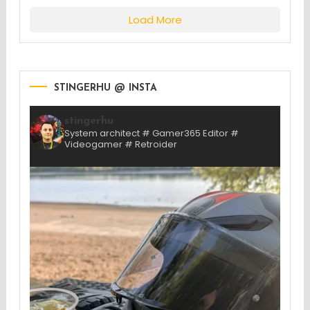
Load More
STINGERHU @ INSTA
stingerhu
System architect # Gamer365 Editor #
Videogamer # Retroider