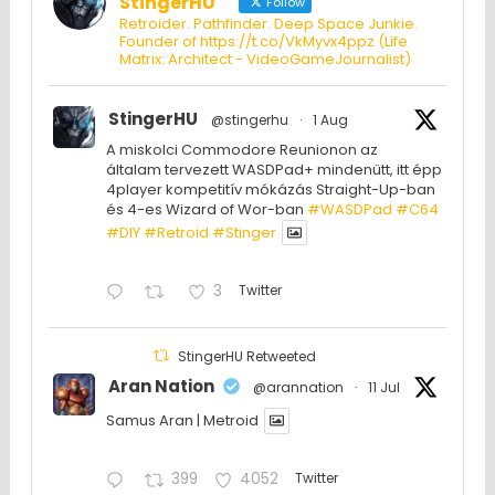
StingerHU
Follow
Retroider. Pathfinder. Deep Space Junkie.
Founder of https://t.co/VkMyvx4ppz (Life
Matrix: Architect - VideoGameJournalist)
StingerHU
@stingerhu
·
1 Aug
A miskolci Commodore Reunionon az
általam tervezett WASDPad+ mindenütt, itt épp
4player kompetitív mókázás Straight-Up-ban
és 4-es Wizard of Wor-ban
#WASDPad
#C64
#DIY
#Retroid
#Stinger
3
Twitter
StingerHU Retweeted
Aran Nation
@arannation
·
11 Jul
Samus Aran | Metroid
399
4052
Twitter