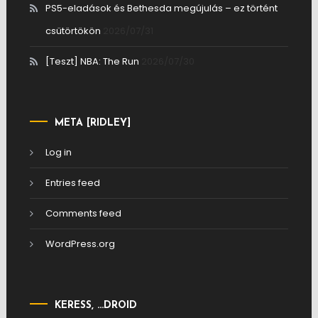
PS5-eladások és Bethesda megújulás – ez történt
csütörtökön
2026/07/31
[Teszt] NBA: The Run
2026/07/30
META [RIDLEY]
Log in
Entries feed
Comments feed
WordPress.org
KERESS, …DROID