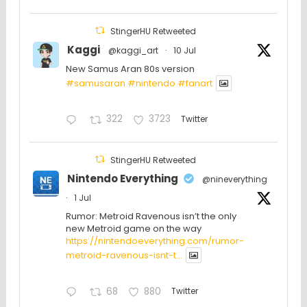
StingerHU Retweeted
Kaggi
@kaggi_art
·
10 Jul
New Samus Aran 80s version
#samusaran
#nintendo
#fanartㅤㅤㅤㅤ
322
3723
Twitter
StingerHU Retweeted
Nintendo Everything
@nineverything
·
1 Jul
Rumor: Metroid Ravenous isn’t the only
new Metroid game on the way
https://nintendoeverything.com/rumor-
metroid-ravenous-isnt-t...
68
880
Twitter