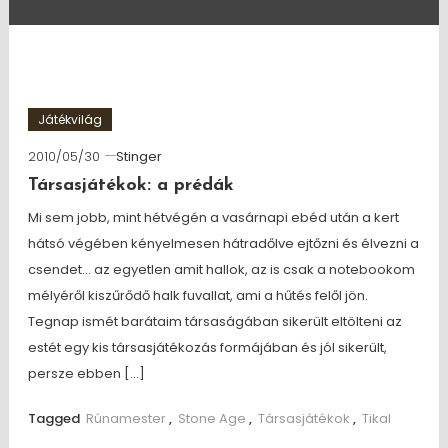
Játékvilág
2010/05/30
Stinger
Társasjátékok: a prédák
Mi sem jobb, mint hétvégén a vasárnapi ebéd után a kert
hátsó végében kényelmesen hátradőlve ejtőzni és élvezni a
csendet… az egyetlen amit hallok, az is csak a notebookom
mélyéről kiszűrődő halk fuvallat, ami a hűtés felől jön.
Tegnap ismét barátaim társaságában sikerült eltölteni az
estét egy kis társasjátékozás formájában és jól sikerült,
persze ebben […]
Tagged
Rúnamester
,
Stone Age
,
Társasjátékok
,
Tikal