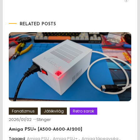
RELATED POSTS
Fanatizmus
Játékvilág
Retro sarok
2026/01/02
Stinger
Amiga PSU+ [A500-A600-A1200]
Tagged
Amiga PSU
,
Amiga PSU+
,
Amiga tápegység
,