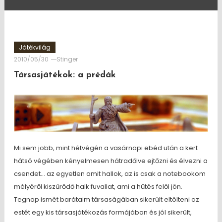
Játékvilág
2010/05/30
Stinger
Társasjátékok: a prédák
Mi sem jobb, mint hétvégén a vasárnapi ebéd után a kert
hátsó végében kényelmesen hátradőlve ejtőzni és élvezni a
csendet… az egyetlen amit hallok, az is csak a notebookom
mélyéről kiszűrődő halk fuvallat, ami a hűtés felől jön.
Tegnap ismét barátaim társaságában sikerült eltölteni az
estét egy kis társasjátékozás formájában és jól sikerült,