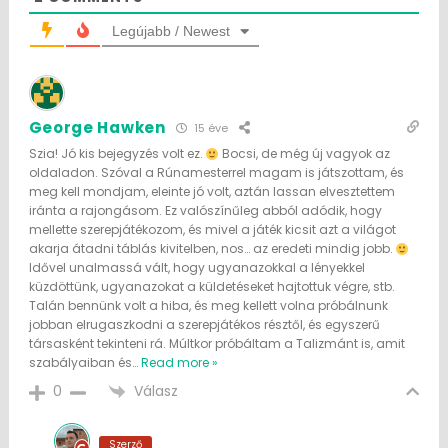
Legújabb / Newest
George Hawken
15 éve
Szia! Jó kis bejegyzés volt ez.
Bocsi, de még új vagyok az
oldaladon. Szóval a Rúnamesterrel magam is játszottam, és
meg kell mondjam, eleinte jó volt, aztán lassan elvesztettem
iránta a rajongásom. Ez valószínűleg abból adódik, hogy
mellette szerepjátékozom, és mivel a játék kicsit azt a világot
akarja átadni táblás kivitelben, nos… az eredeti mindig jobb.
Idővel unalmassá vált, hogy ugyanazokkal a lényekkel
küzdöttünk, ugyanazokat a küldetéseket hajtottuk végre, stb.
Talán bennünk volt a hiba, és meg kellett volna próbálnunk
jobban elrugaszkodni a szerepjátékos résztől, és egyszerű
társasként tekinteni rá. Múltkor próbáltam a Talizmánt is, amit
szabályaiban és
…
Read more »
Válasz
0
Szerző