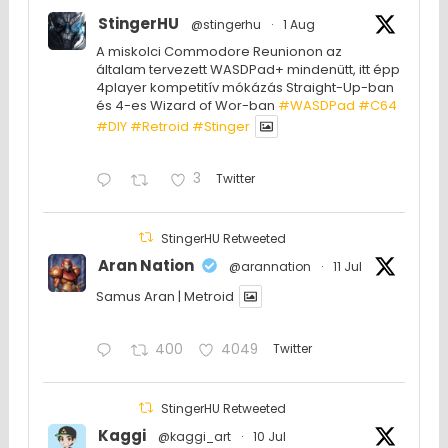
StingerHU
@stingerhu
·
1 Aug
A miskolci Commodore Reunionon az
általam tervezett WASDPad+ mindenütt, itt épp
4player kompetitív mókázás Straight-Up-ban
és 4-es Wizard of Wor-ban
#WASDPad
#C64
#DIY
#Retroid
#Stinger
3
Twitter
StingerHU Retweeted
Aran Nation
@arannation
·
11 Jul
Samus Aran | Metroid
400
4049
Twitter
StingerHU Retweeted
Kaggi
@kaggi_art
·
10 Jul