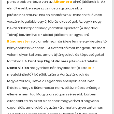
persze ebben része van az
Alhambra
című játéknak is. Az
elmúlt években egész csinosan gyarapszik a
játékfelhozatalunk, hiszen elhatároztuk: minden fél évben
veszünk legalább egy új táblás okosságot. Az egyik nagy
bevásárlóközpont kihagyhatatlan ajánlatát (A Bagdadi
Tolvaj) leszámítva az utolsó játékom a nagyszerű
Rúnamester
volt, amelyhez már ideje lenne egy kiegészítő
kártyapaklit is vennem – A Sötéterdő már megvan, de most
valami olyan kellene, amely új tárgyakat, és képességeket
tartalmaz. A
Fantasy Flight Games
játékokért felelős
Delta Vision
magyarított néhány kiadást (a lista
itt
is
megtekinthető), közülük talán a Varázstárgyak és
fegyvertársak, illetve a Legendás ereklyék lehet ilyen.
Érdekes, hogy a Rúnamester nemzetközi népszerűsége
ellenére nem tud Magyarországon szélesebb körben
elterjedni, talán ezért sincsenek magyarítva a nagyobb
expanziók, amelyekért igazán kár, mert nagyon tartalmas