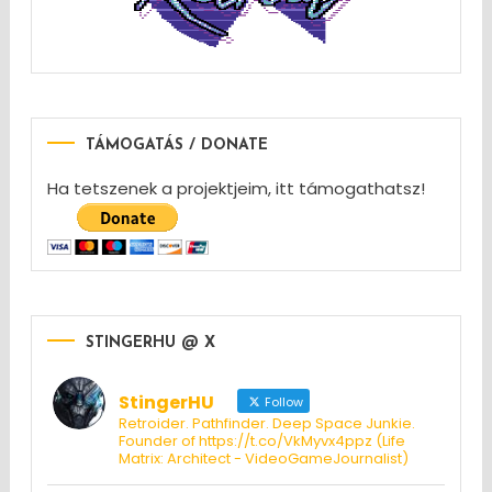
TÁMOGATÁS / DONATE
Ha tetszenek a projektjeim, itt támogathatsz!
STINGERHU @ X
StingerHU
Follow
Retroider. Pathfinder. Deep Space Junkie.
Founder of https://t.co/VkMyvx4ppz (Life
Matrix: Architect - VideoGameJournalist)