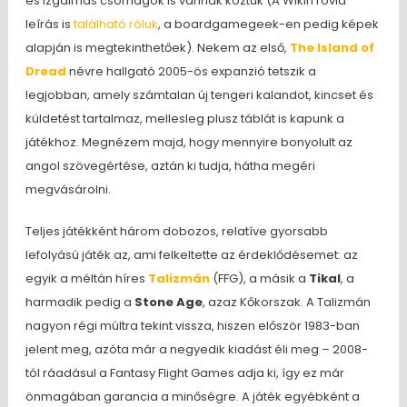
és izgalmas csomagok is vannak köztük (A Wikin rövid
leírás is
található róluk
, a boardgamegeek-en pedig képek
alapján is megtekinthetőek). Nekem az első,
The Island of
Dread
névre hallgató 2005-ös expanzió tetszik a
legjobban, amely számtalan új tengeri kalandot, kincset és
küldetést tartalmaz, mellesleg plusz táblát is kapunk a
játékhoz. Megnézem majd, hogy mennyire bonyolult az
angol szövegértése, aztán ki tudja, hátha megéri
megvásárolni.
Teljes játékként három dobozos, relatíve gyorsabb
lefolyású játék az, ami felkeltette az érdeklődésemet: az
egyik a méltán híres
Talizmán
(FFG), a másik a
Tikal
, a
harmadik pedig a
Stone Age
, azaz Kőkorszak. A Talizmán
nagyon régi múltra tekint vissza, hiszen először 1983-ban
jelent meg, azóta már a negyedik kiadást éli meg – 2008-
tól ráadásul a Fantasy Flight Games adja ki, így ez már
önmagában garancia a minőségre. A játék egyébként a