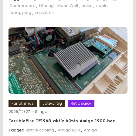
Commodore
,
filtering
,
Mean Well
,
noise
,
ripple
,
tápegység
,
zajszűrés
Fanatizmus
Játékvilág
Retro sarok
2025/12/27
Stinger
TerribleFire TF1260 aktív hűtés Amiga 1200-hoz
Tagged
active cooling
,
Amiga 1200
,
Amiga