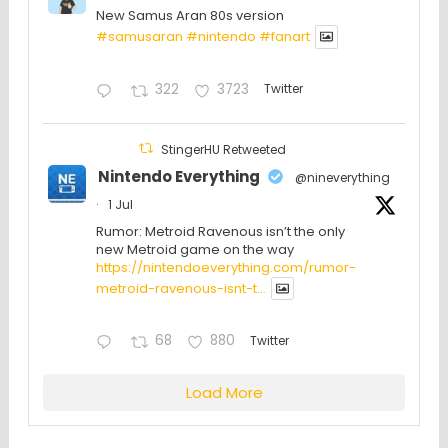
New Samus Aran 80s version
#samusaran
#nintendo
#fanartㅤㅤㅤㅤ
322
3723
Twitter
StingerHU Retweeted
Nintendo Everything
@nineverything
·
1 Jul
Rumor: Metroid Ravenous isn’t the only
new Metroid game on the way
https://nintendoeverything.com/rumor-
metroid-ravenous-isnt-t...
68
880
Twitter
Load More