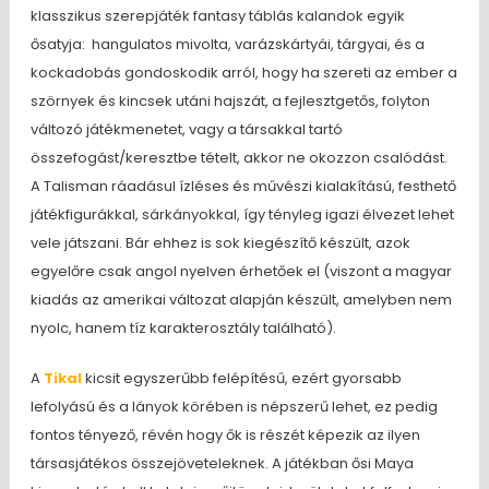
klasszikus szerepjáték fantasy táblás kalandok egyik
ősatyja: hangulatos mivolta, varázskártyái, tárgyai, és a
kockadobás gondoskodik arról, hogy ha szereti az ember a
szörnyek és kincsek utáni hajszát, a fejlesztgetős, folyton
változó játékmenetet, vagy a társakkal tartó
összefogást/keresztbe tételt, akkor ne okozzon csalódást.
A Talisman ráadásul ízléses és művészi kialakítású, festhető
játékfigurákkal, sárkányokkal, így tényleg igazi élvezet lehet
vele játszani. Bár ehhez is sok kiegészítő készült, azok
egyelőre csak angol nyelven érhetőek el (viszont a magyar
kiadás az amerikai változat alapján készült, amelyben nem
nyolc, hanem tíz karakterosztály található).
A
Tikal
kicsit egyszerűbb felépítésű, ezért gyorsabb
lefolyású és a lányok körében is népszerű lehet, ez pedig
fontos tényező, révén hogy ők is részét képezik az ilyen
társasjátékos összejöveteleknek. A játékban ősi Maya