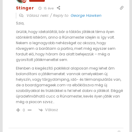
Stinger
15 éve
Válasz neki: / Reply to
George Hawken
Szia,
örülök, hogy idetaláltál, bár a táblás játékok téma ilyen
időnkénti kitérőm, anno a Rúnamester idején is így volt.
Nekem a legnagyobb nehézséget az okozza, hogy
rávegyem a barátaim a partira, mert még egyszer sem
fordult elő, hogy három óra alatt befejezzük – még a
gyorsított játékmenettel sem.
Ellenben a kiegészítő paklikkal alaposan meg lehet ám
bolondítani a játékmenetet: vannak amelyekben új
helyszín, vagy tárgydömping, idő- és térmanipulálás van,
de a boardgamegeek.com-ra elbóklászva még új
szabályokkal és trükkökkel is fel lehet dobni a játékot. Eléggé
újradefiniálható cucc a Rúnamester, kevés ilyen játék van
még a piacon szvsz…
Válasz
0