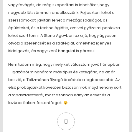
vagy favágás, de még szaporítani is lehet őket, hogy
nagyobb létszámmal rendelkezzünk. Fejleszteni lehet a
szerszámokat, javítani lehet a mezőgazdaságot, az
épületeket, és a technológiát is, amivel győzelmi pontokra
lehet szert tenni. A Stone Age-ben az a jó, hogy ügyesen
ötvözi a szerencsét és a stratégiát, amelyhez igényes
kidolgozás, és nagyszerű hangulat is párosul.
Nem tudom még, hogy melyiket választom jövő hónapban
– igazából mindhárom más típus és kategória, ha az ár
beszél, a Talizmánon fityegő árcédula a legborsosabb. Az
első próbajátékot követően biztosan írok majd néhány sort
a tapasztalatokról, most azonban irány az ecset és a
lazúros flakon: festeni fogok.
0