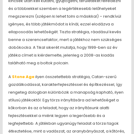
kincsek után kell kutatni, gyűjtögetni, területeket felfedezni
és a többiekkel szemben a legértékesebb lelőhelyeket
megszerezni (szépen ki lehet tolni a másikkal) – rendkívül
igényes, és több játékmódot is kínál, ezzel elodázva a
ellaposodás lehetőségét. Tiszta stratégia, ráadásul kevés
benne a szerencsefaktor, mert a játékhoz nem szükséges
dobókocka. A Tikal sikerét mutatja, hogy 1999-ben az év
játéka címet is kiérdemelte, jelenleg a 2008-as kiadás
található meg a boltok polcain.
A
Stone Age
ilyen összetettebb stratégia, Catan-szerű
gazdálkodással, karakterfejlesztéssel és építkezéssel, így
rengeteg dologban különbözik a manapság kapható, ilyen
stílusú játékoktól. Egy törzs irányítására ad lehetőséget a
kőkorban és az a feladat, hogy az irányításunk alatti
fejlesztésekkel a miénk legyen a legerősebb és a
legfejlettebb. A játékban ugyanúgy feladat a törzsi tagok
étkeztetése, mint a vadászat, az aranybányászat, a kőtörés,