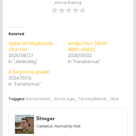
Article Rating
Related
Újabb DIY kiegészítők
Amiga PSU+ [A500-
C64-hez
A600-A1200]
2025/08/27
2026/01/02
In "Játékvilág"
In "Fanatizmus"
A SixtyClone projekt
2024/10/14
In "Fanatizmus"
Tagged
Rúnamester
,
Stone Age
,
Társasjátékok
,
Tikal
Stinger
Cerberus. Humanity first.