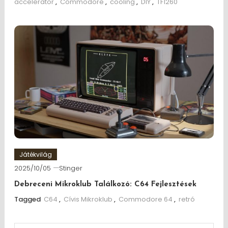
accelerator
,
Commodore
,
cooling
,
DIY
,
TF1260
Játékvilág
2025/10/05
Stinger
Debreceni Mikroklub Találkozó: C64 Fejlesztések
Tagged
C64
,
Cívis Mikroklub
,
Commodore 64
,
retró