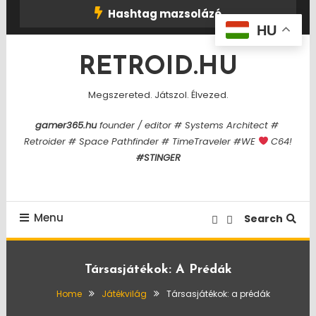
Skip
Hashtag mazsolázó
To
HU
Content
RETROID.HU
Megszereted. Játszol. Élvezed.
gamer365.hu
founder / editor # Systems Architect #
Retroider # Space Pathfinder # TimeTraveler #WE
C64!
#STINGER
Menu
Search
Társasjátékok: A Prédák
Home
Játékvilág
Társasjátékok: a prédák