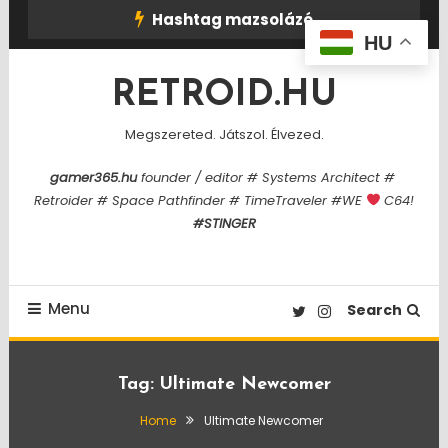
Skip
Hashtag mazsolázó
To
HU
Content
RETROID.HU
Megszereted. Játszol. Élvezed.
gamer365.hu
founder / editor # Systems Architect #
Retroider # Space Pathfinder # TimeTraveler #WE
C64!
#STINGER
Menu
Search
Tag:
Ultimate Newcomer
Home
Ultimate Newcomer