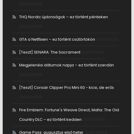
2026/08/08
THQ Nordic újdonságok – ez történt pénteken
2026/08/08
GTA a Netflixen – ez történt csütörtökön
2026/08/07
[Teszt] SENARA: The Sacrament
2026/08/06
Megjelenési dátumok napja – ez történt szerdán
2026/08/06
[Teszt] Corsair Clipper Pro Mini 60 - kicsi, de erős
2026/08/05
Fire Emblem: Fortune's Weave Direct, Mafia: The Old
Country DLC – ez történt kedden
2026/08/05
Game Pass: augusztus első hetei
2026/08/04