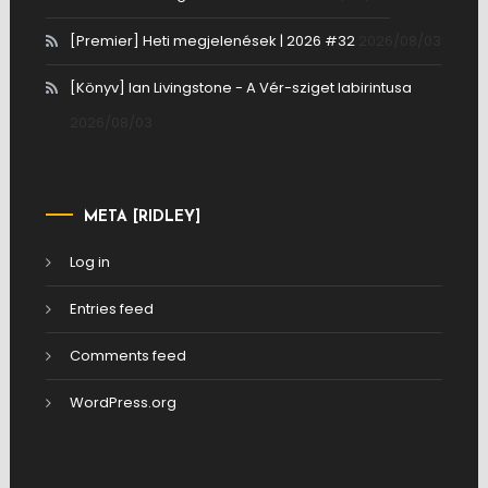
[Premier] Heti megjelenések | 2026 #32
2026/08/03
[Könyv] Ian Livingstone - A Vér-sziget labirintusa
2026/08/03
META [RIDLEY]
Log in
Entries feed
Comments feed
WordPress.org