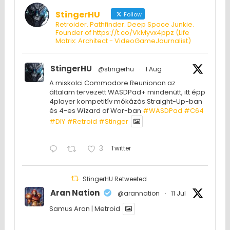
StingerHU
Follow
Retroider. Pathfinder. Deep Space Junkie.
Founder of https://t.co/VkMyvx4ppz (Life
Matrix: Architect - VideoGameJournalist)
StingerHU
@stingerhu
·
1 Aug
A miskolci Commodore Reunionon az
általam tervezett WASDPad+ mindenütt, itt épp
4player kompetitív mókázás Straight-Up-ban
és 4-es Wizard of Wor-ban
#WASDPad
#C64
#DIY
#Retroid
#Stinger
3
Twitter
StingerHU Retweeted
Aran Nation
@arannation
·
11 Jul
Samus Aran | Metroid