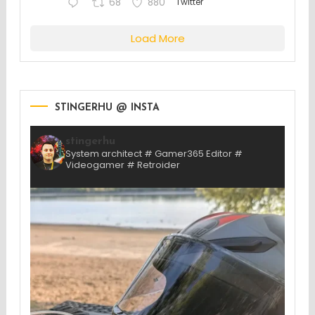
68
880
Twitter
Load More
STINGERHU @ INSTA
stingerhu
System architect # Gamer365 Editor #
Videogamer # Retroider