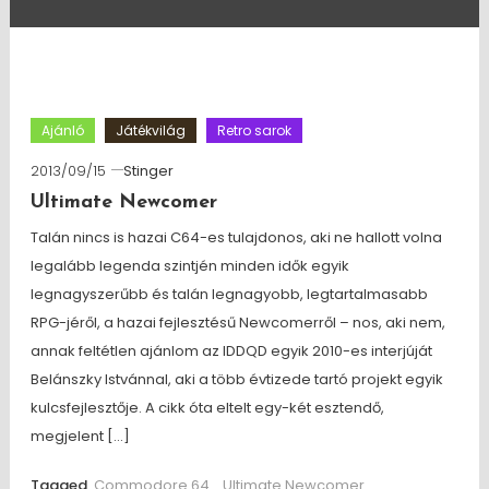
Ajánló
Játékvilág
Retro sarok
2013/09/15
Stinger
Ultimate Newcomer
Talán nincs is hazai C64-es tulajdonos, aki ne hallott volna
legalább legenda szintjén minden idők egyik
legnagyszerűbb és talán legnagyobb, legtartalmasabb
RPG-jéről, a hazai fejlesztésű Newcomerről – nos, aki nem,
annak feltétlen ajánlom az IDDQD egyik 2010-es interjúját
Belánszky Istvánnal, aki a több évtizede tartó projekt egyik
kulcsfejlesztője. A cikk óta eltelt egy-két esztendő,
megjelent […]
Tagged
Commodore 64
,
Ultimate Newcomer