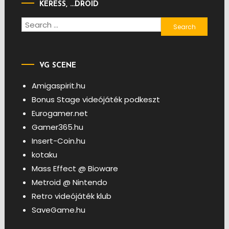
KERESS, …DROID
Search
for:
VG SCENE
Amigaspirit.hu
Bonus Stage videójáték podkeszt
Eurogamer.net
Gamer365.hu
Insert-Coin.hu
kotaku
Mass Effect @ Bioware
Metroid @ Nintendo
Retro videójáték klub
SaveGame.hu