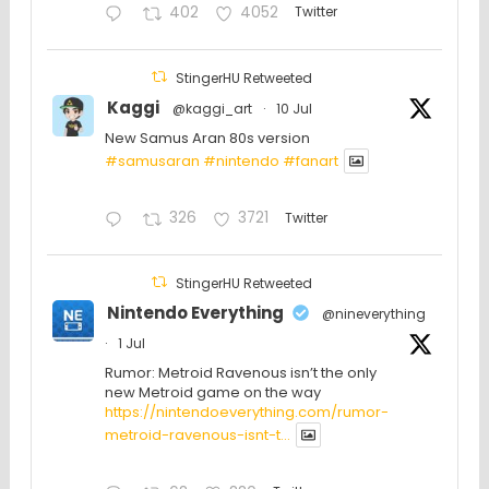
402
4052
Twitter
StingerHU Retweeted
Kaggi
@kaggi_art
·
10 Jul
New Samus Aran 80s version
#samusaran
#nintendo
#fanartㅤㅤㅤㅤ
326
3721
Twitter
StingerHU Retweeted
Nintendo Everything
@nineverything
·
1 Jul
Rumor: Metroid Ravenous isn’t the only
new Metroid game on the way
https://nintendoeverything.com/rumor-
metroid-ravenous-isnt-t...