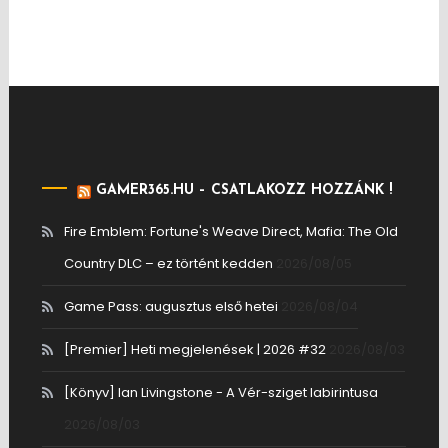
GAMER365.HU – CSATLAKOZZ HOZZÁNK !
Fire Emblem: Fortune's Weave Direct, Mafia: The Old
Country DLC – ez történt kedden
2026/08/05
Game Pass: augusztus első hetei
2026/08/04
[Premier] Heti megjelenések | 2026 #32
2026/08/03
[Könyv] Ian Livingstone - A Vér-sziget labirintusa
2026/08/03