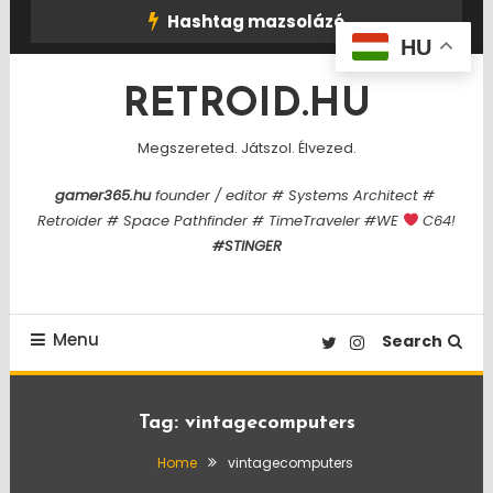
Skip
Hashtag mazsolázó
To
HU
Content
RETROID.HU
Megszereted. Játszol. Élvezed.
gamer365.hu
founder / editor # Systems Architect #
Retroider # Space Pathfinder # TimeTraveler #WE
C64!
#STINGER
Menu
Search
Tag:
vintagecomputers
Home
vintagecomputers