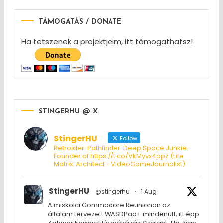
TÁMOGATÁS / DONATE
Ha tetszenek a projektjeim, itt támogathatsz!
STINGERHU @ X
StingerHU
Follow
Retroider. Pathfinder. Deep Space Junkie.
Founder of https://t.co/VkMyvx4ppz (Life
Matrix: Architect - VideoGameJournalist)
StingerHU
@stingerhu
·
1 Aug
A miskolci Commodore Reunionon az
általam tervezett WASDPad+ mindenütt, itt épp
4player kompetitív mókázás Straight-Up-ban