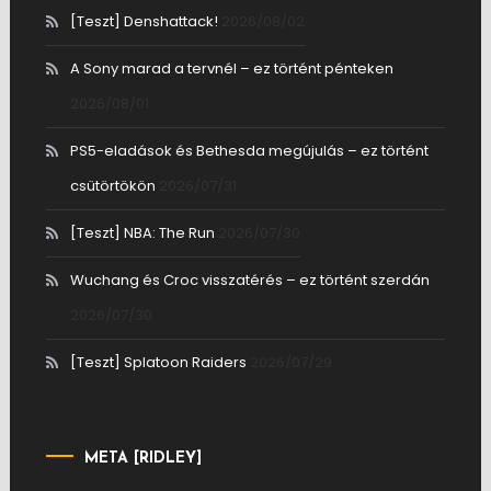
[Teszt] Denshattack!
2026/08/02
A Sony marad a tervnél – ez történt pénteken
2026/08/01
PS5-eladások és Bethesda megújulás – ez történt
csütörtökön
2026/07/31
[Teszt] NBA: The Run
2026/07/30
Wuchang és Croc visszatérés – ez történt szerdán
2026/07/30
[Teszt] Splatoon Raiders
2026/07/29
META [RIDLEY]