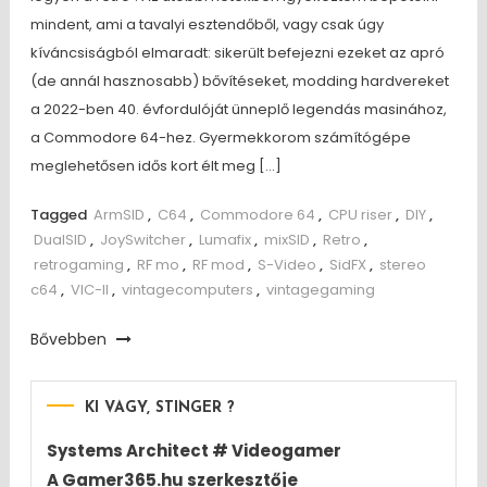
mindent, ami a tavalyi esztendőből, vagy csak úgy
kíváncsiságból elmaradt: sikerült befejezni ezeket az apró
(de annál hasznosabb) bővítéseket, modding hardvereket
a 2022-ben 40. évfordulóját ünneplő legendás masinához,
a Commodore 64-hez. Gyermekkorom számítógépe
meglehetősen idős kort élt meg […]
Tagged
ArmSID
,
C64
,
Commodore 64
,
CPU riser
,
DIY
,
DualSID
,
JoySwitcher
,
Lumafix
,
mixSID
,
Retro
,
retrogaming
,
RF mo
,
RF mod
,
S-Video
,
SidFX
,
stereo
c64
,
VIC-II
,
vintagecomputers
,
vintagegaming
Bővebben
KI VAGY, STINGER ?
Systems Architect # Videogamer
A Gamer365.hu szerkesztője