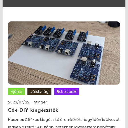
Ajánló
Játékvilág
Retro sarok
2023/07/22
Stinger
C64 DIY kiegészítők
Hasznos C64-es kiegészítő áramkörök, hogy idén is élvezet
legyen a retró ! Az utóbbi hetekben igyekeztem bepótolni