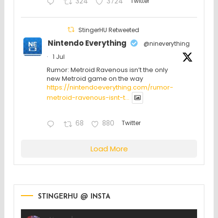
324
3724
Twitter
StingerHU Retweeted
Nintendo Everything
@nineverything
·
1 Jul
Rumor: Metroid Ravenous isn’t the only
new Metroid game on the way
https://nintendoeverything.com/rumor-
metroid-ravenous-isnt-t...
68
880
Twitter
Load More
STINGERHU @ INSTA