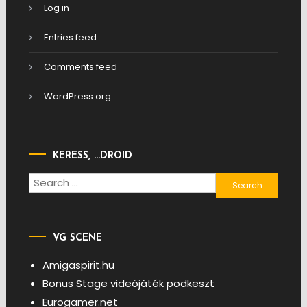
Log in
Entries feed
Comments feed
WordPress.org
KERESS, …DROID
Search
for:
VG SCENE
Amigaspirit.hu
Bonus Stage videójáték podkeszt
Eurogamer.net