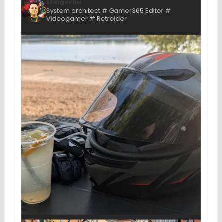
stingerhu
System architect # Gamer365 Editor #
Videogamer # Retroider