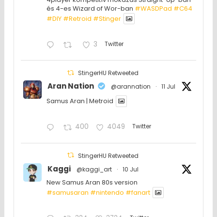
és 4-es Wizard of Wor-ban
#WASDPad
#C64
#DIY
#Retroid
#Stinger
3
Twitter
StingerHU Retweeted
Aran Nation
@arannation
·
11 Jul
Samus Aran | Metroid
400
4049
Twitter
StingerHU Retweeted
Kaggi
@kaggi_art
·
10 Jul
New Samus Aran 80s version
#samusaran
#nintendo
#fanartㅤㅤㅤㅤ