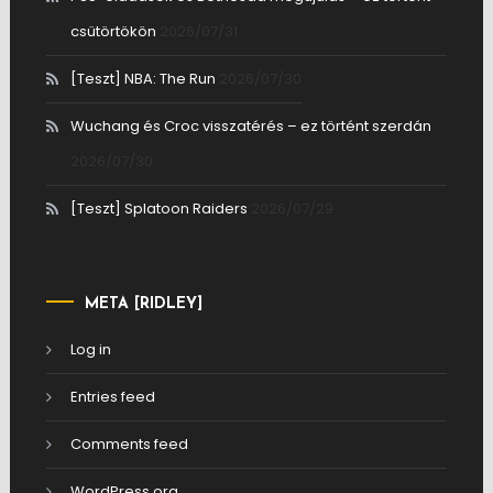
csütörtökön
2026/07/31
[Teszt] NBA: The Run
2026/07/30
Wuchang és Croc visszatérés – ez történt szerdán
2026/07/30
[Teszt] Splatoon Raiders
2026/07/29
META [RIDLEY]
Log in
Entries feed
Comments feed
WordPress.org