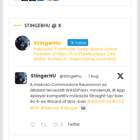
STINGERHU @ X
StingerHU
Follow
Retroider. Pathfinder. Deep Space Junkie.
Founder of https://t.co/VkMyvx4ppz (Life
Matrix: Architect - VideoGameJournalist)
StingerHU
@stingerhu
·
1 Aug
A miskolci Commodore Reunionon az
általam tervezett WASDPad+ mindenütt, itt épp
4player kompetitív mókázás Straight-Up-ban
és 4-es Wizard of Wor-ban
#WASDPad
#C64
#DIY
#Retroid
#Stinger
3
Twitter