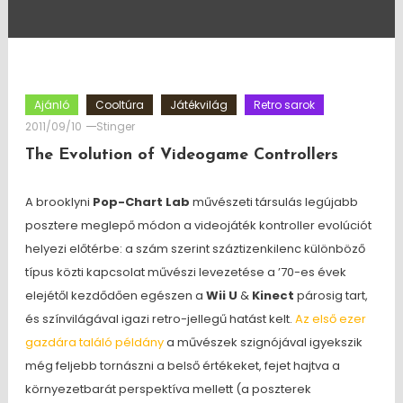
Ajánló
Cooltúra
Játékvilág
Retro sarok
2011/09/10
Stinger
The Evolution of Videogame Controllers
A brooklyni
Pop-Chart Lab
művészeti társulás legújabb
posztere meglepő módon a videojáték kontroller evolúciót
helyezi előtérbe: a szám szerint száztizenkilenc különböző
típus közti kapcsolat művészi levezetése a ’70-es évek
elejétől kezdődően egészen a
Wii U
&
Kinect
párosig tart,
és színvilágával igazi retro-jellegű hatást kelt.
Az első ezer
gazdára találó példány
a művészek szignójával igyekszik
még feljebb tornászni a belső értékeket, fejet hajtva a
környezetbarát perspektíva mellett (a poszterek