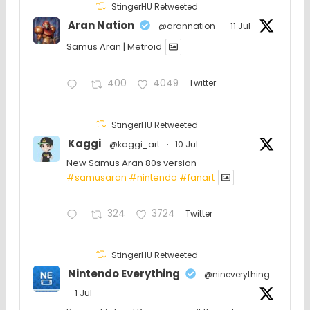
StingerHU Retweeted
Aran Nation
@arannation
·
11 Jul
Samus Aran | Metroid
400
4049
Twitter
StingerHU Retweeted
Kaggi
@kaggi_art
·
10 Jul
New Samus Aran 80s version
#samusaran
#nintendo
#fanartㅤㅤㅤㅤ
324
3724
Twitter
StingerHU Retweeted
Nintendo Everything
@nineverything
·
1 Jul