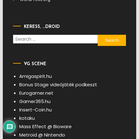
KERESS, …DROID
Search
for:
VG SCENE
Amigaspirit.hu
Bonus Stage videójáték podkeszt
Eurogamer.net
Gamer365.hu
Insert-Coin.hu
kotaku
Mass Effect @ Bioware
Metroid @ Nintendo