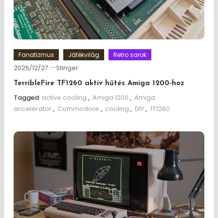
Fanatizmus
Játékvilág
Retro sarok
2025/12/27
Stinger
TerribleFire TF1260 aktív hűtés Amiga 1200-hoz
Tagged
active cooling
,
Amiga 1200
,
Amiga
accelerator
,
Commodore
,
cooling
,
DIY
,
TF1260