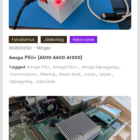
Fanatizmus
Játékvilág
Retro sarok
2026/01/02
Stinger
Amiga PSU+ [A500-A600-A1200]
Tagged
Amiga PSU
,
Amiga PSU+
,
Amiga tápegység
,
Commodore
,
filtering
,
Mean Well
,
noise
,
ripple
,
tápegység
,
zajszűrés