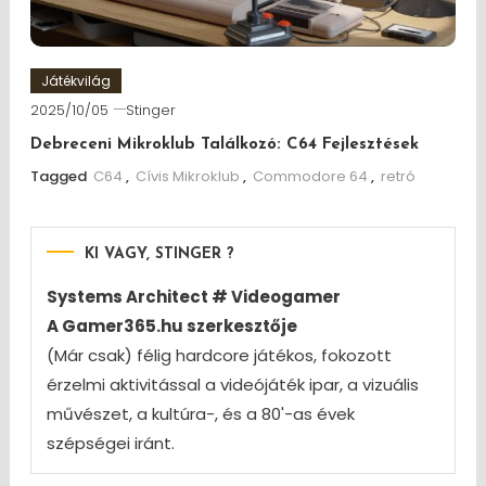
Játékvilág
2025/10/05
Stinger
Debreceni Mikroklub Találkozó: C64 Fejlesztések
Tagged
C64
,
Cívis Mikroklub
,
Commodore 64
,
retró
KI VAGY, STINGER ?
Systems Architect # Videogamer
A Gamer365.hu szerkesztője
(Már csak) félig hardcore játékos, fokozott
érzelmi aktivitással a videójáték ipar, a vizuális
művészet, a kultúra-, és a 80'-as évek
szépségei iránt.