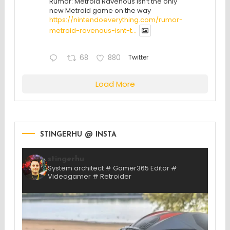
Rumor: Metroid Ravenous isn’t the only
new Metroid game on the way
https://nintendoeverything.com/rumor-
metroid-ravenous-isnt-t...
68
880
Twitter
Load More
STINGERHU @ INSTA
stingerhu
System architect # Gamer365 Editor #
Videogamer # Retroider