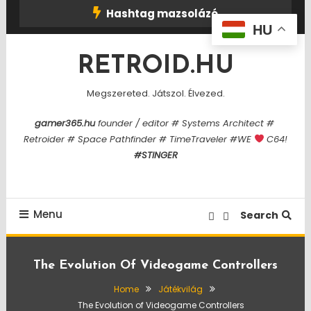
Skip
Hashtag mazsolázó
To
HU
Content
RETROID.HU
Megszereted. Játszol. Élvezed.
gamer365.hu
founder / editor # Systems Architect #
Retroider # Space Pathfinder # TimeTraveler #WE
C64!
#STINGER
Menu
Search
The Evolution Of Videogame Controllers
Home
Játékvilág
The Evolution of Videogame Controllers