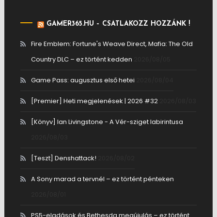
GAMER365.HU – CSATLAKOZZ HOZZÁNK !
Fire Emblem: Fortune's Weave Direct, Mafia: The Old
Country DLC – ez történt kedden
2026/08/05
Game Pass: augusztus első hetei
2026/08/04
[Premier] Heti megjelenések | 2026 #32
2026/08/03
[Könyv] Ian Livingstone - A Vér-sziget labirintusa
2026/08/03
[Teszt] Denshattack!
2026/08/02
A Sony marad a tervnél – ez történt pénteken
2026/08/01
PS5-eladások és Bethesda megújulás – ez történt