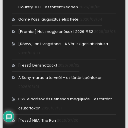
Country DLC – ez történt kedden
2026/08/05
Game Pass: augusztus első hetei
2026/08/04
[Premier] Heti megjelenések | 2026 #32
2026/08/03
[Könyv] Ian Livingstone - A Vér-sziget labirintusa
2026/08/03
[Teszt] Denshattack!
2026/08/02
A Sony marad a tervnél – ez történt pénteken
2026/08/01
PS5-eladások és Bethesda megújulás – ez történt
csütörtökön
2026/07/31
[Teszt] NBA: The Run
2026/07/30