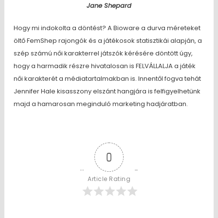
Jane Shepard
Hogy mi indokolta a döntést? A Bioware a durva méreteket
öltő FemShep rajongók és a játékosok statisztikái alapján, a
szép számú női karakterrel játszók kérésére döntött úgy,
hogy a harmadik részre hivatalosan is FELVÁLLALJA a játék
női karakterét a médiatartalmakban is. Innentől fogva tehát
Jennifer Hale kisasszony elszánt hangjára is felfigyelhetünk
majd a hamarosan meginduló marketing hadjáratban.
0
Article Rating