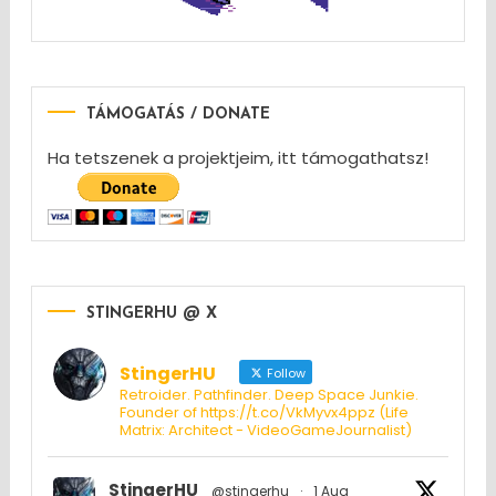
TÁMOGATÁS / DONATE
Ha tetszenek a projektjeim, itt támogathatsz!
STINGERHU @ X
StingerHU
Follow
Retroider. Pathfinder. Deep Space Junkie.
Founder of https://t.co/VkMyvx4ppz (Life
Matrix: Architect - VideoGameJournalist)
StingerHU
@stingerhu
·
1 Aug