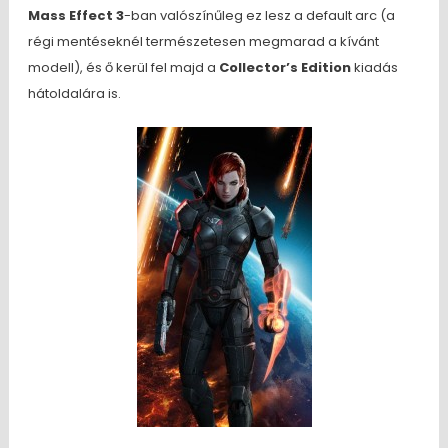
Mass Effect 3
-ban valószínűleg ez lesz a default arc (a
régi mentéseknél természetesen megmarad a kívánt
modell), és ő kerül fel majd a
Collector’s Edition
kiadás
hátoldalára is.