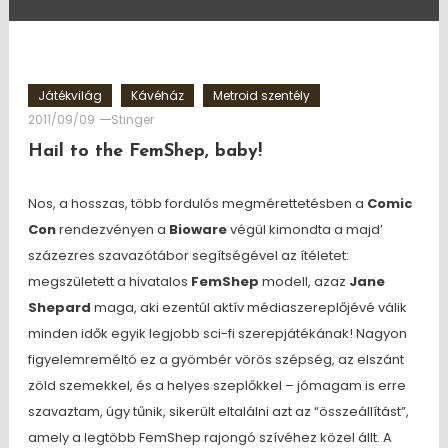
Játékvilág
Kávéház
Metroid szentély
2011/09/09
Stinger
Hail to the FemShep, baby!
Nos, a hosszas, több fordulós megmérettetésben a
Comic
Con
rendezvényen a
Bioware
végül kimondta a majd’
százezres szavazótábor segítségével az ítéletet:
megszületett a hivatalos
FemShep
modell, azaz
Jane
Shepard
maga, aki ezentúl aktív médiaszereplőjévé válik
minden idők egyik legjobb sci-fi szerepjátékának! Nagyon
figyelemreméltó ez a gyömbér vörös szépség, az elszánt
zöld szemekkel, és a helyes szeplőkkel – jómagam is erre
szavaztam, úgy tűnik, sikerült eltalálni azt az “összeállítást”,
amely a legtöbb FemShep rajongó szívéhez közel állt. A