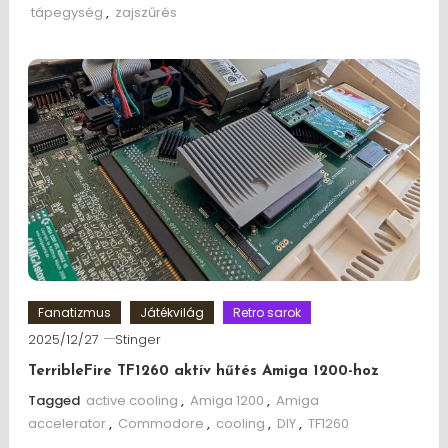
tápegység
,
zajszűrés
Fanatizmus
Játékvilág
Retro sarok
2025/12/27
Stinger
TerribleFire TF1260 aktív hűtés Amiga 1200-hoz
Tagged
active cooling
,
Amiga 1200
,
Amiga
accelerator
,
Commodore
,
cooling
,
DIY
,
TF1260