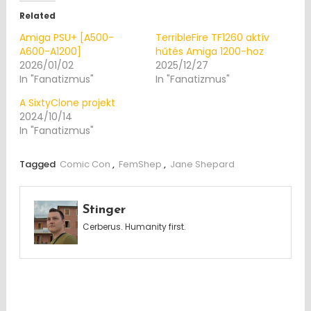
Related
Amiga PSU+ [A500-
TerribleFire TF1260 aktív
A600-A1200]
hűtés Amiga 1200-hoz
2026/01/02
2025/12/27
In "Fanatizmus"
In "Fanatizmus"
A SixtyClone projekt
2024/10/14
In "Fanatizmus"
Tagged
Comic Con
,
FemShep
,
Jane Shepard
Stinger
Cerberus. Humanity first.