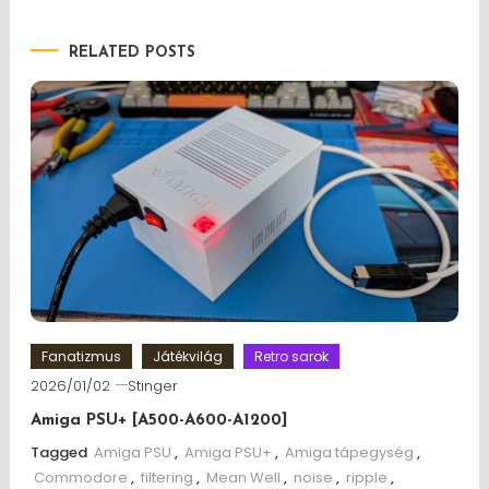
RELATED POSTS
Fanatizmus
Játékvilág
Retro sarok
2026/01/02
Stinger
Amiga PSU+ [A500-A600-A1200]
Tagged
Amiga PSU
,
Amiga PSU+
,
Amiga tápegység
,
Commodore
,
filtering
,
Mean Well
,
noise
,
ripple
,