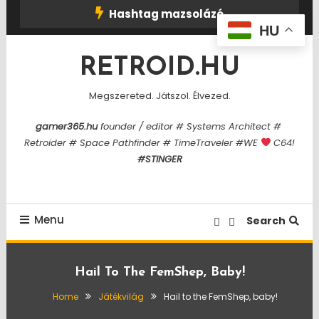
Skip
Hashtag mazsolázó
To
HU
Content
RETROID.HU
Megszereted. Játszol. Élvezed.
gamer365.hu
founder / editor # Systems Architect #
Retroider # Space Pathfinder # TimeTraveler #WE
C64!
#STINGER
Menu
Search
Hail To The FemShep, Baby!
Home
Játékvilág
Hail to the FemShep, baby!