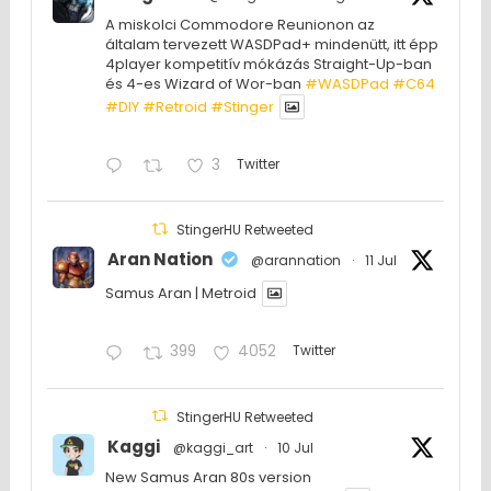
A miskolci Commodore Reunionon az
általam tervezett WASDPad+ mindenütt, itt épp
4player kompetitív mókázás Straight-Up-ban
és 4-es Wizard of Wor-ban
#WASDPad
#C64
#DIY
#Retroid
#Stinger
3
Twitter
StingerHU Retweeted
Aran Nation
@arannation
·
11 Jul
Samus Aran | Metroid
399
4052
Twitter
StingerHU Retweeted
Kaggi
@kaggi_art
·
10 Jul
New Samus Aran 80s version