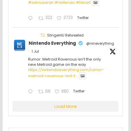
#samusaran
#nintendo
#fanartㅤㅤㅤㅤ
322
3723
Twitter
StingerHU Retweeted
Nintendo Everything
@nineverything
·
1 Jul
Rumor: Metroid Ravenous isn’t the only
new Metroid game on the way
https://nintendoeverything.com/rumor-
metroid-ravenous-isnt-t...
68
880
Twitter
Load More