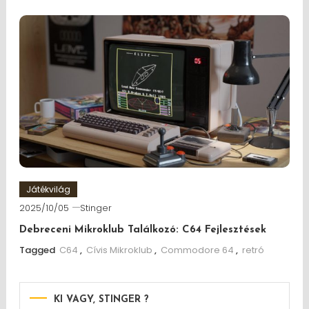
Játékvilág
2025/10/05
Stinger
Debreceni Mikroklub Találkozó: C64 Fejlesztések
Tagged
C64
,
Cívis Mikroklub
,
Commodore 64
,
retró
KI VAGY, STINGER ?