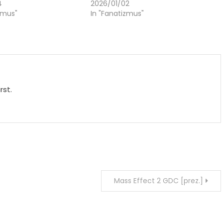
4
2026/01/02
zmus"
In "Fanatizmus"
rst.
Mass Effect 2 GDC [prez.]