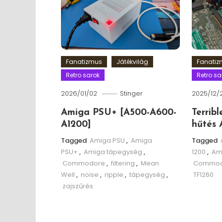
Fanatizmus
Játékvilág
Fanati
Retro sarok
Retro sa
2026/01/02
Stinger
2025/12/
Amiga PSU+ [A500-A600-
Terrib
A1200]
hűtés 
Tagged
Amiga PSU
,
Amiga
Tagged
PSU+
,
Amiga tápegység
,
1200
,
Am
Commodore
,
filtering
,
Mean
Commod
Well
,
noise
,
ripple
,
tápegység
,
TF1260
zajszűrés