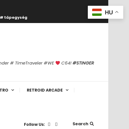
HU
tápegység
finder # TimeTraveler #WE
C64!
#STINGER
TRO
RETROID ARCADE
Search
Follow Us: