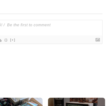
{}
[+]