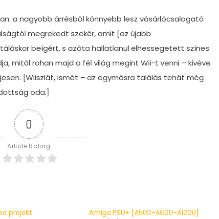
 van: a nagyobb árrésből könnyebb lesz vásárlócsalogató
álságtól megrekedt szekér, amit [az újabb
láskor beígért, s azóta hallatlanul elhessegetett színes
a, mitől rohan majd a fél világ megint Wii-t venni – kivéve
jesen. [Wiiszlát, ismét – az egymásra találás tehát még
ódottság oda.]
0
Article Rating
ne projekt
Amiga PSU+ [A500-A600-A1200]