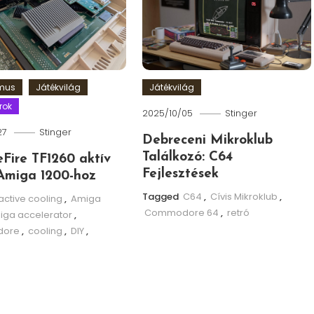
zmus
Játékvilág
Játékvilág
rok
2025/10/05
Stinger
27
Stinger
Debreceni Mikroklub
Találkozó: C64
leFire TF1260 aktív
Fejlesztések
Amiga 1200-hoz
Tagged
C64
,
Cívis Mikroklub
,
active cooling
,
Amiga
Commodore 64
,
retró
iga accelerator
,
ore
,
cooling
,
DIY
,