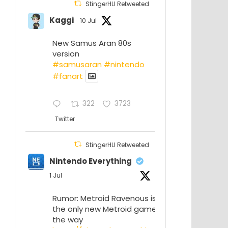
StingerHU Retweeted
Kaggi
10 Jul
New Samus Aran 80s
version
#samusaran
#nintendo
#fanartㅤㅤㅤㅤ
322
3723
Twitter
StingerHU Retweeted
Nintendo Everything
1 Jul
Rumor: Metroid Ravenous isn’t
the only new Metroid game on
the way