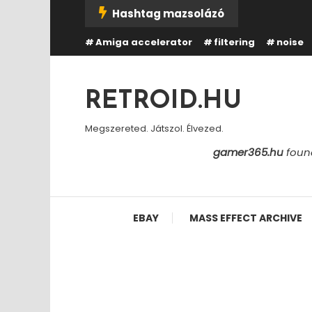
Skip
Hashtag mazsolázó
To
Amiga accelerator
filtering
noise
Content
RETROID.HU
Megszereted. Játszol. Élvezed.
gamer365.hu
found
EBAY
MASS EFFECT ARCHIVE