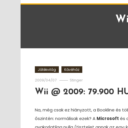
Wi
Játékvilág
Kávéház
2009/04/07
Stinger
Wii @ 2009: 79.900 H
Na, még csak ez hiányzott, a Bookline és tö
őszintén: normálisak ezek? A
Microsoft
és 
gyakorlatilag nulla (tisztelet annak az egy