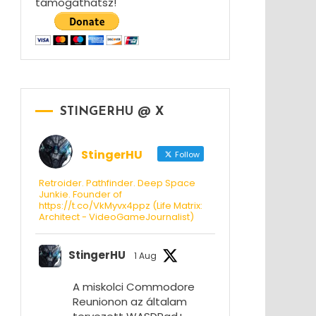
támogathatsz!
STINGERHU @ X
StingerHU
Follow
Retroider. Pathfinder. Deep Space
Junkie. Founder of
https://t.co/VkMyvx4ppz (Life Matrix:
Architect - VideoGameJournalist)
StingerHU
1 Aug
A miskolci Commodore
Reunionon az általam