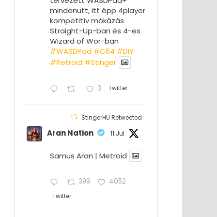
tervezett WASDPad+
mindenütt, itt épp 4player
kompetitív mókázás
Straight-Up-ban és 4-es
Wizard of Wor-ban
#WASDPad
#C64
#DIY
#Retroid
#Stinger
3
Twitter
StingerHU Retweeted
Aran Nation
11 Jul
Samus Aran | Metroid
399
4052
Twitter