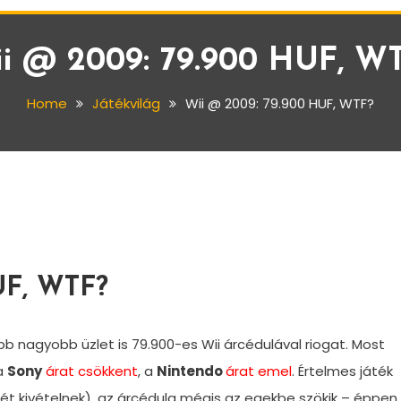
i @ 2009: 79.900 HUF, W
Home
Játékvilág
Wii @ 2009: 79.900 HUF, WTF?
UF, WTF?
bb nagyobb üzlet is 79.900-es Wii árcédulával riogat. Most
a
Sony
árat csökkent
, a
Nintendo
árat emel
. Értelmes játék
-két kivételnek), az árcédula mégis az egekbe szökik – éppen