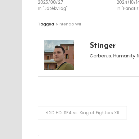
2025/08/27
2024/10/1
In "Játékvilág"
In "Fanati
Tagged
Nintendo Wii
Stinger
Cerberus. Humanity fi
Post
2D HD: SF4 vs. King of Fighters XII
navigation