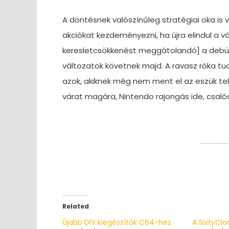
A döntésnek valószínűleg stratégiai oka is
akciókat kezdeményezni, ha újra elindul a v
keresletcsökkenést meggátolandó] a debütá
változatok követnek majd. A ravasz róka tudj
azok, akiknek még nem ment el az eszük tel
várat magára, Nintendo rajongás ide, csal
Related
Újabb DIY kiegészítők C64-hez
A SixtyClo