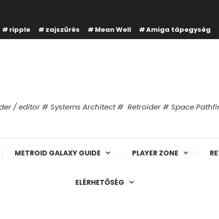
ripple
zajszűrés
Mean Well
Amiga tápegység
er / editor # Systems Architect # Retroider # Space Path
METROID GALAXY GUIDE
PLAYER ZONE
RE
ELÉRHETŐSÉG