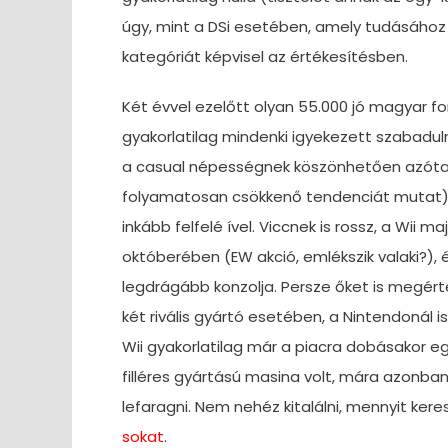
úgy, mint a DSi esetében, amely tudásához
kategóriát képvisel az értékesítésben.
Két évvel ezelőtt olyan 55.000 jó magyar for
gyakorlatilag mindenki igyekezett szabaduln
a casual népességnek köszönhetően azóta 
folyamatosan csökkenő tendenciát mutat),
inkább felfelé ível. Viccnek is rossz, a Wii
októberében (EW akció, emlékszik valaki?), é
legdrágább konzolja. Persze őket is megér
két rivális gyártó esetében, a Nintendonál i
Wii gyakorlatilag már a piacra dobásakor 
filléres gyártású masina volt, mára azonban 
lefaragni. Nem nehéz kitalálni, mennyit ker
sokat
.