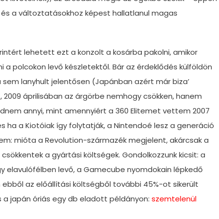
 és a változtatásokhoz képest hallatlanul magas
intért lehetett ezt a konzolt a kosárba pakolni, amikor
i a polcokon levő készletektől. Bár az érdeklődés külföldön
sem lanyhult jelentősen (Japánban azért már biza’
 2009 áprilisában az árgörbe nemhogy csökken, hanem
 majdnem annyi, mint amennyiért a 360 Elitemet vettem 2007
s ha a Kiotóiak így folytatják, a Nintendoé lesz a generáció
tem: mióta a Revolution-származék megjelent, akárcsak a
s csökkentek a gyártási költségek. Gondolkozzunk kicsit: a
egy elavulófélben levő, a Gamecube nyomdokain lépkedő
ebből az előállítási költségből további 45%-ot sikerült
es a japán óriás egy db eladott példányon:
szemtelenül