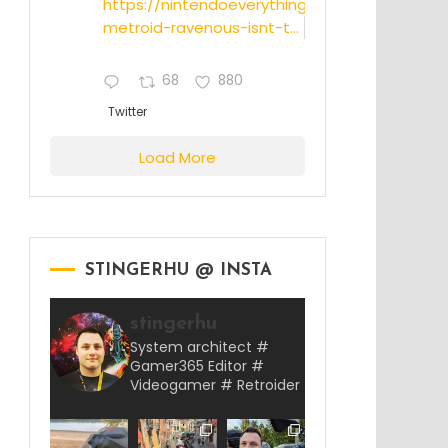
https://nintendoeverything.com/rumor-
metroid-ravenous-isnt-t...
68
880
Twitter
Load More
STINGERHU @ INSTA
stingerhu
System architect #
Gamer365 Editor #
Videogamer # Retroider