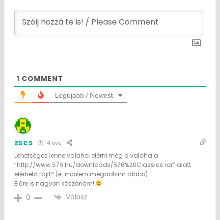
1
COMMENT
Legújabb / Newest
zscs
4 éve
Lehetséges lenne valahol elérni még a valaha a
“http://www.576.hu/downloads/576%20Classics.rar” alatt
elérhető fájlt? (e-mailem megadtam alább)
Előre is nagyon köszönöm!
Válasz
0