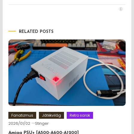
RELATED POSTS
Fanatizmus
Játékvilág
Retro sarok
2026/01/02
Stinger
Amiga PSU+ [A500-A600-A1200]