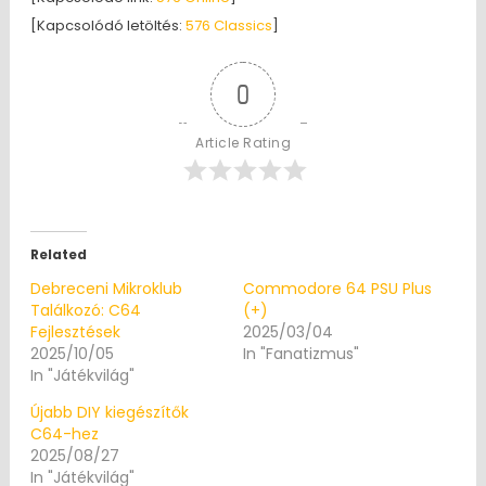
[Kapcsolódó letöltés:
576 Classics
]
0
Article Rating
Related
Debreceni Mikroklub
Commodore 64 PSU Plus
Találkozó: C64
(+)
Fejlesztések
2025/03/04
2025/10/05
In "Fanatizmus"
In "Játékvilág"
Újabb DIY kiegészítők
C64-hez
2025/08/27
In "Játékvilág"