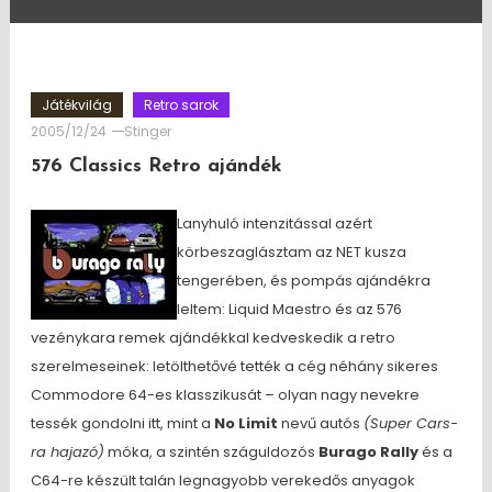
Játékvilág
Retro sarok
2005/12/24
Stinger
576 Classics Retro ajándék
Lanyhuló intenzitással azért
körbeszaglásztam az NET kusza
tengerében, és pompás ajándékra
leltem: Liquid Maestro és az 576
vezénykara remek ajándékkal kedveskedik a retro
szerelmeseinek: letölthetővé tették a cég néhány sikeres
Commodore 64-es klasszikusát – olyan nagy nevekre
tessék gondolni itt, mint a
No Limit
nevű autós
(Super Cars-
ra hajazó)
móka, a szintén száguldozós
Burago Rally
és a
C64-re készült talán legnagyobb verekedős anyagok