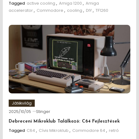
Tagged
active cooling
,
Amiga 1200
,
Amiga
accelerator
,
Commodore
,
cooling
,
DIY
,
TF1260
Játékvilág
2025/10/05
Stinger
Debreceni Mikroklub Találkozó: C64 Fejlesztések
Tagged
C64
,
Cívis Mikroklub
,
Commodore 64
,
retró