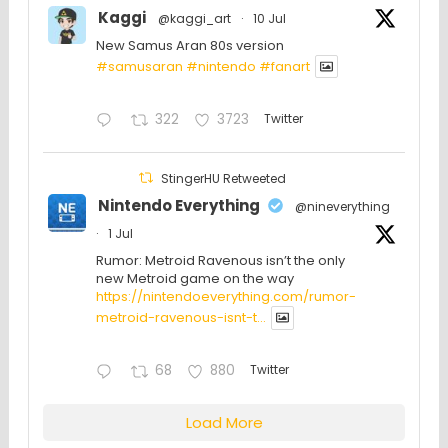
Kaggi
@kaggi_art
·
10 Jul
New Samus Aran 80s version
#samusaran
#nintendo
#fanartㅤㅤㅤㅤ
322
3723
Twitter
StingerHU Retweeted
Nintendo Everything
@nineverything
·
1 Jul
Rumor: Metroid Ravenous isn’t the only
new Metroid game on the way
https://nintendoeverything.com/rumor-
metroid-ravenous-isnt-t...
68
880
Twitter
Load More