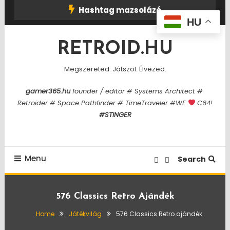
Skip
Hashtag mazsolázó
To
HU
Content
RETROID.HU
Megszereted. Játszol. Élvezed.
gamer365.hu
founder / editor # Systems Architect #
Retroider # Space Pathfinder # TimeTraveler #WE
C64!
#STINGER
Menu
Search
576 Classics Retro Ajándék
Home
Játékvilág
576 Classics Retro ajándék