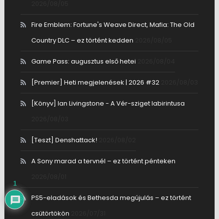
2026/08/05
Fire Emblem: Fortune's Weave Direct, Mafia: The Old
Country DLC – ez történt kedden
2026/08/05
Game Pass: augusztus első hetei
2026/08/04
[Premier] Heti megjelenések | 2026 #32
2026/08/03
[Könyv] Ian Livingstone - A Vér-sziget labirintusa
2026/08/03
[Teszt] Denshattack!
2026/08/02
A Sony marad a tervnél – ez történt pénteken
2026/08/01
1
PS5-eladások és Bethesda megújulás – ez történt
csütörtökön
2026/07/31