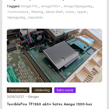
Tagged
Amiga PSU
,
Amiga PSU+
,
Amiga tápegység
,
Commodore
,
filtering
,
Mean Well
,
noise
,
ripple
,
tápegység
,
zajszűrés
Fanatizmus
Játékvilág
Retro sarok
2025/12/27
Stinger
TerribleFire TF1260 aktív hűtés Amiga 1200-hoz