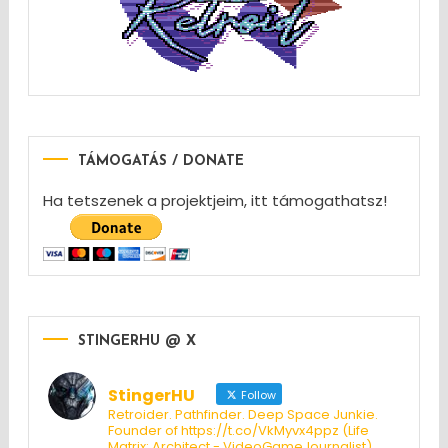
TÁMOGATÁS / DONATE
Ha tetszenek a projektjeim, itt támogathatsz!
STINGERHU @ X
StingerHU
Follow
Retroider. Pathfinder. Deep Space Junkie.
Founder of https://t.co/VkMyvx4ppz (Life
Matrix: Architect - VideoGameJournalist)