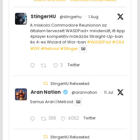
StingerHU
@stingerhu
·
1 Aug
A miskolci Commodore Reunionon az
általam tervezett WASDPad+ mindenütt, itt épp
4player kompetitív mókázás Straight-Up-ban
és 4-es Wizard of Wor-ban
#WASDPad
#C64
#DIY
#Retroid
#Stinger
3
Twitter
StingerHU Retweeted
Aran Nation
@arannation
·
11 Jul
Samus Aran | Metroid
399
4052
Twitter
StingerHU Retweeted