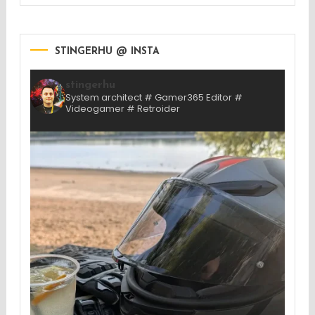
STINGERHU @ INSTA
stingerhu
System architect # Gamer365 Editor #
Videogamer # Retroider