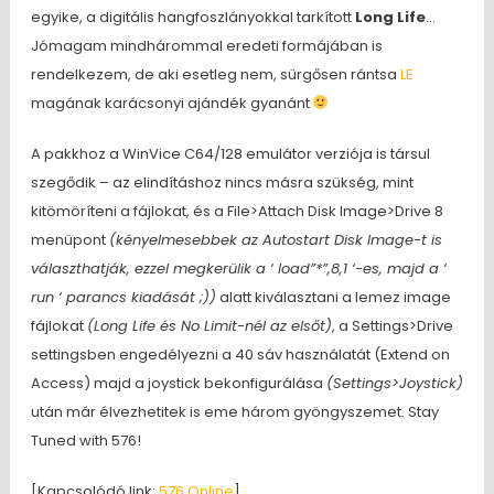
egyike, a digitális hangfoszlányokkal tarkított
Long Life
…
Jómagam mindhárommal eredeti formájában is
rendelkezem, de aki esetleg nem, sürgősen rántsa
LE
magának karácsonyi ajándék gyanánt
A pakkhoz a WinVice C64/128 emulátor verziója is társul
szegődik – az elindításhoz nincs másra szükség, mint
kitömöríteni a fájlokat, és a File>Attach Disk Image>Drive 8
menüpont
(kényelmesebbek az Autostart Disk Image-t is
választhatják, ezzel megkerülik a ‘ load”*”,8,1 ‘-es, majd a ‘
run ‘ parancs kiadását ;))
alatt kiválasztani a lemez image
fájlokat
(Long Life és No Limit-nél az elsőt)
, a Settings>Drive
settingsben engedélyezni a 40 sáv használatát (Extend on
Access) majd a joystick bekonfigurálása
(Settings>Joystick)
után már élvezhetitek is eme három gyöngyszemet. Stay
Tuned with 576!
[Kapcsolódó link:
576 Online
]