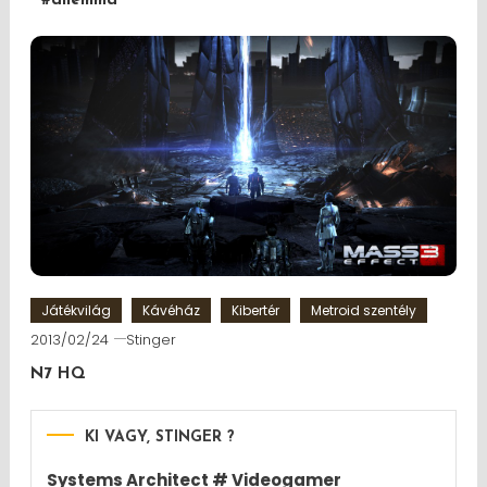
#dilemma
Játékvilág
Kávéház
Kibertér
Metroid szentély
2013/02/24
Stinger
N7 HQ
KI VAGY, STINGER ?
Systems Architect # Videogamer