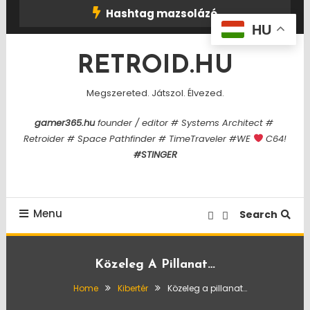
Skip
Hashtag mazsolázó
To
HU
Content
RETROID.HU
Megszereted. Játszol. Élvezed.
gamer365.hu
founder / editor # Systems Architect #
Retroider # Space Pathfinder # TimeTraveler #WE
C64!
#STINGER
Menu
Search
Közeleg A Pillanat…
Home
Kibertér
Közeleg a pillanat…