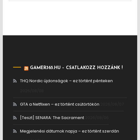
GAMER365.HU – CSATLAKOZZ HOZZÁNK !
THQ Nordic újdonságok – ez történt pénteken
2026/08/08
GTA a Netflixen – ez történt csütörtökön
2026/08/07
[Teszt] SENARA: The Sacrament
2026/08/06
Megjelenési dátumok napja – ez történt szerdán