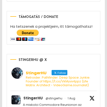
TÁMOGATÁS / DONATE
Ha tetszenek a projektjeim, itt támogathatsz!
STINGERHU @ X
StingerHU
Follow
Retroider. Pathfinder. Deep Space Junkie.
Founder of https://t.co/VkMyvx4ppz (Life
Matrix: Architect - VideoGameJournalist)
StingerHU
@stingerhu
·
1 Aug
A miskolci Commodore Reunionon az