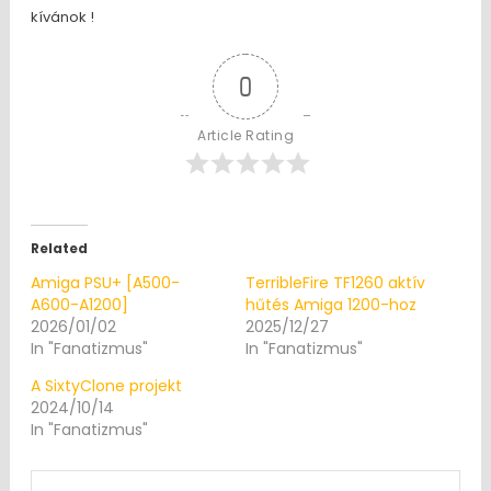
kívánok !
0
Article Rating
Related
Amiga PSU+ [A500-
TerribleFire TF1260 aktív
A600-A1200]
hűtés Amiga 1200-hoz
2026/01/02
2025/12/27
In "Fanatizmus"
In "Fanatizmus"
A SixtyClone projekt
2024/10/14
In "Fanatizmus"