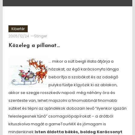
Kibertér
2005/12/24
Stinger
Közeleg a pillanat…
… mikor a sült beigli illata átjárja a
házakat, az égő karácsonyfa lángja
beborítja a szobákat és az odaégő
pulyka füstje kígyózik ki az ablakon,
akkor se szegje rosszkedv napod: még néhány óra és
szenteste van, lehet majszolni a finomabbnál finomabb
sütiket és tépni az ajándékok dobozain levő “ilyenkor igazán
feleslegesnek tűnő” csomagolópapírokat – a drótból
kituszkolva magát a gameTourMiX és jómagam is
mindenkinek
Isten áldotta békés, boldog Karácsonyt