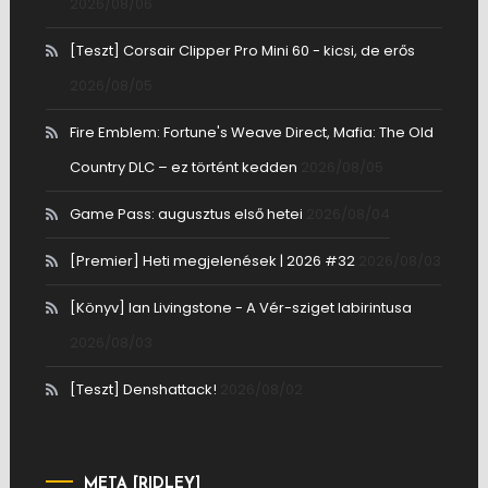
2026/08/06
[Teszt] Corsair Clipper Pro Mini 60 - kicsi, de erős
2026/08/05
Fire Emblem: Fortune's Weave Direct, Mafia: The Old
Country DLC – ez történt kedden
2026/08/05
Game Pass: augusztus első hetei
2026/08/04
[Premier] Heti megjelenések | 2026 #32
2026/08/03
[Könyv] Ian Livingstone - A Vér-sziget labirintusa
2026/08/03
[Teszt] Denshattack!
2026/08/02
META [RIDLEY]