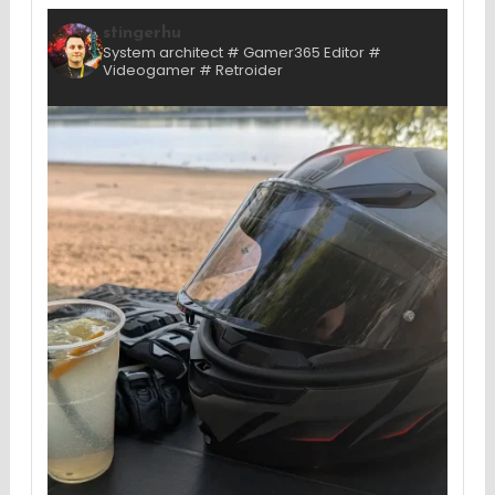
stingerhu
System architect # Gamer365 Editor #
Videogamer # Retroider