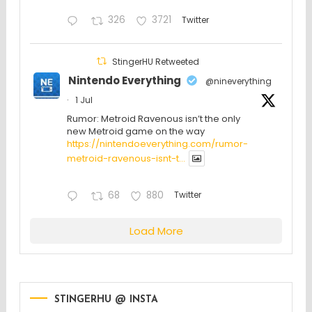
326
3721
Twitter
StingerHU Retweeted
Nintendo Everything
@nineverything
·
1 Jul
Rumor: Metroid Ravenous isn’t the only
new Metroid game on the way
https://nintendoeverything.com/rumor-
metroid-ravenous-isnt-t...
68
880
Twitter
Load More
STINGERHU @ INSTA