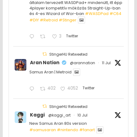
általam tervezett WASDPad+ mindenütt, itt épp
4player kompetitív mókázás Straight-Up-ban
és 4-es Wizard of Wor-ban
#WASDPad
#C64
#DIY
#Retroid
#Stinger
3
Twitter
StingerHU Retweeted
Aran Nation
@arannation
·
11 Jul
Samus Aran | Metroid
402
4052
Twitter
StingerHU Retweeted
Kaggi
@kaggi_art
·
10 Jul
New Samus Aran 80s version
#samusaran
#nintendo
#fanartㅤㅤㅤㅤ