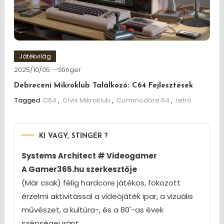
Játékvilág
2025/10/05
Stinger
Debreceni Mikroklub Találkozó: C64 Fejlesztések
Tagged
C64
,
Cívis Mikroklub
,
Commodore 64
,
retró
KI VAGY, STINGER ?
Systems Architect # Videogamer
A Gamer365.hu szerkesztője
(Már csak) félig hardcore játékos, fokozott
érzelmi aktivitással a videójáték ipar, a vizuális
művészet, a kultúra-, és a 80'-as évek
szépségei iránt.