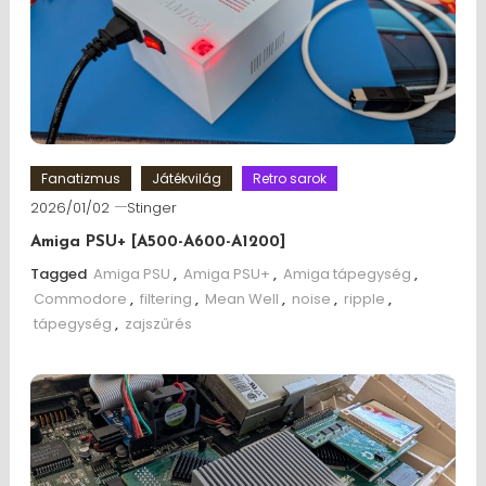
Fanatizmus
Játékvilág
Retro sarok
2026/01/02
Stinger
Amiga PSU+ [A500-A600-A1200]
Tagged
Amiga PSU
,
Amiga PSU+
,
Amiga tápegység
,
Commodore
,
filtering
,
Mean Well
,
noise
,
ripple
,
tápegység
,
zajszűrés