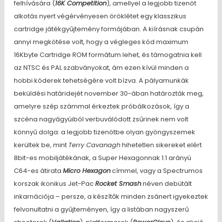
felhívására (
16K Competition
), amellyel a legjobb tizenöt
alkotás nyert végérvényesen öröklétet egy klasszikus
cartridge játékgyűjtemény formájában. A kiírásnak csupán
annyi megkötése volt, hogy a végleges kód maximum
16Kbyte Cartridge ROM formátum lehet, és támogatnia kell
az NTSC és PAL szabványokat, ám ezen kívül minden a
hobbi kóderek tehetségére volt bízva. A pályamunkák
beküldési határidejét november 30-ában határozták meg,
amelyre szép számmal érkeztek próbálkozások, így a
szcéna nagyágyúiból verbuválódott zsűrinek nem volt
könnyű dolga: a legjobb tizenötbe olyan gyöngyszemek
kerültek be, mint
Terry Cavanagh
hihetetlen sikereket elért
8bit-es mobiljátékának, a Super Hexagonnak 1:1 arányú
C64-es átirata
Micro Hexagon
címmel, vagy a Spectrumos
korszak ikonikus Jet-Pac
Rocket Smash
néven debütált
inkarnációja – persze, a készítők minden zsánert igyekeztek
felvonultatni a gyűjteményen, így a listában nagyszerű