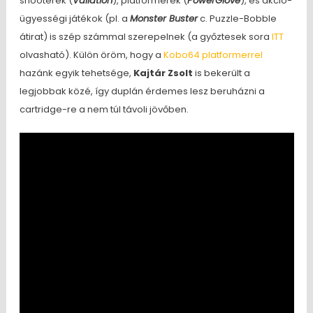
shooterek (
Vallation
), platformerek (
PowerGlove
), és akció-
ügyességi játékok (pl. a
Monster Buster
c. Puzzle-Bobble
átirat) is szép számmal szerepelnek (a győztesek sora
ITT
olvasható). Külön öröm, hogy a
Kobo64 platformerrel
hazánk egyik tehetsége,
Kajtár Zsolt
is bekerült a
legjobbak közé, így duplán érdemes lesz beruházni a
cartridge-re a nem túl távoli jövőben.