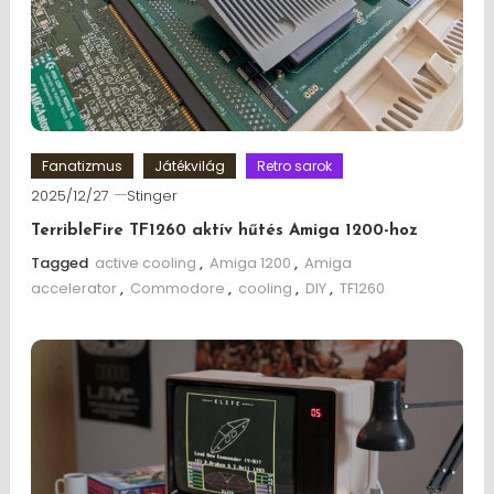
Fanatizmus
Játékvilág
Retro sarok
2025/12/27
Stinger
TerribleFire TF1260 aktív hűtés Amiga 1200-hoz
Tagged
active cooling
,
Amiga 1200
,
Amiga
accelerator
,
Commodore
,
cooling
,
DIY
,
TF1260