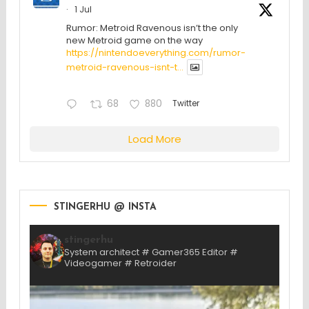
·
1 Jul
Rumor: Metroid Ravenous isn’t the only
new Metroid game on the way
https://nintendoeverything.com/rumor-
metroid-ravenous-isnt-t...
68
880
Twitter
Load More
STINGERHU @ INSTA
stingerhu
System architect # Gamer365 Editor #
Videogamer # Retroider