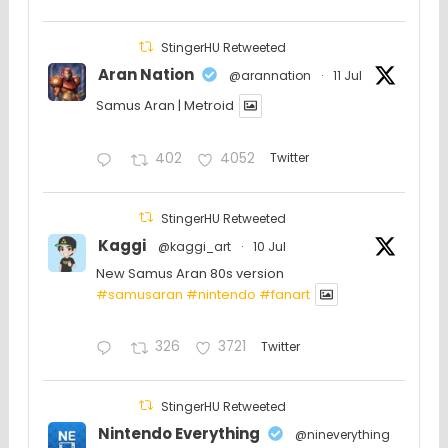
StingerHU Retweeted
Aran Nation
@arannation
·
11 Jul
Samus Aran | Metroid
402
4052
Twitter
StingerHU Retweeted
Kaggi
@kaggi_art
·
10 Jul
New Samus Aran 80s version
#samusaran
#nintendo
#fanartㅤㅤㅤㅤ
326
3721
Twitter
StingerHU Retweeted
Nintendo Everything
@nineverything