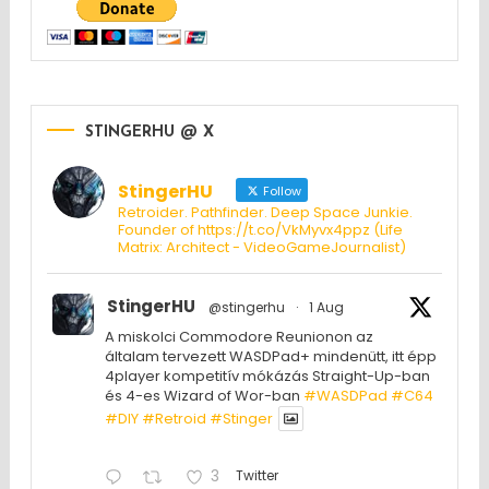
STINGERHU @ X
StingerHU
Follow
Retroider. Pathfinder. Deep Space Junkie.
Founder of https://t.co/VkMyvx4ppz (Life
Matrix: Architect - VideoGameJournalist)
StingerHU
@stingerhu
·
1 Aug
A miskolci Commodore Reunionon az
általam tervezett WASDPad+ mindenütt, itt épp
4player kompetitív mókázás Straight-Up-ban
és 4-es Wizard of Wor-ban
#WASDPad
#C64
#DIY
#Retroid
#Stinger
3
Twitter