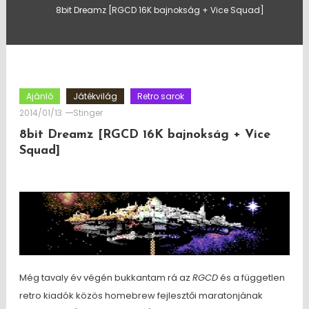
8bit Dreamz [RGCD 16K bajnokság + Vice Squad]
Ajánló
Játékvilág
Retro sarok
2014/01/13
Stinger
8bit Dreamz [RGCD 16K bajnokság + Vice
Squad]
Még tavaly év végén bukkantam rá az
RGCD
és a független
retro kiadók közös homebrew fejlesztői maratonjának