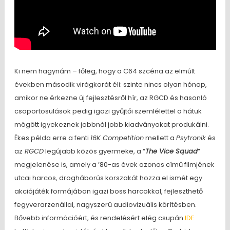
Ki nem hagynám – főleg, hogy a C64 szcéna az elmúlt
években második virágkorát éli: szinte nincs olyan hónap,
amikor ne érkezne új fejlesztésről hír, az RGCD és hasonló
csoportosulások pedig igazi gyűjtői szemlélettel a hátuk
mögött igyekeznek jobbnál jobb kiadványokat produkálni.
Ékes példa erre a fenti
16K Competition
mellett a
Psytronik
és
az
RGCD
legújabb közös gyermeke, a “
The Vice Squad
”
megjelenése is, amely a ’80-as évek azonos című filmjének
utcai harcos, drogháborús korszakát hozza el ismét egy
akciójáték formájában igazi boss harcokkal, fejleszthető
fegyverarzenállal, nagyszerű audiovizuális körítésben.
Bővebb információért, és rendelésért elég csupán
IDE