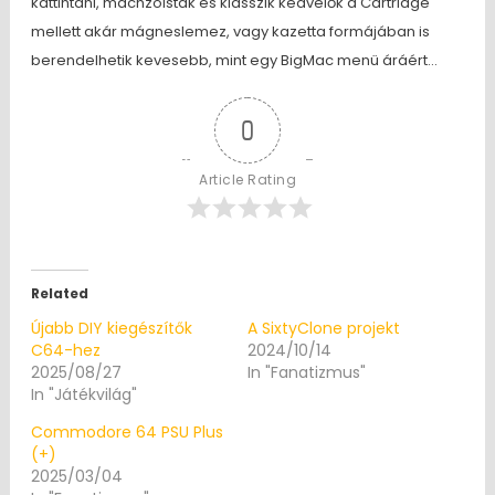
kattintani, machzoisták és klasszik kedvelők a Cartridge
mellett akár mágneslemez, vagy kazetta formájában is
berendelhetik kevesebb, mint egy BigMac menü áráért…
0
Article Rating
Related
Újabb DIY kiegészítők
A SixtyClone projekt
C64-hez
2024/10/14
2025/08/27
In "Fanatizmus"
In "Játékvilág"
Commodore 64 PSU Plus
(+)
2025/03/04