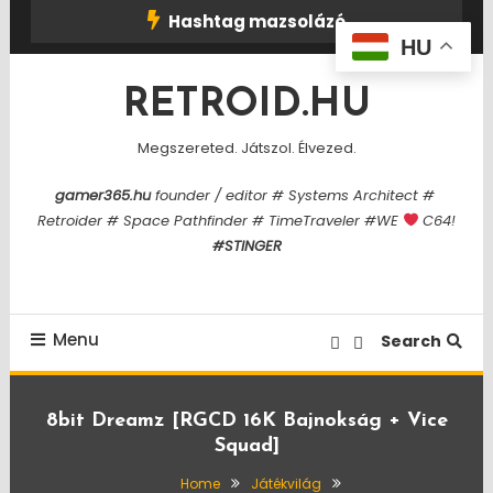
Skip
Hashtag mazsolázó
To
HU
Content
RETROID.HU
Megszereted. Játszol. Élvezed.
gamer365.hu
founder / editor # Systems Architect #
Retroider # Space Pathfinder # TimeTraveler #WE
C64!
#STINGER
Menu
Search
8bit Dreamz [RGCD 16K Bajnokság + Vice
Squad]
Home
Játékvilág