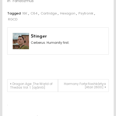
In "Fanatizmus"
Tagged
16K
,
C64
,
Cartridge
,
Hexagon
,
Psytronik
,
RGCD
Stinger
Cerberus. Humanity first.
Post
Dragon Age: The World of
Harmony Forte flashkártya
[Atari 2600]
Thedas Vol. 1. [ajánló]
navigation