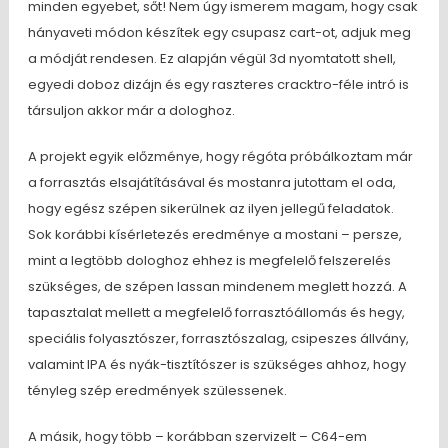
minden egyebet, sőt! Nem úgy ismerem magam, hogy csak
hányaveti módon készítek egy csupasz cart-ot, adjuk meg
a módját rendesen. Ez alapján végül 3d nyomtatott shell,
egyedi doboz dizájn és egy raszteres cracktro-féle intró is
társuljon akkor már a dologhoz.
A projekt egyik előzménye, hogy régóta próbálkoztam már
a forrasztás elsajátításával és mostanra jutottam el oda,
hogy egész szépen sikerülnek az ilyen jellegű feladatok.
Sok korábbi kísérletezés eredménye a mostani – persze,
mint a legtöbb dologhoz ehhez is megfelelő felszerelés
szükséges, de szépen lassan mindenem meglett hozzá. A
tapasztalat mellett a megfelelő forrasztóállomás és hegy,
speciális folyasztószer, forrasztószalag, csipeszes állvány,
valamint IPA és nyák-tisztítószer is szükséges ahhoz, hogy
tényleg szép eredmények szülessenek.
A másik, hogy több – korábban szervizelt – C64-em