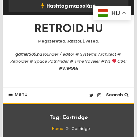
Skip
Hashtag mazsolázó
To
HU
Content
RETROID.HU
Megszereted. Játszol. Élvezed.
gamer365.hu
founder / editor # Systems Architect #
Retroider # Space Pathfinder # TimeTraveler #WE
C64!
#STINGER
Menu
Search
Tag:
Cartridge
Home
Cartridge