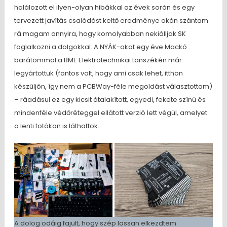
halálozott el ilyen-olyan hibákkal az évek során és egy
tervezett javítás csalódást keltő eredménye okán szántam
rá magam annyira, hogy komolyabban nekiálljak SK
foglalkozni a dolgokkal. A NYÁK-okat egy éve Mackó
barátommal a BME Elektrotechnikai tanszékén már
legyártottuk (fontos volt, hogy ami csak lehet, itthon
készüljön, így nem a PCBWay-féle megoldást választottam)
– ráadásul ez egy kicsit átalakított, egyedi, fekete színű és
mindenféle védőréteggel ellátott verzió lett végül, amelyet
a lenti fotókon is láthattok.
A dolog odáig fajult, hogy szép lassan elkezdtem