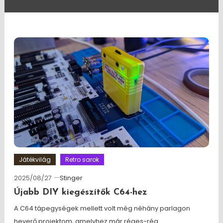
Játékvilág
Retro sarok
2025/08/27
Stinger
Újabb DIY kiegészítők C64-hez
A C64 tápegységek mellett volt még néhány parlagon
heverő projektom, amelyhez már réges-rég