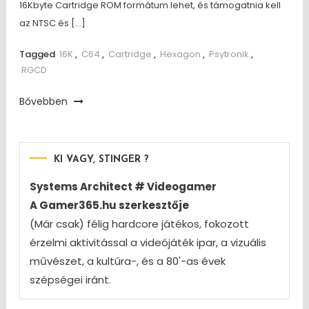
16Kbyte Cartridge ROM formátum lehet, és támogatnia kell
az NTSC és […]
Tagged
16K
,
C64
,
Cartridge
,
Hexagon
,
Psytronik
,
RGCD
Bővebben
KI VAGY, STINGER ?
Systems Architect # Videogamer
A Gamer365.hu szerkesztője
(Már csak) félig hardcore játékos, fokozott
érzelmi aktivitással a videójáték ipar, a vizuális
művészet, a kultúra-, és a 80'-as évek
szépségei iránt.