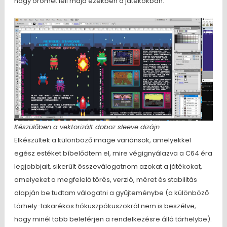
nagy örömét leli majd ezekben a játékokban.
Készülőben a vektorizált doboz sleeve dizájn
Elkészültek a különböző image variánsok, amelyekkel
egész estéket bíbelődtem el, mire végignyálazva a C64 éra
legjobbjait, sikerült összeválogatnom azokat a játékokat,
amelyeket a megfelelő törés, verzió, méret és stabilitás
alapján be tudtam válogatni a gyűjteménybe (a különböző
tárhely-takarékos hókuszpókuszokról nem is beszélve,
hogy minél több beleférjen a rendelkezésre álló tárhelybe).