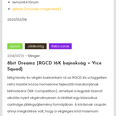
lemon64 fórum
github (msolajic magicdesk)
2023/02/06
Ajánló
Játékvilág
Retro sarok
2014/01/13
Stinger
8bit Dreamz [RGCD 16K bajnokság + Vice
Squad]
Még tavaly év végén bukkantam rá az RGCD és a független
retro kiadók közös homebrew fejlesztői maratonjának
felhívására (16K Competition), amellyel a legjobb tizenöt
alkotás nyert végérvényesen öröklétet egy klasszikus
cartridge játékgyűjtemény formájában. A kiírásnak csupán
annyi megkötése volt, hogy a végleges kód maximum