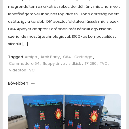
megrendeltem az alkatrészeket, de időhiány miatt nem volt
lehetőségem velük sajnos foglalkozni. Több apróság beért
azóta, így a korábbi DIY posztot folytatva, lássuk mik is ezek:
C64 4player adapter Korábban mér készült egy kisebb
széria, de most új technológiával, 100%-os kompatibilitást
sikerült […]
Tagged
Amiga
,
Árok Party
,
C64
,
Cartridge
,
Commodore 64
,
floppy drive
,
sidkick
,
TF1260
,
TVC
,
Videoton TVC
Bővebben