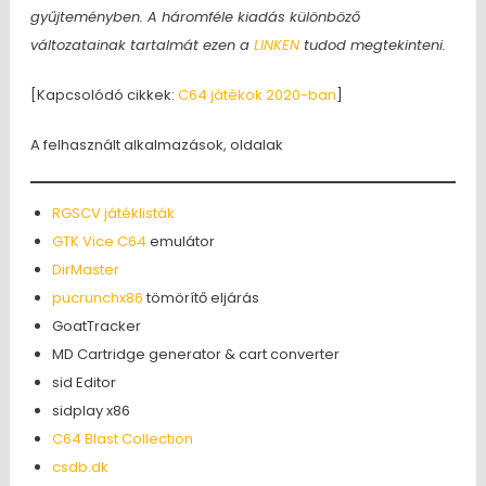
gyűjteményben. A háromféle kiadás különböző
változatainak tartalmát ezen a
LINKEN
tudod megtekinteni.
[Kapcsolódó cikkek:
C64
játékok
2020-ban
]
A felhasznált alkalmazások, oldalak
RGSCV játéklisták
GTK Vice C64
emulátor
DirMaster
pucrunchx86
tömörítő eljárás
GoatTracker
MD Cartridge generator & cart converter
sid Editor
sidplay x86
C64 Blast Collection
csdb.dk