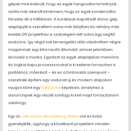
gépet mire kiderült, hogy az egyik hangcsatorna hiányzik…
azóta már sikerült kimérnem, hogy az egyik kondenzátor
fáradás áll a háttérben. A korábban kapott két donor gép
alaplapját is szerettem volna már felújítani és néhány más
kisebb DIY projekthez is szükségem lett volna egy segítő
eszközre, így végül sok tervezgetés után vásároltam végre
magamnak egy kiforrasztó állomást, amivel jelentősen
lerövidül a munka. Egyrészt az egyik alaplapban memória
és logikai kapu processzorokat is ki kellene forrasztani a
javításhoz, másrészt – és ez a fontosabb szempont –
szeretnék építeni egy vadonat új és modern alapokon
nyugvó klónt egy
SixtyClone
képében, amelyhez a
donorchipek egy részét szintúgy ki kell majd forrasztanom
valahogy.
Egy ún.
vákuumos desoldering station
nal ez kvázi
gyerekjáték, úgyhogy a következő projektem minden