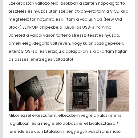
Ezeket aztán változó felállásokban a szintén napokig tartó
tesztelés és nyúzás után szépen átkonvertáltam a VICE-al a
megfelelő formátumra és kiírtam a vadiúj, NOS (New Old
Stock) EEPROM chipekbe a TL866-os USB-s írómmal.
Jöhetett a valódi vason történő stressz-teszt és nyúzda,
amely elég idegörlő volt révén, hogy különböző gépeken,
eltérő BIOS-sal és verziójú alaplapokon is ki akartam hajtani
az összes lehetséges változatot.
Mikor ezzel elkészültem, elkezdtem végre a külcsínnel is
foglalkozni és a megfelelő dobozméret kiválasztásra /
lerendelése után kitaláltam, hogy egy kívülről ráhúzható