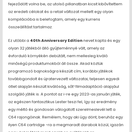
fejeződött volna be, az utolsó pillanatban kicsit kibővítettem
az eredeti célokat és a retail változat mellett egy olyan
kompilációba is belefogtam, amely egy kurrens
összeállítást tartalmaz.
Ez utóbbi a
40th Anniversary Edition
nevet kapta és egy
olyan 32 játékból álló gyűjteménnyé vált, amely az
évforduló környékén debütált, nem mellesleg kiváló
minőségű produktumokból áll össze. Akad köztük
programozó bajnokságra készült cím, korábbi játékok
továbbgondolt és újratervezett változatai, teljesen egyedi
ötlet alapján készült kiválóság, sőt! filmadaptáció alapjául
szolgáló játék is. A pontot az i-re egy 2023-as januári játék,
az egészen fantasztikus Lester teszi fel, így az eredmény
egy méltó és gondosan válogatott szerelmeslevél lett a
C64 rajongóinak. Remélem, hogy aki úgy dönt, beruház egy
ilyen C64 cartridge -ra a megmaradt darabok közül, igazán