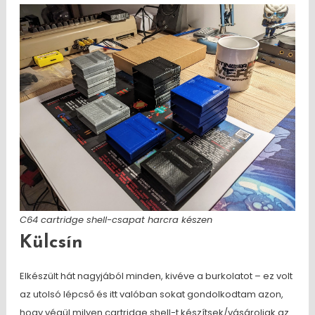
C64 cartridge shell-csapat harcra készen
Külcsín
Elkészült hát nagyjából minden, kivéve a burkolatot – ez volt
az utolsó lépcső és itt valóban sokat gondolkodtam azon,
hogy végül milyen cartridge shell-t készítsek/vásároljak az