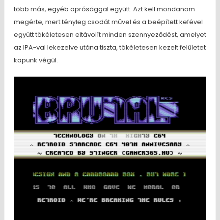
több más, egyéb aprósággal együtt. Azt kell mondanom
megérte, mert tényleg csodát művel és a beépített kefével
együtt tökéletesen eltávolít minden szennyeződést, amelyet
az IPA-val lekezelve utána tiszta, tökéletesen kezelt felületet
kapunk végül.