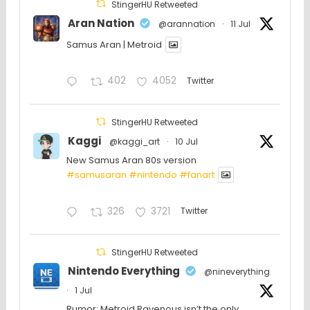
StingerHU Retweeted
Aran Nation
@arannation
·
11 Jul
Samus Aran | Metroid
402
4052
Twitter
StingerHU Retweeted
Kaggi
@kaggi_art
·
10 Jul
New Samus Aran 80s version
#samusaran
#nintendo
#fanartㅤㅤㅤㅤ
326
3721
Twitter
StingerHU Retweeted
Nintendo Everything
@nineverything
·
1 Jul
Rumor: Metroid Ravenous isn’t the only