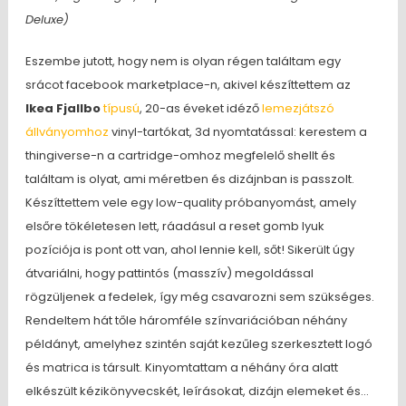
Deluxe)
Eszembe jutott, hogy nem is olyan régen találtam egy
srácot facebook marketplace-n, akivel készíttettem az
Ikea Fjallbo
típusú
, 20-as éveket idéző
lemezjátszó
állványomhoz
vinyl-tartókat, 3d nyomtatással: kerestem a
thingiverse-n a cartridge-omhoz megfelelő shellt és
találtam is olyat, ami méretben és dizájnban is passzolt.
Készíttettem vele egy low-quality próbanyomást, amely
elsőre tökéletesen lett, ráadásul a reset gomb lyuk
pozíciója is pont ott van, ahol lennie kell, sőt! Sikerült úgy
átvariálni, hogy pattintós (masszív) megoldással
rögzüljenek a fedelek, így még csavarozni sem szükséges.
Rendeltem hát tőle háromféle színvariációban néhány
példányt, amelyhez szintén saját kezűleg szerkesztett logó
és matrica is társult. Kinyomtattam a néhány óra alatt
elkészült kézikönyvecskét, leírásokat, dizájn elemeket és…