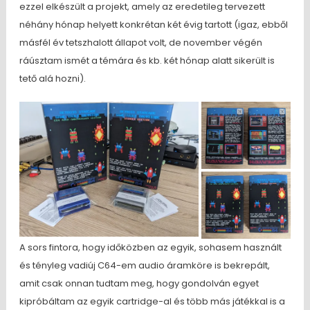
ezzel elkészült a projekt, amely az eredetileg tervezett
néhány hónap helyett konkrétan két évig tartott (igaz, ebből
másfél év tetszhalott állapot volt, de november végén
ráúsztam ismét a témára és kb. két hónap alatt sikerült is
tető alá hozni).
A sors fintora, hogy időközben az egyik, sohasem használt
és tényleg vadiúj C64-em audio áramköre is bekrepált,
amit csak onnan tudtam meg, hogy gondolván egyet
kipróbáltam az egyik cartridge-al és több más játékkal is a