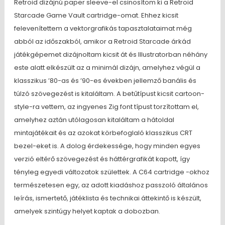
Retroid dizájnú paper sleeve-el csinosítom ki a Retroid
Starcade Game Vault cartridge-omat. Ehhez kicsit
felevenítettem a vektorgrafikás tapasztalataimat még
abból az időszakból, amikor a Retroid Starcade árkád
játékgépemet dizájnoltam kicsit át és Illustratorban néhány
este alatt elkészült az a minimál dizájn, amelyhez végül a
klasszikus ’80-as és ’90-es években jellemző banális és
túlzó szövegezést is kitaláltam. A betűtípust kicsit cartoon-
style-ra vettem, az ingyenes Zig font típust torzítottam el,
amelyhez aztán utólagosan kitaláltam a hátoldal
mintajátékait és az azokat körbefoglaló klasszikus CRT
bezel-eket is. A dolog érdekessége, hogy minden egyes
verzió eltérő szövegezést és háttérgrafikát kapott, így
tényleg egyedi változatok születtek. A C64 cartridge -okhoz
természetesen egy, az adott kiadáshoz passzoló általános
leírás, ismertető, játéklista és technikai áttekintő is készült,
amelyek szintúgy helyet kaptak a dobozban.