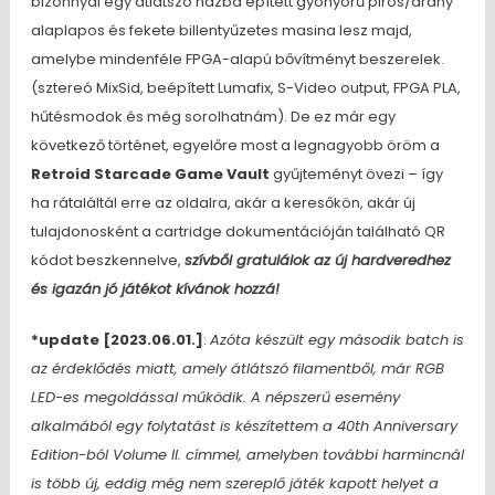
bizonnyal egy átlátszó házba épített gyönyörű piros/arany
alaplapos és fekete billentyűzetes masina lesz majd,
amelybe mindenféle FPGA-alapú bővítményt beszerelek.
(sztereó MixSid, beépített Lumafix, S-Video output, FPGA PLA,
hűtésmodok és még sorolhatnám). De ez már egy
következő történet, egyelőre most a legnagyobb öröm a
Retroid Starcade Game Vault
gyűjteményt övezi – így
ha rátaláltál erre az oldalra, akár a keresőkön, akár új
tulajdonosként a cartridge dokumentációján található QR
kódot beszkennelve,
szívből gratulálok az új hardveredhez
és igazán jó játékot kívánok hozzá!
*update [2023.06.01.]
:
Azóta készült egy második batch is
az érdeklődés miatt, amely átlátszó filamentből, már RGB
LED-es megoldással működik. A népszerű esemény
alkalmából egy folytatást is készítettem a 40th Anniversary
Edition-ból Volume II. címmel, amelyben további harmincnál
is több új, eddig még nem szereplő játék kapott helyet a