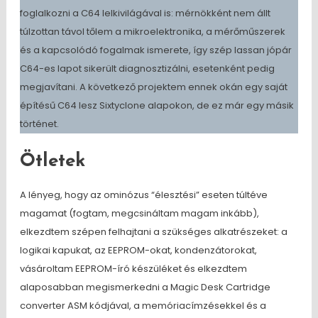
foglalkozni a C64 lelkivilágával is: mérnökként nem állt
túlzottan távol tőlem a mikroelektronika, a mérőműszerek
és a kapcsolódó fogalmak ismerete, így szép lassan jópár
C64-es lapot sikerült diagnosztizálni, esetenként pedig
megjavítani. A következő projektem ennek okán egy saját
építésű C64 lesz Sixtyclone alapokon, de ez már egy másik
történet.
Ötletek
A lényeg, hogy az ominózus “élesztési” eseten túltéve
magamat (fogtam, megcsináltam magam inkább),
elkezdtem szépen felhajtani a szükséges alkatrészeket: a
logikai kapukat, az EEPROM-okat, kondenzátorokat,
vásároltam EEPROM-író készüléket és elkezdtem
alaposabban megismerkedni a Magic Desk Cartridge
converter ASM kódjával, a memóriacímzésekkel és a