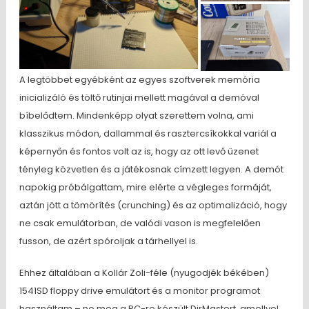
A legtöbbet egyébként az egyes szoftverek memória
inicializáló és töltő rutinjai mellett magával a demóval
bíbelődtem. Mindenképp olyat szerettem volna, ami
klasszikus módon, dallammal és rasztercsíkokkal variál a
képernyőn és fontos volt az is, hogy az ott levő üzenet
tényleg közvetlen és a játékosnak címzett legyen. A demót
napokig próbálgattam, mire elérte a végleges formáját,
aztán jött a tömörítés (crunching) és az optimalizáció, hogy
ne csak emulátorban, de valódi vason is megfelelően
fusson, de azért spóroljak a tárhellyel is.
Ehhez általában a Kollár Zoli-féle (nyugodjék békében)
1541SD floppy drive emulátort és a monitor programot
használtam – no meg a PC-re készült DirMastert, amellyel