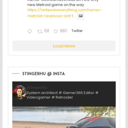
new Metroid game on the way
https://nintendoeverything.com/rumor-
metroid-ravenous-isnt-t...
68
880
Twitter
Load More
STINGERHU @ INSTA
stingerhu
System architect # Gamer365 Editor #
Videogamer # Retroider