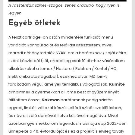
A raszterizált színes-szagos, zenés cracktro, hogy ilyen is
legyen
Egyéb ötletek
A teszt cartridge-on aztán mindenféle funkciót, menü
variációt, konfigurációt és felállást kiteszteltem. mivel
maradt néhány tartalék NYÁK-om a barátoknak / saját célra
szánt készletből (sőt, eredetileg csak 10 db-hoz vásároltam
alkatrészeket a Lomex / Hestore / Robtron / Kontel / HQ
Elektronika ötösfogatból), ezekhez olyan MD .bin-t
fordítottam végül, amelyek tematikus válogatások.
Kumite
cimbimnek a gyermekkori all-time best of gyűjteményét
állítottam össze,
Sakman
barátomnak pedig szintén
egyedi, limitált változat készült, eltérő színösszeállításban,
és névre szóló demóval illetve külsővel megáldva. Mivel
azonban gyermekkorom legendás masinája épp 2022-ben
ünnepelte a 40. évfordulóját és ez a projekt is elvileg tavaly