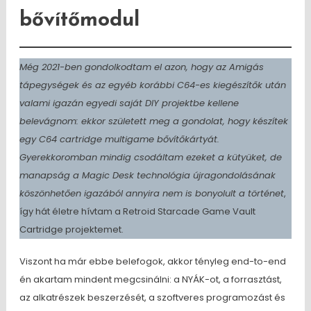
bővítőmodul
Még 2021-ben gondolkodtam el azon, hogy az Amigás
tápegységek és az egyéb korábbi C64-es kiegészítők után
valami igazán egyedi saját DIY projektbe kellene
belevágnom: ekkor született meg a gondolat, hogy készítek
egy C64 cartridge multigame bővítőkártyát.
Gyerekkoromban mindig csodáltam ezeket a kütyüket, de
manapság a Magic Desk technológia újragondolásának
köszönhetően igazából annyira nem is bonyolult a történet
,
így hát életre hívtam a Retroid Starcade Game Vault
Cartridge projektemet.
Viszont ha már ebbe belefogok, akkor tényleg end-to-end
én akartam mindent megcsinálni: a NYÁK-ot, a forrasztást,
az alkatrészek beszerzését, a szoftveres programozást és