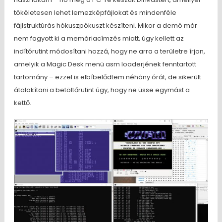
tökéletesen lehet lemezképfájlokat és mindenféle
fájlstruktúrás hókuszpókuszt készíteni. Mikor a demó már
nem fagyott ki a memóriacímzés miatt, úgy kellett az
indítórutint módosítani hozzá, hogy ne arra a területre írjon,
amelyik a Magic Desk menü asm loaderjének fenntartott
tartomány – ezzel is elbíbelődtem néhány órát, de sikerült
átalakítani a betöltőrutint úgy, hogy ne üsse egymást a
kettő.