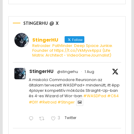
STINGERHU @ X
StingerHU
Follow
Retroider. Pathfinder. Deep Space Junkie.
Founder of https://t.co/VkMyvx4ppz (Life
Matrix: Architect - VideoGameJournalist)
StingerHU
@stingerhu
·
1 Aug
A miskolci Commodore Reunionon az
általam tervezett WASDPad+ mindenütt, itt épp
4player kompetitív mókázás Straight-Up-ban
és 4-es Wizard of Wor-ban
#WASDPad
#C64
#DIY
#Retroid
#Stinger
3
Twitter