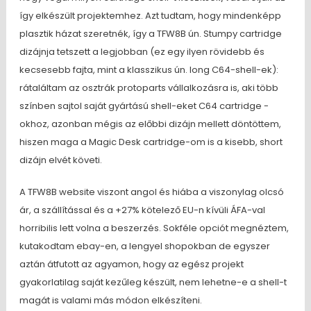
így elkészült projektemhez. Azt tudtam, hogy mindenképp
plasztik házat szeretnék, így a TFW8B ún. Stumpy cartridge
dizájnja tetszett a legjobban (ez egy ilyen rövidebb és
kecsesebb fajta, mint a klasszikus ún. long C64-shell-ek):
rátaláltam az osztrák protoparts vállalkozásra is, aki több
színben sajtol saját gyártású shell-eket C64 cartridge -
okhoz, azonban mégis az előbbi dizájn mellett döntöttem,
hiszen maga a Magic Desk cartridge-om is a kisebb, short
dizájn elvét követi.
A TFW8B website viszont angol és hiába a viszonylag olcsó
ár, a szállítással és a +27% kötelező EU-n kívüli ÁFA-val
horribilis lett volna a beszerzés. Sokféle opciót megnéztem,
kutakodtam ebay-en, a lengyel shopokban de egyszer
aztán átfutott az agyamon, hogy az egész projekt
gyakorlatilag saját kezűleg készült, nem lehetne-e a shell-t
magát is valami más módon elkészíteni.