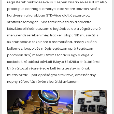
regiszterek működésével is. Szépen lassan elkészült az első
prototípus cartridge, amellyel elkezdtem tesztelni valódi
hardveren a korábban GTK-Vice alatt összerakott
szoftvercsomagot – visszatekintve talán a cracktro
készítéssel kísérleteztem a legtöbbet, de a végső verzió
menürendszerében még tracker-alapú SID muzsikát is
sikerült beszuszakolnom a memóriába, amely kellően
kellemes, loopolt és mégis egészen apró (egészen
pontosan 3kb) méretű. Száz szónak is egy a vége: a
socketelt, ráadásul bővített 1Mbyte (8x128kb) háttértárral
bíró változat végre életre kelt és a tesztek is jónak
mutatkoztak – pár apróságtól eltekintve, amit néhány
napnyi ráfordítás révén sikerült kijavítanom.