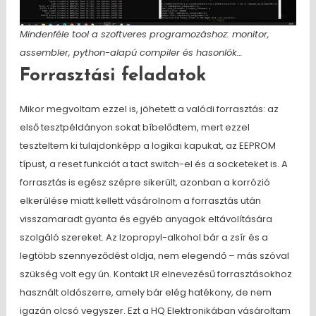
Mindenféle tool a szoftveres programozáshoz: monitor,
assembler, python-alapú compiler és hasonlók…
Forrasztási feladatok
Mikor megvoltam ezzel is, jöhetett a valódi forrasztás: az
első tesztpéldányon sokat bíbelődtem, mert ezzel
teszteltem ki tulajdonképp a logikai kapukat, az EEPROM
típust, a reset funkciót a tact switch-el és a socketeket is. A
forrasztás is egész szépre sikerült, azonban a korrózió
elkerülése miatt kellett vásárolnom a forrasztás után
visszamaradt gyanta és egyéb anyagok eltávolítására
szolgáló szereket. Az Izopropyl-alkohol bár a zsír és a
legtöbb szennyeződést oldja, nem elegendő – más szóval
szükség volt egy ún. Kontakt LR elnevezésű forrasztásokhoz
használt oldószerre, amely bár elég hatékony, de nem
igazán olcsó vegyszer. Ezt a HQ Elektronikában vásároltam