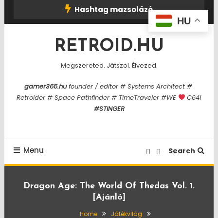
Skip
Hashtag mazsolázó
To
HU
Content
RETROID.HU
Megszereted. Játszol. Élvezed.
gamer365.hu
founder / editor # Systems Architect #
Retroider # Space Pathfinder # TimeTraveler #WE
C64!
#STINGER
Menu
Search
Dragon Age: The World Of Thedas Vol. 1.
[ajánló]
Home
Játékvilág