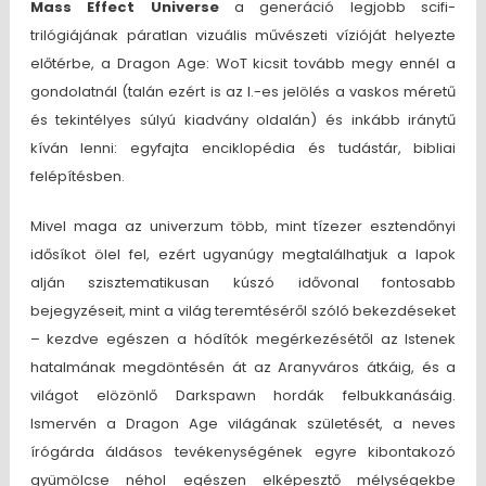
Mass Effect Universe
a generáció legjobb scifi-
trilógiájának páratlan vizuális művészeti vízióját helyezte
előtérbe, a Dragon Age: WoT kicsit tovább megy ennél a
gondolatnál (talán ezért is az I.-es jelölés a vaskos méretű
és tekintélyes súlyú kiadvány oldalán) és inkább iránytű
kíván lenni: egyfajta enciklopédia és tudástár, bibliai
felépítésben.
Mivel maga az univerzum több, mint tízezer esztendőnyi
idősíkot ölel fel, ezért ugyanúgy megtalálhatjuk a lapok
alján szisztematikusan kúszó idővonal fontosabb
bejegyzéseit, mint a világ teremtéséről szóló bekezdéseket
– kezdve egészen a hódítók megérkezésétől az Istenek
hatalmának megdöntésén át az Aranyváros átkáig, és a
világot elözönlő Darkspawn hordák felbukkanásáig.
Ismervén a Dragon Age világának születését, a neves
írógárda áldásos tevékenységének egyre kibontakozó
gyümölcse néhol egészen elképesztő mélységekbe