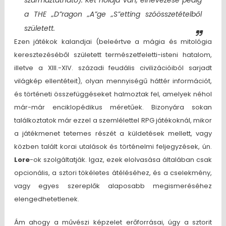
származtatható). Két holdja van, elnevezése pedig
a
THE „D”ragon „A”ge „S”etting
szóösszetételből
született.
Ezen játékok kalandjai (beleértve a mágia és mitológia
keresztezéséből született természetfeletti-isteni hatalom,
illetve a XIII.-XIV. századi feudális civilizációiból sarjadt
világkép ellentéteit), olyan mennyiségű háttér információt,
és történeti összefüggéseket halmoztak fel, amelyek néhol
már-már enciklopédikus méretűek. Bizonyára sokan
találkoztatok már ezzel a szemlélettel RPG játékoknál, mikor
a játékmenet tetemes részét a küldetések mellett, vagy
közben talált korai utalások és történelmi feljegyzések, ún.
Lore
-ok szolgáltatják. Igaz, ezek elolvasása általában csak
opcionális, a sztori tökéletes átéléséhez, és a cselekmény,
vagy egyes szereplők alaposabb megismeréséhez
elengedhetetlenek.
Ám ahogy a művészi képzelet erőforrásai, úgy a sztorit