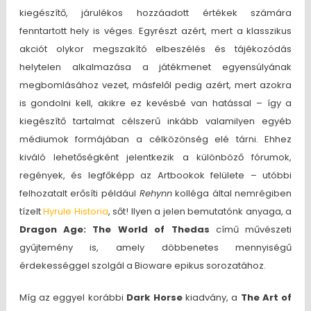
kiegészítő, járulékos hozzáadott értékek számára
fenntartott hely is véges. Egyrészt azért, mert a klasszikus
akciót olykor megszakító elbeszélés és tájékozódás
helytelen alkalmazása a játékmenet egyensúlyának
megbomlásához vezet, másfelől pedig azért, mert azokra
is gondolni kell, akikre ez kevésbé van hatással – így a
kiegészítő tartalmat célszerű inkább valamilyen egyéb
médiumok formájában a célközönség elé tárni. Ehhez
kiváló lehetőségként jelentkezik a különböző fórumok,
regények, és legfőképp az Artbookok felülete – utóbbi
felhozatalt erősíti például
Rehynn
kolléga által nemrégiben
tízelt
Hyrule Historia
, sőt! Ilyen a jelen bemutatónk anyaga, a
Dragon Age: The World of Thedas
című művészeti
gyűjtemény is, amely döbbenetes mennyiségű
érdekességgel szolgál a Bioware epikus sorozatához.
Míg az eggyel korábbi
Dark Horse
kiadvány, a
The Art of