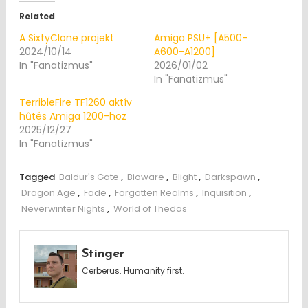
Related
A SixtyClone projekt
Amiga PSU+ [A500-
2024/10/14
A600-A1200]
In "Fanatizmus"
2026/01/02
In "Fanatizmus"
TerribleFire TF1260 aktív
hűtés Amiga 1200-hoz
2025/12/27
In "Fanatizmus"
Tagged
Baldur's Gate
,
Bioware
,
Blight
,
Darkspawn
,
Dragon Age
,
Fade
,
Forgotten Realms
,
Inquisition
,
Neverwinter Nights
,
World of Thedas
Stinger
Cerberus. Humanity first.