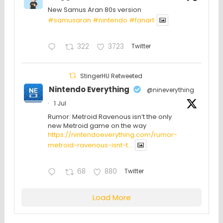
New Samus Aran 80s version
#samusaran
#nintendo
#fanartㅤㅤㅤㅤ
322
3723
Twitter
StingerHU Retweeted
Nintendo Everything
@nineverything
·
1 Jul
Rumor: Metroid Ravenous isn’t the only
new Metroid game on the way
https://nintendoeverything.com/rumor-
metroid-ravenous-isnt-t...
68
880
Twitter
Load More