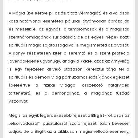
A Mágia (beleértve pl. az ősi tiltott Vérmágiát) és a vallások
közti határvonal ellentétes pólusai látványosan ábrázolják
és mesélik el az egyház, a templomosok és a mágusok
szentháromságának súrlódásait, de az egyes népek közti
spirituális mágia sajátosságaival is megismerteti az olvasót.
A könyv részletesen kitér a Teremtő és a szent prófécia
jövendöléseire ugyanúgy, ahogy a
Fade
, azaz az Árnyvilág
is egy fejezeten átívelő utazáson keresztül tárja fel a
spirituális és démoni világ párhuzamos idősíkjának egészét
(beleértve a fizikai világgal összekötő határvidék
történetét), és a démonokhoz, a mágiához fűződő
viszonyát.
Mégis, az egyik legérdekesebb fejezet a
Blight
-ról, azaz az
„elsorvadásról”, pusztulásról szóló fejezet: talán kevesen
tudják, de a Blight az a ciklikusan megismétlődő esemény,