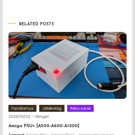
RELATED POSTS
Fanatizmus
Játékvilág
Retro sarok
2026/01/02
Stinger
Amiga PSU+ [A500-A600-A1200]
Tagged
Amiga PSU
,
Amiga PSU+
,
Amiga tápegység
,