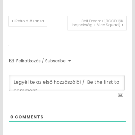
Post
iRetroid #zanza
8bit Dreamz [RGCD 16K
bajnokság + Vice Squad]
navigation
Feliratkozás / Subscribe
0
COMMENTS