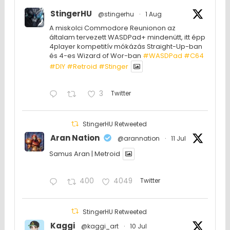
StingerHU
@stingerhu
·
1 Aug
A miskolci Commodore Reunionon az
általam tervezett WASDPad+ mindenütt, itt épp
4player kompetitív mókázás Straight-Up-ban
és 4-es Wizard of Wor-ban
#WASDPad
#C64
#DIY
#Retroid
#Stinger
3
Twitter
StingerHU Retweeted
Aran Nation
@arannation
·
11 Jul
Samus Aran | Metroid
400
4049
Twitter
StingerHU Retweeted
Kaggi
@kaggi_art
·
10 Jul