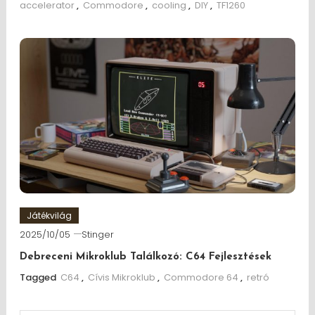
accelerator
,
Commodore
,
cooling
,
DIY
,
TF1260
Játékvilág
2025/10/05
Stinger
Debreceni Mikroklub Találkozó: C64 Fejlesztések
Tagged
C64
,
Cívis Mikroklub
,
Commodore 64
,
retró