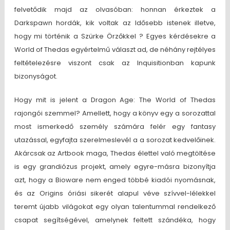
felvetődik majd az olvasóban: honnan érkeztek a
Darkspawn hordák, kik voltak az Idősebb istenek illetve,
hogy mi történik a Szürke Örzőkkel ? Egyes kérdésekre a
World of Thedas egyértelmű választ ad, de néhány rejtélyes
feltételezésre viszont csak az Inquisitionban kapunk
bizonyságot.
Hogy mit is jelent a Dragon Age: The World of Thedas
rajongói szemmel? Amellett, hogy a könyv egy a sorozattal
most ismerkedő személy számára felér egy fantasy
utazással, egyfajta szerelmeslevél a a sorozat kedvelőinek.
Akárcsak az Artbook maga, Thedas élettel való megtöltése
is egy grandiózus projekt, amely egyre-másra bizonyítja
azt, hogy a Bioware nem enged többé kiadói nyomásnak,
és az Origins óriási sikerét alapul véve szívvel-lélekkel
teremt újabb világokat egy olyan talentummal rendelkező
csapat segítségével, amelynek feltett szándéka, hogy