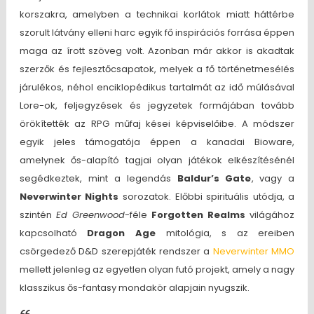
korszakra, amelyben a technikai korlátok miatt háttérbe
szorult látvány elleni harc egyik fő inspirációs forrása éppen
maga az írott szöveg volt. Azonban már akkor is akadtak
szerzők és fejlesztőcsapatok, melyek a fő történetmesélés
járulékos, néhol enciklopédikus tartalmát az idő múlásával
Lore-ok, feljegyzések és jegyzetek formájában tovább
örökítették az RPG műfaj kései képviselőibe. A módszer
egyik jeles támogatója éppen a kanadai Bioware,
amelynek ős-alapító tagjai olyan játékok elkészítésénél
segédkeztek, mint a legendás
Baldur’s Gate
, vagy a
Neverwinter Nights
sorozatok. Előbbi spirituális utódja, a
szintén
Ed Greenwood
-féle
Forgotten Realms
világához
kapcsolható
Dragon Age
mitológia, s az ereiben
csörgedező D&D szerepjáték rendszer a
Neverwinter MMO
mellett jelenleg az egyetlen olyan futó projekt, amely a nagy
klasszikus ős-fantasy mondakör alapjain nyugszik.