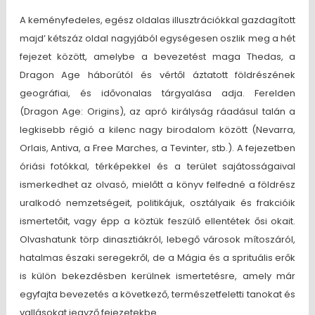
A keményfedeles, egész oldalas illusztrációkkal gazdagított
majd’ kétszáz oldal nagyjából egységesen oszlik meg a hét
fejezet között, amelybe a bevezetést maga Thedas, a
Dragon Age háborútól és vértől áztatott földrészének
geográfiai, és idővonalas tárgyalása adja. Ferelden
(Dragon Age: Origins), az apró királyság ráadásul talán a
legkisebb régió a kilenc nagy birodalom között (Nevarra,
Orlais, Antiva, a Free Marches, a Tevinter, stb.). A fejezetben
óriási fotókkal, térképekkel és a terület sajátosságaival
ismerkedhet az olvasó, mielőtt a könyv felfedné a földrész
uralkodó nemzetségeit, politikájuk, osztályaik és frakcióik
ismertetőit, vagy épp a köztük feszülő ellentétek ősi okait.
Olvashatunk törp dinasztiákról, lebegő városok mítoszáról,
hatalmas északi seregekről, de a Mágia és a sprituális erők
is külön bekezdésben kerülnek ismertetésre, amely már
egyfajta bevezetés a következő, természetfeletti tanokat és
vallásokat jegyző fejezetekbe.