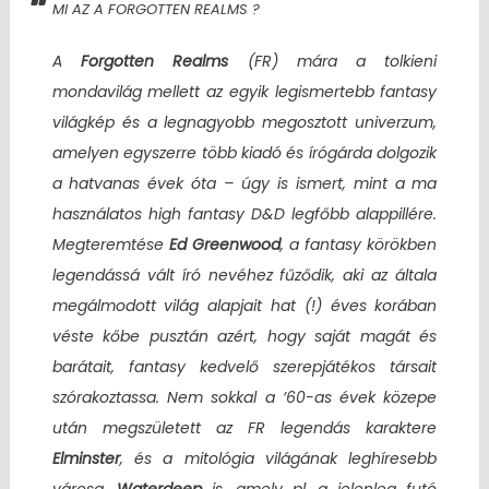
MI AZ A FORGOTTEN REALMS ?
A
Forgotten Realms
(FR) mára a tolkieni
mondavilág mellett az egyik legismertebb fantasy
világkép és a legnagyobb megosztott univerzum,
amelyen egyszerre több kiadó és írógárda dolgozik
a hatvanas évek óta – úgy is ismert, mint a ma
használatos high fantasy D&D legfőbb alappillére.
Megteremtése
Ed Greenwood
, a fantasy körökben
legendássá vált író nevéhez fűződik, aki az általa
megálmodott világ alapjait hat (!) éves korában
véste kőbe pusztán azért, hogy saját magát és
barátait, fantasy kedvelő szerepjátékos társait
szórakoztassa. Nem sokkal a ’60-as évek közepe
után megszületett az FR legendás karaktere
Elminster
, és a mitológia világának leghíresebb