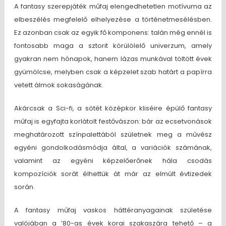
A fantasy szerepjáték műfaj elengedhetetlen motívuma az
elbeszélés megfelelő elhelyezése a történetmesélésben.
Ez azonban csak az egyik fő komponens: talán még ennél is
fontosabb maga a sztorit körülölelő univerzum, amely
gyakran nem hónapok, hanem lázas munkával töltött évek
gyümölcse, melyben csak a képzelet szab határt a papírra
vetett álmok sokaságának.
Akárcsak a Sci-fi, a sötét középkor kliséire épülő fantasy
műfaj is egyfajta korlátolt festővászon: bár az ecsetvonások
meghatározott színpalettából születnek meg a művész
egyéni gondolkodásmódja által, a variációk számának,
valamint az egyéni képzelőerőnek hála csodás
kompozíciók sorát élhettük át már az elmúlt évtizedek
során.
A fantasy műfaj vaskos háttéranyagainak születése
valójában a ’80-as évek korai szakaszára tehető – a