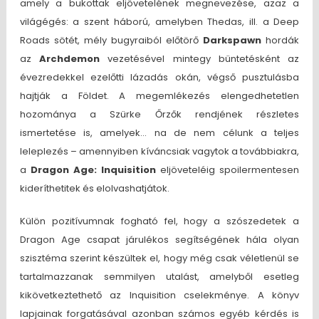
amely a bukottak eljövetelének megnevezése, azaz a
világégés: a szent háború, amelyben Thedas, ill. a Deep
Roads sötét, mély bugyraiból előtörő
Darkspawn
hordák
az
Archdemon
vezetésével mintegy büntetésként az
évezredekkel ezelőtti lázadás okán, végső pusztulásba
hajtják a Földet. A megemlékezés elengedhetetlen
hozománya a Szürke Őrzők rendjének részletes
ismertetése is, amelyek… na de nem célunk a teljes
leleplezés – amennyiben kíváncsiak vagytok a továbbiakra,
a
Dragon Age: Inquisition
eljöveteléig spoilermentesen
kideríthetitek és elolvashatjátok.
Külön pozitívumnak fogható fel, hogy a szószedetek a
Dragon Age csapat járulékos segítségének hála olyan
szisztéma szerint készültek el, hogy még csak véletlenül se
tartalmazzanak semmilyen utalást, amelyből esetleg
kikövetkeztethető az Inquisition cselekménye. A könyv
lapjainak forgatásával azonban számos egyéb kérdés is