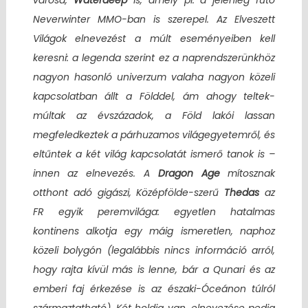
városa,
Waterdeep
is, amely pl. a jelenleg futó
Neverwinter MMO-ban is szerepel. Az Elveszett
Világok elnevezést a múlt eseményeiben kell
keresni: a legenda szerint ez a naprendszerünkhöz
nagyon hasonló univerzum valaha nagyon közeli
kapcsolatban állt a Földdel, ám ahogy teltek-
múltak az évszázadok, a Föld lakói lassan
megfeledkeztek a párhuzamos világegyetemről, és
eltűntek a két világ kapcsolatát ismerő tanok is –
innen az elnevezés. A
Dragon Age
mítosznak
otthont adó gigászi, Középfölde-szerű
Thedas
az
FR egyik peremvilága: egyetlen hatalmas
kontinens alkotja egy máig ismeretlen, naphoz
közeli bolygón (legalábbis nincs információ arról,
hogy rajta kívül más is lenne, bár a Qunari és az
emberi faj érkezése is az északi-Óceánon túlról