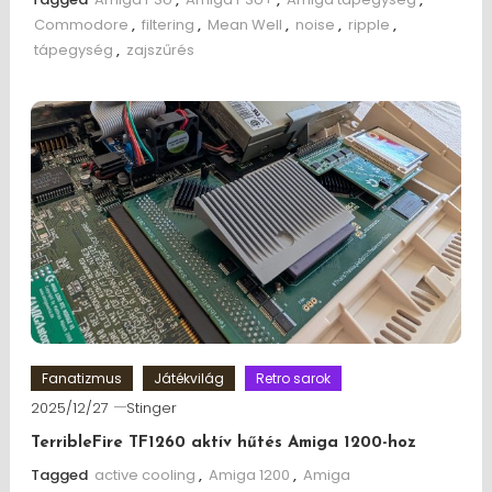
Commodore
,
filtering
,
Mean Well
,
noise
,
ripple
,
tápegység
,
zajszűrés
Fanatizmus
Játékvilág
Retro sarok
2025/12/27
Stinger
TerribleFire TF1260 aktív hűtés Amiga 1200-hoz
Tagged
active cooling
,
Amiga 1200
,
Amiga