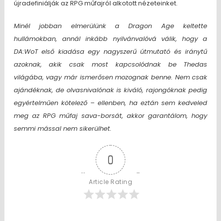
újradefiniálják az RPG műfajról alkotott nézeteinket.
Minél jobban elmerülünk a Dragon Age keltette
hullámokban, annál inkább nyilvánvalóvá válik, hogy a
DA:WoT első kiadása egy nagyszerű útmutató és iránytű
azoknak, akik csak most kapcsolódnak be Thedas
világába, vagy már ismerősen mozognak benne. Nem csak
ajándéknak, de olvasnivalónak is kiváló, rajongóknak pedig
egyértelműen kötelező – ellenben, ha eztán sem kedveled
meg az RPG műfaj sava-borsát, akkor garantálom, hogy
semmi mással nem sikerülhet.
0
Article Rating