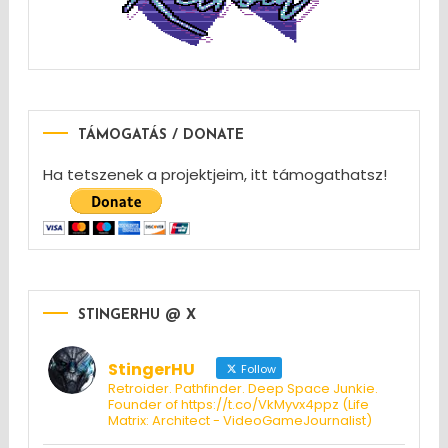
TÁMOGATÁS / DONATE
Ha tetszenek a projektjeim, itt támogathatsz!
STINGERHU @ X
StingerHU
Follow
Retroider. Pathfinder. Deep Space Junkie.
Founder of https://t.co/VkMyvx4ppz (Life
Matrix: Architect - VideoGameJournalist)