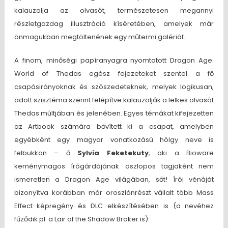
kalauzolja az olvasót, természetesen megannyi
részletgazdag illusztráció kíséretében, amelyek már
önmagukban megtöltenének egy műtermi galériát.
A finom, minőségi papíranyagra nyomtatott Dragon Age:
World of Thedas egész fejezeteket szentel a fő
csapásirányoknak és szószedeteknek, melyek logikusan,
adott szisztéma szerint felépítve kalauzolják a lelkes olvasót
Thedas múltjában és jelenében. Egyes témákat kifejezetten
az Artbook számára bővített ki a csapat, amelyben
egyébként egy magyar vonatkozású hölgy neve is
felbukkan – ő
Sylvia Feketekuty
, aki a Bioware
keménymagos írógárdájának oszlopos tagjaként nem
ismeretlen a Dragon Age világában, sőt! Írói vénáját
bizonyítva korábban már oroszlánrészt vállalt több Mass
Effect képregény és DLC elkészítésében is (a nevéhez
fűződik pl. a Lair of the Shadow Broker is).