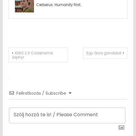
Cerberus. Humanity first.
Post
X360 2.0 Codename:
Egy árva gondolat
Zephyr
navigation
Feliratkozás / Subscribe