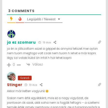
3
COMMENTS
Legújabb / Newest
ja ez szomoru
19 éve
ja én is játszottam ezzel a géppel és annyira tetszet mer oylan
nem tuom megfogo volt csak nem tuom h lehet e már kapni.
légy szi valaki kükd ön infot h hol lehet kapni
Válasz
0
Szerző
Stinger
19 éve
Akkor már ketten vagyunk
Sokan nem értik egyébként, mire ez a nagy vigyázat, de
pontosan ők azok, akik soha nem is fogják felfogni – a szellemi
termék érték amely nemhogy a konzolról, de a tulajdonosáról is