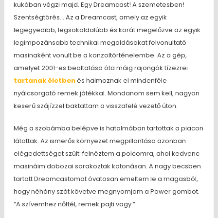
kukában végzi majd. Egy Dreamcast! A szemetesben!
Szentségtörés… Az a Dreamcast, amely az egyik
legegyedibb, legsokoldalúbb és korát megelőzve az egyik
legimpozánsabb technikai megoldásokat felvonultató
masinaként vonult be a konzoltörténelembe. Az a gép,
amelyet 2001-es bealtatása óta máig rajongók tízezrei
tartanak életben
és halmoznak el mindenféle
nyálcsorgató remek játékkal. Mondanom sem kell, nagyon
keserű szájízzel baktattam a visszafelé vezető úton.
Még a szobámba belépve is hatalmában tartottak a piacon
látottak. Az ismerős környezet megpillantása azonban
elégedettséget szült: felnéztem a polcomra, ahol kedvenc
masináim dobozai sorakoztak katonásan. A nagy becsben
tartott Dreamcastomat óvatosan emeltem le a magasból,
hogy néhány szót követve megnyomjam a Power gombot.
“A szívemhez nőttél, remek pajti vagy.”