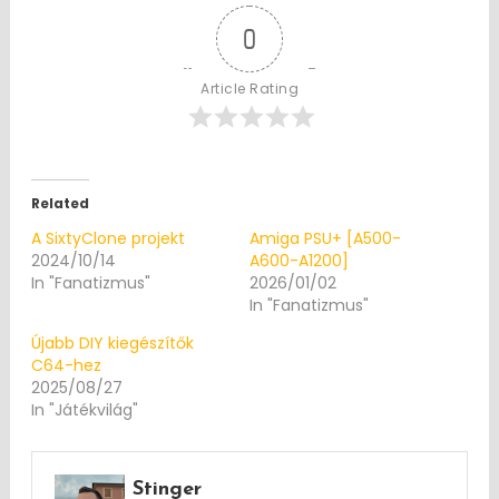
0
Article Rating
Related
A SixtyClone projekt
Amiga PSU+ [A500-
2024/10/14
A600-A1200]
In "Fanatizmus"
2026/01/02
In "Fanatizmus"
Újabb DIY kiegészítők
C64-hez
2025/08/27
In "Játékvilág"
Stinger