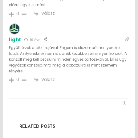
elárul egyet, s mást.
Válasz
0
light
19 éve
Együtt érzek a cikk írojával. Engem is elszomorít ha ilyeneket
látok. Az ilyeneknek nem is adnék kezükbe semmilyen konzolt. A
konzolt meg kell becsülni minden egyes tartozékával. Én is ugy
vigyázok konzoljaimra még a dobozukra is mint szemem
fényére.
Válasz
0
RELATED POSTS