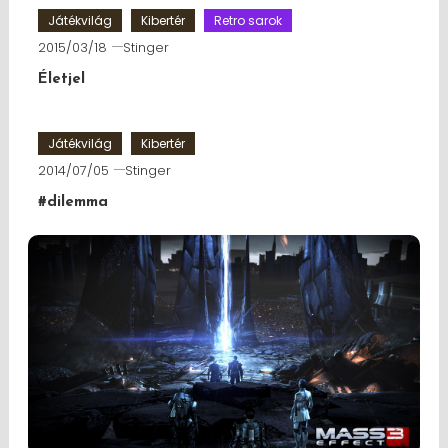
Játékvilág
Kibertér
Retro sarok
2015/03/18
Stinger
Életjel
Játékvilág
Kibertér
2014/07/05
Stinger
#dilemma