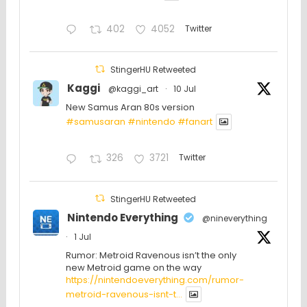
402
4052
Twitter
StingerHU Retweeted
Kaggi
@kaggi_art
·
10 Jul
New Samus Aran 80s version
#samusaran
#nintendo
#fanartㅤㅤㅤㅤ
326
3721
Twitter
StingerHU Retweeted
Nintendo Everything
@nineverything
·
1 Jul
Rumor: Metroid Ravenous isn’t the only
new Metroid game on the way
https://nintendoeverything.com/rumor-
metroid-ravenous-isnt-t...