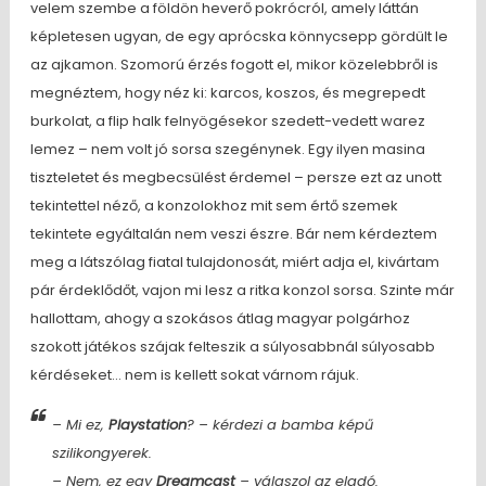
velem szembe a földön heverő pokrócról, amely láttán
képletesen ugyan, de egy aprócska könnycsepp gördült le
az ajkamon. Szomorú érzés fogott el, mikor közelebbről is
megnéztem, hogy néz ki: karcos, koszos, és megrepedt
burkolat, a flip halk felnyögésekor szedett-vedett warez
lemez – nem volt jó sorsa szegénynek. Egy ilyen masina
tiszteletet és megbecsülést érdemel – persze ezt az unott
tekintettel néző, a konzolokhoz mit sem értő szemek
tekintete egyáltalán nem veszi észre. Bár nem kérdeztem
meg a látszólag fiatal tulajdonosát, miért adja el, kivártam
pár érdeklődőt, vajon mi lesz a ritka konzol sorsa. Szinte már
hallottam, ahogy a szokásos átlag magyar polgárhoz
szokott játékos szájak felteszik a súlyosabbnál súlyosabb
kérdéseket… nem is kellett sokat várnom rájuk.
– Mi ez,
Playstation
? – kérdezi a bamba képű
szilikongyerek.
– Nem, ez egy
Dreamcast
– válaszol az eladó.