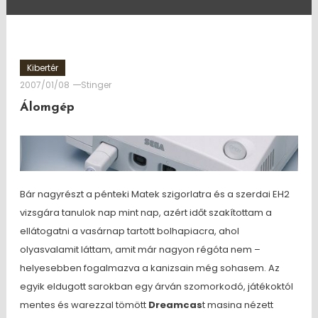
Kibertér
2007/01/08
Stinger
Álomgép
Bár nagyrészt a pénteki Matek szigorlatra és a szerdai EH2
vizsgára tanulok nap mint nap, azért időt szakítottam a
ellátogatni a vasárnap tartott bolhapiacra, ahol
olyasvalamit láttam, amit már nagyon régóta nem –
helyesebben fogalmazva a kanizsain még sohasem. Az
egyik eldugott sarokban egy árván szomorkodó, játékoktól
mentes és warezzal tömött
Dreamcas
t masina nézett