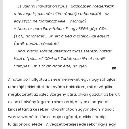
– Ez valami Playstation típus? (időközben megérkezik
a haverja is, aki már előre ráncolja a homlokát… ez
egy sz@r, ne foglalkozz vele – mondja)
– Nem, ez nem Playstation. Ez egy SEGA gép. CD-s
(sic!), háromdés… 6k-ért a tied a játékokkal együtt
(amik persze másoltak).
– Aha, biztos. Másolt játékokat tudsz szerezni hozzá?
Viszi a “péeses” CD-ket? Tudok vele filmet nézni?
Chippes? 3k-t talán adok érte, ha igen.
A háttérből hallgatva az eseményeket, egy nagy sóhajtás
után fájó tekintettel, de tovább baktattam, mikor végülis
megköttetett az üzlet. Szegény pára, olyan gazdához került,
akinek halvány fogalma sincs arról, milyen elhagyatott
kincset tart a kezében. Gyaníthatóan ugyanolyan másolt
warez szeméttel tömik majd a gépet, amikkel eddigi
tulajdonosa etette… A végzet beteljesedésekor úgyis egy