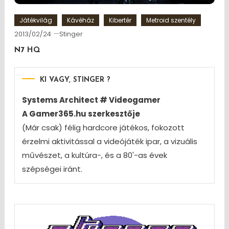
Játékvilág
Kávéház
Kibertér
Metroid szentély
2013/02/24
Stinger
N7 HQ
KI VAGY, STINGER ?
Systems Architect # Videogamer
A Gamer365.hu szerkesztője
(Már csak) félig hardcore játékos, fokozott
érzelmi aktivitással a videójáték ipar, a vizuális
művészet, a kultúra-, és a 80'-as évek
szépségei iránt.