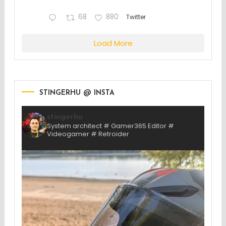
68
880
Twitter
Load More
STINGERHU @ INSTA
stingerhu
System architect # Gamer365 Editor #
Videogamer # Retroider