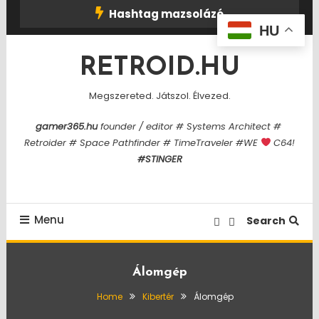
Skip
Hashtag mazsolázó
To
HU
Content
RETROID.HU
Megszereted. Játszol. Élvezed.
gamer365.hu
founder / editor # Systems Architect #
Retroider # Space Pathfinder # TimeTraveler #WE
C64!
#STINGER
Menu
Search
Álomgép
Home
Kibertér
Álomgép