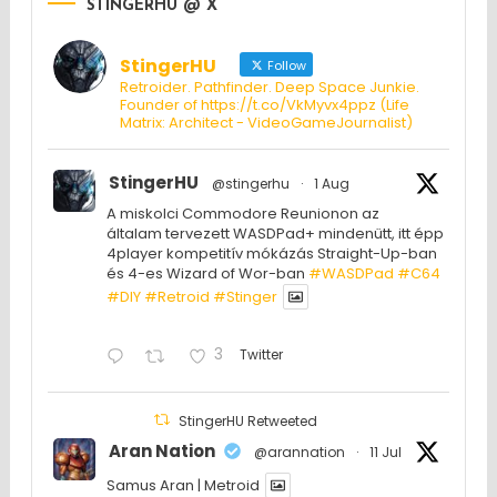
STINGERHU @ X
StingerHU
Follow
Retroider. Pathfinder. Deep Space Junkie.
Founder of https://t.co/VkMyvx4ppz (Life
Matrix: Architect - VideoGameJournalist)
StingerHU
@stingerhu
·
1 Aug
A miskolci Commodore Reunionon az
általam tervezett WASDPad+ mindenütt, itt épp
4player kompetitív mókázás Straight-Up-ban
és 4-es Wizard of Wor-ban
#WASDPad
#C64
#DIY
#Retroid
#Stinger
3
Twitter
StingerHU Retweeted
Aran Nation
@arannation
·
11 Jul
Samus Aran | Metroid