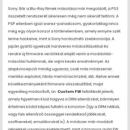
Sony: Bár a Blu-Ray filmek másolása már megoldott, a PS3
összetett rendszerét sikeresen még nem sikerült feltörni. A
PSP ellenben igazi warez-paradicsom, gyakorlatilag nincs
még egy olyan konzol a történelemben, amely ennyire szét
lenne hackelve, mint a Sony hordozható zsebkonzolja. A
japán gyártó igyekszik hardveres módosításokkal és
rendre új firmware verziókkal elejét venni a moddolási-
másolási hullámnak, de vajmi kevés eredménnyel. Az
alapkoncepció mindig ugyanaz, csak más módszerrel:
mentési exploitot, hibás memóriacímzést, stb. illetve ennek
következményeként firmware visszabutítást, majd
egyedileg módosított, ún.
Custom FW
feltöltését jelenti,
amely figyelmen kívül hagyva a DRM ellenőrzést, bármilyen
értelmes kódot képes futtatni a konzolon (így a DRM nélküli,
vagy fals ellenőrző összeggel rendelkező játékokat,
szoftvereket, emulátorokat is). A módszer már moddolt
gépekkel ugyanúgy kivitelezhető, mint a bizonyos gyári FW