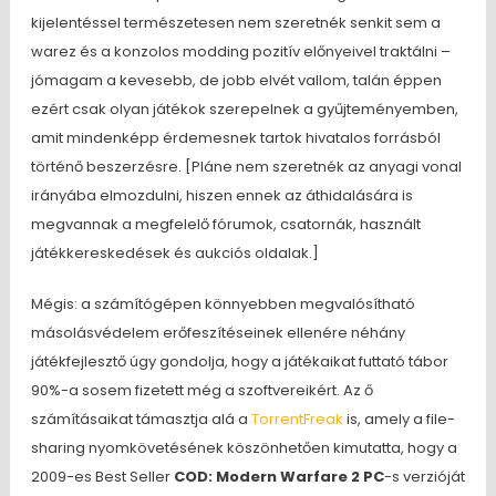
kijelentéssel természetesen nem szeretnék senkit sem a
warez és a konzolos modding pozitív előnyeivel traktálni –
jómagam a kevesebb, de jobb elvét vallom, talán éppen
ezért csak olyan játékok szerepelnek a gyűjteményemben,
amit mindenképp érdemesnek tartok hivatalos forrásból
történő beszerzésre. [Pláne nem szeretnék az anyagi vonal
irányába elmozdulni, hiszen ennek az áthidalására is
megvannak a megfelelő fórumok, csatornák, használt
játékkereskedések és aukciós oldalak.]
Mégis: a számítógépen könnyebben megvalósítható
másolásvédelem erőfeszítéseinek ellenére néhány
játékfejlesztő úgy gondolja, hogy a játékaikat futtató tábor
90%-a sosem fizetett még a szoftvereikért. Az ő
számításaikat támasztja alá a
TorrentFreak
is, amely a file-
sharing nyomkövetésének köszönhetően kimutatta, hogy a
2009-es Best Seller
COD: Modern Warfare 2 PC
-s verzióját