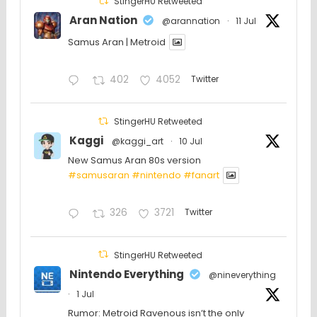
StingerHU Retweeted
Aran Nation
@arannation
·
11 Jul
Samus Aran | Metroid
402
4052
Twitter
StingerHU Retweeted
Kaggi
@kaggi_art
·
10 Jul
New Samus Aran 80s version
#samusaran
#nintendo
#fanartㅤㅤㅤㅤ
326
3721
Twitter
StingerHU Retweeted
Nintendo Everything
@nineverything
·
1 Jul
Rumor: Metroid Ravenous isn’t the only