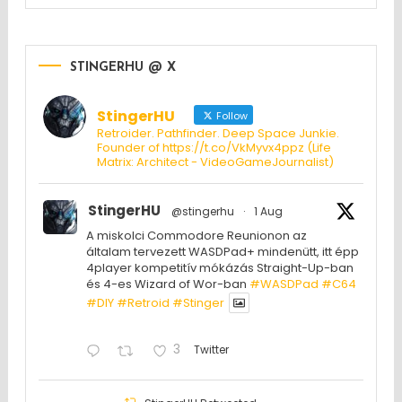
STINGERHU @ X
StingerHU
Follow
Retroider. Pathfinder. Deep Space Junkie.
Founder of https://t.co/VkMyvx4ppz (Life
Matrix: Architect - VideoGameJournalist)
StingerHU
@stingerhu
·
1 Aug
A miskolci Commodore Reunionon az
általam tervezett WASDPad+ mindenütt, itt épp
4player kompetitív mókázás Straight-Up-ban
és 4-es Wizard of Wor-ban
#WASDPad
#C64
#DIY
#Retroid
#Stinger
3
Twitter