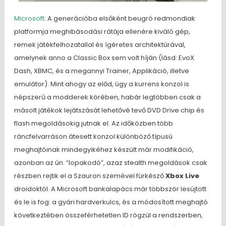
Microsoft
: A generációba elsőként beugró redmondiak
platformja meghibásodási rátája ellenére kiváló gép,
remek játékfelhozatallal és ígéretes architektúrával,
amelynek anno a Classic Box sem volt híján (lásd: EvoX
Dash, XBMC, és a megannyi Trainer, Applikáció, illetve
emulátor). Mint ahogy az előd, úgy a kurrens konzol is
népszerű a modderek körében, habár legtöbben csak a
másolt játékok lejátszását lehetővé tevő DVD Drive chip és
flash megoldásokig jutnak el. Az időközben több
ráncfelvarráson átesett konzol különböző típusú
meghajtóinak mindegyikéhez készült már modifikáció,
azonban az ún. “lopakodó”, azaz stealth megoldások csak
részben rejtik el a Szauron szemével fürkésző
Xbox Live
droidoktól. A Microsoft bankalapács már többször lesújtott
és le is fog: a gyári hardverkulcs, és a módosított meghajtó
következtében összeférhetetlen ID rögzül a rendszerben,