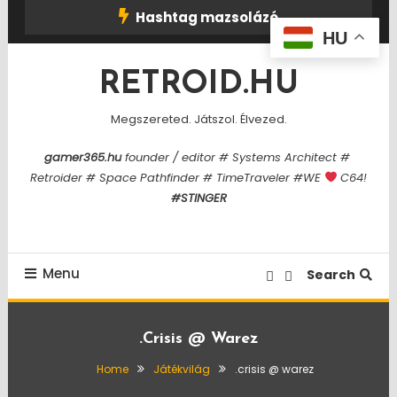
Skip
Hashtag mazsolázó
To
HU
Content
RETROID.HU
Megszereted. Játszol. Élvezed.
gamer365.hu
founder / editor # Systems Architect #
Retroider # Space Pathfinder # TimeTraveler #WE
C64!
#STINGER
Menu
Search
.crisis @ Warez
Home
Játékvilág
.crisis @ warez