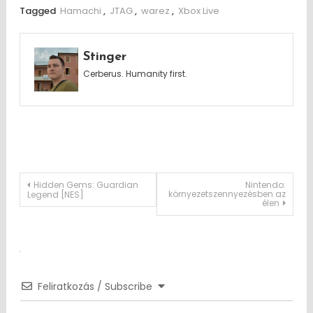
Tagged
Hamachi
,
JTAG
,
warez
,
Xbox Live
Stinger
Cerberus. Humanity first.
Post
Hidden Gems: Guardian
Nintendo:
környezetszennyezésben az
Legend [NES]
élen
navigation
Feliratkozás / Subscribe