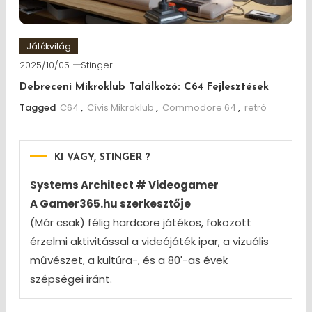
Játékvilág
2025/10/05
Stinger
Debreceni Mikroklub Találkozó: C64 Fejlesztések
Tagged
C64
,
Cívis Mikroklub
,
Commodore 64
,
retró
KI VAGY, STINGER ?
Systems Architect # Videogamer
A Gamer365.hu szerkesztője
(Már csak) félig hardcore játékos, fokozott
érzelmi aktivitással a videójáték ipar, a vizuális
művészet, a kultúra-, és a 80'-as évek
szépségei iránt.