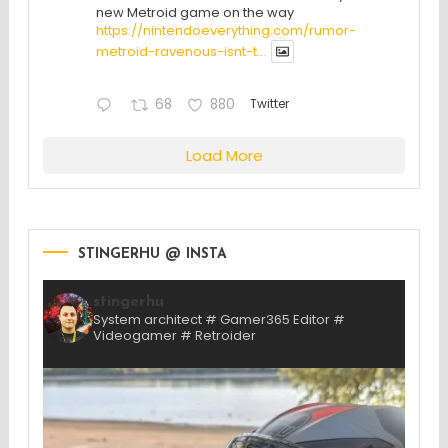
new Metroid game on the way
https://nintendoeverything.com/rumor-
metroid-ravenous-isnt-t...
68
880
Twitter
Load More
STINGERHU @ INSTA
stingerhu
System architect # Gamer365 Editor #
Videogamer # Retroider