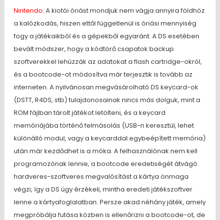
Nintendo
: A kiotói óriást mondjuk nem vágja annyira földhöz
a kalózkodás, hiszen ettől függetlenül is óriási mennyiség
fogy a játékaikból és a gépekből egyaránt. A DS esetében
bevált módszer, hogy a kódtörő csapatok backup
szoftverekkel lehúzzák az adatokat a flash cartridge-okról,
és a bootcode-ot módosítva már terjesztik is tovább az
interneten. A nyilvánosan megvásárolható DS keycard-ok
(DSTT, R4DS, stb) tulajdonosainak nincs más dolguk, mint a
ROM fájlban tárolt játékot letölteni, és a keycard
memóriájába történő felmásolás (USB-n keresztül, lehet
különálló modul, vagy a keycarddal egybeépített memória)
után már kezdődhet is a móka. A felhasználónak nem kell
programozónak lennie, a bootcode eredetiségét átvágó
hardveres-szoftveres megvalósítást a kártya önmaga
végzi, így a DS úgy érzékeli, mintha eredeti játékszoftver
lenne a kártyafoglalatban. Persze akad néhány játék, amely
megpróbálja futása közben is ellenőrizni a bootcode-ot, de