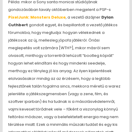
Példa: mikor a Sony santa monicai stúdiójának
gondozásában tavaly októberben megjelent a PSP-s
PixelJunk: Monsters Deluxe
, a vezető dizájner
Dylan
Cuthbert
gondolt egyet, és bepillantott a vezető játékos
fórumokba, hogy megtudja: hogyan vélekednek a
játékosok az új, mellesleg jópofa játékról. Óriási
meglepetés volt számára [WTH?], mikor másról sem
olvasott, minthogy a torrentről lehúzott “bootleg kópiát”
hogyan lehet elindítani és hogy mindenki seedelje,
merthogy ez tényleg jó kis anyag. Az ilyen kijelentések
elolvasásakor mindig az az érzésem, hogy a legtöbb
fejlesztőnek talán fogalma sincs, mekkora méretű a warez
jelenléte a játékszegmensben (vagy a zene, film, és
szoftver iparban) és ha tudnak is a másolásvédelemről,
vajmi keveset törődnek vele – főként a viszonylag könnyű
feltörési módszer, vagy a belefektetett energia meg nem
térülése miatt. Ezek a minimális műszaki tudást és egy kis