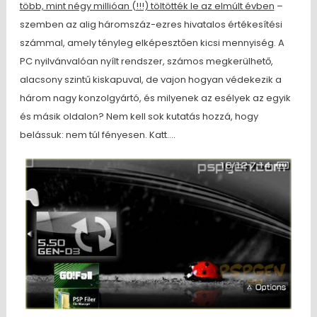
több, mint négy millióan (!!!) töltötték le az elmúlt évben
–
szemben az alig háromszáz-ezres hivatalos értékesítési
számmal, amely tényleg elképesztően kicsi mennyiség. A
PC nyilvánvalóan nyílt rendszer, számos megkerülhető,
alacsony szintű kiskapuval, de vajon hogyan védekezik a
három nagy konzolgyártó, és milyenek az esélyek az egyik
és másik oldalon? Nem kell sok kutatás hozzá, hogy
belássuk: nem túl fényesen. Katt….