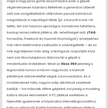
majd a nagy piros gomb lenyomására ezek a gépek
végérvényesen kizárásra ítéltetnek a generáció ütőerét
adó Live szolgáltatásból. Időközben persze különböző
megoldások is napvilágot láttak (pl. a konzolt a Live-ról
letiltó, ám sok hasznos apróságra, homebrew futtatásra,
backup lemez,nélküli játékra, stb. lehetőséget adó
JTAG
forrasztás, Freeboot és hasonló finomságok), amelyekhez
már némi elektronikai szaktudás is szükségeltetik – de ez
már egy teljesen más világ, a techguruk csoportján kívül
nem sok Xbox tulajdonos áldozza fel a gépét a
mindentudás érdekében. Mivel az
Xbox 360
jelenleg a
legolcsóbb konzol a három nagy közül, a bannolt
példányok előszeretettel végzik a boncasztalon, és a
moddereknek hála, nagyon szép alkotások születnek
belőlük – hol második offline gépként, hol pedig a modding
kultúra díszes ékköveként. A PC játékok esetében a
fejlesztők igyekeznek a folyamatos internetkapcsolathoz
kötni az aktivációt: fizetős tartalmak, előfizetéses játékok,