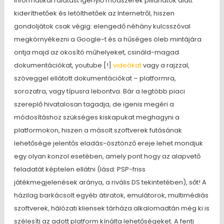
informatikai rálátást igénylő módszerek pillanatok alatt
kideríthetőek és letölthetőek az Internetről, hiszen
gondoljátok csak végig: elengedő néhány kulcsszóval
megkörnyékezni a Google-t és a hűséges öleb mintájára
ontja majd az okosító műhelyeket, csináld-magad
dokumentációkat, youtube [!]
videókat
vagy a rajzzal,
szöveggel ellátott dokumentációkat – platformra,
sorozatra, vagy típusra lebontva. Bár a legtöbb piaci
szereplő hivatalosan tagadja, de igenis megéri a
módosításhoz szükséges kiskapukat meghagyni a
platformokon, hiszen a másolt szoftverek futásának
lehetősége jelentős eladás-ösztönző ereje lehet mondjuk
egy olyan konzol esetében, amely pont hogy az alapvető
feladatát képtelen ellátni (lásd: PSP-friss
játékmegjelenések aránya, a rivális DS tekintetében), sőt! A
házilag barkácsolt egyéb átiratok, emulátorok, multimédiás
szoftverek, hálózati kliensek tárháza alkalomadtán még ki is
szélesíti az adott platform kínálta lehetőségeket. A fenti