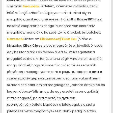
speciális
Securom
védelem, internetes aktiválás, csak
hálózaton játszható multiplayer – mind-mind olyan
megoldás, amit eddig sikeresen hárított a
Razor1911
-hez
hasonló csapatok sokasága. Mindenre van alternatív
megoldás, mondják a hozzáértők: a Crackek és patchek,
Hamachi
illetve az
XBConnect/Xlink Kai
(hiába a
hivatalos
XBox Classic
Live megszűnése) jóvoltából csak
egy kis utánajárás és technikai érzék szükségeltetik a
megoldásokhoz. Mi tehát a tanulság? Minden felhasználó
maga dönti el, hogy az ismert kockázatok és retorziók
fényében szüksége van-e arra a pluszra, többletre amit a
szeretett játékgép nyújtani képes, azonban valamit nem
szabad elfeledni: amiért megdolgozol, többre értékeled és
legyen doboz-fétisizmus, de egy eredeti csomagolású,
kézzel fogható, polcra tehető, és gyakran
szemgyönyörködtető kiadások a látóideget, s ezzel a
játékos szívet is megkörnyékezik. Nekik pedig jó érzés