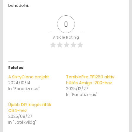
behódolni.
0
Article Rating
Related
A SixtyClone projekt
TerribleFire TF1260 aktív
2024/10/14
hűtés Amiga 1200-hoz
In "Fanatizmus"
2025/12/27
In "Fanatizmus"
Újabb DIY kiegészítők
C64-hez
2025/08/27
In "Játékvilág"