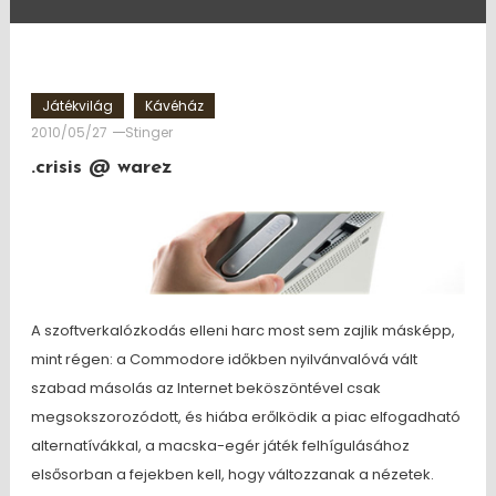
Játékvilág
Kávéház
2010/05/27
Stinger
.crisis @ warez
A szoftverkalózkodás elleni harc most sem zajlik másképp,
mint régen: a Commodore időkben nyilvánvalóvá vált
szabad másolás az Internet beköszöntével csak
megsokszorozódott, és hiába erőlködik a piac elfogadható
alternatívákkal, a macska-egér játék felhígulásához
elsősorban a fejekben kell, hogy változzanak a nézetek.