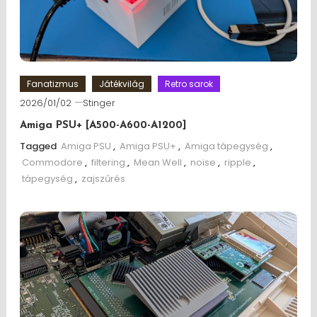
Fanatizmus
Játékvilág
Retro sarok
2026/01/02
Stinger
Amiga PSU+ [A500-A600-A1200]
Tagged
Amiga PSU
,
Amiga PSU+
,
Amiga tápegység
,
Commodore
,
filtering
,
Mean Well
,
noise
,
ripple
,
tápegység
,
zajszűrés