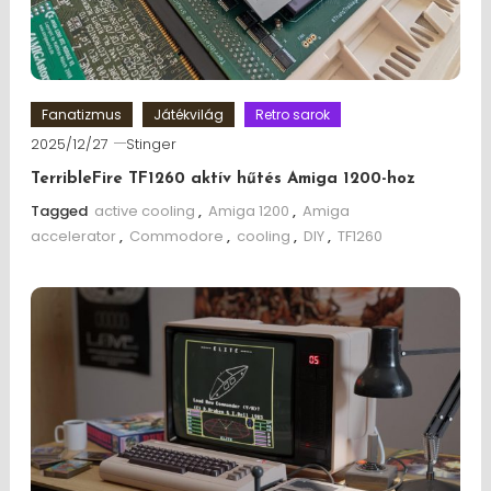
Fanatizmus
Játékvilág
Retro sarok
2025/12/27
Stinger
TerribleFire TF1260 aktív hűtés Amiga 1200-hoz
Tagged
active cooling
,
Amiga 1200
,
Amiga
accelerator
,
Commodore
,
cooling
,
DIY
,
TF1260