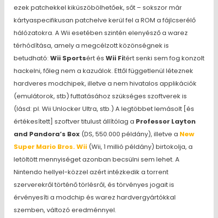
ezek patchekkel kiküszöbölhetőek, sőt – sokszor már
kártyaspecifikusan patchelve kerül fel a ROM a fájlcserélő
hálózatokra. A Wii esetében szintén elenyésző a warez
térhódítása, amely a megcélzott közönségnek is
betudható:
Wii Sports
ért és
Wii Fi
tért senki sem fog konzolt
hackelni, főleg nem a kazuálok. Ettől függetlenül léteznek
hardveres modchipek, illetve a nem hivatalos applikációk
(emulátorok, stb) futtatásához szükséges szoftverek is
(lásd: pl. Wii Unlocker Ultra, stb.) A legtöbbet lemásolt [és
értékesített] szoftver titulust állítólag a
Professor Layton
and Pandora’s Box
(DS, 550.000 példány), illetve a
New
Super Mario Bros. Wii
(Wii, 1 millió példány) birtokolja, a
letöltött mennyiséget azonban becsülni sem lehet. A
Nintendo hellyel-közzel azért intézkedik a torrent
szerverekről történő törlésről, és törvényes jogait is
érvényesíti a modchip és warez hardvergyártókkal
szemben, változó eredménnyel.