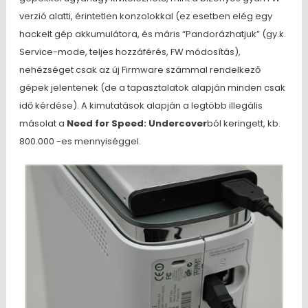
verzió alatti, érintetlen konzolokkal (ez esetben elég egy
hackelt gép akkumulátora, és máris “Pandorázhatjuk” (gy.k.
Service-mode, teljes hozzáférés, FW módosítás),
nehézséget csak az új Firmware számmal rendelkező
gépek jelentenek (de a tapasztalatok alapján minden csak
idő kérdése). A kimutatások alapján a legtöbb illegális
másolat a
Need for Speed: Undercover
ból keringett, kb.
800.000 -es mennyiséggel.