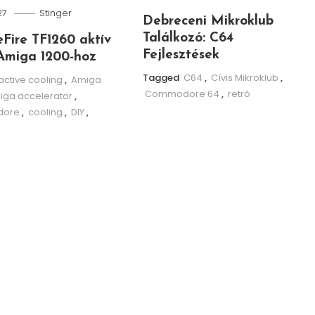
27
Stinger
Debreceni Mikroklub
Találkozó: C64
leFire TF1260 aktív
Fejlesztések
Amiga 1200-hoz
Tagged
C64
,
Cívis Mikroklub
,
active cooling
,
Amiga
Commodore 64
,
retró
iga accelerator
,
ore
,
cooling
,
DIY
,