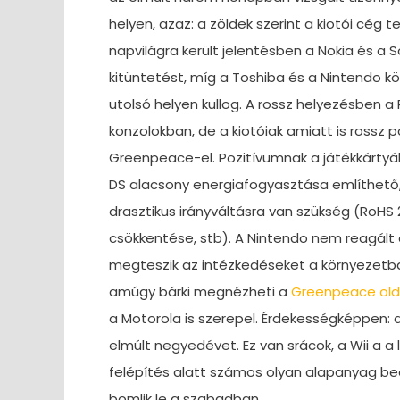
helyen, azaz: a zöldek szerint a kiotói cé
napvilágra került jelentésben a Nokia és a 
kitüntetést, míg a Toshiba és a Nintendo kö
utolsó helyen kullog. A rossz helyezésben a
konzolokban, de a kiotóiak amiatt is ross
Greenpeace-el. Pozitívumnak a játékkárty
DS alacsony energiafogyasztása említhető
drasztikus irányváltásra van szükség (RoHS
csökkentése, stb). A Nintendo nem reagált 
megteszik az intézkedéseket a környezetb
amúgy bárki megnézheti a
Greenpeace old
a Motorola is szerepel. Érdekességképpen: 
elmúlt negyedévet. Ez van srácok, a Wii a a
felépítés alatt számos olyan alapanyag be
bomlik le a szabadban.