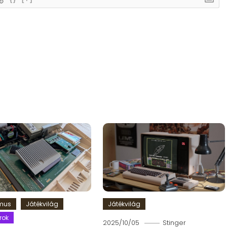
zmus
Játékvilág
Játékvilág
rok
2025/10/05
Stinger