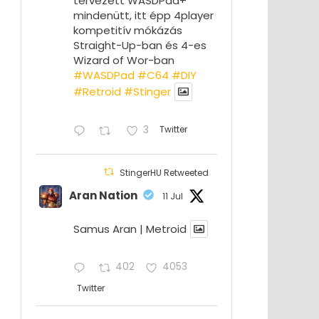
tervezett WASDPad+
mindenütt, itt épp 4player
kompetitív mókázás
Straight-Up-ban és 4-es
Wizard of Wor-ban
#WASDPad
#C64
#DIY
#Retroid
#Stinger
3
Twitter
StingerHU Retweeted
Aran Nation
11 Jul
Samus Aran | Metroid
402
4053
Twitter