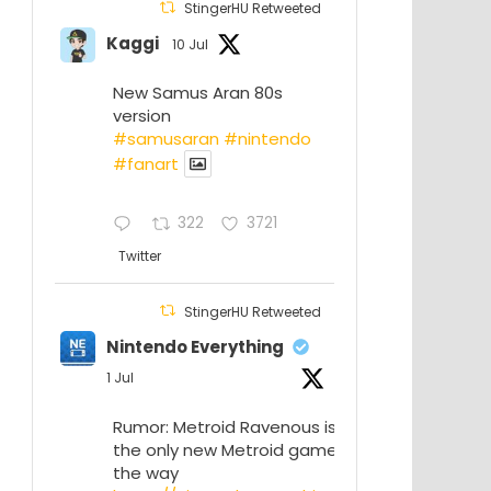
StingerHU Retweeted
Kaggi
10 Jul
New Samus Aran 80s
version
#samusaran
#nintendo
#fanartㅤㅤㅤㅤ
322
3721
Twitter
StingerHU Retweeted
Nintendo Everything
1 Jul
Rumor: Metroid Ravenous isn’t
the only new Metroid game on
the way