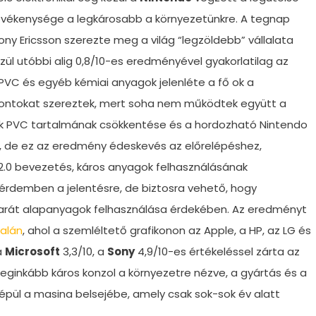
g tevékenysége a legkárosabb a környezetünkre. A tegnap
Sony Ericsson szerezte meg a világ “legzöldebb” vállalata
zül utóbbi alig 0,8/10-es eredményével gyakorlatilag az
 PVC és egyéb kémiai anyagok jelenléte a fő ok a
z pontokat szereztek, mert soha nem működtek együtt a
ák PVC tartalmának csökkentése és a hordozható Nintendo
, de ez az eredmény édeskevés az előrelépéshez,
 2.0 bevezetés, káros anyagok felhasználásának
érdemben a jelentésre, de biztosra vehető, hogy
arát alapanyagok felhasználása érdekében. Az eredményt
alán
, ahol a szemléltető grafikonon az Apple, a HP, az LG és
a
Microsoft
3,3/10, a
Sony
4,9/10-es értékeléssel zárta az
 leginkább káros konzol a környezetre nézve, a gyártás és a
épül a masina belsejébe, amely csak sok-sok év alatt