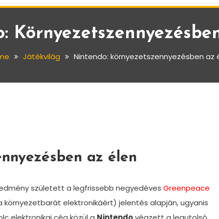
: Környezetszennyezésbe
me
Játékvilág
Nintendo: környezetszennyezésben az 
ennyezésben az élen
edmény született a legfrissebb negyedéves
Greenpeace
környezetbarát elektronikáért) jelentés alapján, ugyanis
lc elektronikai cég közül a
Nintendo
végzett a legutolsó