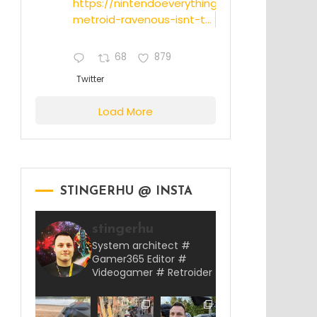
https://nintendoeverything.com/rumor-
metroid-ravenous-isnt-t...
68
879
Twitter
Load More
STINGERHU @ INSTA
stingerhu
System architect #
Gamer365 Editor #
Videogamer # Retroider