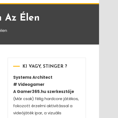
n Az Élen
élen
KI VAGY, STINGER ?
Systems Architect
# Videogamer
A Gamer365.hu szerkesztője
(Már csak) félig hardcore játékos,
fokozott érzelmi aktivitással a
videójáték ipar, a vizuális