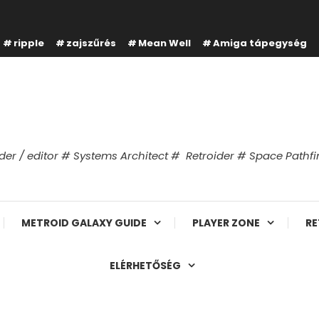
ripple
zajszűrés
Mean Well
Amiga tápegység
er / editor # Systems Architect # Retroider # Space Path
METROID GALAXY GUIDE
PLAYER ZONE
RE
ELÉRHETŐSÉG