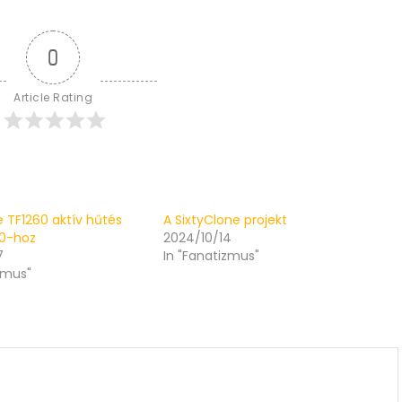
0
Article Rating
re TF1260 aktív hűtés
A SixtyClone projekt
00-hoz
2024/10/14
7
In "Fanatizmus"
zmus"