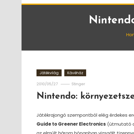
Nintendo
Ho
Játékvilág
Kávéház
2010/05/27
Stinger
Nintendo: környezetsz
Játékrajongó szempontból elég érdekes er
Guide to Greener Electronics
(útmutató a 
az elmúlt három hónapban vizsgált tizennyo