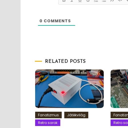
0
COMMENTS
RELATED POSTS
Fanatizmus
Játékvilág
Fanati
Retro sarok
Retro sa