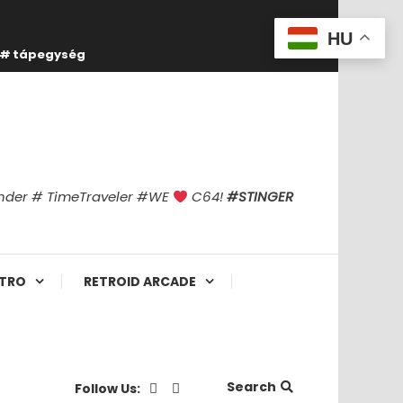
HU
tápegység
finder # TimeTraveler #WE
C64!
#STINGER
TRO
RETROID ARCADE
Search
Follow Us: