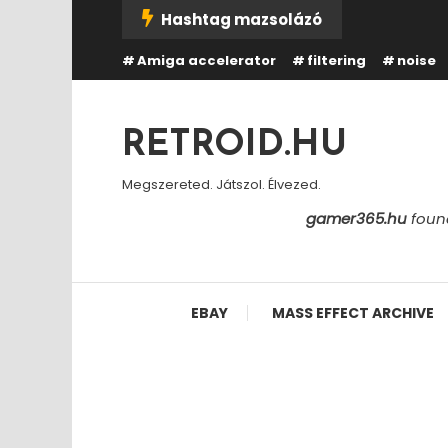
Skip
Hashtag mazsolázó
To
Amiga accelerator
filtering
noise
Content
RETROID.HU
Megszereted. Játszol. Élvezed.
gamer365.hu
found
EBAY
MASS EFFECT ARCHIVE