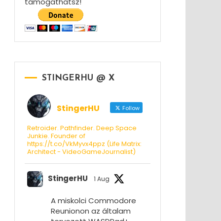
támogathatsz!
STINGERHU @ X
StingerHU
Follow
Retroider. Pathfinder. Deep Space
Junkie. Founder of
https://t.co/VkMyvx4ppz (Life Matrix:
Architect - VideoGameJournalist)
StingerHU
1 Aug
A miskolci Commodore
Reunionon az általam