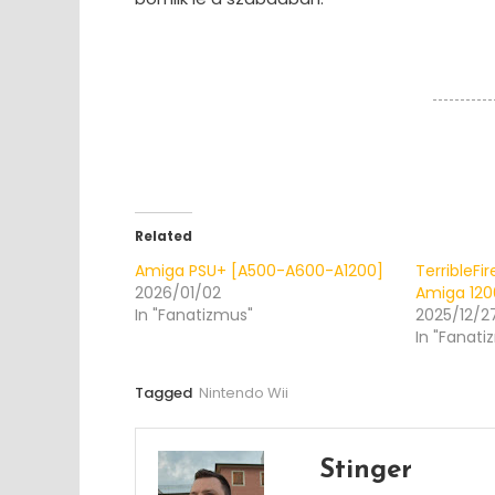
Related
Amiga PSU+ [A500-A600-A1200]
TerribleFi
2026/01/02
Amiga 12
In "Fanatizmus"
2025/12/2
In "Fanati
Tagged
Nintendo Wii
Stinger