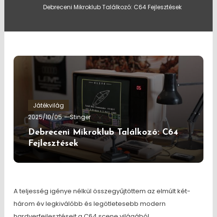
Debreceni Mikroklub Találkozó: C64 Fejlesztések
Játékvilág
2025/10/05
Stinger
Debreceni Mikroklub Találkozó: C64
Fejlesztések
A teljesség igénye nélkül összegyűjtöttem az elmúlt két-
három év legkiválóbb és legötletesebb modern
hardverfejlesztéseit a C64 scene világából