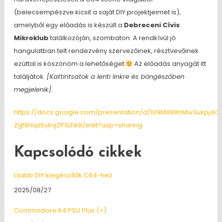
(belecsempészve kicsit a saját DIY projektjeimet is),
amelyből egy előadás is készült a
Debreceni Cívis
Mikroklub
találkozóján, szombaton. A rendkívül jó
hangulatban telt rendezvény szervezőinek, résztvevőinek
ezúttal is köszönöm a lehetőséget
Az előadás anyagát itt
találjátok.
[Kattintsatok a lenti linkre és böngészőben
megjelenik].
https://docs.google.com/presentation/d/1U9MX88hMw3ukpj4i
Zgf8Hqz5ykvjZPSLhk8/edit?usp=sharing
Kapcsolódó cikkek
Újabb DIY kiegészítők C64-hez
Date
2025/08/27
Commodore 64 PSU Plus (+)