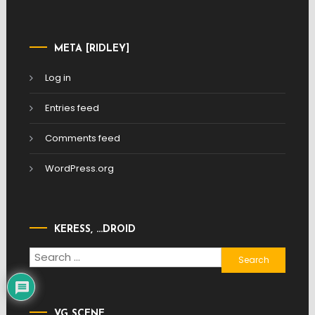
META [RIDLEY]
Log in
Entries feed
Comments feed
WordPress.org
KERESS, …DROID
Search
for:
VG SCENE