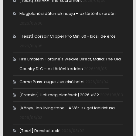
[Teszt] SENARA: The Sacrament
2026/08/06
Megjelenési dátumok napja – ez történt szerdán
2026/08/06
[Teszt] Corsair Clipper Pro Mini 60 - kicsi, de erős
2026/08/05
Fire Emblem: Fortune's Weave Direct, Mafia: The Old
Country DLC – ez történt kedden
2026/08/05
Game Pass: augusztus első hetei
2026/08/04
[Premier] Heti megjelenések | 2026 #32
2026/08/03
[Könyv] Ian Livingstone - A Vér-sziget labirintusa
2026/08/03
[Teszt] Denshattack!
2026/08/02