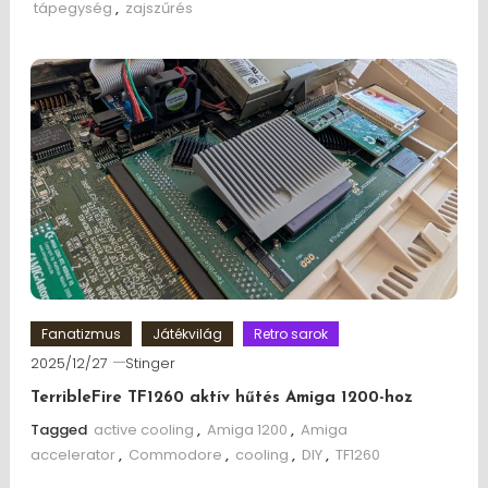
tápegység
,
zajszűrés
Fanatizmus
Játékvilág
Retro sarok
2025/12/27
Stinger
TerribleFire TF1260 aktív hűtés Amiga 1200-hoz
Tagged
active cooling
,
Amiga 1200
,
Amiga
accelerator
,
Commodore
,
cooling
,
DIY
,
TF1260