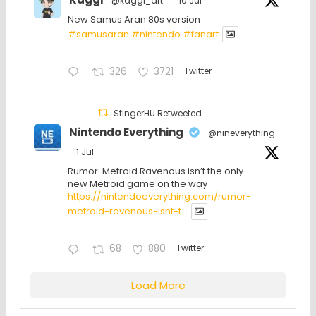
@kaggi_art
·
10 Jul
New Samus Aran 80s version
#samusaran
#nintendo
#fanartㅤㅤㅤㅤ
326
3721
Twitter
StingerHU Retweeted
Nintendo Everything
@nineverything
·
1 Jul
Rumor: Metroid Ravenous isn’t the only
new Metroid game on the way
https://nintendoeverything.com/rumor-
metroid-ravenous-isnt-t...
68
880
Twitter
Load More