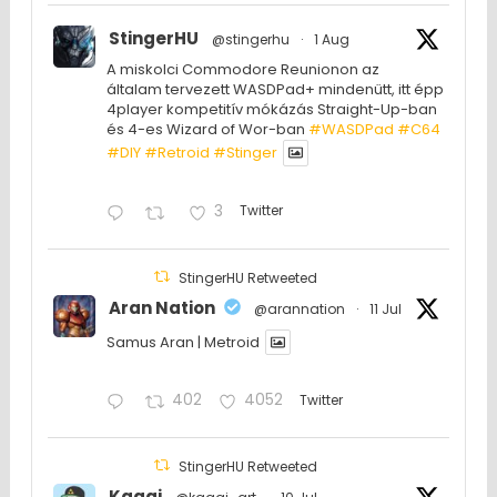
StingerHU
@stingerhu
·
1 Aug
A miskolci Commodore Reunionon az
általam tervezett WASDPad+ mindenütt, itt épp
4player kompetitív mókázás Straight-Up-ban
és 4-es Wizard of Wor-ban
#WASDPad
#C64
#DIY
#Retroid
#Stinger
3
Twitter
StingerHU Retweeted
Aran Nation
@arannation
·
11 Jul
Samus Aran | Metroid
402
4052
Twitter
StingerHU Retweeted
Kaggi