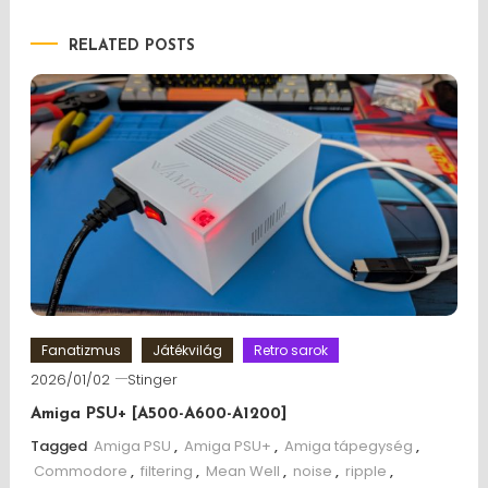
RELATED POSTS
Fanatizmus
Játékvilág
Retro sarok
2026/01/02
Stinger
Amiga PSU+ [A500-A600-A1200]
Tagged
Amiga PSU
,
Amiga PSU+
,
Amiga tápegység
,
Commodore
,
filtering
,
Mean Well
,
noise
,
ripple
,