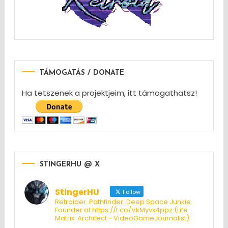
TÁMOGATÁS / DONATE
Ha tetszenek a projektjeim, itt támogathatsz!
STINGERHU @ X
StingerHU
Follow
Retroider. Pathfinder. Deep Space Junkie.
Founder of https://t.co/VkMyvx4ppz (Life
Matrix: Architect - VideoGameJournalist)