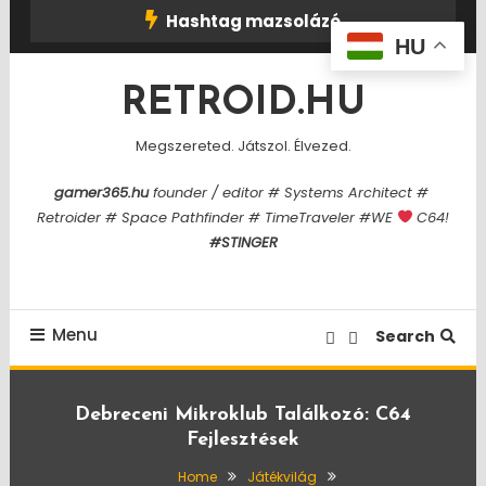
Skip
Hashtag mazsolázó
To
HU
Content
RETROID.HU
Megszereted. Játszol. Élvezed.
gamer365.hu
founder / editor # Systems Architect #
Retroider # Space Pathfinder # TimeTraveler #WE
C64!
#STINGER
Menu
Search
Debreceni Mikroklub Találkozó: C64
Fejlesztések
Home
Játékvilág