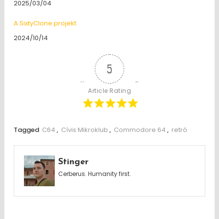
Date
2025/03/04
A SixtyClone projekt
Date
2024/10/14
5
Article Rating
Tagged
C64
,
Cívis Mikroklub
,
Commodore 64
,
retró
Stinger
Cerberus. Humanity first.