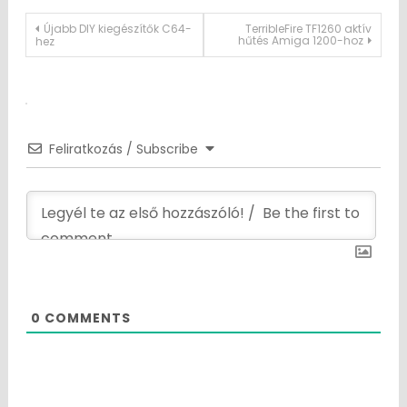
Post
Újabb DIY kiegészítők C64-
TerribleFire TF1260 aktív
hűtés Amiga 1200-hoz
hez
navigation
Feliratkozás / Subscribe
0
COMMENTS