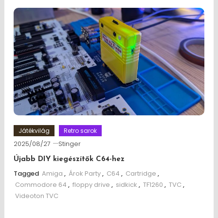
Játékvilág
Retro sarok
2025/08/27
Stinger
Újabb DIY kiegészítők C64-hez
Tagged
Amiga
,
Árok Party
,
C64
,
Cartridge
,
Commodore 64
,
floppy drive
,
sidkick
,
TF1260
,
TVC
,
Videoton TVC