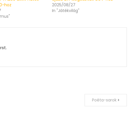
00-hoz
2025/08/27
7
In "Játékvilág"
zmus"
rst.
Poéta-sarok