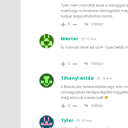
Tyler: nem mondtál ezzel a dologgal 
merthogy a hivatalos támogatás megs
tudjuk: kiapadhatatlan forrás.
Válasz
0
Mester
19 éve
És honnan lehet ezt az R-Type Deltát 
.
Válasz
0
Tihanyi Attila
19 éve
A Blackcats torrentoldalon,egy srác m
összegyűjti,és felrakja,régiótól függ
még erre:sok szerencsét!
Válasz
0
Tyler
19 éve