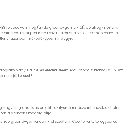
-GAMES release van meg (underground-gamer-ről), de ahogy néztem,
etöltheted. Direkt port nem készült, azokat a Neo-Geo shootereket is
getlenül azonban működőképes mindegyik.
program, vagyis a PS1-es eredeti Bleem emulátorral futtatva DC-n. Azt
ak nem jól keresek?
lég nagy és grandiózus projekt… az ilyenek rendszerint el szoktak halni
szek, a delikvens meddig bírja.
az underground-gamer.com-ról szedtem. Cool torrentsite, egyedi és