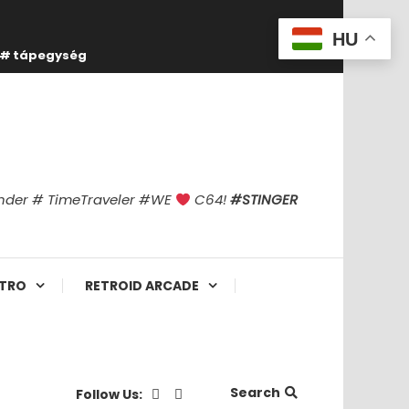
HU
tápegység
finder # TimeTraveler #WE
C64!
#STINGER
TRO
RETROID ARCADE
Search
Follow Us: