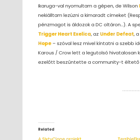
Ikaruga-val nyomultam a gépen, de Wilson
nekiálltam lezúzni a kimaradt címeket (Resp
pénzmagot is áldozok a DC oltáron…). A spe
Trigger Heart Exelica
, az
Under Defeat
, 
Hope
– szóval lesz mivel kíntatni a szebb 
Karous / Crow lett a legutolsó hivatalosan
ezelőtt beszűntette a community-t éltető 
Related
A SixtyClone projekt
TerribleFi