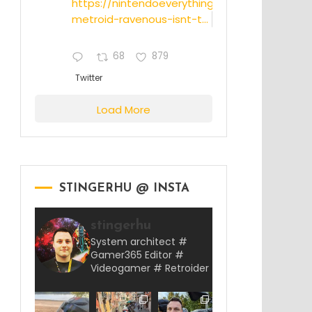
https://nintendoeverything.com/rumor-
metroid-ravenous-isnt-t...
68
879
Twitter
Load More
STINGERHU @ INSTA
stingerhu
System architect #
Gamer365 Editor #
Videogamer # Retroider