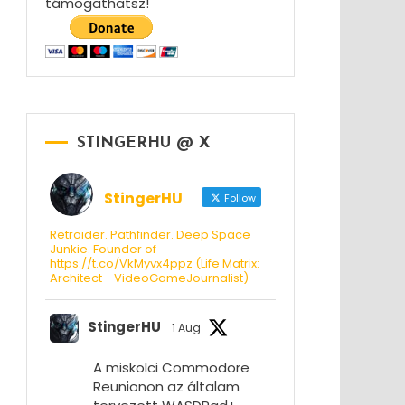
támogathatsz!
STINGERHU @ X
StingerHU
Follow
Retroider. Pathfinder. Deep Space
Junkie. Founder of
https://t.co/VkMyvx4ppz (Life Matrix:
Architect - VideoGameJournalist)
StingerHU
1 Aug
A miskolci Commodore
Reunionon az általam