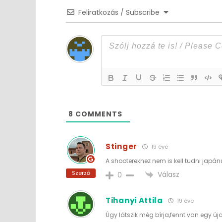
Feliratkozás / Subscribe
8
COMMENTS
Stinger
19 éve
A shooterekhez nem is kell tudni japán
Szerző
Válasz
0
Tihanyi Attila
19 éve
Úgy látszik még bírja,fennt van egy ú