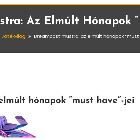
tra: Az Elmúlt Hónapok “
Játékvilág
Dreamcast mustra: az elmúlt hónapok “must 
elmúlt hónapok “must have”-jei