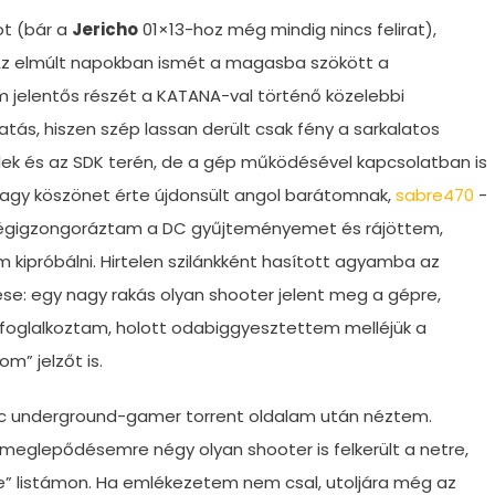
ot (bár a
Jericho
01×13-hoz még mindig nincs felirat),
z elmúlt napokban ismét a magasba szökött a
jelentős részét a KATANA-val történő közelebbi
atás, hiszen szép lassan derült csak fény a sarkalatos
ek és az SDK terén, de a gép működésével kapcsolatban is
Nagy köszönet érte újdonsült angol barátomnak,
sabre470
-
 végigzongoráztam a DC gyűjteményemet és rájöttem,
ipróbálni. Hirtelen szilánkként hasított agyamba az
se: egy nagy rakás olyan shooter jelent meg a gépre,
 foglalkoztam, holott odabiggyesztettem melléjük a
m” jelzőt is.
enc underground-gamer torrent oldalam után néztem.
meglepődésemre négy olyan shooter is felkerült a netre,
e” listámon. Ha emlékezetem nem csal, utoljára még az