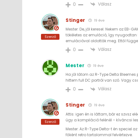
Válasz
0
Stinger
19 éve
Mester: De, jól keresel. Nekem az EB
tökéletes az emuláció, így nyugodtan l
Szerző
emulációval oldották meg. Ettől füg
Válasz
0
Mester
19 éve
Ha jól látom az R-Type Delta Bleemes 
hittem full DC portról van szó. Vagy cs
Válasz
0
Stinger
19 éve
Attis: igen én is láttam, bár ez szvsz e
úgy a kompiláció felénél – kíváncsi le
Szerző
Mester: Az R-Type Delta-t én speciel 
főként retro tartalommal felvértezve.