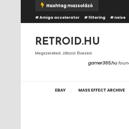
Skip
Hashtag mazsolázó
To
Amiga accelerator
filtering
noise
Content
RETROID.HU
Megszereted. Játszol. Élvezed.
gamer365.hu
found
EBAY
MASS EFFECT ARCHIVE