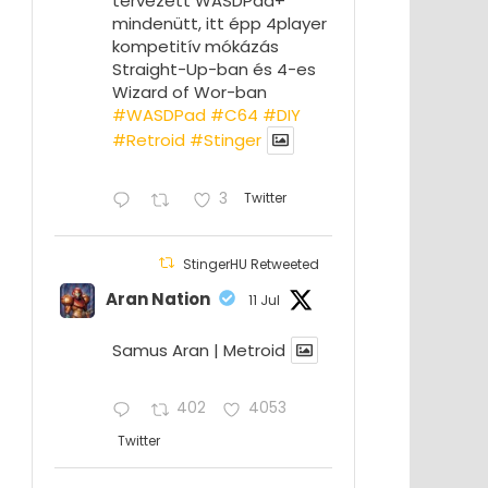
tervezett WASDPad+
mindenütt, itt épp 4player
kompetitív mókázás
Straight-Up-ban és 4-es
Wizard of Wor-ban
#WASDPad
#C64
#DIY
#Retroid
#Stinger
3
Twitter
StingerHU Retweeted
Aran Nation
11 Jul
Samus Aran | Metroid
402
4053
Twitter