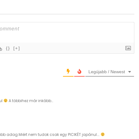
{}
[+]
Legújabb / Newest
ul
A többihez már inkább…
jabb adag.Miért nem tudok csak egy PICIKÉT japánul….