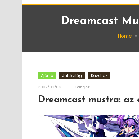
Dreamcast Mus
Home
Ajánló
Játékvilág
Kávéház
2007/03/06
Stinger
Dreamcast mustra: az 