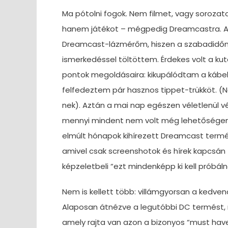
Ma pótolni fogok. Nem filmet, vagy sorozat
hanem játékot – mégpedig Dreamcastra. A
Dreamcast-lázmérőm, hiszen a szabadidőm 
ismerkedéssel töltöttem. Érdekes volt a kut
pontok megoldásaira: kikupálódtam a kábel
felfedeztem pár hasznos tippet-trükköt. (
nek). Aztán a mai nap egészen véletlenül
mennyi mindent nem volt még lehetőségem k
elmúlt hónapok kihírezett Dreamcast termé
amivel csak screenshotok és hírek kapcsán
képzeletbeli “ezt mindenképp ki kell próbálno
Nem is kellett több: villámgyorsan a kedv
Alaposan átnézve a legutóbbi DC termést, 
amely rajta van azon a bizonyos “must hav