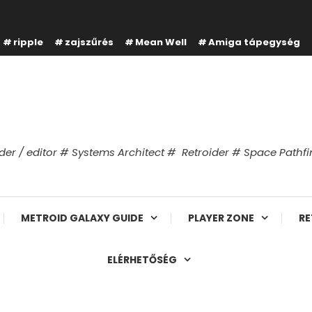
ripple
zajszűrés
Mean Well
Amiga tápegység
er / editor # Systems Architect # Retroider # Space Path
METROID GALAXY GUIDE
PLAYER ZONE
RE
ELÉRHETŐSÉG