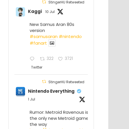
StingerHU Retweeted
Kaggi
10 Jul
New Samus Aran 80s
version
#samusaran
#nintendo
#fanartㅤㅤㅤㅤ
322
3721
Twitter
StingerHU Retweeted
Nintendo Everything
1 Jul
Rumor: Metroid Ravenous isn’t
the only new Metroid game on
the way