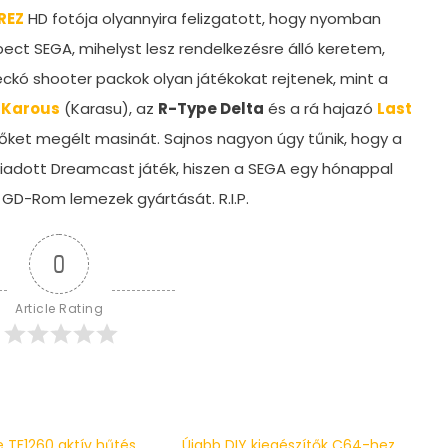
REZ
HD fotója olyannyira felizgatott, hogy nyomban
ect SEGA, mihelyst lesz rendelkezésre álló keretem,
ckó shooter packok olyan játékokat rejtenek, mint a
a
Karous
(Karasu), az
R-Type Delta
és a rá hajazó
Last
időket megélt masinát. Sajnos nagyon úgy tűnik, hogy a
 kiadott Dreamcast játék, hiszen a SEGA egy hónappal
GD-Rom lemezek gyártását. R.I.P.
0
Article Rating
re TF1260 aktív hűtés
Újabb DIY kiegészítők C64-hez