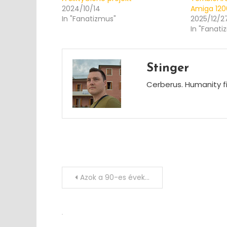
2024/10/14
Amiga 12
In "Fanatizmus"
2025/12/2
In "Fanati
Stinger
Cerberus. Humanity fi
Post
Azok a 90-es évek…
navigation