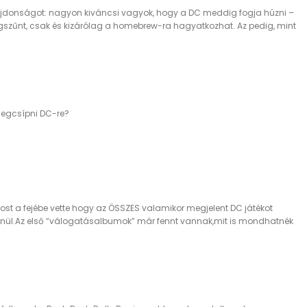
újdonságot: nagyon kiváncsi vagyok, hogy a DC meddig fogja húzni –
zűnt, csak és kizárólag a homebrew-ra hagyatkozhat. Az pedig, mint
megcsípni DC-re?
ost a fejébe vette hogy az ÖSSZES valamikor megjelent DC játékot
etlenül.Az első “válogatásalbumok” már fennt vannak,mit is mondhatnék