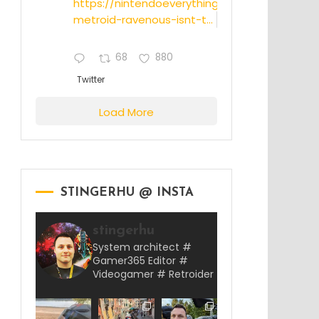
https://nintendoeverything.com/rumor-
metroid-ravenous-isnt-t...
68
880
Twitter
Load More
STINGERHU @ INSTA
stingerhu
System architect #
Gamer365 Editor #
Videogamer # Retroider