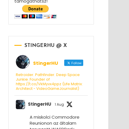
támogathatsz!
STINGERHU @ X
StingerHU
Follow
Retroider. Pathfinder. Deep Space
Junkie. Founder of
https://t.co/VkMyvx4ppz (Life Matrix:
Architect - VideoGameJournalist)
StingerHU
1 Aug
A miskolci Commodore
Reunionon az általam