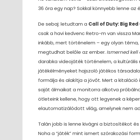
36 óra egy nap? Sokkal könnyebb lenne az é
De sebaj: letudtam a
Call of Duty: Big Red
csak a havi kedvenc Retro-m van vissza Ma
inkább, mert történelem – egy olyan téma, 
megtudhat belőle az ember.
Ismerned kell 
darabka videojáték történelem, a kultúrális 
játékélményeket hajszoló játékos társadal
formálja és alakítja a jövőt. Mert a kitaláci
saját álmaikat a monitorra alkotva próbálna
ötleteink kellene, hogy ott legyenek a képer
elautomatizálódott világ, amelynek nem ad
Talán jobb is lenne kivágni a biztosítékot és
Noha a “játék” mint ismert szórakozási form