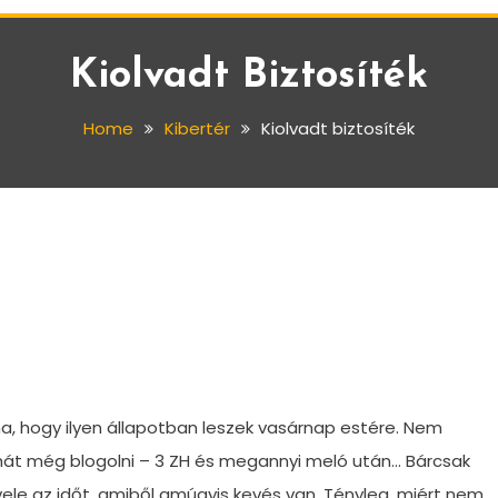
Kiolvadt Biztosíték
Home
Kibertér
Kiolvadt biztosíték
a, hogy ilyen állapotban leszek vasárnap estére. Nem
hát még blogolni – 3 ZH és megannyi meló után… Bárcsak
ele az időt, amiből amúgyis kevés van. Tényleg, miért nem