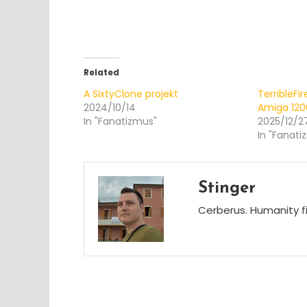
Related
A SixtyClone projekt
TerribleFi
2024/10/14
Amiga 12
In "Fanatizmus"
2025/12/2
In "Fanati
Stinger
Cerberus. Humanity fi