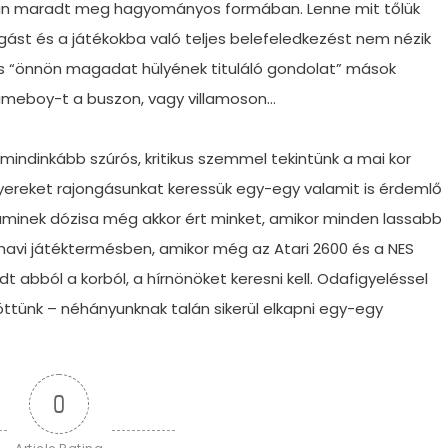
ában maradt meg hagyományos formában. Lenne mit tőlük
ongást és a játékokba való teljes belefeledkezést nem nézik
 és “önnön magadat hülyének tituláló gondolat” mások
meboy-t a buszon, vagy villamoson…
mindinkább szúrós, kritikus szemmel tekintünk a mai kor
gyereket rajongásunkat keressük egy-egy valamit is érdemlő
aminek dózisa még akkor ért minket, amikor minden lassabb
havi játéktermésben, amikor még az Atari 2600 és a NES
 abból a korból, a hírnönöket keresni kell. Odafigyeléssel
öttünk – néhányunknak talán sikerül elkapni egy-egy
0