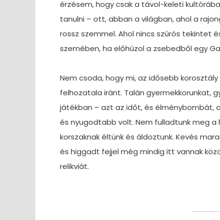
érzésem, hogy csak a távol-keleti kultór
tanulni – ott, abban a világban, ahol a raj
rossz szemmel. Ahol nincs szúrós tekintet
szemében, ha előhúzol a zsebedből egy Ga
Nem csoda, hogy mi, az idősebb korosztály 
felhozatala iránt. Talán gyermekkorunkat, 
játékban – azt az időt, és élménybombát, 
és nyugodtabb volt. Nem fulladtunk meg a 
korszaknak éltünk és áldoztunk. Kevés maradt
és higgadt fejjel még mindig itt vannak köz
relikviát.