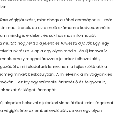
let…
 One
végigjátszást, mint ahogy a többi apróságot is – már
rtin maestronak, de ez a meló számomra kedves. Annál is
ami mindig is érdekelt és sok hasznos információt
a múltat, hogy értsd a jelent, és fürkészd a jövőt.
Egy-egy
mivoltunk része. Alapja egy olyan média- és új innovatív
omnak, amely meghatározza a jelenkor felhozatalát,
ó igazából a mi feladatunk lenne, nem a fejlesztőké akik a
k meg minket beskatulyázni. A mi elveink, a mi vágyaink és
nyőkön – ez így egy szürreális, önismétlő és felgyorsult,
ok sokat és kiégeti önmagát.
 új alapokra helyezni a jelenkori videojátékot, mint fogalmat.
a végigkísérte az emberi evolúciót, de van egy olyan