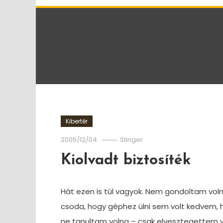
Kibertér
2005/12/04
Stinger
Kiolvadt biztosíték
Hát ezen is túl vagyok. Nem gondoltam voln
csoda, hogy géphez ülni sem volt kedvem, 
ne tanultam volna – csak elvesztegettem v