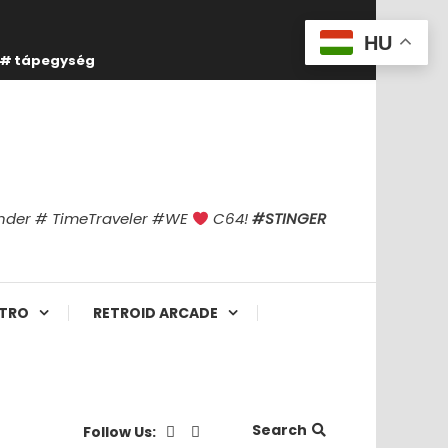
HU
tápegység
finder # TimeTraveler #WE
C64!
#STINGER
TRO
RETROID ARCADE
Search
Follow Us: