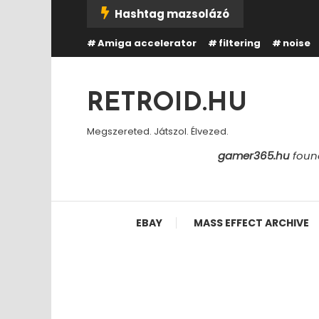
Skip
Hashtag mazsolázó
To
Amiga accelerator
filtering
noise
Content
RETROID.HU
Megszereted. Játszol. Élvezed.
gamer365.hu
found
EBAY
MASS EFFECT ARCHIVE