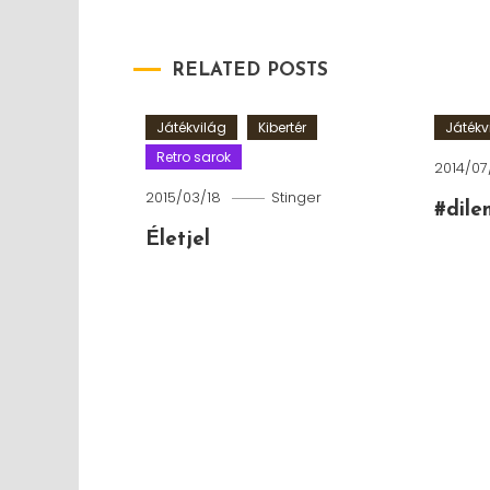
RELATED POSTS
Játékvilág
Kibertér
Játékv
Retro sarok
2014/07
2015/03/18
Stinger
#dil
Életjel