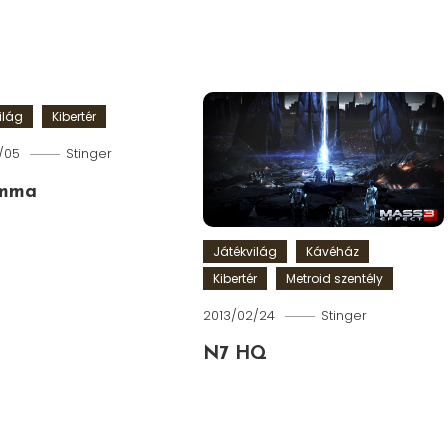
ilág
Kibertér
/05
Stinger
emma
Játékvilág
Kávéház
Kibertér
Metroid szentély
2013/02/24
Stinger
N7 HQ