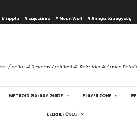
ripple
zajszűrés
Mean Well
Amiga tápegység
er / editor # Systems Architect # Retroider # Space Path
METROID GALAXY GUIDE
PLAYER ZONE
RE
ELÉRHETŐSÉG