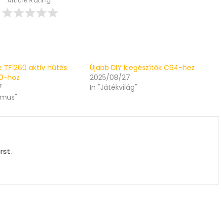
Article Rating
re TF1260 aktív hűtés
Újabb DIY kiegészítők C64-hez
00-hoz
2025/08/27
7
In "Játékvilág"
zmus"
rst.