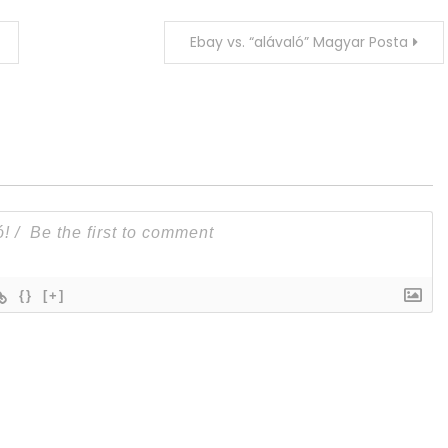
Ebay vs. “alávaló” Magyar Posta
{}
[+]