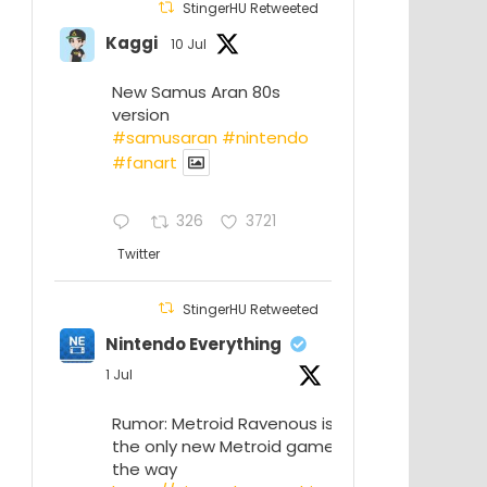
StingerHU Retweeted
Kaggi
10 Jul
New Samus Aran 80s
version
#samusaran
#nintendo
#fanartㅤㅤㅤㅤ
326
3721
Twitter
StingerHU Retweeted
Nintendo Everything
1 Jul
Rumor: Metroid Ravenous isn’t
the only new Metroid game on
the way