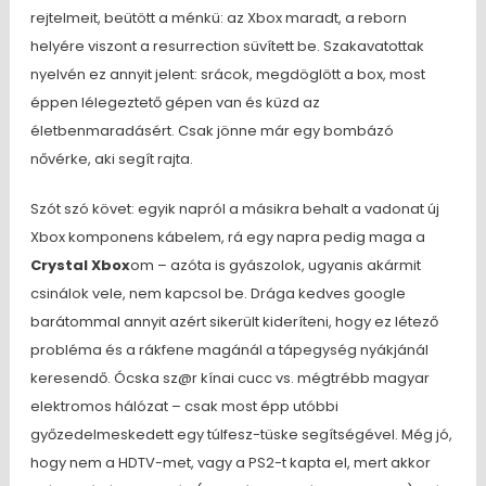
rejtelmeit, beütött a ménkü: az Xbox maradt, a reborn
helyére viszont a resurrection süvített be. Szakavatottak
nyelvén ez annyit jelent: srácok, megdöglött a box, most
éppen lélegeztető gépen van és küzd az
életbenmaradásért. Csak jönne már egy bombázó
nővérke, aki segít rajta.
Szót szó követ: egyik napról a másikra behalt a vadonat új
Xbox komponens kábelem, rá egy napra pedig maga a
Crystal Xbox
om – azóta is gyászolok, ugyanis akármit
csinálok vele, nem kapcsol be. Drága kedves google
barátommal annyit azért sikerült kideríteni, hogy ez létező
probléma és a rákfene magánál a tápegység nyákjánál
keresendő. Ócska sz@r kínai cucc vs. mégtrébb magyar
elektromos hálózat – csak most épp utóbbi
győzedelmeskedett egy túlfesz-tüske segítségével. Még jó,
hogy nem a HDTV-met, vagy a PS2-t kapta el, mert akkor