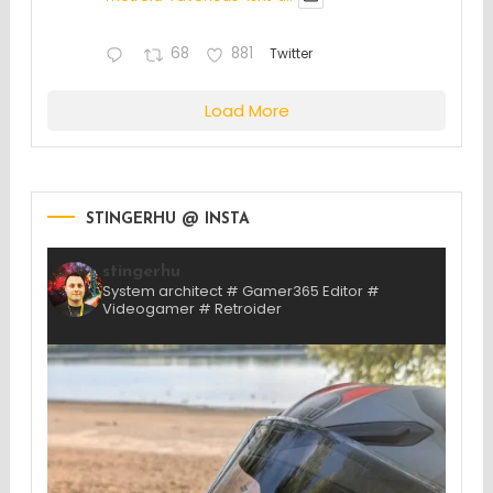
68
881
Twitter
Load More
STINGERHU @ INSTA
stingerhu
System architect # Gamer365 Editor #
Videogamer # Retroider