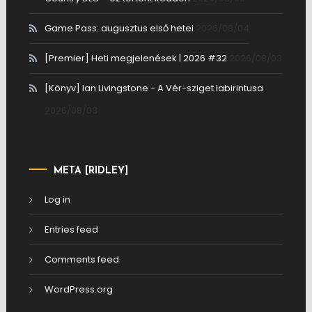
Game Pass: augusztus első hetei
2026/08/04
[Premier] Heti megjelenések | 2026 #32
2026/08/03
[Könyv] Ian Livingstone - A Vér-sziget labirintusa
2026/08/03
META [RIDLEY]
Log in
Entries feed
Comments feed
WordPress.org