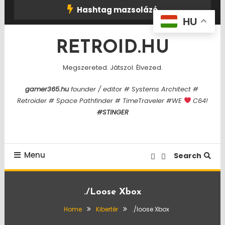
Skip
Hashtag mazsolázó
To
HU
Content
RETROID.HU
Megszereted. Játszol. Élvezed.
gamer365.hu
founder / editor # Systems Architect #
Retroider # Space Pathfinder # TimeTraveler #WE
C64!
#STINGER
Menu
Search
./loose Xbox
Home
Kibertér
./loose Xbox