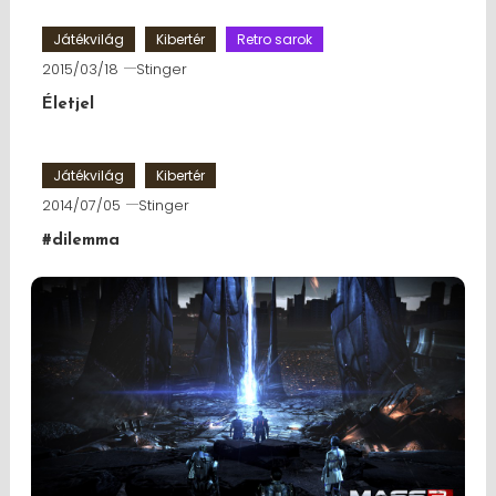
Játékvilág
Kibertér
Retro sarok
2015/03/18
Stinger
Életjel
Játékvilág
Kibertér
2014/07/05
Stinger
#dilemma