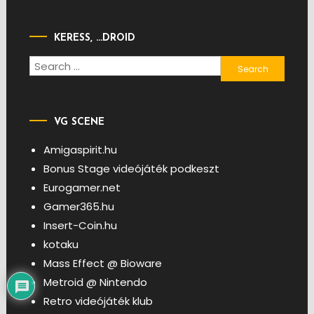
KERESS, …DROID
Search
for:
VG SCENE
Amigaspirit.hu
Bonus Stage videójáték podkeszt
Eurogamer.net
Gamer365.hu
Insert-Coin.hu
kotaku
Mass Effect @ Bioware
Metroid @ Nintendo
Retro videójáték klub