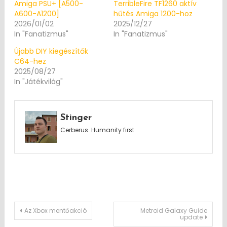
Amiga PSU+ [A500-
TerribleFire TF1260 aktív
A600-A1200]
hűtés Amiga 1200-hoz
2026/01/02
2025/12/27
In "Fanatizmus"
In "Fanatizmus"
Újabb DIY kiegészítők
C64-hez
2025/08/27
In "Játékvilág"
Stinger
Cerberus. Humanity first.
Post
Az Xbox mentőakció
Metroid Galaxy Guide
update