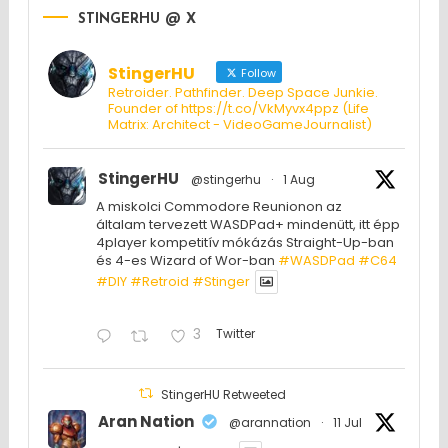
STINGERHU @ X
StingerHU
Follow
Retroider. Pathfinder. Deep Space Junkie.
Founder of https://t.co/VkMyvx4ppz (Life
Matrix: Architect - VideoGameJournalist)
StingerHU
@stingerhu
·
1 Aug
A miskolci Commodore Reunionon az
általam tervezett WASDPad+ mindenütt, itt épp
4player kompetitív mókázás Straight-Up-ban
és 4-es Wizard of Wor-ban
#WASDPad
#C64
#DIY
#Retroid
#Stinger
3
Twitter
StingerHU Retweeted
Aran Nation
@arannation
·
11 Jul