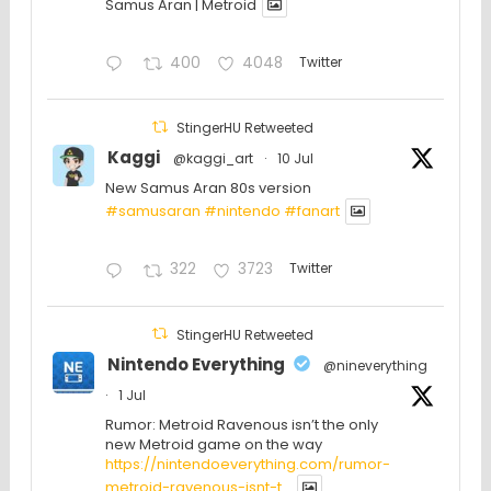
Samus Aran | Metroid
400
4048
Twitter
StingerHU Retweeted
Kaggi
@kaggi_art
·
10 Jul
New Samus Aran 80s version
#samusaran
#nintendo
#fanartㅤㅤㅤㅤ
322
3723
Twitter
StingerHU Retweeted
Nintendo Everything
@nineverything
·
1 Jul
Rumor: Metroid Ravenous isn’t the only
new Metroid game on the way
https://nintendoeverything.com/rumor-
metroid-ravenous-isnt-t...