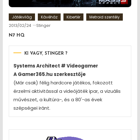
Játékvilág
Kávéház
Kibertér
Metroid szentély
2013/02/24
Stinger
N7 HQ
KI VAGY, STINGER ?
Systems Architect # Videogamer
A Gamer365.hu szerkesztője
(Már csak) félig hardcore játékos, fokozott
érzelmi aktivitással a videójáték ipar, a vizuális
művészet, a kultúra-, és a 80'-as évek
szépségei iránt.