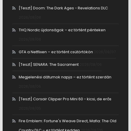
[Teszt] Doom: The Dark Ages - Revelations DLC
2026/08/08
THQ Nordic újdonságok – ez történt pénteken
2026/08/08
GTA a Netflixen – ez történt csütörtökön
2026/08/07
[Teszt] SENARA: The Sacrament
2026/08/06
Megjelenési dátumok napja – ez történt szerdán
2026/08/06
[Teszt] Corsair Clipper Pro Mini 60 - kicsi, de erős
2026/08/05
Fire Emblem: Fortune's Weave Direct, Mafia: The Old
Country DLC – ez történt kedden
2026/08/05