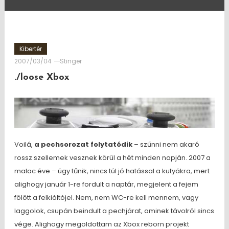
Kibertér
2007/03/04
Stinger
./loose Xbox
Voilá,
a pechsorozat folytatódik
– szűnni nem akaró
rossz szellemek vesznek körül a hét minden napján. 2007 a
malac éve – úgy tűnik, nincs túl jó hatással a kutyákra, mert
alighogy január 1-re fordult a naptár, megjelent a fejem
fölött a felkiáltójel. Nem, nem WC-re kell mennem, vagy
laggolok, csupán beindult a pechjárat, aminek távolról sincs
vége. Alighogy megoldottam az Xbox reborn projekt