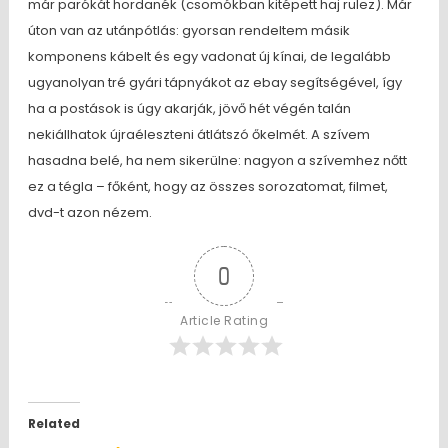
már parókát hordanék (csomókban kitépett haj rulez). Már
úton van az utánpótlás: gyorsan rendeltem másik
komponens kábelt és egy vadonat új kínai, de legalább
ugyanolyan tré gyári tápnyákot az ebay segítségével, így
ha a postások is úgy akarják, jövő hét végén talán
nekiállhatok újraéleszteni átlátszó őkelmét. A szívem
hasadna belé, ha nem sikerülne: nagyon a szívemhez nőtt
ez a tégla – főként, hogy az összes sorozatomat, filmet,
dvd-t azon nézem.
0
Article Rating
Related