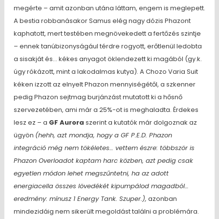
megérte – amit azonban utána láttam, engem is meglepett.
A bestia robbanásakor Samus elég nagy dózis Phazont
kaphatott, mert testében megnövekedett a fertőzés szintje
– ennek tanúbizonyságául térdre rogyott, erőtlenül ledobta
a sisakját és… kékes anyagot öklendezett ki magából (gy.k.
úgy rókázott, mint a lakodalmas kutya). A Chozo Varia Suit
kéken izzott az elnyelt Phazon mennyiségétől, a szkenner
pedig Phazon sejtmag burjánzást mutatott ki a hősnő
szervezetében, ami már a 25%-ot is meghaladta. Érdekes
lesz ez – a
GF Aurora
szerint a kutatók már dolgoznak az
ügyön
(hehh, azt mondja, hogy a GF P.E.D. Phazon
integráció még nem tökéletes… vettem észre: többször is
Phazon Overloadot kaptam harc közben, azt pedig csak
egyetlen módon lehet megszűntetni, ha az adott
energiacella összes lövedékét kipumpálod magadból…
eredmény: mínusz 1 Energy Tank. Szuper.),
azonban
mindezidáig nem sikerült megoldást találni a problémára.