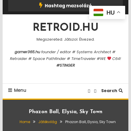
Skip
Hashtag mazsolázó
To
HU
Content
RETROID.HU
Megszereted. Játszol. Élvezed.
gamer365.hu
founder / editor # Systems Architect #
Retroider # Space Pathfinder # TimeTraveler #WE
C64!
#STINGER
Menu
Search
Phazon Ball, Elysia, Sky Town
Home
Játékvilág
Phazon Ball, Elysia, Sky Town