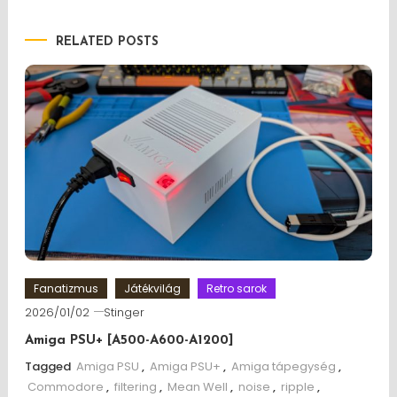
RELATED POSTS
Fanatizmus
Játékvilág
Retro sarok
2026/01/02
Stinger
Amiga PSU+ [A500-A600-A1200]
Tagged
Amiga PSU
,
Amiga PSU+
,
Amiga tápegység
,
Commodore
,
filtering
,
Mean Well
,
noise
,
ripple
,