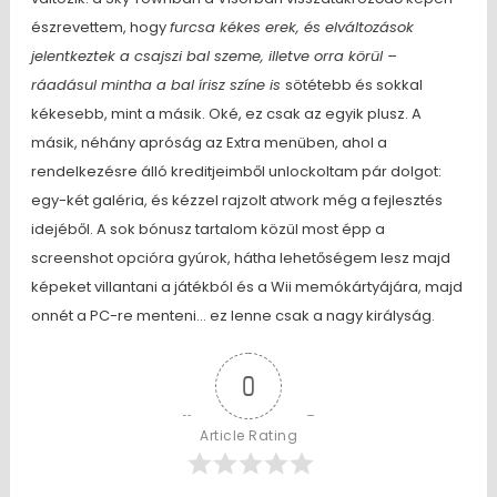
észrevettem, hogy
furcsa kékes erek, és elváltozások
jelentkeztek a csajszi bal szeme, illetve orra körül –
ráadásul mintha a bal írisz színe is
sötétebb és sokkal
kékesebb, mint a másik. Oké, ez csak az egyik plusz. A
másik, néhány apróság az Extra menüben, ahol a
rendelkezésre álló kreditjeimből unlockoltam pár dolgot:
egy-két galéria, és kézzel rajzolt atwork még a fejlesztés
idejéből. A sok bónusz tartalom közül most épp a
screenshot opcióra gyúrok, hátha lehetőségem lesz majd
képeket villantani a játékból és a Wii memókártyájára, majd
onnét a PC-re menteni… ez lenne csak a nagy királyság.
0
Article Rating