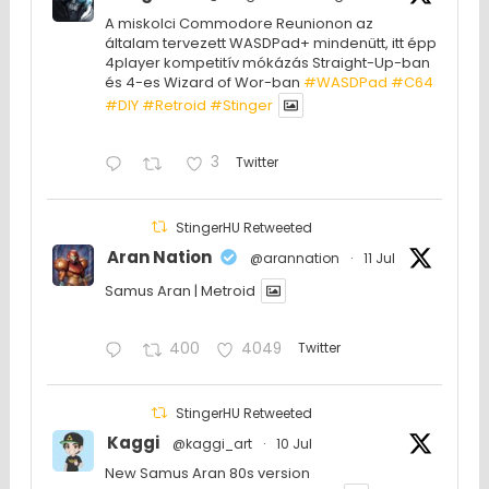
A miskolci Commodore Reunionon az
általam tervezett WASDPad+ mindenütt, itt épp
4player kompetitív mókázás Straight-Up-ban
és 4-es Wizard of Wor-ban
#WASDPad
#C64
#DIY
#Retroid
#Stinger
3
Twitter
StingerHU Retweeted
Aran Nation
@arannation
·
11 Jul
Samus Aran | Metroid
400
4049
Twitter
StingerHU Retweeted
Kaggi
@kaggi_art
·
10 Jul
New Samus Aran 80s version