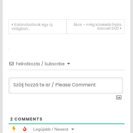
Post
Kalandozások egy új
Ákos – még közelebb tripla
koncert DVD
világban…
navigation
Feliratkozás / Subscribe
2
COMMENTS
Legújabb / Newest