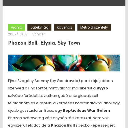
Ajánló
Játékvilág
Kávéház
Metroid szentély
2007/10/07
Stinger
Phazon Ball, Elysia, Sky Town
Ejha. Szegény Sammy (by Gandrayda) porcikája jobban
szenved a Phazontól, mint valaha: ma sikerült a
Byyro
szívébe fúródott Leviathan gubó energiapajzsait
feloldanom és elrepülni a kérdéses koordinátákra, ahol egy
újabb gusztustalan Boss, egy
Repticilous War Golem
Phazon szörnyeteg várt enyhén tárt karokkal. Nem volt
egyszerű feladat, de a
Phazon Ball
speckó képességért