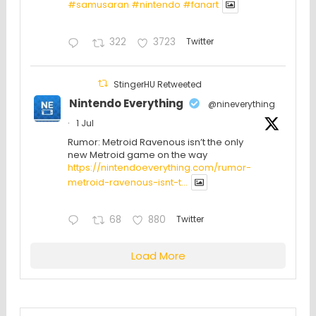
#samusaran
#nintendo
#fanartㅤㅤㅤㅤ
322
3723
Twitter
StingerHU Retweeted
Nintendo Everything
@nineverything
·
1 Jul
Rumor: Metroid Ravenous isn’t the only
new Metroid game on the way
https://nintendoeverything.com/rumor-
metroid-ravenous-isnt-t...
68
880
Twitter
Load More