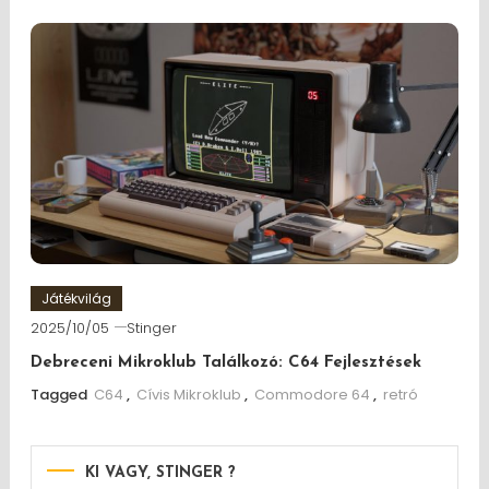
Játékvilág
2025/10/05
Stinger
Debreceni Mikroklub Találkozó: C64 Fejlesztések
Tagged
C64
,
Cívis Mikroklub
,
Commodore 64
,
retró
KI VAGY, STINGER ?