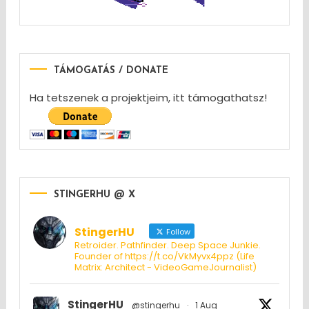
TÁMOGATÁS / DONATE
Ha tetszenek a projektjeim, itt támogathatsz!
STINGERHU @ X
StingerHU
Follow
Retroider. Pathfinder. Deep Space Junkie.
Founder of https://t.co/VkMyvx4ppz (Life
Matrix: Architect - VideoGameJournalist)
StingerHU
@stingerhu
·
1 Aug