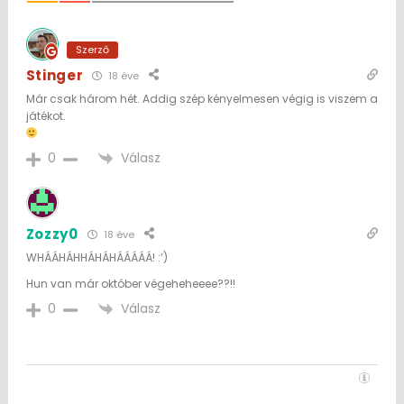
Szerző
Stinger
18 éve
Már csak három hét. Addig szép kényelmesen végig is viszem a
játékot.
Válasz
0
Zozzy0
18 éve
WHÁÁHÁHHÁHÁHÁÁÁÁÁ! :’)
Hun van már október végeheheeee??!!
Válasz
0