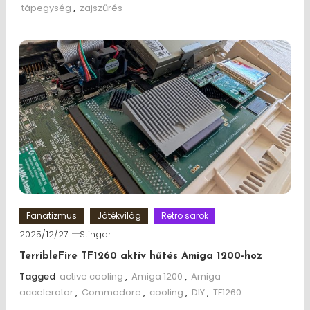
tápegység
,
zajszűrés
Fanatizmus
Játékvilág
Retro sarok
2025/12/27
Stinger
TerribleFire TF1260 aktív hűtés Amiga 1200-hoz
Tagged
active cooling
,
Amiga 1200
,
Amiga
accelerator
,
Commodore
,
cooling
,
DIY
,
TF1260