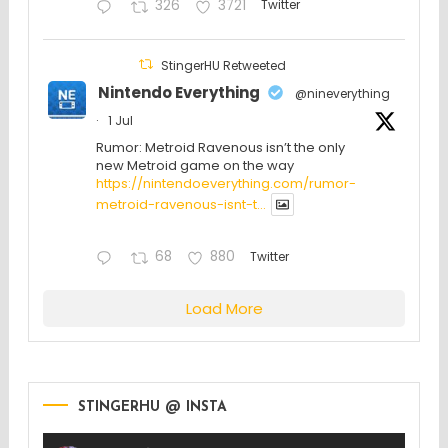
326
3721
Twitter
StingerHU Retweeted
Nintendo Everything
@nineverything
·
1 Jul
Rumor: Metroid Ravenous isn’t the only
new Metroid game on the way
https://nintendoeverything.com/rumor-
metroid-ravenous-isnt-t...
68
880
Twitter
Load More
STINGERHU @ INSTA