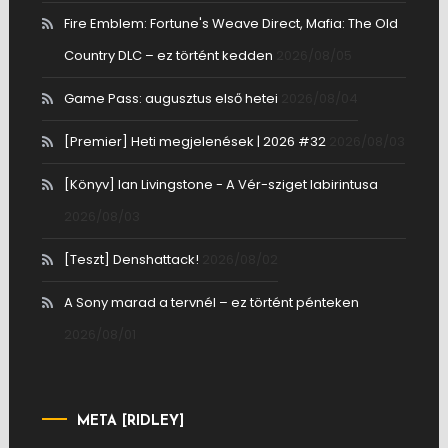
Fire Emblem: Fortune's Weave Direct, Mafia: The Old
Country DLC – ez történt kedden
2026/08/05
Game Pass: augusztus első hetei
2026/08/04
[Premier] Heti megjelenések | 2026 #32
2026/08/03
[Könyv] Ian Livingstone - A Vér-sziget labirintusa
2026/08/03
[Teszt] Denshattack!
2026/08/02
A Sony marad a tervnél – ez történt pénteken
2026/08/01
META [RIDLEY]