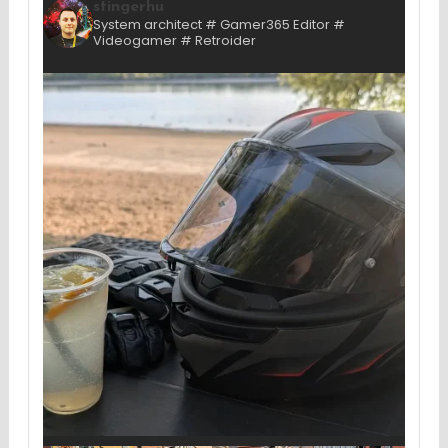
stingerhu
System architect # Gamer365 Editor #
Videogamer # Retroider