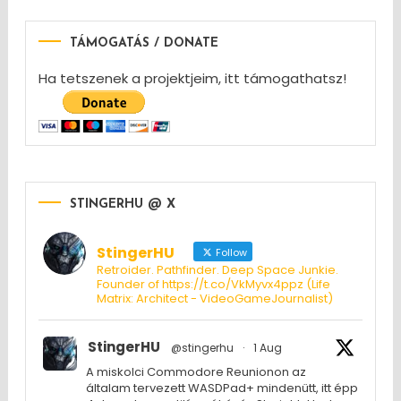
TÁMOGATÁS / DONATE
Ha tetszenek a projektjeim, itt támogathatsz!
STINGERHU @ X
StingerHU
Follow
Retroider. Pathfinder. Deep Space Junkie.
Founder of https://t.co/VkMyvx4ppz (Life
Matrix: Architect - VideoGameJournalist)
StingerHU
@stingerhu
·
1 Aug
A miskolci Commodore Reunionon az
általam tervezett WASDPad+ mindenütt, itt épp