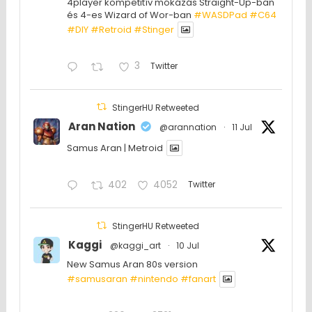
4player kompetitív mókázás Straight-Up-ban
és 4-es Wizard of Wor-ban
#WASDPad
#C64
#DIY
#Retroid
#Stinger
3
Twitter
StingerHU Retweeted
Aran Nation
@arannation
·
11 Jul
Samus Aran | Metroid
402
4052
Twitter
StingerHU Retweeted
Kaggi
@kaggi_art
·
10 Jul
New Samus Aran 80s version
#samusaran
#nintendo
#fanartㅤㅤㅤㅤ