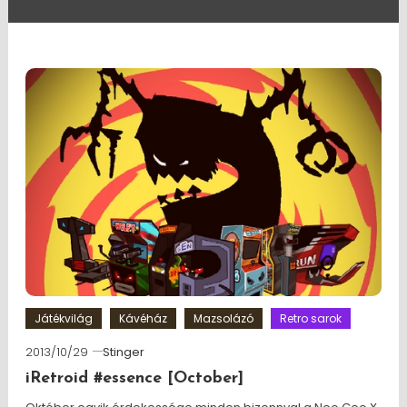
Játékvilág
Kávéház
Mazsolázó
Retro sarok
2013/10/29
Stinger
iRetroid #essence [October]