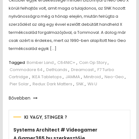
Október egyik érdekessége minden bizonnyal a Neo Geo X
körüli felhajtás volt, amit maga a tulajdonos, az SNK hozott
nyilvánosságra még a hónap elején, miután felrúgta a
szerződést az alig egy évvel ezelőtt debütált handheld X
termékcsalád forgalmazójával, a Tommoval. A dolog már
csak azért is érdekes, mert az 1990-ben alapított Neo Geo
termékcsalád egyik […]
Tagged
Bomber Land
,
C64NIC+
,
Coin Op Story
,
Commodore 64
,
DethLands
,
Dreamcast
,
F7 Turbo
Cartridge
,
IKEA Tabletops
,
JAMMA
,
Minitroid
,
Neo-Geo
,
Pier Solar
,
Redux: Dark Matters
,
SNK
,
Wii U
Bővebben
KI VAGY, STINGER ?
Systems Architect # Videogamer
A Gamer365.hu szerkesztője