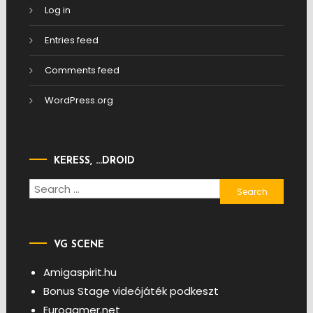
Log in
Entries feed
Comments feed
WordPress.org
KERESS, …DROID
Search
for:
VG SCENE
Amigaspirit.hu
Bonus Stage videójáték podkeszt
Eurogamer.net