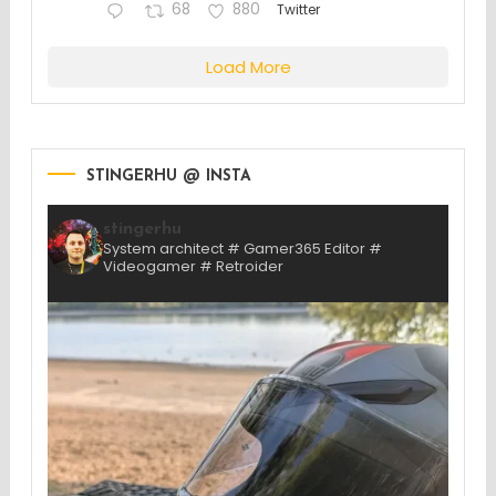
68
880
Twitter
Load More
STINGERHU @ INSTA
stingerhu
System architect # Gamer365 Editor #
Videogamer # Retroider