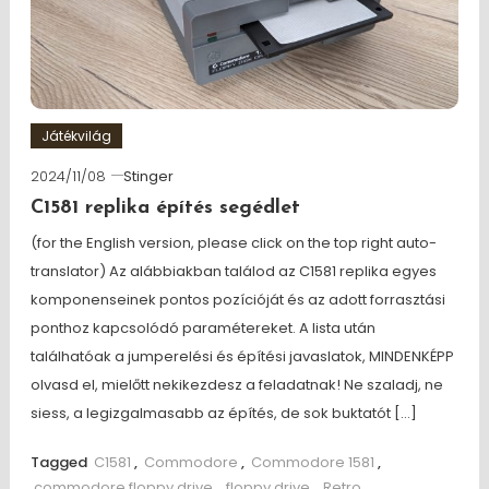
Játékvilág
2024/11/08
Stinger
C1581 replika építés segédlet
(for the English version, please click on the top right auto-
translator) Az alábbiakban találod az C1581 replika egyes
komponenseinek pontos pozícióját és az adott forrasztási
ponthoz kapcsolódó paramétereket. A lista után
találhatóak a jumperelési és építési javaslatok, MINDENKÉPP
olvasd el, mielőtt nekikezdesz a feladatnak! Ne szaladj, ne
siess, a legizgalmasabb az építés, de sok buktatót […]
Tagged
C1581
,
Commodore
,
Commodore 1581
,
commodore floppy drive
,
floppy drive
,
Retro
,