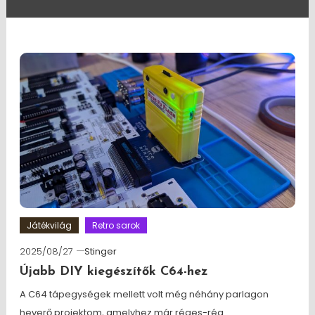
Játékvilág
Retro sarok
2025/08/27
Stinger
Újabb DIY kiegészítők C64-hez
A C64 tápegységek mellett volt még néhány parlagon
heverő projektom, amelyhez már réges-rég