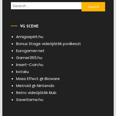
Search
for:
VG SCENE
Amigaspirit.hu
Bonus Stage videójáték podkeszt
Eurogamer.net
Gamer365.hu
Insert-Coin.hu
kotaku
Mass Effect @ Bioware
Metroid @ Nintendo
Retro videójáték klub
SaveGame.hu