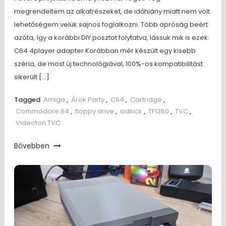
megrendeltem az alkatrészeket, de időhiány miatt nem volt
lehetőségem velük sajnos foglalkozni. Több apróság beért
azóta, így a korábbi DIY posztot folytatva, lássuk mik is ezek:
C64 4player adapter Korábban mér készült egy kisebb
széria, de most új technológiával, 100%-os kompatibilitást
sikerült […]
Tagged
Amiga
,
Árok Party
,
C64
,
Cartridge
,
Commodore 64
,
floppy drive
,
sidkick
,
TF1260
,
TVC
,
Videoton TVC
Bővebben