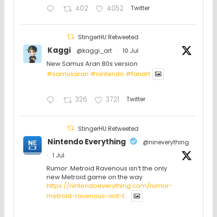
402
4052
Twitter
StingerHU Retweeted
Kaggi
@kaggi_art
·
10 Jul
New Samus Aran 80s version
#samusaran
#nintendo
#fanartㅤㅤㅤㅤ
326
3721
Twitter
StingerHU Retweeted
Nintendo Everything
@nineverything
·
1 Jul
Rumor: Metroid Ravenous isn’t the only
new Metroid game on the way
https://nintendoeverything.com/rumor-
metroid-ravenous-isnt-t...