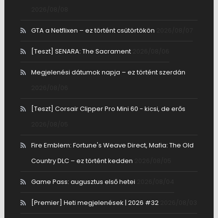
2026/08/08
GTA a Netflixen – ez történt csütörtökön
2026/08/07
[Teszt] SENARA: The Sacrament
2026/08/06
Megjelenési dátumok napja – ez történt szerdán
2026/08/06
[Teszt] Corsair Clipper Pro Mini 60 - kicsi, de erős
2026/08/05
Fire Emblem: Fortune's Weave Direct, Mafia: The Old
Country DLC – ez történt kedden
2026/08/05
Game Pass: augusztus első hetei
2026/08/04
[Premier] Heti megjelenések | 2026 #32
2026/08/03