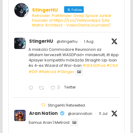
StingerHU
Follow
Retroider. Pathfinder. Deep Space Junkie.
Founder of https://t.co/VkMyvx4ppz (Life
Matrix: Architect - VideoGameJournalist)
StingerHU
@stingerhu
·
1 Aug
A miskolci Commodore Reunionon az
általam tervezett WASDPad+ mindenütt, itt épp
4player kompetitív mókázás Straight-Up-ban
és 4-es Wizard of Wor-ban
#WASDPad
#C64
#DIY
#Retroid
#Stinger
3
Twitter
StingerHU Retweeted
Aran Nation
@arannation
·
11 Jul
Samus Aran | Metroid