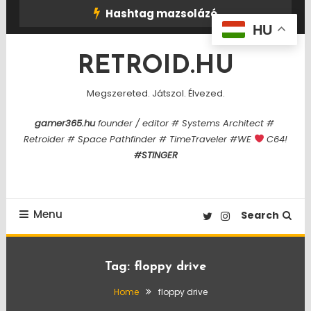
Skip
Hashtag mazsolázó
To
HU
Content
RETROID.HU
Megszereted. Játszol. Élvezed.
gamer365.hu
founder / editor # Systems Architect #
Retroider # Space Pathfinder # TimeTraveler #WE
C64!
#STINGER
Menu
Search
Tag:
floppy drive
Home
floppy drive