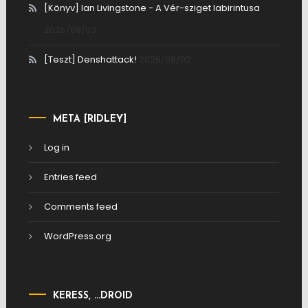
[Könyv] Ian Livingstone - A Vér-sziget labirintusa
2026/08/03
[Teszt] Denshattack!
2026/08/02
META [RIDLEY]
Log in
Entries feed
Comments feed
WordPress.org
KERESS, …DROID