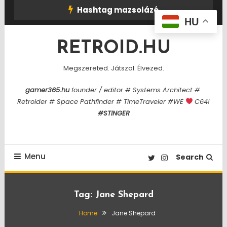
Skip
Hashtag mazsolázó
To
HU
Content
RETROID.HU
Megszereted. Játszol. Élvezed.
gamer365.hu
founder / editor # Systems Architect #
Retroider # Space Pathfinder # TimeTraveler #WE
C64!
#STINGER
Menu
Search
Tag:
Jane Shepard
Home
Jane Shepard