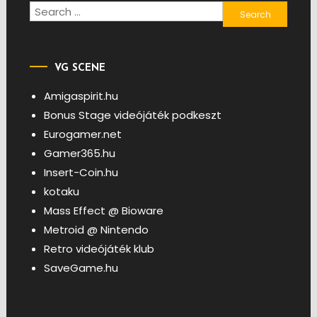
Search
for:
VG SCENE
Amigaspirit.hu
Bonus Stage videójáték podkeszt
Eurogamer.net
Gamer365.hu
Insert-Coin.hu
kotaku
Mass Effect @ Bioware
Metroid @ Nintendo
Retro videójáték klub
SaveGame.hu