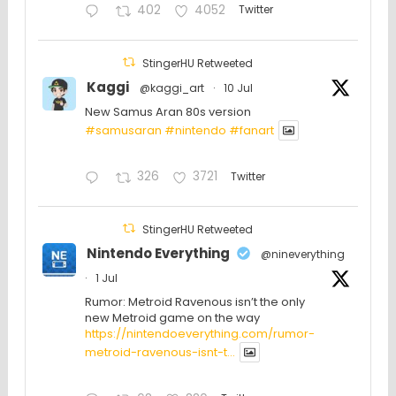
402
4052
Twitter
StingerHU Retweeted
Kaggi
@kaggi_art
·
10 Jul
New Samus Aran 80s version
#samusaran
#nintendo
#fanartㅤㅤㅤㅤ
326
3721
Twitter
StingerHU Retweeted
Nintendo Everything
@nineverything
·
1 Jul
Rumor: Metroid Ravenous isn’t the only
new Metroid game on the way
https://nintendoeverything.com/rumor-
metroid-ravenous-isnt-t...