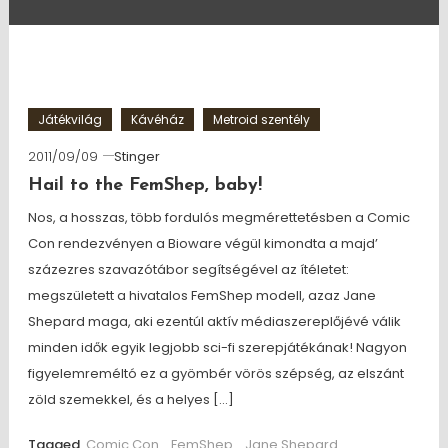
Játékvilág
Kávéház
Metroid szentély
2011/09/09
Stinger
Hail to the FemShep, baby!
Nos, a hosszas, több fordulós megmérettetésben a Comic
Con rendezvényen a Bioware végül kimondta a majd’
százezres szavazótábor segítségével az ítéletet:
megszületett a hivatalos FemShep modell, azaz Jane
Shepard maga, aki ezentúl aktív médiaszereplőjévé válik
minden idők egyik legjobb sci-fi szerepjátékának! Nagyon
figyelemreméltó ez a gyömbér vörös szépség, az elszánt
zöld szemekkel, és a helyes […]
Tagged
Comic Con
,
FemShep
,
Jane Shepard