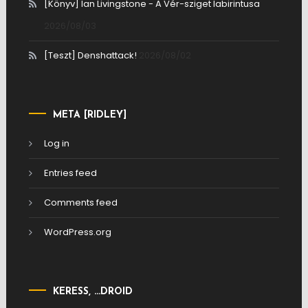
[Könyv] Ian Livingstone - A Vér-sziget labirintusa
2026/08/03
[Teszt] Denshattack!
2026/08/02
META [RIDLEY]
Log in
Entries feed
Comments feed
WordPress.org
KERESS, …DROID