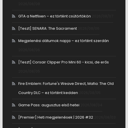
2026/08/08
GTA a Netflixen – ez történt csütörtökön
2026/08/07
[Teszt] SENARA: The Sacrament
2026/08/06
Megjelenési dátumok napja – ez történt szerdán
2026/08/06
[Teszt] Corsair Clipper Pro Mini 60 - kicsi, de erős
2026/08/05
Fire Emblem: Fortune's Weave Direct, Mafia: The Old
Country DLC – ez történt kedden
2026/08/05
Game Pass: augusztus első hetei
2026/08/04
[Premier] Heti megjelenések | 2026 #32
2026/08/03