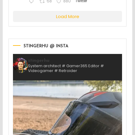
68
880
Twitter
Load More
STINGERHU @ INSTA
stingerhu
System architect # Gamer365 Editor #
Videogamer # Retroider