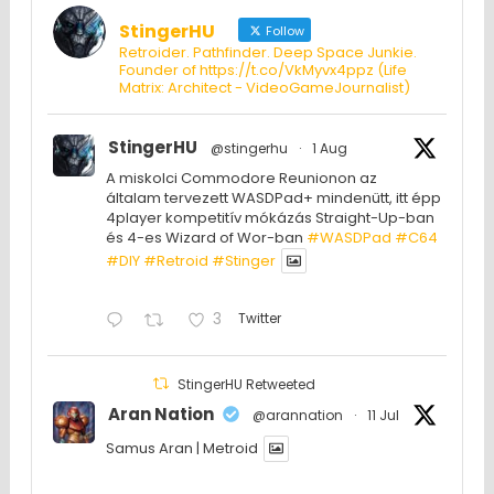
StingerHU
Follow
Retroider. Pathfinder. Deep Space Junkie.
Founder of https://t.co/VkMyvx4ppz (Life
Matrix: Architect - VideoGameJournalist)
StingerHU
@stingerhu
·
1 Aug
A miskolci Commodore Reunionon az
általam tervezett WASDPad+ mindenütt, itt épp
4player kompetitív mókázás Straight-Up-ban
és 4-es Wizard of Wor-ban
#WASDPad
#C64
#DIY
#Retroid
#Stinger
3
Twitter
StingerHU Retweeted
Aran Nation
@arannation
·
11 Jul
Samus Aran | Metroid