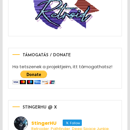
TÁMOGATÁS / DONATE
Ha tetszenek a projektjeim, itt támogathatsz!
STINGERHU @ X
StingerHU
Follow
Retroider. Pathfinder. Deep Space Junkie.