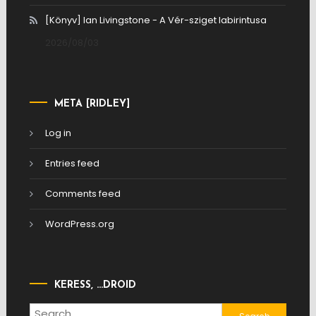
[Könyv] Ian Livingstone - A Vér-sziget labirintusa
2026/08/03
META [RIDLEY]
Log in
Entries feed
Comments feed
WordPress.org
KERESS, …DROID
Search