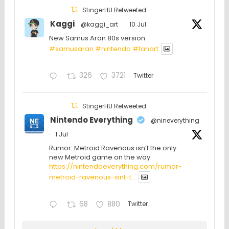
StingerHU Retweeted
Kaggi
@kaggi_art
·
10 Jul
New Samus Aran 80s version
#samusaran
#nintendo
#fanartㅤㅤㅤㅤ
326
3721
Twitter
StingerHU Retweeted
Nintendo Everything
@nineverything
·
1 Jul
Rumor: Metroid Ravenous isn’t the only
new Metroid game on the way
https://nintendoeverything.com/rumor-
metroid-ravenous-isnt-t...
68
880
Twitter