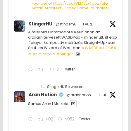
Founder of https://t.co/VkMyvx4ppz (Life
Matrix: Architect - VideoGameJournalist)
StingerHU
@stingerhu
·
1 Aug
A miskolci Commodore Reunionon az
általam tervezett WASDPad+ mindenütt, itt épp
4player kompetitív mókázás Straight-Up-ban
és 4-es Wizard of Wor-ban
#WASDPad
#C64
#DIY
#Retroid
#Stinger
3
Twitter
StingerHU Retweeted
Aran Nation
@arannation
·
11 Jul
Samus Aran | Metroid
402
4052
Twitter