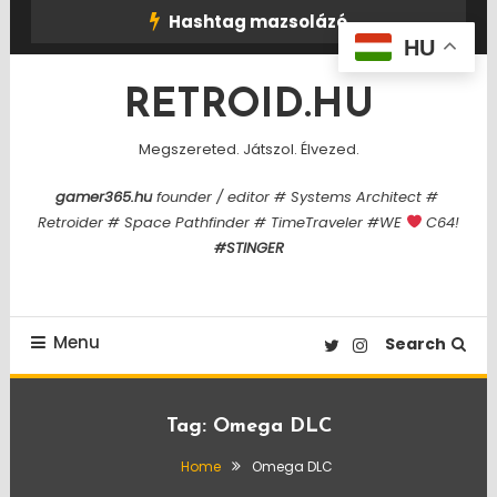
Skip
Hashtag mazsolázó
To
HU
Content
RETROID.HU
Megszereted. Játszol. Élvezed.
gamer365.hu
founder / editor # Systems Architect #
Retroider # Space Pathfinder # TimeTraveler #WE
C64!
#STINGER
Menu
Search
Tag:
Omega DLC
Home
Omega DLC