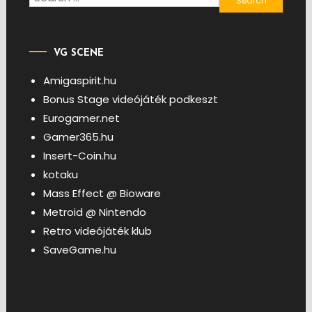
for:
VG SCENE
Amigaspirit.hu
Bonus Stage videójáték podkeszt
Eurogamer.net
Gamer365.hu
Insert-Coin.hu
kotaku
Mass Effect @ Bioware
Metroid @ Nintendo
Retro videójáték klub
SaveGame.hu