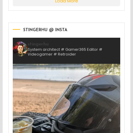
Load More
STINGERHU @ INSTA
stingerhu
System architect # Gamer365 Editor #
Videogamer # Retroider