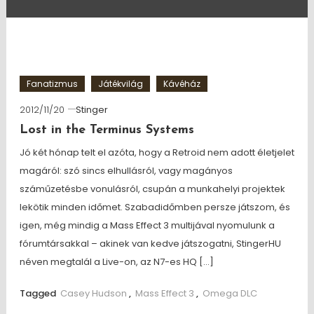
Fanatizmus
Játékvilág
Kávéház
2012/11/20
Stinger
Lost in the Terminus Systems
Jó két hónap telt el azóta, hogy a Retroid nem adott életjelet
magáról: szó sincs elhullásról, vagy magányos
száműzetésbe vonulásról, csupán a munkahelyi projektek
lekötik minden időmet. Szabadidőmben persze játszom, és
igen, még mindig a Mass Effect 3 multijával nyomulunk a
fórumtársakkal – akinek van kedve játszogatni, StingerHU
néven megtalál a Live-on, az N7-es HQ […]
Tagged
Casey Hudson
,
Mass Effect 3
,
Omega DLC