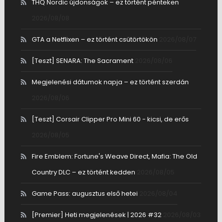
THQ Nordic újdonságok – ez történt pénteken
2026/08/08
GTA a Netflixen – ez történt csütörtökön
2026/08/07
[Teszt] SENARA: The Sacrament
2026/08/06
Megjelenési dátumok napja – ez történt szerdán
2026/08/06
[Teszt] Corsair Clipper Pro Mini 60 - kicsi, de erős
2026/08/05
Fire Emblem: Fortune's Weave Direct, Mafia: The Old
Country DLC – ez történt kedden
2026/08/05
Game Pass: augusztus első hetei
2026/08/04
[Premier] Heti megjelenések | 2026 #32
2026/08/03