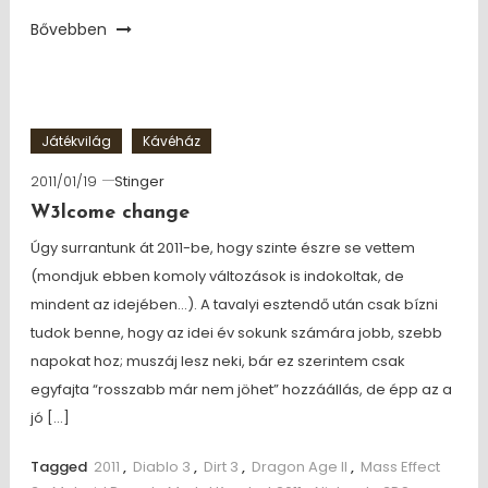
Bővebben
Játékvilág
Kávéház
2011/01/19
Stinger
W3lcome change
Úgy surrantunk át 2011-be, hogy szinte észre se vettem
(mondjuk ebben komoly változások is indokoltak, de
mindent az idejében…). A tavalyi esztendő után csak bízni
tudok benne, hogy az idei év sokunk számára jobb, szebb
napokat hoz; muszáj lesz neki, bár ez szerintem csak
egyfajta “rosszabb már nem jöhet” hozzáállás, de épp az a
jó […]
Tagged
2011
,
Diablo 3
,
Dirt 3
,
Dragon Age II
,
Mass Effect