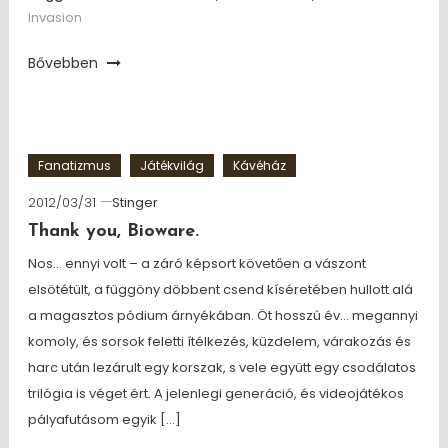
Invasion
Bővebben
Fanatizmus
Játékvilág
Kávéház
2012/03/31
Stinger
Thank you, Bioware.
Nos… ennyi volt – a záró képsort követően a vászont
elsötétült, a függöny döbbent csend kíséretében hullott alá
a magasztos pódium árnyékában. Öt hosszú év… megannyi
komoly, és sorsok feletti ítélkezés, küzdelem, várakozás és
harc után lezárult egy korszak, s vele együtt egy csodálatos
trilógia is véget ért. A jelenlegi generáció, és videojátékos
pályafutásom egyik […]