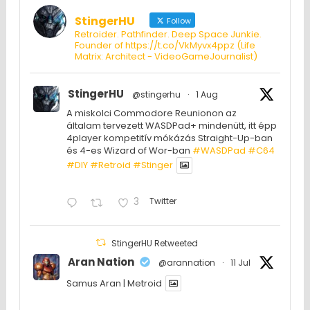
StingerHU
Follow
Retroider. Pathfinder. Deep Space Junkie.
Founder of https://t.co/VkMyvx4ppz (Life
Matrix: Architect - VideoGameJournalist)
StingerHU
@stingerhu
·
1 Aug
A miskolci Commodore Reunionon az
általam tervezett WASDPad+ mindenütt, itt épp
4player kompetitív mókázás Straight-Up-ban
és 4-es Wizard of Wor-ban
#WASDPad
#C64
#DIY
#Retroid
#Stinger
3
Twitter
StingerHU Retweeted
Aran Nation
@arannation
·
11 Jul
Samus Aran | Metroid