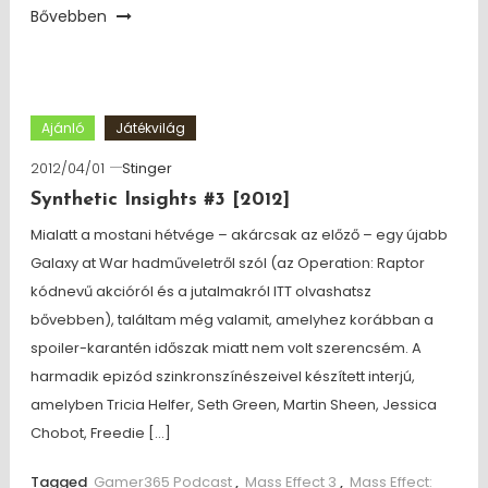
Bővebben
Ajánló
Játékvilág
2012/04/01
Stinger
Synthetic Insights #3 [2012]
Mialatt a mostani hétvége – akárcsak az előző – egy újabb
Galaxy at War hadműveletről szól (az Operation: Raptor
kódnevű akcióról és a jutalmakról ITT olvashatsz
bővebben), találtam még valamit, amelyhez korábban a
spoiler-karantén időszak miatt nem volt szerencsém. A
harmadik epizód szinkronszínészeivel készített interjú,
amelyben Tricia Helfer, Seth Green, Martin Sheen, Jessica
Chobot, Freedie […]
Tagged
Gamer365 Podcast
,
Mass Effect 3
,
Mass Effect: