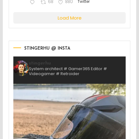
68
880
Twitter
Load More
STINGERHU @ INSTA
stingerhu
System architect # Gamer365 Editor #
Videogamer # Retroider