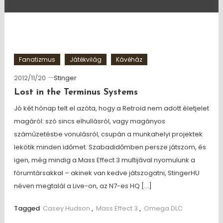
Fanatizmus
Játékvilág
Kávéház
2012/11/20
Stinger
Lost in the Terminus Systems
Jó két hónap telt el azóta, hogy a Retroid nem adott életjelet
magáról: szó sincs elhullásról, vagy magányos
száműzetésbe vonulásról, csupán a munkahelyi projektek
lekötik minden időmet. Szabadidőmben persze játszom, és
igen, még mindig a Mass Effect 3 multijával nyomulunk a
fórumtársakkal – akinek van kedve játszogatni, StingerHU
néven megtalál a Live-on, az N7-es HQ […]
Tagged
Casey Hudson
,
Mass Effect 3
,
Omega DLC