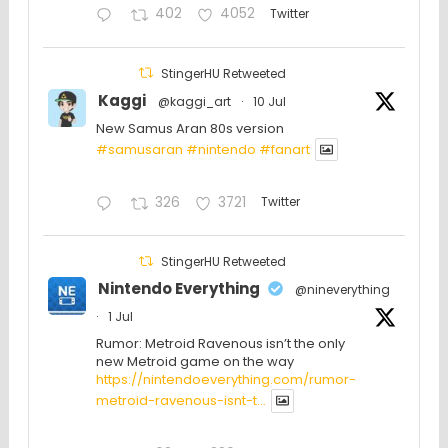
402
4052
Twitter
StingerHU Retweeted
Kaggi
@kaggi_art
·
10 Jul
New Samus Aran 80s version
#samusaran
#nintendo
#fanartㅤㅤㅤㅤ
326
3721
Twitter
StingerHU Retweeted
Nintendo Everything
@nineverything
·
1 Jul
Rumor: Metroid Ravenous isn’t the only
new Metroid game on the way
https://nintendoeverything.com/rumor-
metroid-ravenous-isnt-t...