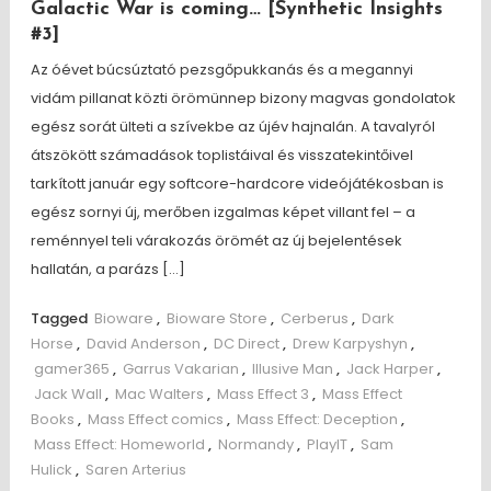
Galactic War is coming… [Synthetic Insights
#3]
Az óévet búcsúztató pezsgőpukkanás és a megannyi
vidám pillanat közti örömünnep bizony magvas gondolatok
egész sorát ülteti a szívekbe az újév hajnalán. A tavalyról
átszökött számadások toplistáival és visszatekintőivel
tarkított január egy softcore-hardcore videójátékosban is
egész sornyi új, merőben izgalmas képet villant fel – a
reménnyel teli várakozás örömét az új bejelentések
hallatán, a parázs […]
Tagged
Bioware
,
Bioware Store
,
Cerberus
,
Dark
Horse
,
David Anderson
,
DC Direct
,
Drew Karpyshyn
,
gamer365
,
Garrus Vakarian
,
Illusive Man
,
Jack Harper
,
Jack Wall
,
Mac Walters
,
Mass Effect 3
,
Mass Effect
Books
,
Mass Effect comics
,
Mass Effect: Deception
,
Mass Effect: Homeworld
,
Normandy
,
PlayIT
,
Sam
Hulick
,
Saren Arterius