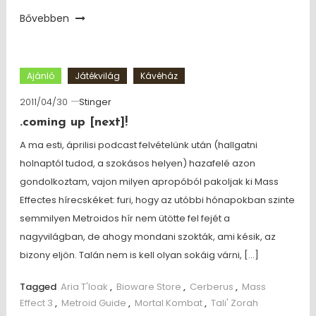
Bővebben
Ajánló
Játékvilág
Kávéház
2011/04/30
Stinger
.coming up [next]!
A ma esti, áprilisi podcast felvételünk után (hallgatni
holnaptól tudod, a szokásos helyen) hazafelé azon
gondolkoztam, vajon milyen apropóból pakoljak ki Mass
Effectes hírecskéket: furi, hogy az utóbbi hónapokban szinte
semmilyen Metroidos hír nem ütötte fel fejét a
nagyvilágban, de ahogy mondani szokták, ami késik, az
bizony eljön. Talán nem is kell olyan sokáig várni, […]
Tagged
Aria T'loak
,
Bioware Store
,
Cerberus
,
Mass
Effect 3
,
Metroid Guide
,
Mortal Kombat
,
Tali' Zorah