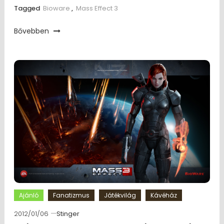
Tagged
Bioware
,
Mass Effect 3
Bővebben
Ajánló
Fanatizmus
Játékvilág
Kávéház
2012/01/06
Stinger