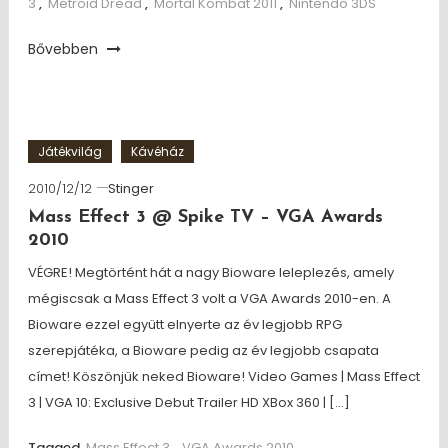
3
,
Metroid Dread
,
Mortal Kombat 2011
,
Nintendo 3DS
Bővebben
Játékvilág
Kávéház
2010/12/12
Stinger
Mass Effect 3 @ Spike TV – VGA Awards
2010
VÉGRE! Megtörtént hát a nagy Bioware leleplezés, amely
mégiscsak a Mass Effect 3 volt a VGA Awards 2010-en. A
Bioware ezzel együtt elnyerte az év legjobb RPG
szerepjátéka, a Bioware pedig az év legjobb csapata
címet! Köszönjük neked Bioware! Video Games | Mass Effect
3 | VGA 10: Exclusive Debut Trailer HD XBox 360 | […]
Tagged
Mass Effect 3
,
VGA Awards 2010