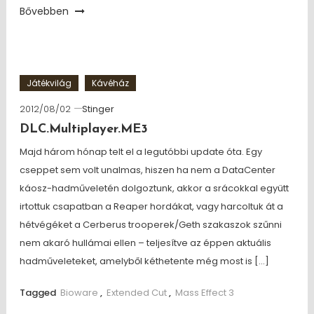
Bővebben
Játékvilág
Kávéház
2012/08/02
Stinger
DLC.Multiplayer.ME3
Majd három hónap telt el a legutóbbi update óta. Egy
cseppet sem volt unalmas, hiszen ha nem a DataCenter
káosz-hadműveletén dolgoztunk, akkor a srácokkal együtt
irtottuk csapatban a Reaper hordákat, vagy harcoltuk át a
hétvégéket a Cerberus trooperek/Geth szakaszok szűnni
nem akaró hullámai ellen – teljesítve az éppen aktuális
hadműveleteket, amelyből kéthetente még most is […]
Tagged
Bioware
,
Extended Cut
,
Mass Effect 3