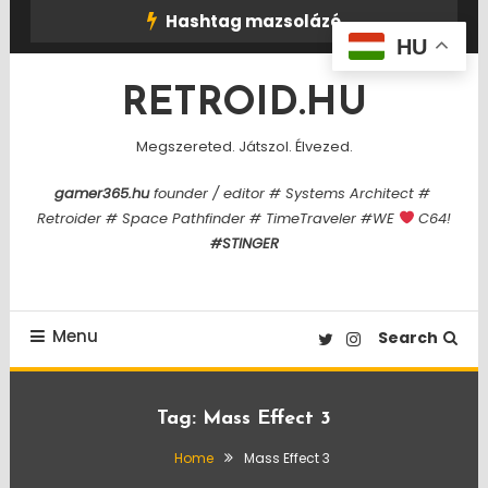
Skip
Hashtag mazsolázó
To
HU
Content
RETROID.HU
Megszereted. Játszol. Élvezed.
gamer365.hu
founder / editor # Systems Architect #
Retroider # Space Pathfinder # TimeTraveler #WE
C64!
#STINGER
Menu
Search
Tag:
Mass Effect 3
Home
Mass Effect 3