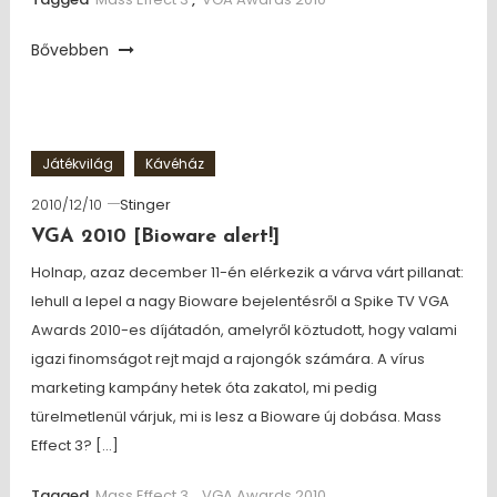
Bővebben
Játékvilág
Kávéház
2010/12/10
Stinger
VGA 2010 [Bioware alert!]
Holnap, azaz december 11-én elérkezik a várva várt pillanat:
lehull a lepel a nagy Bioware bejelentésről a Spike TV VGA
Awards 2010-es díjátadón, amelyről köztudott, hogy valami
igazi finomságot rejt majd a rajongók számára. A vírus
marketing kampány hetek óta zakatol, mi pedig
türelmetlenül várjuk, mi is lesz a Bioware új dobása. Mass
Effect 3? […]
Tagged
Mass Effect 3
,
VGA Awards 2010