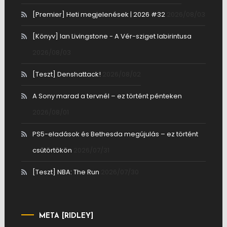
[Premier] Heti megjelenések | 2026 #32
2026/08/03
[Könyv] Ian Livingstone - A Vér-sziget labirintusa
2026/08/03
[Teszt] Denshattack!
2026/08/02
A Sony marad a tervnél – ez történt pénteken
2026/08/01
PS5-eladások és Bethesda megújulás – ez történt
csütörtökön
2026/07/31
[Teszt] NBA: The Run
2026/07/30
META [RIDLEY]