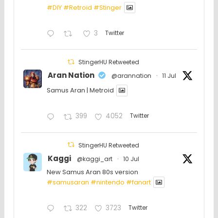
#DIY
#Retroid
#Stinger
3
Twitter
StingerHU Retweeted
Aran Nation
@arannation
·
11 Jul
Samus Aran | Metroid
399
4052
Twitter
StingerHU Retweeted
Kaggi
@kaggi_art
·
10 Jul
New Samus Aran 80s version
#samusaran
#nintendo
#fanartㅤㅤㅤㅤ
322
3723
Twitter