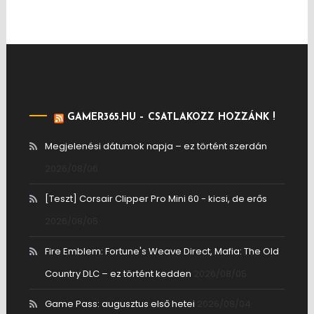
GAMER365.HU – CSATLAKOZZ HOZZÁNK !
Megjelenési dátumok napja – ez történt szerdán
2026/08/06
[Teszt] Corsair Clipper Pro Mini 60 - kicsi, de erős
2026/08/05
Fire Emblem: Fortune's Weave Direct, Mafia: The Old
Country DLC – ez történt kedden
2026/08/05
Game Pass: augusztus első hetei
2026/08/04