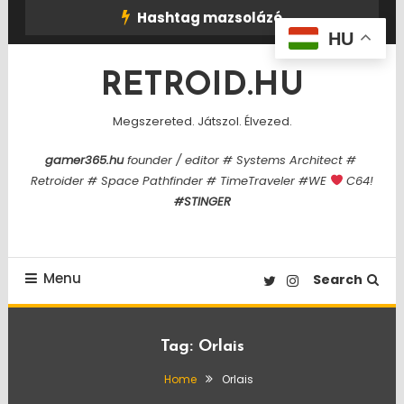
Skip
Hashtag mazsolázó
To
HU
Content
RETROID.HU
Megszereted. Játszol. Élvezed.
gamer365.hu
founder / editor # Systems Architect #
Retroider # Space Pathfinder # TimeTraveler #WE
C64!
#STINGER
Menu
Search
Tag:
Orlais
Home
Orlais