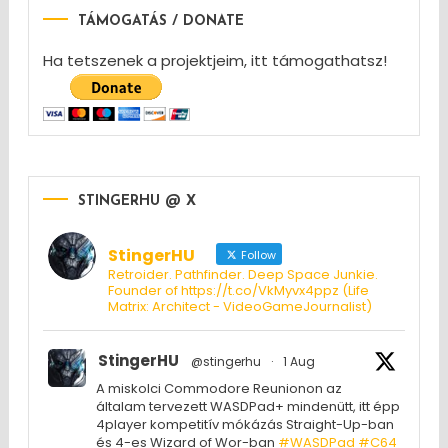
TÁMOGATÁS / DONATE
Ha tetszenek a projektjeim, itt támogathatsz!
STINGERHU @ X
StingerHU
Follow
Retroider. Pathfinder. Deep Space Junkie.
Founder of https://t.co/VkMyvx4ppz (Life
Matrix: Architect - VideoGameJournalist)
StingerHU
@stingerhu
·
1 Aug
A miskolci Commodore Reunionon az
általam tervezett WASDPad+ mindenütt, itt épp
4player kompetitív mókázás Straight-Up-ban
és 4-es Wizard of Wor-ban
#WASDPad
#C64