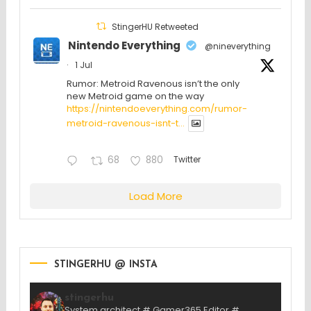
StingerHU Retweeted
Nintendo Everything
@nineverything
·
1 Jul
Rumor: Metroid Ravenous isn’t the only
new Metroid game on the way
https://nintendoeverything.com/rumor-
metroid-ravenous-isnt-t...
68
880
Twitter
Load More
STINGERHU @ INSTA
stingerhu
System architect # Gamer365 Editor #