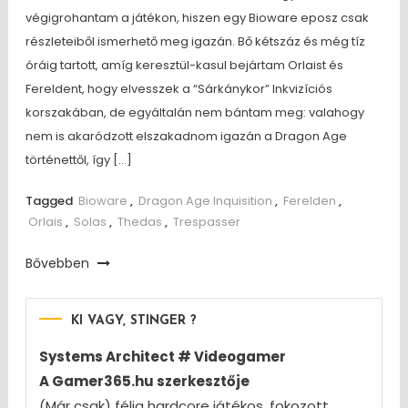
végigrohantam a játékon, hiszen egy Bioware eposz csak
részleteiből ismerhető meg igazán. Bő kétszáz és még tíz
óráig tartott, amíg keresztül-kasul bejártam Orlaist és
Fereldent, hogy elvesszek a “Sárkánykor” Inkvizíciós
korszakában, de egyáltalán nem bántam meg: valahogy
nem is akaródzott elszakadnom igazán a Dragon Age
történettől, így […]
Tagged
Bioware
,
Dragon Age Inquisition
,
Ferelden
,
Orlais
,
Solas
,
Thedas
,
Trespasser
Bővebben
KI VAGY, STINGER ?
Systems Architect # Videogamer
A Gamer365.hu szerkesztője
(Már csak) félig hardcore játékos, fokozott