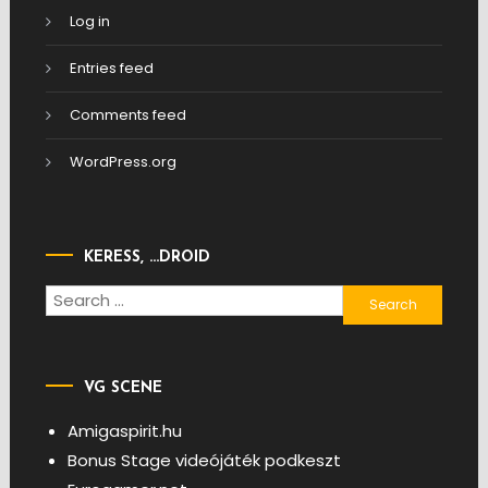
Log in
Entries feed
Comments feed
WordPress.org
KERESS, …DROID
Search
for:
VG SCENE
Amigaspirit.hu
Bonus Stage videójáték podkeszt