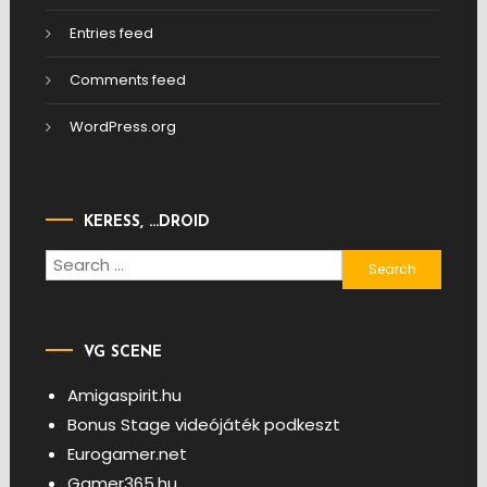
Entries feed
Comments feed
WordPress.org
KERESS, …DROID
Search
for:
VG SCENE
Amigaspirit.hu
Bonus Stage videójáték podkeszt
Eurogamer.net
Gamer365.hu