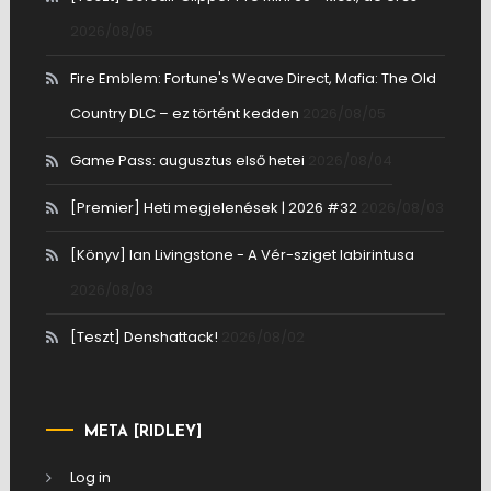
2026/08/05
Fire Emblem: Fortune's Weave Direct, Mafia: The Old
Country DLC – ez történt kedden
2026/08/05
Game Pass: augusztus első hetei
2026/08/04
[Premier] Heti megjelenések | 2026 #32
2026/08/03
[Könyv] Ian Livingstone - A Vér-sziget labirintusa
2026/08/03
[Teszt] Denshattack!
2026/08/02
META [RIDLEY]
Log in