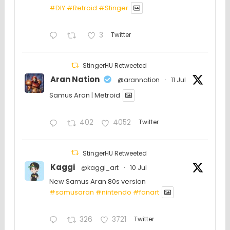
#DIY
#Retroid
#Stinger
3
Twitter
StingerHU Retweeted
Aran Nation
@arannation
·
11 Jul
Samus Aran | Metroid
402
4052
Twitter
StingerHU Retweeted
Kaggi
@kaggi_art
·
10 Jul
New Samus Aran 80s version
#samusaran
#nintendo
#fanartㅤㅤㅤㅤ
326
3721
Twitter