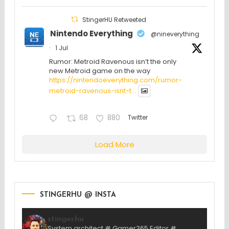
StingerHU Retweeted
Nintendo Everything
@nineverything
·
1 Jul
Rumor: Metroid Ravenous isn’t the only
new Metroid game on the way
https://nintendoeverything.com/rumor-
metroid-ravenous-isnt-t...
68
880
Twitter
Load More
STINGERHU @ INSTA
stingerhu
System architect # Gamer365 Editor #