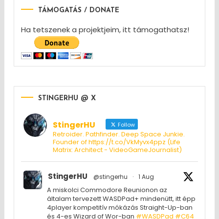
TÁMOGATÁS / DONATE
Ha tetszenek a projektjeim, itt támogathatsz!
STINGERHU @ X
StingerHU
Follow
Retroider. Pathfinder. Deep Space Junkie.
Founder of https://t.co/VkMyvx4ppz (Life
Matrix: Architect - VideoGameJournalist)
StingerHU
@stingerhu
·
1 Aug
A miskolci Commodore Reunionon az
általam tervezett WASDPad+ mindenütt, itt épp
4player kompetitív mókázás Straight-Up-ban
és 4-es Wizard of Wor-ban
#WASDPad
#C64