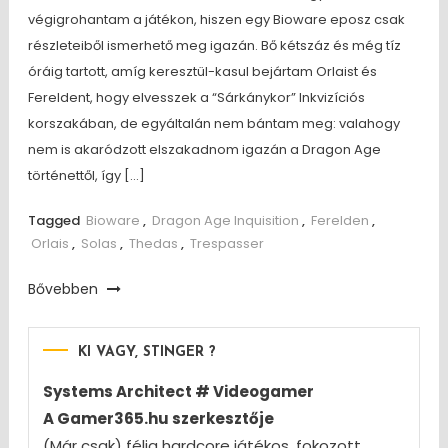
végigrohantam a játékon, hiszen egy Bioware eposz csak
részleteiből ismerhető meg igazán. Bő kétszáz és még tíz
óráig tartott, amíg keresztül-kasul bejártam Orlaist és
Fereldent, hogy elvesszek a “Sárkánykor” Inkvizíciós
korszakában, de egyáltalán nem bántam meg: valahogy
nem is akaródzott elszakadnom igazán a Dragon Age
történettől, így […]
Tagged
Bioware
,
Dragon Age Inquisition
,
Ferelden
,
Orlais
,
Solas
,
Thedas
,
Trespasser
Bővebben
KI VAGY, STINGER ?
Systems Architect # Videogamer
A Gamer365.hu szerkesztője
(Már csak) félig hardcore játékos, fokozott