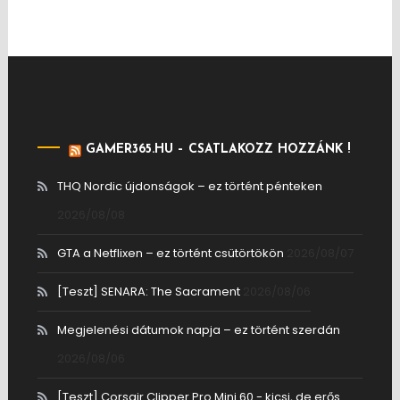
GAMER365.HU – CSATLAKOZZ HOZZÁNK !
THQ Nordic újdonságok – ez történt pénteken
2026/08/08
GTA a Netflixen – ez történt csütörtökön
2026/08/07
[Teszt] SENARA: The Sacrament
2026/08/06
Megjelenési dátumok napja – ez történt szerdán
2026/08/06
[Teszt] Corsair Clipper Pro Mini 60 - kicsi, de erős