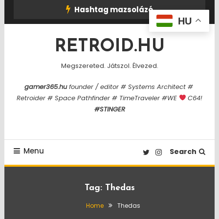
Skip
Hashtag mazsolázó
To
HU
Content
RETROID.HU
Megszereted. Játszol. Élvezed.
gamer365.hu
founder / editor # Systems Architect #
Retroider # Space Pathfinder # TimeTraveler #WE
C64!
#STINGER
Menu
Search
Tag:
Thedas
Home
Thedas